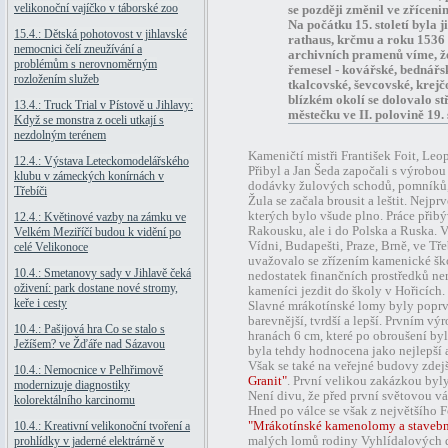
velikonoční vajíčko v táborské zoo
se později změnil ve zříceni
Na počátku 15. století byla j
15.4.: Dětská pohotovost v jihlavské
rathaus, krčmu a roku 1536 
nemocnici čelí zneužívání a
archivních pramenů víme, ž
problémům s nerovnoměrným
řemesel - kovářské, bednářs
rozložením služeb
tkalcovské, ševcovské, krej
blízkém okolí se dolovalo stř
13.4.: Truck Trial v Pístově u Jihlavy:
městečku ve II. polovině 19. 
Když se monstra z oceli utkají s
nezdolným terénem
Kameničtí mistři František Foit, Leo
12.4.: Výstava Leteckomodelářského
Přibyl a Jan Šeda započali s výrobo
klubu v zámeckých konírnách v
dodávky žulových schodů, pomníků, 
Třebíči
Žula se začala brousit a leštit. Nej
kterých bylo všude plno. Práce přib
12.4.: Květinové vazby na zámku ve
Rakousku, ale i do Polska a Ruska.
Velkém Meziříčí budou k vidění po
Vídni, Budapešti, Praze, Brně, ve Tře
celé Velikonoce
uvažovalo se zřízením kamenické ško
10.4.: Smetanovy sady v Jihlavě čeká
nedostatek finančních prostředků ner
oživení: park dostane nové stromy,
kameníci jezdit do školy v Hořicích
keře i cesty
Slavné mrákotínské lomy byly poprvé
barevnější, tvrdší a lepší. Prvním v
10.4.: Pašijová hra Co se stalo s
hranách 6 cm, které po obroušení by
Ježíšem? ve Žďáře nad Sázavou
byla tehdy hodnocena jako nejlepší a
Však se také na veřejné budovy zdej
10.4.: Nemocnice v Pelhřimově
Granit"
. První velikou zakázkou byl
modernizuje diagnostiky
Není divu, že před první světovou vá
kolorektálního karcinomu
Hned po válce se však z největšího F
10.4.: Kreativní velikonoční tvoření a
"Mrákotínské kamenolomy a stavebn
prohlídky v jaderné elektrárně v
malých lomů rodiny Vyhlídalových da