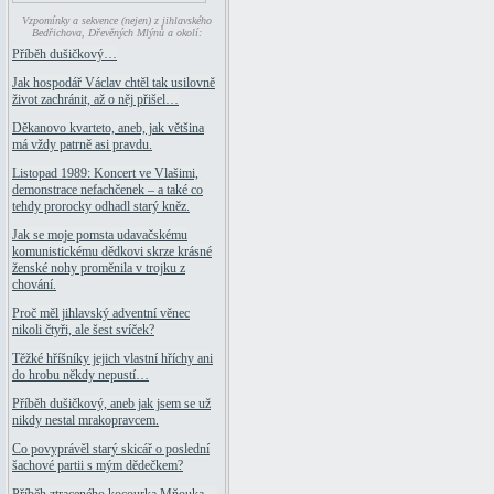
Vzpomínky a sekvence (nejen) z jihlavského
Bedřichova, Dřevěných Mlýnů a okolí:
Příběh dušičkový…
Jak hospodář Václav chtěl tak usilovně
život zachránit, až o něj přišel…
Děkanovo kvarteto, aneb, jak většina
má vždy patrně asi pravdu.
Listopad 1989: Koncert ve Vlašimi,
demonstrace nefachčenek – a také co
tehdy prorocky odhadl starý kněz.
Jak se moje pomsta udavačskému
komunistickému dědkovi skrze krásné
ženské nohy proměnila v trojku z
chování.
Proč měl jihlavský adventní věnec
nikoli čtyři, ale šest svíček?
Těžké hříšníky jejich vlastní hříchy ani
do hrobu někdy nepustí…
Příběh dušičkový, aneb jak jsem se už
nikdy nestal mrakopravcem.
Co povyprávěl starý skicář o poslední
šachové partii s mým dědečkem?