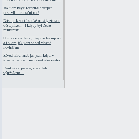
Příběh ztraceného kocourka Mňouka…
Jak jsem kdysi rozebíral a vzápětí
postavil – kremační pec!
Důstojník socialistické armády zůstane
důstojníkem – i kdyby byl třebas
ministrem!
O studentské lásce, o tajném biskupovi
a i o tom, jak jsem se stal vlastně
novinářem
Závod míru, aneb jak jsem kdysi v
továrně zachránil negramotného mistra.
Doutník od papeže, aneb děda
výtržníkem…