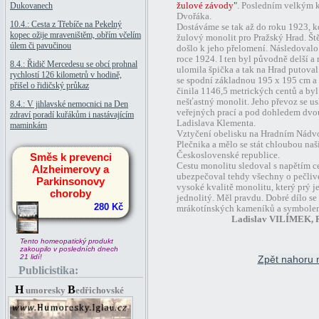
Dukovanech
žulové závody"
. Posledním velkým
Dvořáka.
10.4.: Cesta z Třebíče na Pekelný
Dostáváme se tak až do roku 1923, k
kopec ožije mraveništěm, obřím včelím
žulový monolit pro Pražský Hrad. Ště
úlem či pavučinou
došlo k jeho přelomení. Následoval
roce 1924. I ten byl původně delší a 
8.4.: Řidič Mercedesu se obcí prohnal
ulomila špička a tak na Hrad putova
rychlostí 126 kilometrů v hodině,
se spodní základnou 195 x 195 cm a
přišel o řidičský průkaz
činila 1146,5 metrických centů a byl
nešťastný monolit. Jeho převoz se us
8.4.: V jihlavské nemocnici na Den
veřejných prací a pod dohledem dvou
zdraví poradí kuřákům i nastávajícím
Ladislava Klementa.
maminkám
Vztyčení obelisku na Hradním Nádvo
Plečnika a mělo se stát chloubou naš
Československé republice.
Směs k prevenci
Cestu monolitu sledoval s napětím ce
Alzheimerovy a
ubezpečoval tehdy všechny o pečliv
Parkinsonovy
vysoké kvalitě monolitu, který prý je
choroby
jednolitý. Měl pravdu. Dobré dílo se
280 Kč
mrákotínských kameníků a symbolem 
Ladislav VILÍMEK, R
Tento homeopatický produkt
zakoupilo v posledních dnech
21 lidí!
Zpět nahoru 
Publicistika:
H
B
umoresky
edřichovské