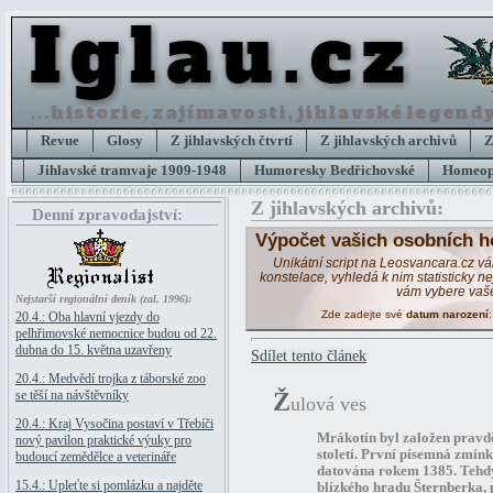
Revue
Glosy
Z jihlavských čtvrtí
Z jihlavských archivů
Z
Jihlavské tramvaje 1909-1948
Humoresky Bedřichovské
Homeopa
Z jihlavských archivů:
Denní zpravodajství:
Výpočet vašich osobních h
Unikátní script na Leosvancara.cz v
konstelace, vyhledá k nim statisticky 
vám vybere vaš
Nejstarší regionální deník (zal. 1996):
Zde zadejte své
datum narození
20.4.: Oba hlavní vjezdy do
pelhřimovské nemocnice budou od 22.
dubna do 15. května uzavřeny
Sdílet tento článek
20.4.: Medvědí trojka z táborské zoo
se těší na návštěvníky
Ž
ulová ves
20.4.: Kraj Vysočina postaví v Třebíči
Mrákotín byl založen pravd
nový pavilon praktické výuky pro
století. První písemná zmín
budoucí zemědělce a veterináře
datována rokem 1385. Tehd
15.4.: Upleťte si pomlázku a najděte
blízkého hradu Šternberka,