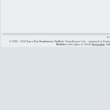
R 
© 1996 - 2026
Leo
a
Eva Švančarovi
,
Vydává:
Vitaeelhomeo Ltd. - registered in Engl
Redakce
webu Iglau.cz: Deník
Regionalist
,
we