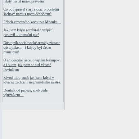
nikdy nestal mrakopravcem.
Co povyprávěl starý skicář o poslední
šachové partii s mým dědečkem?
Příběh ztraceného kocourka Mňouka…
Jak jsem kdysi rozebíral a vzápětí
postavil – kremační pec!
Důstojník socialistické armády zůstane
důstojníkem – i kdyby byl třebas
ministrem!
O studentské lásce, o tajném biskupovi
a i o tom, jak jsem se stal vlastně
novinářem
Závod míru, aneb jak jsem kdysi v
továrně zachránil negramotného mistra.
Doutník od papeže, aneb děda
výtržníkem…