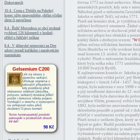
Dukovanech
června 1772 na černé neštovice. Shor
annenských poutích, kdy sem v minulo
10.4.: Cesta z Třebíče na Pekelný
Nábožná pjseň o milostném Gezulátku
kopec ožije mraveništěm, obřím včelím
Jakuba w městě Telči, od roku 1771.
úlem či pavučinou
Píseň má šestnáct slok, je vytištěna 
záhlaví květinový ornament. Žádné d
8.4.: Řidič Mercedesu se obcí prohnal
telčském archivu se dochoval ještě da
rychlostí 126 kilometrů v hodině,
doslovný přepis bez obrázků a pouze
přišel o řidičský průkaz
krátký řádek s drobným textem:
"W G
přímo určena telčskému farnímu chrám
8.4.: V jihlavské nemocnici na Den
Alois Hrudička ve výše uvedené kniz
zdraví poradí kuřákům i nastávajícím
snad koncem 13. století. Fara se zde
maminkám
vyhořel. Píseň o milostném Jezulátku
který byla soška roku 1771 umístěna,
10.000 Svatých Rytířů.
Gelsemium C200
K zajímavostem kostela sv. Jakuba pa
Lék na obavu z
oltáři nalezena veliká pečeť, prý Bo
vlastního selhání.
Účinkuje zejména v
biskupství v letech 1454 - 1457. Sto
takových případech,
stejná, byla nalezena v roce 1998 v 
kdy postižený před
a její neodborné datování do 12. sto
obávanou událostí (zkouška,
pohovor, setkání) dostává břišní
Posléze však byla datována do polovin
potíže i dokonce někdy průjem.
arcijáhen Vilém, pomocný světící bi
Vynikající u strachu z vystoupení
na veřejnosti nebo před
1892, byla nedávno znovunalezena v
zkušební či jinou komisí!
skleněném pouzdře a patrně už v dob
Tento homeopatický produkt
reliéf je v současnosti zcela propadlý
zakoupilo v posledních dnech
Píseň nowá o welkem djwu, který se s
44 lidí!
Spjwá se gako: Budiž pozdrawená, M
98 Kč
Uprostřed titulní stránky je malé vy
čtyřstránkové vydání na tuhém papír
slokách. Podle ní byl křemešnický k