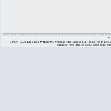
R 
© 1996 - 2026
Leo
a
Eva Švančarovi
,
Vydává:
Vitaeelhomeo Ltd. - registered in Engl
Redakce
webu Iglau.cz: Deník
Regionalist
,
we