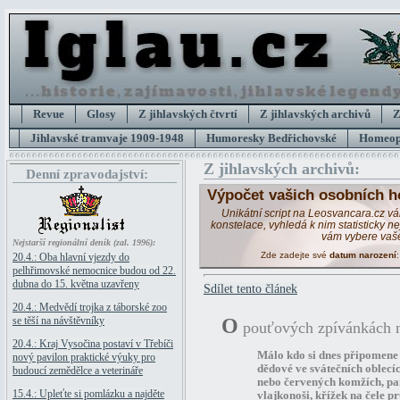
Revue
Glosy
Z jihlavských čtvrtí
Z jihlavských archivů
Z
Jihlavské tramvaje 1909-1948
Humoresky Bedřichovské
Homeopa
Z jihlavských archivů:
Denní zpravodajství:
Výpočet vašich osobních h
Unikátní script na Leosvancara.cz v
konstelace, vyhledá k nim statisticky 
vám vybere vaš
Nejstarší regionální deník (zal. 1996):
Zde zadejte své
datum narození
20.4.: Oba hlavní vjezdy do
pelhřimovské nemocnice budou od 22.
dubna do 15. května uzavřeny
Sdílet tento článek
20.4.: Medvědí trojka z táborské zoo
se těší na návštěvníky
O
pouťových zpívánkách 
20.4.: Kraj Vysočina postaví v Třebíči
Málo kdo si dnes připomene 
nový pavilon praktické výuky pro
dědové ve svátečních oblecíc
budoucí zemědělce a veterináře
nebo červených komžích, pan
15.4.: Upleťte si pomlázku a najděte
vlajkonoši, křížek na čele pr