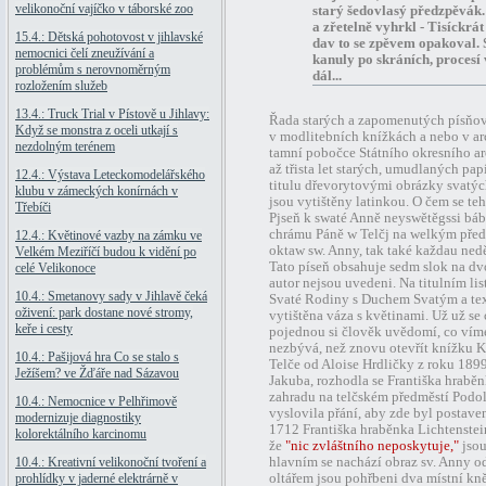
velikonoční vajíčko v táborské zoo
starý šedovlasý předzpěvák. 
a zřetelně vyhrkl - Tisíckrát
15.4.: Dětská pohotovost v jihlavské
dav to se zpěvem opakoval. 
nemocnici čelí zneužívání a
kanuly po skráních, procesí 
problémům s nerovnoměrným
dál...
rozložením služeb
13.4.: Truck Trial v Pístově u Jihlavy:
Řada starých a zapomenutých písňov
Když se monstra z oceli utkají s
v modlitebních knížkách a nebo v arc
nezdolným terénem
tamní pobočce Státního okresního ar
až třista let starých, umudlaných pa
12.4.: Výstava Leteckomodelářského
titulu dřevorytovými obrázky svatých
klubu v zámeckých konírnách v
jsou vytištěny latinkou. O čem se te
Třebíči
Pjseň k swaté Anně neyswětěgssi báb
chrámu Páně w Telčj na welkým předm
12.4.: Květinové vazby na zámku ve
oktaw sw. Anny, tak také každau nedě
Velkém Meziříčí budou k vidění po
Tato píseň obsahuje sedm slok na dv
celé Velikonoce
autor nejsou uvedeni. Na titulním li
10.4.: Smetanovy sady v Jihlavě čeká
Svaté Rodiny s Duchem Svatým a t
oživení: park dostane nové stromy,
vytištěna váza s květinami. Už už se 
keře i cesty
pojednou si člověk uvědomí, co víme 
nezbývá, než znovu otevřít knížku K
10.4.: Pašijová hra Co se stalo s
Telče od Aloise Hrdličky z roku 1899
Ježíšem? ve Žďáře nad Sázavou
Jakuba, rozhodla se Františka hrabě
zahradu na telčském předměstí Podolí
10.4.: Nemocnice v Pelhřimově
vyslovila přání, aby zde byl postave
modernizuje diagnostiky
1712 Františka hraběnka Lichtenstei
kolorektálního karcinomu
že
"nic zvláštního neposkytuje,"
jsou
10.4.: Kreativní velikonoční tvoření a
hlavním se nachází obraz sv. Anny 
prohlídky v jaderné elektrárně v
oltářem jsou pohřbeni dva místní kněž