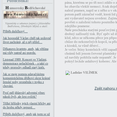
Publicistika:
pána, kterému se po tři noci zdálo o
ho zbavila vleklé nemoci. A tak doje
H
B
umoresky
edřichovské
nalezl pramen, napil se z něho a v o
potom patří zázračné vodě, která lid
ani vydavatel nejsou uvedeni. Zají
pověsti o založení tohoto poutního 
Vzpomínky a sekvence (nejen) z jihlavského
zdejšího pramene.
Bedřichova, Dřevěných Mlýnů a okolí:
Naše procházka starými pouťovými 
Příběh dušičkový…
drobný zažloutlý tisk. Byť zpěv už 
klid, něco se někomu přece jen přip
Jak hospodář Václav chtěl tak usilovně
chůze do nekonečných kopců, ta pří
život zachránit, až o něj přišel…
a kiosků, ta vůně děství...
Děkanovo kvarteto, aneb, jak většina
Je večer. Stíny kostelních věží zapa
má vždy patrně asi pravdu.
chrámů bdí jenom červené plamínky 
už navždy pohltila naše nepaměť. Je 
Listopad 1989: Koncert ve Vlašimi,
pokryl leckde asfaltový koberec. Ale l
demonstrace nefachčenek – a také co
tehdy prorocky odhadl starý kněz.
Ladislav VILÍMEK
Jak se moje pomsta udavačskému
komunistickému dědkovi skrze krásné
ženské nohy proměnila v trojku z
chování.
Zpět nahoru 
Proč měl jihlavský adventní věnec
nikoli čtyři, ale šest svíček?
Těžké hříšníky jejich vlastní hříchy ani
do hrobu někdy nepustí…
Příběh dušičkový, aneb jak jsem se už