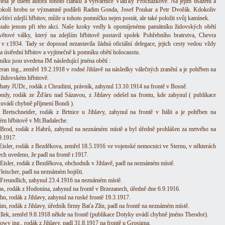
stéla je dílem autora tohoto článku a výtvarnice Vlaďky Procházkové. Na jejím usazení a
okolí hrobu se významně podíleli Radim Gonda, Josef Poukar a Petr Dvořák. Kdokoliv
štíví zdejší hřbitov, může u tohoto pomníčku nejen postát, ale také položit svůj kamínek.
talo jenom při této akci. Naše kroky vedly k opomíjenému památníku židovských obětí
větové války, který na zdejším hřbitově postavil spolek Pohřebního bratrstva, Chevra
 v r.1934. Tady se doposud nezastavila žádná oficiální delegace, jejich cesty vedou vždy
a ústřední hřbitov a vyjímečně k pomníku obětí holocaustu.
íku jsou uvedena IM následující jména obětí :
eran ing., zemřel 19.2.1918 v rodné Jihlavě na následky válečných zranění a je pohřben na
 židovském hřbitově.
haty JUDr., rodák z Chrudimi, právník, zahynul 13.10.1914 na frontě v Bosně.
ndy, rodák ze Žďáru nad Sázavou, z Jihlavy odešel na frontu, kde zahynul ( publikace
uvádí chybně příjmení Bondi ).
Bretschneider, rodák z Brtnice u Jihlavy, zahynul na frontě v Itálii a je pohřben na
ém hřbitově v Mt.Badaleche.
Brod, rodák z Habrů, zahynul na neznámém místě a byl úředně prohlášen za mrtvého na
9.1917.
Eisler, rodák z Bezděkova, zemřel 18.5.1916 ve vojenské nemocnici ve Sternu, v některách
ch uvedeno, že padl na frontě r.1917.
Eisler, rodák z Bezděkova, obchodník v Jihlavě, padl na neznámém místě.
leischer, padl na neznámém bojišti.
Freundlich, zahynul 23.4.1916 na neznámém místě.
as, rodák z Hodonína, zahynul na frontě v Brzezanech, úředně dne 6.9.1916.
hn, rodák z Jihlavy, zahynul na ruské frontě 19.3.1917.
im, rodák z Jihlavy, úředník firmy Baťa Zlín, padl na frontě na neznámém místě.
llek, zemřel 9.8.1918 někde na frontě (publikace Dotyky uvádí chybně jméno Theodor).
lowy ing., rodák z Jihlavy, padl 31.8.1917 na frontě u Grosigna.