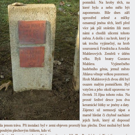
pomníků. Na hroby těch, na
které bylo a nebo mělo být
zapomenuto. Bíle dnes září
uprostřed zeleně a mlčky
oznamují jména těch, kteří před
více jak půl stoletím žili mezi
námi a chodili ulicemi tohoto
města. A došlo i na hrob, který je
tak trochu vyjímečný, na hrob
sourozenců Friedricha a Arnolda
Mahlerových. Zemřeli v útlém
věku. Byli bratry Gustava
Mahlera. Vyjímečného
hudebního génia, jemuž město
Jihlava věnuje velkou pozornost.
Hrob Mahlerových dvou dětí byl
osazen malým pomníčkem. Byl
vztyčen a jeho okolí upraveno ve
čtvrtek 31.října tohoto roku. Na
prosté šedivé desce jsou dva
keramické štítky se jmény a daty.
Zájemci už nemusejí tápat a
marně hledat či chybně nacházet
jejich hrob, který až doposud
la jenom tráva. Při instalaci byl v zemi objeven prorezlý kus plechu. Dost možná byl hrob
 pouhým plechovým štítkem, kdo ví.