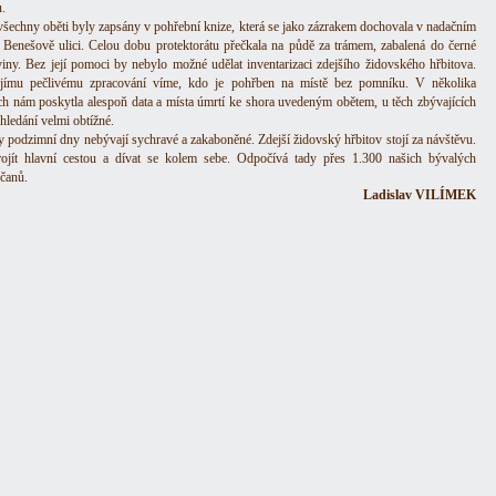
.
všechny oběti byly zapsány v pohřební knize, která se jako zázrakem dochovala v nadačním
Benešově ulici. Celou dobu protektorátu přečkala na půdě za trámem, zabalená do černé
viny. Bez její pomoci by nebylo možné udělat inventarizaci zdejšího židovského hřbitova.
ejímu pečlivému zpracování víme, kdo je pohřben na místě bez pomníku. V několika
ch nám poskytla alespoň data a místa úmrtí ke shora uvedeným obětem, u těch zbývajících
hledání velmi obtížné.
 podzimní dny nebývají sychravé a zakaboněné. Zdejší židovský hřbitov stojí za návštěvu.
rojít hlavní cestou a dívat se kolem sebe. Odpočívá tady přes 1.300 našich bývalých
čanů.
Ladislav VILÍMEK