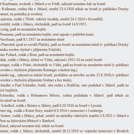
 Kaufmann, továrník v Jihlavě a ve Feldě, zahynul neznámo kde na frontě.
 Kollmann, rodina žila v Jihlavě, zemřel 23.4.1918 někde na frontě (v publiklaci Dotyky
menut, na pomníku je uveden).
opfstein, rodák z Třeště, válečný invalida, zemřel 24.1.1924 v Kroměříži.
ornfeld, rodák z Jihlavy, obchodník, padl na frontě 14.9.1915.
Lustig, padl na neznámém bojišti.
Neumann, padl na neznámém bojišti, není zapsán v pohřební knize.
Nussbaum, padl 8.1.1917 na neznámém místě.
 Platschek (psal se rovněž Plaček), padl na frontě na neznámém místě (v publikaci Dotyky
mníku uveden chybně s příjmením Polaček).
tav Pollack, rodák z Brna, padl na neznámém bojišti.
llak, rodák z Jihlavy, účetní ve Vídni, zahynul r.1915-16 na ruské frontě.
iniger, rodák z Polné, obchodník ve Vídni, padl na frontě na neznámém místě (v publikaci
uveden s chybným příjmením Reininger a titulem ing.).
Sander ing., zahynul na italské frontě, prohlášen za mrtvého na den 15.6.1918 (v publikaci
uveden s chybným příjmením Seidner a bez titulu).
chindler a Paul Schindler, bratři, oba rodáci z Drážďan, otec podnikal v Jihlavě, padli na
ch bojištích.
 Schmolka, rodák z Heřmanova Městce, rodina podnikala v Jihlavě, padl někde na
m místě na frontě.
Schulhof, rodák z Brtnice u Jihlavy, padl 6.10.1916 na frontě v Lysonii.
iner ing., rodák z Kutné Hory, zemřel 8.9.1914 v nemocnici v Lembergu.
 Steiner, rodák z Jihlavy, pekař, zemřel na následky válečných zranění 2.8.1921 v Jihlavě a
řben na židovském hřbitově v Batelově.
Zeisel, zahynul neznámo kdy někde na frontě.
immer, rodák z Jihlavy, obchodník, zemřel 28.12.1914 ve vojenské nemocnici v Brodech