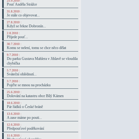
25.9.2010 :
Pouť Anděla Strážce
31.8.2010 :
Je stále co objevovat...
27.8.2010 :
Když se řekne Dobronín...
2.8.2010 :
Přijede pouť...
30.7.2010 :
Komu se nelení, tomu se chce něco dělat
9.7.2010 :
Do parku Gustava Mahlera v Jihlavě se vloudila
chybička
5.7.2010 :
Sváteční ohlédnutí...
3.7.2010 :
Pojďte se mnou na procházku
25.6.2010 :
Dolování na katastru obce Bílý Kámen
18.6.2010 :
Pár řádků o České bráně
13.6.2010 :
A zase máme po pouti...
12.6.2010 :
Předpouťové poděkování
11.6.2010 :