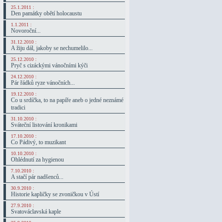
25.1.2011 :
Den památky obětí holocaustu
1.1.2011 :
Novoroční...
31.12.2010 :
A žiju dál, jakoby se nechumelilo...
25.12.2010 :
Pryč s cizáckými vánočními kýči
24.12.2010 :
Pár řádků ryze vánočních...
19.12.2010 :
Co u srdíčka, to na papíře aneb o jedné neznámé
tradici
31.10.2010 :
Sváteční listování kronikami
17.10.2010 :
Co Pádivý, to muzikant
10.10.2010 :
Ohlédnutí za hygienou
7.10.2010 :
A stačí pár nadšenců...
30.9.2010 :
Historie kapličky se zvoničkou v Ústí
27.9.2010 :
Svatováclavská kaple