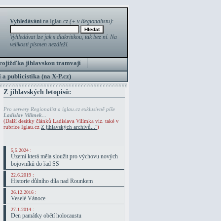
Vyhledávání
na Iglau.cz
(+ v Regionalistu)
:
Vyhledávat lze jak s diakritikou, tak bez ní. Na
velikosti písmen nezáleží.
rojížďka jihlavskou tramvají
 a publicistika (na X-P.cz)
Z jihlavských letopisů:
Pro servery Regionalist a iglau.cz exklusivně píše
Ladislav Vilímek
...
(Další desítky článků Ladislava Vilímka viz. také v
rubrice Iglau.cz
Z jihlavských archivů..."
)
5.5.2024 :
Území která měla sloužit pro výchovu nových
bojovníků do řad SS
22.6.2019 :
Historie důlního díla nad Rounkem
26.12.2016 :
Veselé Vánoce
27.1.2014 :
Den památky obětí holocaustu