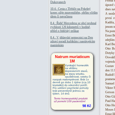
Prostá 
Dukovanech
úpravě 
10.4.: Cesta z Třebíče na Pekelný
dnes nav
kopec ožije mraveništěm, obřím včelím
A nezůs
úlem či pavučinou
první s
Kadiša,
8.4.: Řidič Mercedesu se obcí prohnal
jenom n
rychlostí 126 kilometrů v hodině,
přišel o řidičský průkaz
Na pomn
Ernst B
8.4.: V jihlavské nemocnici na Den
zdejším
zdraví poradí kuřákům i nastávajícím
Karl Bo
maminkám
Otto Bo
Dotyky 
Natrum muriaticum
Oswald 
1M
vojensk
Vynikající homeolék
Gustav 
na většinu
den 11.
depresivních stavů,
na stavy smutku,
Rudolf 
opuštěnosti, vzteku či
pramene
naopak malomyslnosti. Brát 1x
denně po dobu 1 týdne (cca 10
Samuel 
krystalků) do odeznění potíží.
Viktor F
Pro udržení psychické pohody
brát preventivně jednou za
Gerson 
týden, 14 dnů.
Otto Gl
Tento homeopatický produkt
Paul Ha
už pomohl 109 pacientům!
Otto He
98 Kč
Moses I
Ernst Il