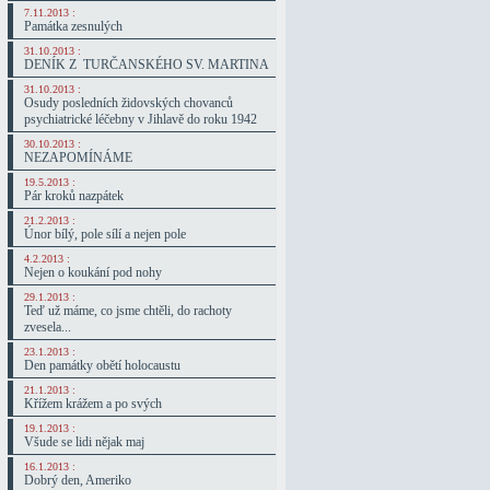
7.11.2013 :
Památka zesnulých
31.10.2013 :
DENÍK Z TURČANSKÉHO SV. MARTINA
31.10.2013 :
Osudy posledních židovských chovanců
psychiatrické léčebny v Jihlavě do roku 1942
30.10.2013 :
NEZAPOMÍNÁME
19.5.2013 :
Pár kroků nazpátek
21.2.2013 :
Únor bílý, pole sílí a nejen pole
4.2.2013 :
Nejen o koukání pod nohy
29.1.2013 :
Teď už máme, co jsme chtěli, do rachoty
zvesela...
23.1.2013 :
Den památky obětí holocaustu
21.1.2013 :
Křížem krážem a po svých
19.1.2013 :
Všude se lidi nějak maj
16.1.2013 :
Dobrý den, Ameriko