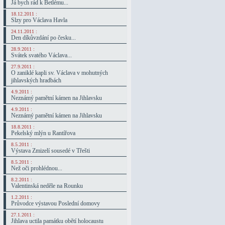
Já bych rád k Betlému...
18.12.2011 :
Slzy pro Václava Havla
24.11.2011 :
Den díkůvzdání po česku...
28.9.2011 :
Svátek svatého Václava...
27.9.2011 :
O zaniklé kapli sv. Václava v mohutných
jihlavských hradbách
4.9.2011 :
Neznámý pamětní kámen na Jihlavsku
4.9.2011 :
Neznámý pamětní kámen na Jihlavsku
18.8.2011 :
Pekelský mlýn u Rantířova
8.5.2011 :
Výstava Zmizelí sousedé v Třešti
8.5.2011 :
Než oči prohlédnou...
8.2.2011 :
Valentinská neděle na Rounku
1.2.2011 :
Průvodce výstavou Poslední domovy
27.1.2011 :
Jihlava uctila památku obětí holocaustu