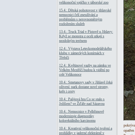
velikonoční vajíčko v táborské zoo
15.4.: Dětská pohotovost v jihlavské
nemocnici čelí zneužívání a
problémům s nerovnoměrným
rozložením služeb
13.4.: Truck Trial v Pístově u Jihlavy:
Když se monstra z oceli utkají s
nezdolným terénem
12.4.: Výstava Leteckomodelářského
klubu v zámeckých konírnách v
Třebíči
12.4.: Květinové vazby na zámku ve
Velkém Meziříčí budou k vidění po
celé Velikonoce
10.4.: Smetanovy sady v Jihlavě čeká
oživení: park dostane nové stromy,
keře i cesty
10.4.: Pašijová hra Co se stalo s
Ježíšem? ve Žďáře nad Sázavou
10.4.: Nemocnice v Pelhřimově
modernizuje diagnostiky
kolorektálního karcinomu
pokrýva
10.4.: Kreativní velikonoční tvoření a
opatřen
prohlídky v jaderné elektrárně v