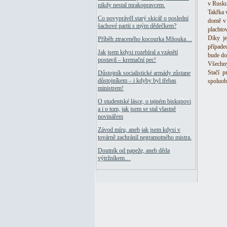
v Rusku
nikdy nestal mrakopravcem.
Takřka 
Co povyprávěl starý skicář o poslední
domě v 
šachové partii s mým dědečkem?
plachto
Díky j
Příběh ztraceného kocourka Mňouka…
případe
Jak jsem kdysi rozebíral a vzápětí
bude do
postavil – kremační pec!
Všechny
Stačí p
Důstojník socialistické armády zůstane
důstojníkem – i kdyby byl třebas
spoluob
ministrem!
O studentské lásce, o tajném biskupovi
a i o tom, jak jsem se stal vlastně
novinářem
Závod míru, aneb jak jsem kdysi v
továrně zachránil negramotného mistra.
Doutník od papeže, aneb děda
výtržníkem…