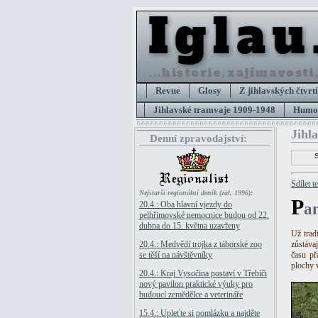
Revue
Glosy
Z jihlavských čtvrtí
Jihlavské tramvaje 1909-1948
Humor
Jihl
Denní zpravodajství:
Sdílet t
Nejstarší regionální deník (zal. 1996):
P
20.4.: Oba hlavní vjezdy do
a
pelhřimovské nemocnice budou od 22.
dubna do 15. května uzavřeny
Už trad
20.4.: Medvědí trojka z táborské zoo
zůstáva
se těší na návštěvníky
času př
plochy 
20.4.: Kraj Vysočina postaví v Třebíči
nový pavilon praktické výuky pro
budoucí zemědělce a veterináře
15.4.: Upleťte si pomlázku a najděte