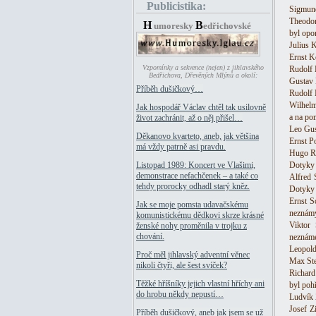
Publicistika:
Sigmund
Theodor
H
B
umoresky
edřichovské
byl opo
Julius K
Ernst K
Vzpomínky a sekvence (nejen) z jihlavského
Rudolf 
Bedřichova, Dřevěných Mlýnů a okolí:
Gustav 
Příběh dušičkový…
Rudolf 
Wilhelm
Jak hospodář Václav chtěl tak usilovně
a na po
život zachránit, až o něj přišel…
Leo Gus
Děkanovo kvarteto, aneb, jak většina
Ernst Po
má vždy patrně asi pravdu.
Hugo Re
Dotyky 
Listopad 1989: Koncert ve Vlašimi,
demonstrace nefachčenek – a také co
Alfred 
tehdy prorocky odhadl starý kněz.
Dotyky 
Ernst S
Jak se moje pomsta udavačskému
neznámý
komunistickému dědkovi skrze krásné
Viktor
ženské nohy proměnila v trojku z
chování.
neznámé
Leopold 
Proč měl jihlavský adventní věnec
Max Ste
nikoli čtyři, ale šest svíček?
Richard
Těžké hříšníky jejich vlastní hříchy ani
byl poh
do hrobu někdy nepustí…
Ludvík 
Josef Z
Příběh dušičkový, aneb jak jsem se už