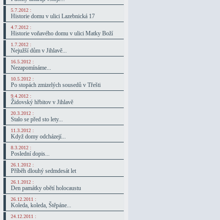
5.7.2012 :
Historie domu v ulici Lazebnická 17
4.7.2012 :
Historie voňavého domu v ulici Matky Boží
1.7.2012 :
Nejužší dům v Jihlavě...
16.5.2012 :
Nezapomínáme...
10.5.2012 :
Po stopách zmizelých sousedů v Třešti
9.4.2012 :
Židovský hřbitov v Jihlavě
20.3.2012 :
Stalo se před sto lety...
11.3.2012 :
Když domy odcházejí...
8.3.2012 :
Poslední dopis...
26.1.2012 :
Příběh dlouhý sedmdesát let
26.1.2012 :
Den památky obětí holocaustu
26.12.2011 :
Koleda, koleda, Štěpáne...
24.12.2011 :