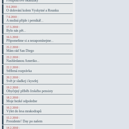
Předpouťové okamžiky
9.6.2010 :
O dolování kolem Vyskytné a Rounku
7.6.2010 :
A možná přijde i perníkář...
17.5.2010 :
Bylo nás pět...
16.5.2010 :
Připomeňme si a nezapomínejme...
25.2.2010 :
Mám rád San Diego
23.2.2010 :
Nashledanou Ameriko...
22.2.2010 :
Stříbrná rozprávka
20.2.2010 :
Svět je sladkej i kyselej
19.2.2010 :
Obyčejný příběh českého pensisty
18.2.2010 :
Moje hezké odpoledne
16.2.2010 :
Výlet do lesa mrakodrapů
15.2.2010 :
Presidents\' Day po našem
14.2.2010 :