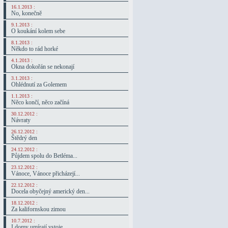
16.1.2013 :
No, konečně
9.1.2013 :
O koukání kolem sebe
8.1.2013 :
Někdo to rád horké
4.1.2013 :
Okna dokořán se nekonají
3.1.2013 :
Ohlédnutí za Golemem
1.1.2013 :
Něco končí, něco začíná
30.12.2012 :
Návraty
26.12.2012 :
Štědrý den
24.12.2012 :
Půjdem spolu do Betléma...
23.12.2012 :
Vánoce, Vánoce přicházejí...
22.12.2012 :
Docela obyčejný americký den...
18.12.2012 :
Za kalifornskou zimou
10.7.2012 :
I domy umírají vstoje...