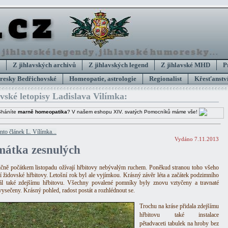
Z jihlavských archivů
Z jihlavských legend
Z jihlavské MHD
P
esky Bedřichovské
Homeopatie, astrologie
Regionalist
Křesťanství
avské letopisy Ladislava Vilímka:
Sháníte
marně homeopatika
? V našem eshopu XIV. svatých Pomocníků máme vše!
ento článek L. Vílímka...
Vydáno 7.11.2013
mátka zesnulých
ičně počátkem listopadu ožívají hřbitovy nebývalým ruchem. Poněkud stranou toho všeho
jí židovské hřbitovy. Letošní rok byl ale vyjímkou. Krásný závěr léta a začátek podzimního
ál také zdejšímu hřbitovu. Všechny povalené pomníky byly znovu vztyčeny a travnaté
vysečeny. Krásný pohled, radost postát a rozhlédnout se.
Trochu na kráse přidala zdejšímu
hřbitovu také instalace
pětadvaceti tabulek na hroby bez