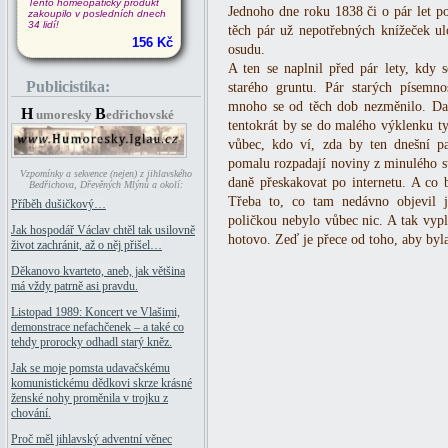
Tento homeopatický produkt
Jednoho dne roku 1838 či o pár let p
zakoupilo v posledních dnech
34 lidí!
těch pár už nepotřebných knížeček ul
156 Kč
osudu.
A ten se naplnil před pár lety, kdy 
Publicistika:
starého gruntu. Pár starých písemnos
mnoho se od těch dob nezměnilo. Daně
H
B
umoresky
edřichovské
tentokrát by se do malého výklenku t
vůbec, kdo ví, zda by ten dnešní pa
pomalu rozpadají noviny z minulého sto
Vzpomínky a sekvence (nejen) z jihlavského
daně přeskakovat po internetu. A co
Bedřichova, Dřevěných Mlýnů a okolí:
Třeba to, co tam nedávno objevil
Příběh dušičkový…
poličkou nebylo vůbec nic. A tak vypl
Jak hospodář Václav chtěl tak usilovně
hotovo. Zeď je přece od toho, aby byl
život zachránit, až o něj přišel…
Děkanovo kvarteto, aneb, jak většina
má vždy patrně asi pravdu.
Listopad 1989: Koncert ve Vlašimi,
demonstrace nefachčenek – a také co
tehdy prorocky odhadl starý kněz.
Jak se moje pomsta udavačskému
komunistickému dědkovi skrze krásné
ženské nohy proměnila v trojku z
chování.
Proč měl jihlavský adventní věnec