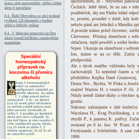
upozorněním, že - Neywětssi panowan
kopec ožije mraveništěm, obřím včelím
Čechách. Ještě štěstí, že na nás v t
úlem či pavučinou
pradědeček, dej mu Pánbu lehké odpočív
8.4.: Řidič Mercedesu se obcí prohnal
to, prosím, pronášel v době, kdy kol
rychlostí 126 kilometrů v hodině,
nebylo pánů ani žebráků a Matuška zpíva
přišel o řidičský průkaz
A protože máme právě červenec, začtěm
8.4.: V jihlavské nemocnici na Den
Cžerwenec. Přinássj slunečnost s wět
zdraví poradí kuřákům i nastávajícím
oblačnost, teplé powětří a welké horko
maminkám
Srpen. Ukazuje na slunečnost s wětrem
Inu, máme se na co těšit. Zatím se
Speciální
předpovídal.
homeopatický
Ale z útrob malého výklenku byly vy
přípravek na
kocovinu či přemíru
zachovalejší. Ta nejméně časem a 
alkoholu
předtištěno Knjžka Daně Gruntownj, 
Sada 2 homeopatických
Domu Nro., Rychta, W Pisku u Jozefa 
směsí na odstranění
majitel Wazlaw H. z vesnice P. čís. 2
nepříjemných následků po
přemíře alkoholu. Ze sáčku
Nikdy neměl žádné dluhy a všechno sp
č. 1 užijte pokud možno
opakovaně - 2-3x - po špetce
gruntu.
(cca 10 zrnek) před odchodem
na večírek a ještě jednou poté
Nakonec zalistujeme v útlé knížečc
před usnutím. homeolék ze
Waczlawa H., Krag Prachinskeg, z o
sáčku č. 2 použijte po špetkách
druhý den ráno v případě, že
obydli P., k panstwj K. patřicy. Zač
vás bolí hlava, je vám nevolno či
cítíte nepříjemné pocity. Dávku
swázaná po 6 kr. kus. W Praze, k do
cca 10 zrnek ze sáčku č. 2
Ferdynanda z Schönfeldu. A zase rok
můžete opakovat i 3x až 5x až
do odeznění potíží.
1800.