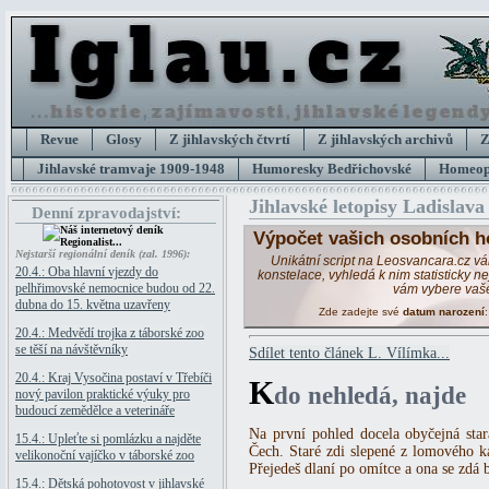
Revue
Glosy
Z jihlavských čtvrtí
Z jihlavských archivů
Z
Jihlavské tramvaje 1909-1948
Humoresky Bedřichovské
Homeopa
Jihlavské letopisy Ladislava
Denní zpravodajství:
Výpočet vašich osobních h
Nejstarší regionální deník (zal. 1996):
Unikátní script na Leosvancara.cz v
20.4.: Oba hlavní vjezdy do
konstelace, vyhledá k nim statisticky 
pelhřimovské nemocnice budou od 22.
vám vybere vaš
dubna do 15. května uzavřeny
Zde zadejte své
datum narození
20.4.: Medvědí trojka z táborské zoo
se těší na návštěvníky
Sdílet tento článek L. Vílímka...
20.4.: Kraj Vysočina postaví v Třebíči
K
do nehledá, najde
nový pavilon praktické výuky pro
budoucí zemědělce a veterináře
Na první pohled docela obyčejná stará
15.4.: Upleťte si pomlázku a najděte
Čech. Staré zdi slepené z lomového k
velikonoční vajíčko v táborské zoo
Přejedeš dlaní po omítce a ona se zdá 
15.4.: Dětská pohotovost v jihlavské