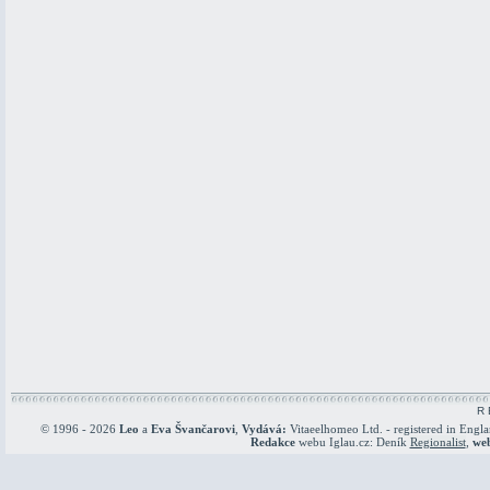
R 
© 1996 - 2026
Leo
a
Eva Švančarovi
,
Vydává:
Vitaeelhomeo Ltd. - registered in Engl
Redakce
webu Iglau.cz: Deník
Regionalist
,
we