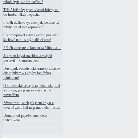
nikoli čtyři, ale šest svíček?
Těžké hříšníky jejich vlastní hříchy ani
do hrobu někdy nepustí…
Příběh dušičkový, aneb jak jsem se už
nikdy nestal mrakopravcem.
Co povyprávěl starý skicář o poslední
šachové partii s mým dědečkem?
Příběh ztraceného kocourka Mňouka…
Jak jsem kdysi rozebíral a vzápětí
postavil – kremační pec!
Důstojník socialistické armády zůstane
důstojníkem – i kdyby byl třebas
ministrem!
O studentské lásce, o tajném biskupovi
a i o tom, jak jsem se stal vlastně
novinářem
Závod míru, aneb jak jsem kdysi v
továrně zachránil negramotného mistra.
Doutník od papeže, aneb děda
výtržníkem…