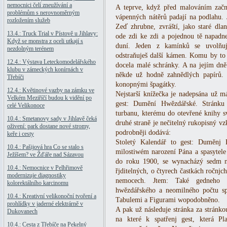
nemocnici čelí zneužívání a
A teprve, když před malováním začne
problémům s nerovnoměrným
vápenných nátěrů padají na podlahu. Je
rozložením služeb
Zeď zhrubne, zvráští, jako staré dla
13.4.: Truck Trial v Pístově u Jihlavy:
ode zdi ke zdi a pojednou tě napadn
Když se monstra z oceli utkají s
duní. Jeden z kamínků se uvolňu
nezdolným terénem
odstraňuješ další kámen. Komu by to
12.4.: Výstava Leteckomodelářského
docela malé schránky. A na jejím dně
klubu v zámeckých konírnách v
někde už hodně zahnědlých papírů. T
Třebíči
konopnými špagátky.
12.4.: Květinové vazby na zámku ve
Nejstarší knížečka je nadepsána už m
Velkém Meziříčí budou k vidění po
gest: Dumění Hwězdářské. Stránku
celé Velikonoce
turbanu, kterému do otevřené knihy sv
10.4.: Smetanovy sady v Jihlavě čeká
druhé straně je nečitelný rukopisný v
oživení: park dostane nové stromy,
podrobněji dodává:
keře i cesty
Stoletý Kalendář to gest: Duměnj
10.4.: Pašijová hra Co se stalo s
milostiwém narození Pána a spasytele
Ježíšem? ve Žďáře nad Sázavou
do roku 1900, se wynacházý sedm n
10.4.: Nemocnice v Pelhřimově
řjditelných, o čtyrech častkách ročnjc
modernizuje diagnostiky
nemocech. Jtem: Také gedneho 
kolorektálního karcinomu
hwězdářského a neomilného počtu s
10.4.: Kreativní velikonoční tvoření a
Tabulemi a Figurami wopodobněno.
prohlídky v jaderné elektrárně v
A pak už následuje stránka za stránko
Dukovanech
na které k spatřenj gest, která P
10.4.: Cesta z Třebíče na Pekelný