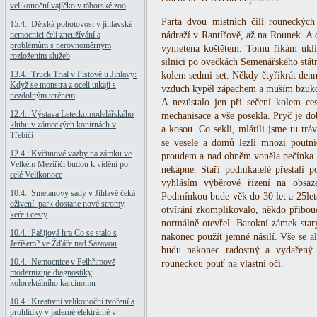
velikonoční vajíčko v táborské zoo
Parta dvou místních čili rouneckých
15.4.: Dětská pohotovost v jihlavské
nemocnici čelí zneužívání a
nádraží v Rantířově, až na Rounek. A co
problémům s nerovnoměrným
vymetena koštětem. Tomu říkám úkli
rozložením služeb
silnici po ovečkách Semenářského stát
13.4.: Truck Trial v Pístově u Jihlavy:
kolem sedmi set. Někdy čtyřikrát denn
Když se monstra z oceli utkají s
vzduch kypěl zápachem a muším bzuko
nezdolným terénem
A nezůstalo jen při sečení kolem ce
12.4.: Výstava Leteckomodelářského
mechanisace a vše posekla. Pryč je do
klubu v zámeckých konírnách v
a kosou. Co sekli, mlátili jsme tu tr
Třebíči
se vesele a domů lezli mnozí poutní
12.4.: Květinové vazby na zámku ve
proudem a nad ohněm voněla pečínka. Sn
Velkém Meziříčí budou k vidění po
nekápne. Staří podnikatelé přestali 
celé Velikonoce
vyhlásím výběrové řízení na obsaze
10.4.: Smetanovy sady v Jihlavě čeká
Podmínkou bude věk do 30 let a 25letá 
oživení: park dostane nové stromy,
otvírání zkomplikovalo, někdo přibou
keře i cesty
normálně otevřel. Barokní zámek starý
10.4.: Pašijová hra Co se stalo s
nakonec použít jemné násilí. Vše se a
Ježíšem? ve Žďáře nad Sázavou
budu nakonec radostný a vydařený. 
10.4.: Nemocnice v Pelhřimově
rouneckou pouť na vlastní oči.
modernizuje diagnostiky
kolorektálního karcinomu
10.4.: Kreativní velikonoční tvoření a
prohlídky v jaderné elektrárně v