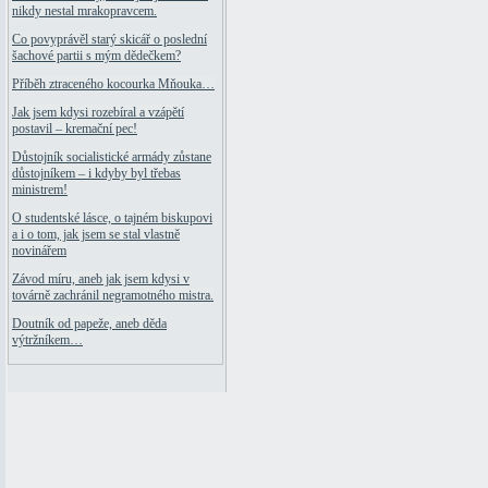
nikdy nestal mrakopravcem.
Co povyprávěl starý skicář o poslední
šachové partii s mým dědečkem?
Příběh ztraceného kocourka Mňouka…
Jak jsem kdysi rozebíral a vzápětí
postavil – kremační pec!
Důstojník socialistické armády zůstane
důstojníkem – i kdyby byl třebas
ministrem!
O studentské lásce, o tajném biskupovi
a i o tom, jak jsem se stal vlastně
novinářem
Závod míru, aneb jak jsem kdysi v
továrně zachránil negramotného mistra.
Doutník od papeže, aneb děda
výtržníkem…