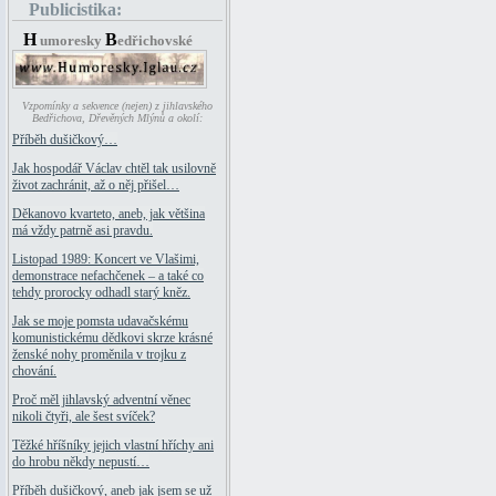
Publicistika:
H
B
umoresky
edřichovské
Vzpomínky a sekvence (nejen) z jihlavského
Bedřichova, Dřevěných Mlýnů a okolí:
Příběh dušičkový…
Jak hospodář Václav chtěl tak usilovně
život zachránit, až o něj přišel…
Děkanovo kvarteto, aneb, jak většina
má vždy patrně asi pravdu.
Listopad 1989: Koncert ve Vlašimi,
demonstrace nefachčenek – a také co
tehdy prorocky odhadl starý kněz.
Jak se moje pomsta udavačskému
komunistickému dědkovi skrze krásné
ženské nohy proměnila v trojku z
chování.
Proč měl jihlavský adventní věnec
nikoli čtyři, ale šest svíček?
Těžké hříšníky jejich vlastní hříchy ani
do hrobu někdy nepustí…
Příběh dušičkový, aneb jak jsem se už