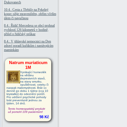
Dukovanech
10.4.: Cesta z Třebíče na Pekelný
kopec ožije mraveništěm, obřím včelím
úlem či pavučinou
8.4.: Řidič Mercedesu se obcí prohnal
rychlostí 126 kilometrů v hodině,
přišel o řidičský průkaz
8.4.: V jihlavské nemocnici na Den
zdraví poradí kuřákům i nastávajícím
maminkám
Natrum muriaticum
1M
Vynikající homeolék
na většinu
depresivních stavů,
na stavy smutku,
opuštěnosti, vzteku či
naopak malomyslnosti. Brát 1x
denně po dobu 1 týdne (cca 10
krystalků) do odeznění potíží.
Pro udržení psychické pohody
brát preventivně jednou za
týden, 14 dnů.
Tento homeopatický produkt
už pomohl 109 pacientům!
98 Kč