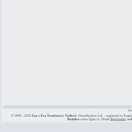
R 
© 1996 - 2026
Leo
a
Eva Švančarovi
,
Vydává:
Vitaeelhomeo Ltd. - registered in Engl
Redakce
webu Iglau.cz: Deník
Regionalist
,
we