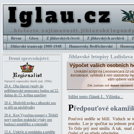
Revue
Glosy
Z jihlavských čtvrtí
Z jihlavských archivů
Z
Jihlavské tramvaje 1909-1948
Humoresky Bedřichovské
Homeopa
Jihlavské letopisy Ladislava
Denní zpravodajství:
Výpočet vašich osobních h
Unikátní script na Leosvancara.cz v
konstelace, vyhledá k nim statisticky 
vám vybere vaš
Nejstarší regionální deník (zal. 1996):
Zde zadejte své
datum narození
20.4.: Oba hlavní vjezdy do
pelhřimovské nemocnice budou od 22.
dubna do 15. května uzavřeny
Sdílet tento článek L. Vílímka...
20.4.: Medvědí trojka z táborské zoo
P
ředpouťové okamži
se těší na návštěvníky
20.4.: Kraj Vysočina postaví v Třebíči
Pouťová neděle se blíží. Vzduch se te
nový pavilon praktické výuky pro
mnoho. Lze je spočítat na jednom prst
budoucí zemědělce a veterináře
To číslo prý nosí smůlu. A tak, snad
15.4.: Upleťte si pomlázku a najděte
činění už ve středu odpoledne.