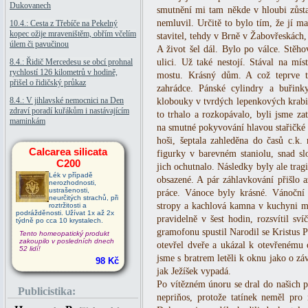
Dukovanech
smutnění mi tam někde v hloubi zůs
nemluvil. Určitě to bylo tím, že jí ma
10.4.: Cesta z Třebíče na Pekelný
kopec ožije mraveništěm, obřím včelím
stavitel, tehdy v Brně v Žabovřeskách
úlem či pavučinou
A život šel dál. Bylo po válce. Stěh
8.4.: Řidič Mercedesu se obcí prohnal
ulici. Už také nestojí. Stával na mí
rychlostí 126 kilometrů v hodině,
mostu. Krásný dům. A což teprve 
přišel o řidičský průkaz
zahrádce. Pánské cylindry a buřink
8.4.: V jihlavské nemocnici na Den
klobouky v tvrdých lepenkových krabi
zdraví poradí kuřákům i nastávajícím
to trhalo a rozkopávalo, byli jsme z
maminkám
na smutné pokyvování hlavou stařičké 
hoši, šeptala zahleděna do časů c.k.
Calcarea silicata
figurky v barevném staniolu, snad s
C200
jich ochutnalo. Následky byly ale tra
Lék v případě
obsazené. A pár záhlavkování přišlo a
nerozhodnosti,
ustrašenosti,
práce. Vánoce byly krásné. Vánoční 
neurčitých strachů, při
stropy a kachlová kamna v kuchyni mě
roztržitosti a
podrážděnosti. Užívat 1x až 2x
pravidelně v šest hodin, rozsvítil sv
týdně po cca 10 krystalech.
gramofonu spustil Narodil se Kristus 
Tento homeopatický produkt
zakoupilo v posledních dnech
otevřel dveře a ukázal k otevřenému 
52 lidí!
jsme s bratrem letěli k oknu jako o z
98 Kč
jak Ježíšek vypadá.
Po vítězném únoru se dral do našich 
Publicistika:
nepriňos, protože tatínek neměl pro 