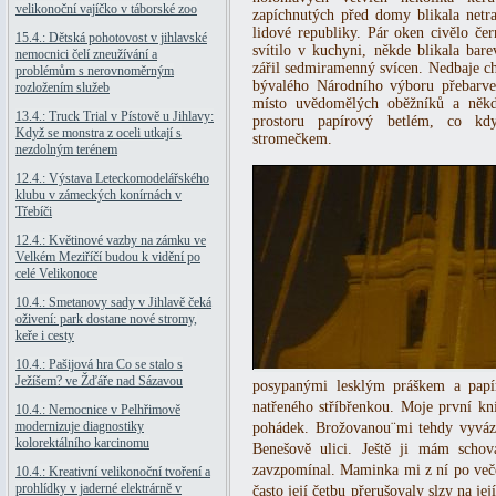
velikonoční vajíčko v táborské zoo
zapíchnutých před domy blikala netr
lidové republiky. Pár oken civělo če
15.4.: Dětská pohotovost v jihlavské
svítilo v kuchyni, někde blikala bar
nemocnici čelí zneužívání a
zářil sedmiramenný svícen. Nedbaje ch
problémům s nerovnoměrným
bývalého Národního výboru přebarv
rozložením služeb
místo uvědomělých oběžníků a někd
13.4.: Truck Trial v Pístově u Jihlavy:
prostoru papírový betlém, co kd
Když se monstra z oceli utkají s
stromečkem.
nezdolným terénem
12.4.: Výstava Leteckomodelářského
klubu v zámeckých konírnách v
Třebíči
12.4.: Květinové vazby na zámku ve
Velkém Meziříčí budou k vidění po
celé Velikonoce
10.4.: Smetanovy sady v Jihlavě čeká
oživení: park dostane nové stromy,
keře i cesty
10.4.: Pašijová hra Co se stalo s
Ježíšem? ve Žďáře nad Sázavou
posypanými lesklým práškem a pap
natřeného stříbřenkou. Moje první kn
10.4.: Nemocnice v Pelhřimově
modernizuje diagnostiky
pohádek. Brožovanou¨mi tehdy vyváza
kolorektálního karcinomu
Benešově ulici. Ještě ji mám scho
zavzpomínal. Maminka mi z ní po veče
10.4.: Kreativní velikonoční tvoření a
prohlídky v jaderné elektrárně v
často její četbu přerušovaly slzy na je