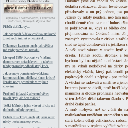
H
B
umoresky
edřichovské
Dokonce jsme dál chodili do kostela 
děduška rozhazoval dětem levné cucavé
přetahovaly a on prý jednou, jsa po
Ježíšek by nikdy neudělal neb tam naho
Vzpomínky a sekvence (nejen) z jihlavského
Bedřichova, Dřevěných Mlýnů a okolí:
chodil denně ráno na ranní bohoslužbu
Příběh dušičkový…
se pokřižovat se, když za bílého dne 
přejmenována na Obránců míru. Já 
Jak hospodář Václav chtěl tak usilovně
život zachránit, až o něj přišel…
známých vystupovala z církve a začala 
snad se tajně domlouvali i s ježíškem 
Děkanovo kvarteto, aneb, jak většina
A naše nové vánoce v novém bytě v Mi
má vždy patrně asi pravdu.
držela. Tatínek zdobil stromek a Je
Listopad 1989: Koncert ve Vlašimi,
bychom byli na nějaké manifestaci. Je
demonstrace nefachčenek – a také co
my se vrhali nedočkavě na dárky pod
tehdy prorocky odhadl starý kněz.
elektrický vláček, který pak bendil p
Jak se moje pomsta udavačskému
papírových obalů s nápisy - pro tatín
komunistickému dědkovi skrze krásné
ženské nohy proměnila v trojku z
A všichni se radovali a smáli se a jen
chování.
bratrem jsme se divili, proč brečí kdy
maminka si dlouze prohlížela hedvábno
Proč měl jihlavský adventní věnec
nikoli čtyři, ale šest svíček?
si ten Ježíšek dělal takovou škodu v 
drahé české peníze.
Těžké hříšníky jejich vlastní hříchy ani
A mně nezbývá, než se vrátit do na
do hrobu někdy nepustí…
malinkatému umělému stromečku s ma
Příběh dušičkový, aneb jak jsem se už
stará kolena dělají velikánskou radost
nikdy nestal mrakopravcem.
s manželkou v teplem vyhřáté světni