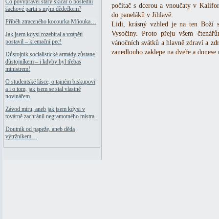
Co povyprávěl starý skicář o poslední
počítač s dcerou a vnoučaty v Kalif
šachové partii s mým dědečkem?
do paneláků v Jihlavě.
Příběh ztraceného kocourka Mňouka…
Lidi, krásný vzhled je na ten Boží 
Vysočiny. Proto přeju všem čtená
Jak jsem kdysi rozebíral a vzápětí
postavil – kremační pec!
vánočních svátků a hlavně zdraví a zd
zanedlouho zaklepe na dveře a donese
Důstojník socialistické armády zůstane
důstojníkem – i kdyby byl třebas
ministrem!
O studentské lásce, o tajném biskupovi
a i o tom, jak jsem se stal vlastně
novinářem
Závod míru, aneb jak jsem kdysi v
továrně zachránil negramotného mistra.
Doutník od papeže, aneb děda
výtržníkem…