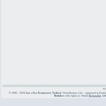
R 
© 1996 - 2026
Leo
a
Eva Švančarovi
,
Vydává:
Vitaeelhomeo Ltd. - registered in Engl
Redakce
webu Iglau.cz: Deník
Regionalist
,
we