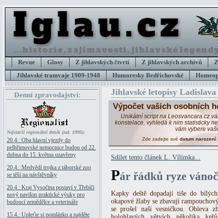
Revue
Glosy
Z jihlavských čtvrtí
Z jihlavských archivů
Z
Jihlavské tramvaje 1909-1948
Humoresky Bedřichovské
Homeopa
Jihlavské letopisy Ladislava
Denní zpravodajství:
Výpočet vašich osobních h
Unikátní script na Leosvancara.cz v
konstelace, vyhledá k nim statisticky 
vám vybere vaš
Nejstarší regionální deník (zal. 1996):
Zde zadejte své
datum narození
20.4.: Oba hlavní vjezdy do
pelhřimovské nemocnice budou od 22.
dubna do 15. května uzavřeny
Sdílet tento článek L. Vílímka...
20.4.: Medvědí trojka z táborské zoo
P
ár řádků ryze vánočn
se těší na návštěvníky
20.4.: Kraj Vysočina postaví v Třebíči
Kapky deště dopadají tiše do bílých
nový pavilon praktické výuky pro
okapové žlaby se zbavují rampouchový
budoucí zemědělce a veterináře
se prošel naší vesničkou. Obleva z
15.4.: Upleťte si pomlázku a najděte
holohlavých větvích několika ke