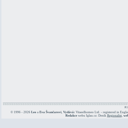
R 
© 1996 - 2026
Leo
a
Eva Švančarovi
,
Vydává:
Vitaeelhomeo Ltd. - registered in Engl
Redakce
webu Iglau.cz: Deník
Regionalist
,
we