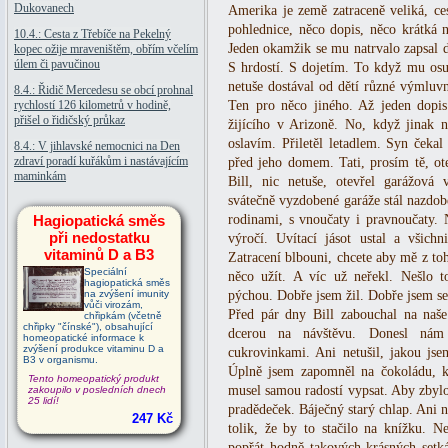
Dukovanech
Amerika je země zatraceně veliká, ce
pohlednice, něco dopis, něco krátká n
10.4.: Cesta z Třebíče na Pekelný
Jeden okamžik se mu natrvalo zapsal 
kopec ožije mraveništěm, obřím včelím
úlem či pavučinou
S hrdostí. S dojetím. To když mu osu
netuše dostával od dětí různé výmluvn
8.4.: Řidič Mercedesu se obcí prohnal
rychlostí 126 kilometrů v hodině,
Ten pro něco jiného. Až jeden dopi
přišel o řidičský průkaz
žijícího v Arizoně. No, když jinak 
oslavím. Přiletěl letadlem. Syn čekal n
8.4.: V jihlavské nemocnici na Den
zdraví poradí kuřákům i nastávajícím
před jeho domem. Tati, prosím tě, ot
maminkám
Bill, nic netuše, otevřel garážová 
svátečně vyzdobené garáže stál nazdob
Hagiopatická směs
rodinami, s vnoučaty i pravnoučaty. Ně
při nedostatku
výročí. Uvítací jásot ustal a všichn
vitaminů D a B3
Zatracení blbouni, chcete aby mě z toho
Speciální
něco užít. A víc už neřekl. Nešlo 
hagiopatická směs
na zvýšení imunity
pýchou. Dobře jsem žil. Dobře jsem se 
vůči virozám,
Před pár dny Bill zabouchal na naše
chřipkám (včetně
chřipky "čínské"), obsahující
dcerou na návštěvu. Donesl nám
homeopatické informace k
zvýšení produkce vitaminu D a
cukrovinkami. Ani netušil, jakou jse
B3 v organismu.
Úplně jsem zapomněl na čokoládu, k
Tento homeopatický produkt
musel samou radostí vypsat. Aby zbylo 
zakoupilo v posledních dnech
25 lidí!
pradědeček. Báječný starý chlap. Ani 
247 Kč
tolik, že by to stačilo na knížku. N
popřát hodně takových krásných setk