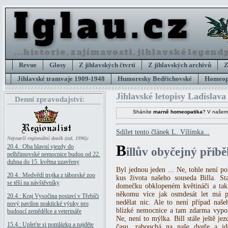
Revue
Glosy
Z jihlavských čtvrtí
Z jihlavských archivů
Z
Jihlavské tramvaje 1909-1948
Humoresky Bedřichovské
Homeopa
Jihlavské letopisy Ladislava
Denní zpravodajství:
Sháníte
marně homeopatika
? V našem
Sdílet tento článek L. Vílímka...
Nejstarší regionální deník (zal. 1996):
B
20.4.: Oba hlavní vjezdy do
illův obyčejný příběh
pelhřimovské nemocnice budou od 22.
dubna do 15. května uzavřeny
Byl jednou jeden ... Ne, tohle není p
20.4.: Medvědí trojka z táborské zoo
kus života našeho souseda Billa. S
se těší na návštěvníky
domečku obklopeném květináči a tak
někomu více jak osmdesát let má p
20.4.: Kraj Vysočina postaví v Třebíči
nedělat nic. Ale to není případ naše
nový pavilon praktické výuky pro
blízké nemocnice a tam zdarma vypom
budoucí zemědělce a veterináře
Ne, není to mýlka. Bill stále ještě j
15.4.: Upleťte si pomlázku a najděte
času, zabouchá na naše dveře a jd