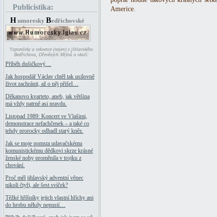
Publicistika:
Americe.
H
B
umoresky
edřichovské
Vzpomínky a sekvence (nejen) z jihlavského
Bedřichova, Dřevěných Mlýnů a okolí:
Příběh dušičkový…
Jak hospodář Václav chtěl tak usilovně
život zachránit, až o něj přišel…
Děkanovo kvarteto, aneb, jak většina
má vždy patrně asi pravdu.
Listopad 1989: Koncert ve Vlašimi,
demonstrace nefachčenek – a také co
tehdy prorocky odhadl starý kněz.
Jak se moje pomsta udavačskému
komunistickému dědkovi skrze krásné
ženské nohy proměnila v trojku z
chování.
Proč měl jihlavský adventní věnec
nikoli čtyři, ale šest svíček?
Těžké hříšníky jejich vlastní hříchy ani
do hrobu někdy nepustí…