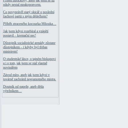
Příběh dušičkový, aneb jak jsem se už
nikdy nestal mrakopravcem.
Co povyprávěl starý skicář o poslední
šachové partii s mým dědečkem?
Příběh ztraceného kocourka Mňouka…
Jak jsem kdysi rozebíral a vzápětí
postavil – kremační pec!
Důstojník socialistické armády zůstane
důstojníkem – i kdyby byl třebas
ministrem!
O studentské lásce, o tajném biskupovi
a i o tom, jak jsem se stal vlastně
novinářem
Závod míru, aneb jak jsem kdysi v
továrně zachránil negramotného mistra.
Doutník od papeže, aneb děda
výtržníkem…