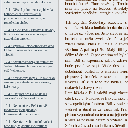
velikonoční vajíčko v táborské zoo
boucháním už přímo pověstný. Trochu t
muž má právo na ledacos. A někdy
15.4.: Dětská pohotovost v jihlavské
vytržením ze všední letargie a koukání
nemocnici čelí zneužívání a
problémům s nerovnoměrným
Tak tedy Bill. Šedovlasý, rozevlátý, 
rozložením služeb
se matka zřekla a hodlala ho dát do dě
13.4.: Truck Trial v Pístově u Jihlavy:
o matce už vůbec ne. Jeho život se říz
Když se monstra z oceli utkají s
nezdolným terénem
ho teta, co měla svých pár dětí a ješ
zdatná žena, která si uměla v životě
12.4.: Výstava Leteckomodelářského
všechno. A pak to přišlo. Malý Bill by
klubu v zámeckých konírnách v
Třebíči
délky té druhé. O pár centimetrů byla k
mm. Bill si vzpomíná, jak ho zdraví 
12.4.: Květinové vazby na zámku ve
bude první ve stáji. Vítěz dostane 
Velkém Meziříčí budou k vidění po
celé Velikonoce
doběhnout poslední, o smetanu nepř
připravený hrníček se smetanou i p
10.4.: Smetanovy sady v Jihlavě čeká
slovíček, ať si z toho nic nedělá, 
oživení: park dostane nové stromy,
keře i cesty
makovici zdravý rozum.
Léta běžela a Bill založil svoji vlast
10.4.: Pašijová hra Co se stalo s
Ježíšem? ve Žďáře nad Sázavou
čile k světu. Nakonec se k světu měla 
s evangelickým farářem. Bill zůstal s d
10.4.: Nemocnice v Pelhřimově
vydržel a staral se ze všech sil. Pr
modernizuje diagnostiky
kolorektálního karcinomu
přitom vzpomínal na tetu a na její nel
a ještě se postaral dětem o vzdělání a
10.4.: Kreativní velikonoční tvoření a
Státech a čas od času Billa navštěvují.
prohlídky v jaderné elektrárně v