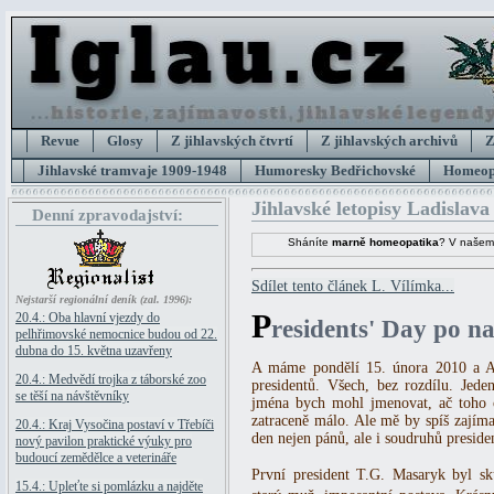
Revue
Glosy
Z jihlavských čtvrtí
Z jihlavských archivů
Z
Jihlavské tramvaje 1909-1948
Humoresky Bedřichovské
Homeopa
Jihlavské letopisy Ladislava
Denní zpravodajství:
Sháníte
marně homeopatika
? V našem
Sdílet tento článek L. Vílímka...
Nejstarší regionální deník (zal. 1996):
P
20.4.: Oba hlavní vjezdy do
residents' Day po n
pelhřimovské nemocnice budou od 22.
dubna do 15. května uzavřeny
A máme pondělí 15. února 2010 a Am
20.4.: Medvědí trojka z táborské zoo
presidentů. Všech, bez rozdílu. Jed
se těší na návštěvníky
jména bych mohl jmenovat, ač toho o
zatraceně málo. Ale mě by spíš zajíma
20.4.: Kraj Vysočina postaví v Třebíči
den nejen pánů, ale i soudruhů preside
nový pavilon praktické výuky pro
budoucí zemědělce a veterináře
První president T.G. Masaryk byl s
15.4.: Upleťte si pomlázku a najděte