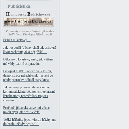
Publicistika:
H
B
umoresky
edřichovské
Vzpomínky a sekvence (nejen) z jihlavského
Bedřichova, Dřevěných Mlýnů a okolí:
Příběh dušičkový…
Jak hospodář Václav chtěl tak usilovně
život zachránit, až o něj přišel…
Děkanovo kvarteto, aneb, jak většina
má vždy patrně asi pravdu.
Listopad 1989: Koncert ve Vlašimi,
demonstrace nefachčenek – a také co
tehdy prorocky odhadl starý kněz.
Jak se moje pomsta udavačskému
komunistickému dědkovi skrze krásné
ženské nohy proměnila v trojku z
chování.
Proč měl jihlavský adventní věnec
nikoli čtyři, ale šest svíček?
Těžké hříšníky jejich vlastní hříchy ani
do hrobu někdy nepustí…