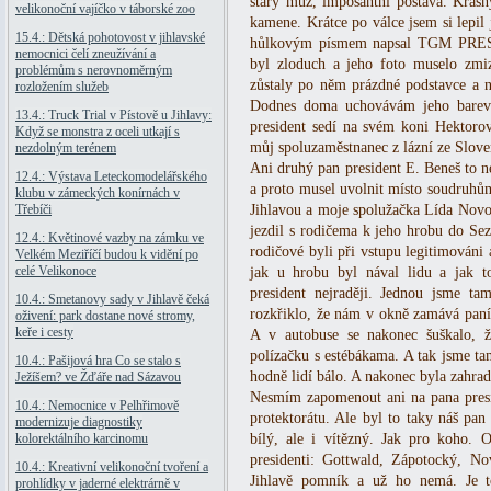
starý muž, imposantní postava. Krás
velikonoční vajíčko v táborské zoo
kamene. Krátce po válce jsem si lepil 
15.4.: Dětská pohotovost v jihlavské
hůlkovým písmem napsal TGM PRE
nemocnici čelí zneužívání a
byl zloduch a jeho foto muselo zmiz
problémům s nerovnoměrným
zůstaly po něm prázdné podstavce a ně
rozložením služeb
Dodnes doma uchovávám jeho barevn
13.4.: Truck Trial v Pístově u Jihlavy:
president sedí na svém koni Hektorov
Když se monstra z oceli utkají s
můj spoluzaměstnanec z lázní ze Slove
nezdolným terénem
Ani druhý pan president E. Beneš to ne
12.4.: Výstava Leteckomodelářského
a proto musel uvolnit místo soudruhům.
klubu v zámeckých konírnách v
Třebíči
Jihlavou a moje spolužačka Lída Novot
jezdil s rodičema k jeho hrobu do Se
12.4.: Květinové vazby na zámku ve
rodičové byli při vstupu legitimováni 
Velkém Meziříčí budou k vidění po
celé Velikonoce
jak u hrobu byl nával lidu a jak 
president nejraději. Jednou jsme ta
10.4.: Smetanovy sady v Jihlavě čeká
rozkřiklo, že nám v okně zamává pan
oživení: park dostane nové stromy,
keře i cesty
A v autobuse se nakonec šuškalo, ž
polízačku s estébákama. A tak jsme tam
10.4.: Pašijová hra Co se stalo s
hodně lidí bálo. A nakonec byla zahrad
Ježíšem? ve Žďáře nad Sázavou
Nesmím zapomenout ani na pana presi
10.4.: Nemocnice v Pelhřimově
protektorátu. Ale byl to taky náš pan
modernizuje diagnostiky
kolorektálního karcinomu
bílý, ale i vítězný. Jak pro koho. 
presidenti: Gottwald, Zápotocký, N
10.4.: Kreativní velikonoční tvoření a
Jihlavě pomník a už ho nemá. Je 
prohlídky v jaderné elektrárně v