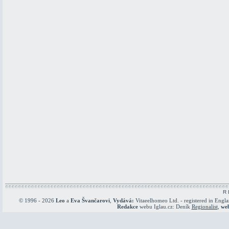
R 
© 1996 - 2026
Leo
a
Eva Švančarovi
,
Vydává:
Vitaeelhomeo Ltd. - registered in Engl
Redakce
webu Iglau.cz: Deník
Regionalist
,
we