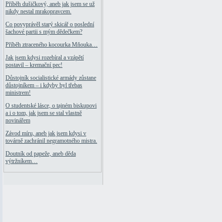
Příběh dušičkový, aneb jak jsem se už
nikdy nestal mrakopravcem.
Co povyprávěl starý skicář o poslední
šachové partii s mým dědečkem?
Příběh ztraceného kocourka Mňouka…
Jak jsem kdysi rozebíral a vzápětí
postavil – kremační pec!
Důstojník socialistické armády zůstane
důstojníkem – i kdyby byl třebas
ministrem!
O studentské lásce, o tajném biskupovi
a i o tom, jak jsem se stal vlastně
novinářem
Závod míru, aneb jak jsem kdysi v
továrně zachránil negramotného mistra.
Doutník od papeže, aneb děda
výtržníkem…