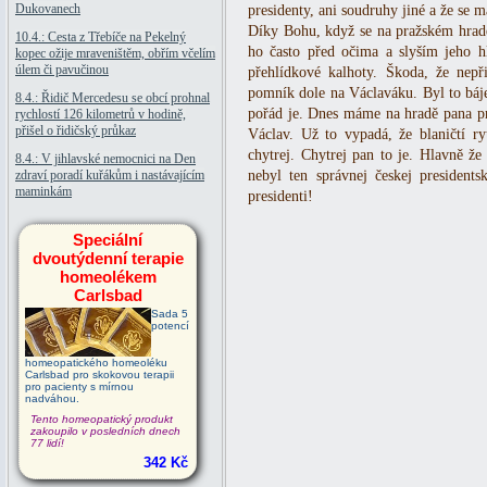
Dukovanech
presidenty, ani soudruhy jiné a že se 
Díky Bohu, když se na pražském hrad
10.4.: Cesta z Třebíče na Pekelný
ho často před očima a slyším jeho h
kopec ožije mraveništěm, obřím včelím
úlem či pavučinou
přehlídkové kalhoty. Škoda, že nepř
pomník dole na Václaváku. Byl to báje
8.4.: Řidič Mercedesu se obcí prohnal
pořád je. Dnes máme na hradě pana pre
rychlostí 126 kilometrů v hodině,
přišel o řidičský průkaz
Václav. Už to vypadá, že blaničtí r
chytrej. Chytrej pan to je. Hlavně ž
8.4.: V jihlavské nemocnici na Den
zdraví poradí kuřákům i nastávajícím
nebyl ten správnej českej presidents
maminkám
presidenti!
Speciální
dvoutýdenní terapie
homeolékem
Carlsbad
Sada 5
potencí
homeopatického homeoléku
Carlsbad pro skokovou terapii
pro pacienty s mírnou
nadváhou.
Tento homeopatický produkt
zakoupilo v posledních dnech
77 lidí!
342 Kč