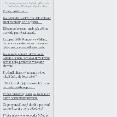
Vzpomínky a sekvence (nejen) z jihlavského
Bedřichova, Dřevěných Mlýnů a okolí:
Příběh dušičkový…
Jak hospodář Václav chtěl tak usilovně
život zachránit, až o něj přišel…
Děkanovo kvarteto, aneb, jak většina
má vždy patrně asi pravdu.
Listopad 1989: Koncert ve Vlašimi,
demonstrace nefachčenek – a také co
tehdy prorocky odhadl starý kněz.
Jak se moje pomsta udavačskému
komunistickému dědkovi skrze krásné
ženské nohy proměnila v trojku z
chování.
Proč měl jihlavský adventní věnec
nikoli čtyři, ale šest svíček?
Těžké hříšníky jejich vlastní hříchy ani
do hrobu někdy nepustí…
Příběh dušičkový, aneb jak jsem se už
nikdy nestal mrakopravcem.
Co povyprávěl starý skicář o poslední
šachové partii s mým dědečkem?
Příběh ztraceného kocourka Mňouka…