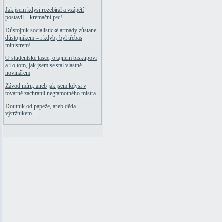
Jak jsem kdysi rozebíral a vzápětí
postavil – kremační pec!
Důstojník socialistické armády zůstane
důstojníkem – i kdyby byl třebas
ministrem!
O studentské lásce, o tajném biskupovi
a i o tom, jak jsem se stal vlastně
novinářem
Závod míru, aneb jak jsem kdysi v
továrně zachránil negramotného mistra.
Doutník od papeže, aneb děda
výtržníkem…