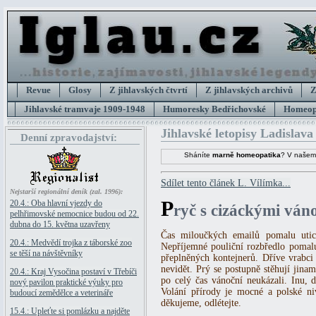
Revue
Glosy
Z jihlavských čtvrtí
Z jihlavských archivů
Z
Jihlavské tramvaje 1909-1948
Humoresky Bedřichovské
Homeopa
Jihlavské letopisy Ladislava
Denní zpravodajství:
Sháníte
marně homeopatika
? V našem
Sdílet tento článek L. Vílímka...
Nejstarší regionální deník (zal. 1996):
P
20.4.: Oba hlavní vjezdy do
ryč s cizáckými ván
pelhřimovské nemocnice budou od 22.
dubna do 15. května uzavřeny
Čas miloučkých emailů pomalu utichá
20.4.: Medvědí trojka z táborské zoo
Nepříjemné pouliční rozbředlo pomalu
se těší na návštěvníky
přeplněných kontejnerů. Dříve vrabci 
nevidět. Prý se postupně stěhují jinam
20.4.: Kraj Vysočina postaví v Třebíči
po celý čas vánoční neukázali. Inu, 
nový pavilon praktické výuky pro
Volání přírody je mocné a polské niv
budoucí zemědělce a veterináře
děkujeme, odlétejte.
15.4.: Upleťte si pomlázku a najděte