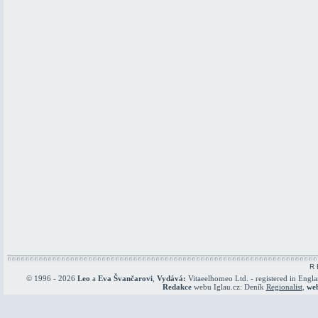
R 
© 1996 - 2026
Leo
a
Eva Švančarovi
,
Vydává:
Vitaeelhomeo Ltd. - registered in Engl
Redakce
webu Iglau.cz: Deník
Regionalist
,
we