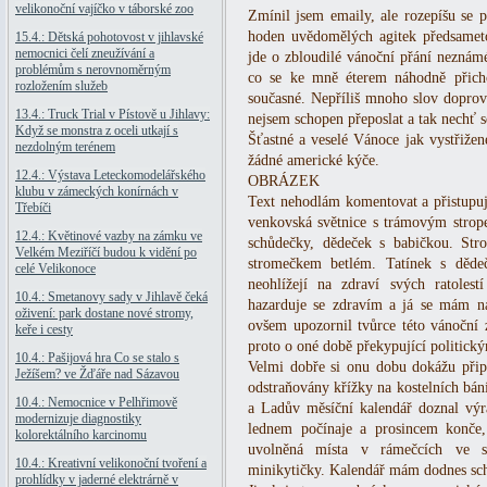
velikonoční vajíčko v táborské zoo
Zmínil jsem emaily, ale rozepíšu se 
hoden uvědomělých agitek předsamet
15.4.: Dětská pohotovost v jihlavské
nemocnici čelí zneužívání a
jde o zbloudilé vánoční přání neznám
problémům s nerovnoměrným
co se ke mně éterem náhodně přich
rozložením služeb
současné. Nepříliš mnoho slov doprová
13.4.: Truck Trial v Pístově u Jihlavy:
nejsem schopen přeposlat a tak nechť s
Když se monstra z oceli utkají s
Šťastné a veselé Vánoce jak vystřiže
nezdolným terénem
žádné americké kýče.
12.4.: Výstava Leteckomodelářského
OBRÁZEK
klubu v zámeckých konírnách v
Text nehodlám komentovat a přistupuj
Třebíči
venkovská světnice s trámovým strope
12.4.: Květinové vazby na zámku ve
schůdečky, dědeček s babičkou. Str
Velkém Meziříčí budou k vidění po
stromečkem betlém. Tatínek s děd
celé Velikonoce
neohlížejí na zdraví svých ratolest
10.4.: Smetanovy sady v Jihlavě čeká
hazarduje se zdravím a já se mám na
oživení: park dostane nové stromy,
ovšem upozornil tvůrce této vánoční z
keře i cesty
proto o oné době překypující politický
10.4.: Pašijová hra Co se stalo s
Velmi dobře si onu dobu dokážu při
Ježíšem? ve Žďáře nad Sázavou
odstraňovány křížky na kostelních bán
10.4.: Nemocnice v Pelhřimově
a Ladův měsíční kalendář doznal výr
modernizuje diagnostiky
lednem počínaje a prosincem konče, 
kolorektálního karcinomu
uvolněná místa v rámečcích ve s
10.4.: Kreativní velikonoční tvoření a
minikytičky. Kalendář mám dodnes sc
prohlídky v jaderné elektrárně v