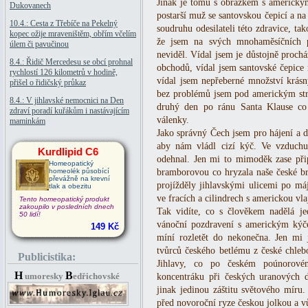
Jinak je tomu s obrázkem s americkým
Dukovanech
postarší muž se santovskou čepicí a n
10.4.: Cesta z Třebíče na Pekelný
soudruhu odesilateli této zdravice, t
kopec ožije mraveništěm, obřím včelím
že jsem na svých mnohaměsíčních 
úlem či pavučinou
neviděl. Vídal jsem je důstojně proch
8.4.: Řidič Mercedesu se obcí prohnal
obchodů, vídal jsem santovské čepice
rychlostí 126 kilometrů v hodině,
vídal jsem nepřeberné množství krás
přišel o řidičský průkaz
bez problémů jsem pod americkým stro
8.4.: V jihlavské nemocnici na Den
druhý den po ránu Santa Klause co 
zdraví poradí kuřákům i nastávajícím
válenky.
maminkám
Jako správný Čech jsem pro hájení a d
aby nám vládl cizí kýč. Ve vzduchu 
Kurdlipid C6
odehnal. Jen mi to mimoděk zase př
Homeopatický
homeolék působící
bramborovou co hryzala naše české b
převážně na krevní
projížděly jihlavskými ulicemi po má
tlak a obezitu
ve fracích a cilindrech s americkou vla
Tento homeopatický produkt
zakoupilo v posledních dnech
Tak vidíte, co s člověkem nadělá je
50 lidí!
vánoční pozdravení s americkým kýč
149 Kč
míní rozletět do nekonečna. Jen mi 
tvůrců českého betlému z české chlebo
Publicistika:
Jihlavy, co po českém poúnorové
H
B
umoresky
edřichovské
koncentráku při českých uranových 
jinak jedinou záštitu světového míru.
před novoroční ryze českou jolkou a vů