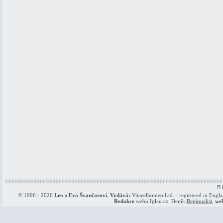
R 
© 1996 - 2026
Leo
a
Eva Švančarovi
,
Vydává:
Vitaeelhomeo Ltd. - registered in Engl
Redakce
webu Iglau.cz: Deník
Regionalist
,
we