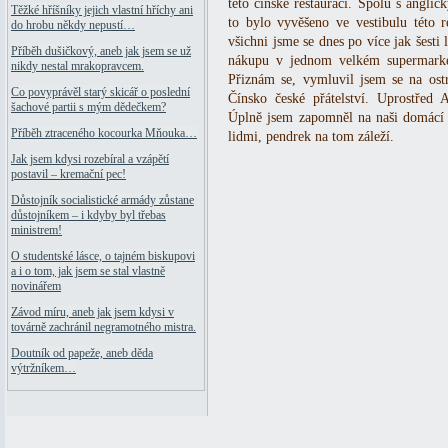
této čínské restauraci. Spolu s anglic
Těžké hříšníky jejich vlastní hříchy ani
to bylo vyvěšeno ve vestibulu této 
do hrobu někdy nepustí…
všichni jsme se dnes po více jak šesti
Příběh dušičkový, aneb jak jsem se už
nákupu v jednom velkém supermarket
nikdy nestal mrakopravcem.
Přiznám se, vymluvil jsem se na ostr
Co povyprávěl starý skicář o poslední
Čínsko české přátelství. Uprostřed 
šachové partii s mým dědečkem?
Úplně jsem zapomněl na naši domácí le
Příběh ztraceného kocourka Mňouka…
lidmi, pendrek na tom záleží.
Jak jsem kdysi rozebíral a vzápětí
postavil – kremační pec!
Důstojník socialistické armády zůstane
důstojníkem – i kdyby byl třebas
ministrem!
O studentské lásce, o tajném biskupovi
a i o tom, jak jsem se stal vlastně
novinářem
Závod míru, aneb jak jsem kdysi v
továrně zachránil negramotného mistra.
Doutník od papeže, aneb děda
výtržníkem…