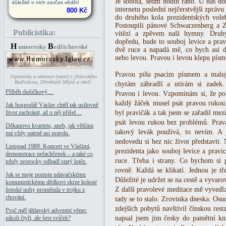
Je sobota, sedm hodin ráno. U nás d
důležité o nich zavčas vědět!
internetu poslední nejčerstvější zpráv
800 Kč
do druhého kola prezidentských voleb
Postoupili pánové Schwarzenberg a Z
Publicistika:
vítězí a zpěvem naší hymny. Druhý
dopředu, bude to souboj levice a pra
H
B
umoresky
edřichovské
dvě ruce a napadá mě, co bych asi d
nebo levou. Pravou i levou klepu písm
Pravou píšu psacím písmem a malu
Vzpomínky a sekvence (nejen) z jihlavského
Bedřichova, Dřevěných Mlýnů a okolí:
chytám zábradlí a utírám si zadek
Příběh dušičkový…
Pravou i levou. Vzpomínám si, že po 
každý žáček musel psát pravou rukou.
Jak hospodář Václav chtěl tak usilovně
byl pravičák a tak jsem se zařadil mez
život zachránit, až o něj přišel…
psát levou rukou bez problémů. Pravá
Děkanovo kvarteto, aneb, jak většina
takový levák používá, to nevím. A
má vždy patrně asi pravdu.
nedovedu si bez nic život představit.
Listopad 1989: Koncert ve Vlašimi,
prezidenta jako souboj levice a pravi
demonstrace nefachčenek – a také co
ruce. Třeba i strany. Co bychom si 
tehdy prorocky odhadl starý kněz.
rovně. Každá se klikatí. Jednou je t
Jak se moje pomsta udavačskému
Důležité je udržet se na cestě a vyvar
komunistickému dědkovi skrze krásné
Z další pravolevé meditace mě vyvedl
ženské nohy proměnila v trojku z
chování.
tady se to stalo. Zrovinka dneska. Os
zdejších pobytů navštívil čínskou res
Proč měl jihlavský adventní věnec
napsal jsem jim česky do pamětní kn
nikoli čtyři, ale šest svíček?