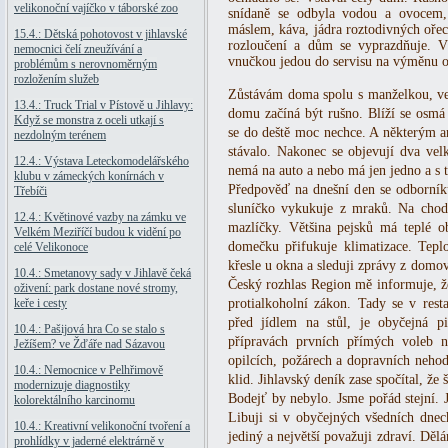
velikonoční vajíčko v táborské zoo
snídaně se odbyla vodou a ovocem, 
máslem, káva, jádra roztodivných oř
15.4.: Dětská pohotovost v jihlavské
rozloučení a dům se vyprazdňuje. V
nemocnici čelí zneužívání a
vnučkou jedou do servisu na výměnu o
problémům s nerovnoměrným
rozložením služeb
Zůstávám doma spolu s manželkou, v
13.4.: Truck Trial v Pístově u Jihlavy:
domu začíná být rušno. Blíží se osmá 
Když se monstra z oceli utkají s
se do deště moc nechce. A některým an
nezdolným terénem
stávalo. Nakonec se objevují dva velk
12.4.: Výstava Leteckomodelářského
nemá na auto a nebo má jen jedno a s t
klubu v zámeckých konírnách v
Předpověď na dnešní den se odborník
Třebíči
sluníčko vykukuje z mraků. Na chodn
12.4.: Květinové vazby na zámku ve
mazlíčky. Většina pejsků má teplé
Velkém Meziříčí budou k vidění po
domečku přifukuje klimatizace. Tepl
celé Velikonoce
křesle u okna a sleduji zprávy z domo
10.4.: Smetanovy sady v Jihlavě čeká
Český rozhlas Region mě informuje, ž
oživení: park dostane nové stromy,
keře i cesty
protialkoholní zákon. Tady se v rest
před jídlem na stůl, je obyčejná pi
10.4.: Pašijová hra Co se stalo s
přípravách prvních přímých voleb n
Ježíšem? ve Žďáře nad Sázavou
opilcích, požárech a dopravních neho
10.4.: Nemocnice v Pelhřimově
klid. Jihlavský deník zase spočítal, že
modernizuje diagnostiky
Bodejť by nebylo. Jsme pořád stejní. 
kolorektálního karcinomu
Libuji si v obyčejných všedních dne
10.4.: Kreativní velikonoční tvoření a
jediný a největší považuji zdraví. Děl
prohlídky v jaderné elektrárně v