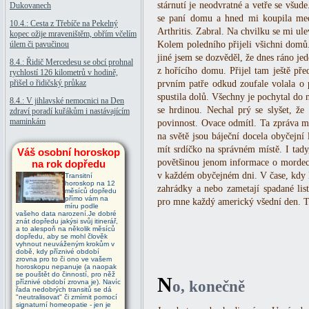
stárnutí je neodvratné a vetře se všud
Dukovanech
se paní domu a hned mi koupila med
10.4.: Cesta z Třebíče na Pekelný
Arthritis. Zabral. Na chvilku se mi ulev
kopec ožije mraveništěm, obřím včelím
úlem či pavučinou
Kolem poledního přijeli všichni domů
jiné jsem se dozvěděl, že dnes ráno jed
8.4.: Řidič Mercedesu se obcí prohnal
z hořícího domu. Přijel tam ještě pře
rychlostí 126 kilometrů v hodině,
přišel o řidičský průkaz
prvním patře odkud zoufale volala o p
spustila dolů. Všechny je pochytal do n
8.4.: V jihlavské nemocnici na Den
se hrdinou. Nechal prý se slyšet, že 
zdraví poradí kuřákům i nastávajícím
maminkám
povinnost. Ovace odmítl. Ta zpráva mě
na světě jsou báječní docela obyčejní 
mít srdíčko na správném místě. I tad
Váš osobní horoskop
povětšinou jenom informace o mordech
na rok dopředu
v každém obyčejném dni. V čase, kdy l
Transitní
horoskop na 12
zahrádky a nebo zametají spadané lis
měsíců dopředu
přímo vám na
pro mne každý americký všední den. T
míru podle
vašeho data narození.Je dobré
znát dopředu jakýsi svůj itinerář,
a to alespoň na několik měsíců
dopředu, aby se mohl člověk
vyhnout neuváženým krokům v
době, kdy příznivé období
zrovna pro to či ono ve vašem
horoskopu nepanuje (a naopak
se pouštět do činností, pro něž
N
příznivé období zrovna je). Navíc
o, konečně
řada nedobrých transitů se dá
"neutralisovat" či zmírnit pomocí
signaturní homeopatie - jen je