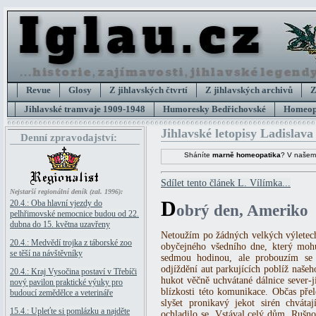
Revue
Glosy
Z jihlavských čtvrtí
Z jihlavských archivů
Z
Jihlavské tramvaje 1909-1948
Humoresky Bedřichovské
Homeopa
Jihlavské letopisy Ladislava
Denní zpravodajství:
Sháníte
marně homeopatika
? V našem
Sdílet tento článek L. Vílímka...
Nejstarší regionální deník (zal. 1996):
D
20.4.: Oba hlavní vjezdy do
obrý den, Ameriko
pelhřimovské nemocnice budou od 22.
dubna do 15. května uzavřeny
Netoužím po žádných velkých výletec
20.4.: Medvědí trojka z táborské zoo
obyčejného všedního dne, který moh
se těší na návštěvníky
sedmou hodinou, ale probouzím se 
odjíždění aut parkujících poblíž naš
20.4.: Kraj Vysočina postaví v Třebíči
hukot věčně uchvátané dálnice sever-j
nový pavilon praktické výuky pro
blízkosti této komunikace. Občas pře
budoucí zemědělce a veterináře
slyšet pronikavý jekot sirén chváta
15.4.: Upleťte si pomlázku a najděte
ochladilo se. Vstával celý dům. Rušn