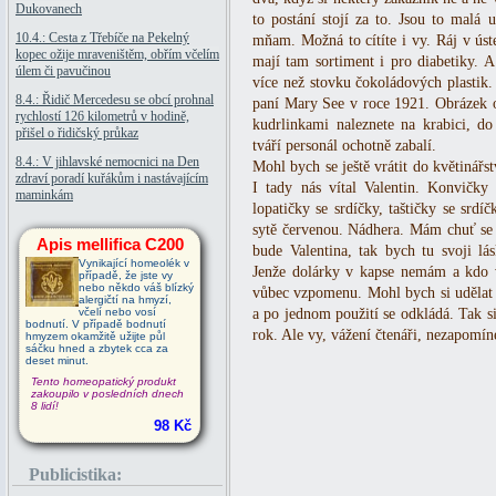
Dukovanech
to postání stojí za to. Jsou to malá
10.4.: Cesta z Třebíče na Pekelný
mňam. Možná to cítíte i vy. Ráj v úst
kopec ožije mraveništěm, obřím včelím
mají tam sortiment i pro diabetiky. A
úlem či pavučinou
více než stovku čokoládových plastik
8.4.: Řidič Mercedesu se obcí prohnal
paní Mary See v roce 1921. Obrázek o
rychlostí 126 kilometrů v hodině,
kudrlinkami naleznete na krabici, 
přišel o řidičský průkaz
tváří personál ochotně zabalí.
8.4.: V jihlavské nemocnici na Den
Mohl bych se ještě vrátit do květinářst
zdraví poradí kuřákům i nastávajícím
I tady nás vítal Valentin. Konvičky 
maminkám
lopatičky se srdíčky, taštičky se srd
sytě červenou. Nádhera. Mám chuť se t
Apis mellifica C200
bude Valentina, tak bych tu svoji l
Vynikající homeolék v
Jenže dolárky v kapse nemám a kdo ví,
případě, že jste vy
nebo někdo váš blízký
vůbec vzpomenu. Mohl bych si udělat u
alergičtí na hmyzí,
včelí nebo vosí
a po jednom použití se odkládá. Tak s
bodnutí. V případě bodnutí
rok. Ale vy, vážení čtenáři, nezapomín
hmyzem okamžitě užijte půl
sáčku hned a zbytek cca za
deset minut.
Tento homeopatický produkt
zakoupilo v posledních dnech
8 lidí!
98 Kč
Publicistika: