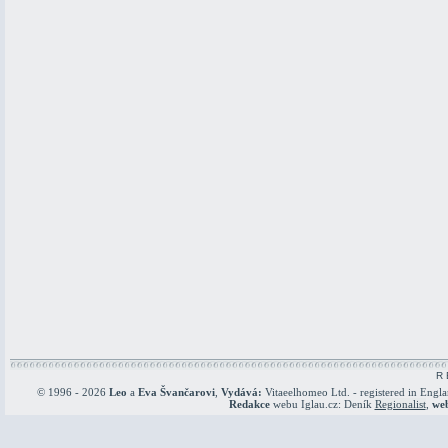
R 
© 1996 - 2026
Leo
a
Eva Švančarovi
,
Vydává:
Vitaeelhomeo Ltd. - registered in Engl
Redakce
webu Iglau.cz: Deník
Regionalist
,
we