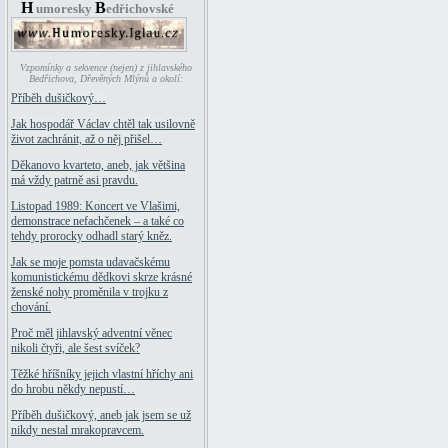
H
B
umoresky
edřichovské
Vzpomínky a sekvence (nejen) z jihlavského
Bedřichova, Dřevěných Mlýnů a okolí:
Příběh dušičkový…
Jak hospodář Václav chtěl tak usilovně
život zachránit, až o něj přišel…
Děkanovo kvarteto, aneb, jak většina
má vždy patrně asi pravdu.
Listopad 1989: Koncert ve Vlašimi,
demonstrace nefachčenek – a také co
tehdy prorocky odhadl starý kněz.
Jak se moje pomsta udavačskému
komunistickému dědkovi skrze krásné
ženské nohy proměnila v trojku z
chování.
Proč měl jihlavský adventní věnec
nikoli čtyři, ale šest svíček?
Těžké hříšníky jejich vlastní hříchy ani
do hrobu někdy nepustí…
Příběh dušičkový, aneb jak jsem se už
nikdy nestal mrakopravcem.