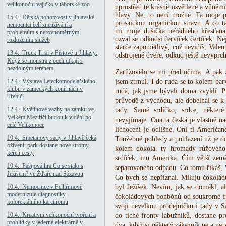
velikonoční vajíčko v táborské zoo
uprostřed té krásně osvětlené a vůněm
hlavy. Ne, to není možné. Ta moje pa
15.4.: Dětská pohotovost v jihlavské
prosaickou organickou stravu. A co ta
nemocnici čelí zneužívání a
mi moje dušička neřádného křesťana
problémům s nerovnoměrným
ozval se odkudsi červíček čertíček. Ne
rozložením služeb
starče zapomětlivý, což nevidíš, Valen
13.4.: Truck Trial v Pístově u Jihlavy:
odstrojené dveře, odkud ještě nevyprch
Když se monstra z oceli utkají s
nezdolným terénem
Zarůžovělo se mi před očima. A pak 
12.4.: Výstava Leteckomodelářského
jsem ztrnul. I do ruda se to kolem barv
klubu v zámeckých konírnách v
rudá, jak jsme bývali doma zvyklí. P
Třebíči
průvodě z východu, ale dobelhal se k
12.4.: Květinové vazby na zámku ve
tady. Samé srdíčko, srdce, někter
Velkém Meziříčí budou k vidění po
nevyjímaje. Ona ta česká je vlastně na
celé Velikonoce
lichocení je odlišné. Oni ti Američan
10.4.: Smetanovy sady v Jihlavě čeká
Toužebné pohledy a pohlazení už je do
oživení: park dostane nové stromy,
kolem dokola, ty hromady růžového
keře i cesty
srdíček, inu Amerika. Čím větší zem
10.4.: Pašijová hra Co se stalo s
separovaného odpadu. Co tomu říkáš, Va
Ježíšem? ve Žďáře nad Sázavou
Co bych se nepřiznal. Miluju čokolád
10.4.: Nemocnice v Pelhřimově
byl Ježíšek. Nevím, jak se domákl, a
modernizuje diagnostiky
čokoládových bonbónů od soukromé fi
kolorektálního karcinomu
svoji nevelkou prodejničku i tady v S
10.4.: Kreativní velikonoční tvoření a
do tiché fronty labužníků, dostane p
prohlídky v jaderné elektrárně v
dva, když si některý zákazník ne a ne v