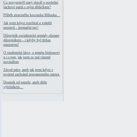
Co povyprávěl starý skicář o poslední
šachové partii s mým dědečkem?
Příběh ztraceného kocourka Mňouka…
Jak jsem kdysi rozebíral a vzápětí
postavil – kremační pec!
Důstojník socialistické armády zůstane
důstojníkem – i kdyby byl třebas
ministrem!
O studentské lásce, o tajném biskupovi
a i o tom, jak jsem se stal vlastně
novinářem
Závod míru, aneb jak jsem kdysi v
továrně zachránil negramotného mistra.
Doutník od papeže, aneb děda
výtržníkem…