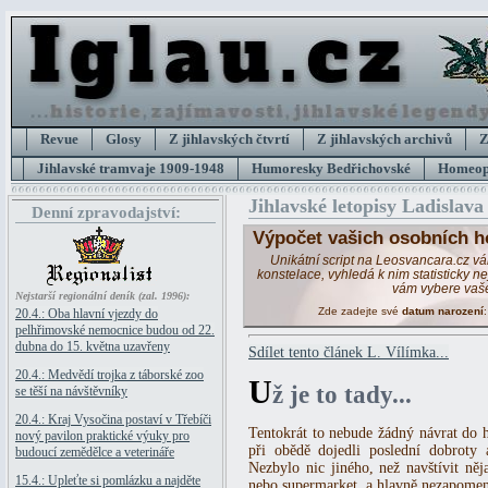
Revue
Glosy
Z jihlavských čtvrtí
Z jihlavských archivů
Z
Jihlavské tramvaje 1909-1948
Humoresky Bedřichovské
Homeopa
Jihlavské letopisy Ladislava
Denní zpravodajství:
Výpočet vašich osobních h
Unikátní script na Leosvancara.cz v
konstelace, vyhledá k nim statisticky 
vám vybere vaš
Nejstarší regionální deník (zal. 1996):
Zde zadejte své
datum narození
20.4.: Oba hlavní vjezdy do
pelhřimovské nemocnice budou od 22.
dubna do 15. května uzavřeny
Sdílet tento článek L. Vílímka...
20.4.: Medvědí trojka z táborské zoo
U
ž je to tady...
se těší na návštěvníky
20.4.: Kraj Vysočina postaví v Třebíči
Tentokrát to nebude žádný návrat do hi
nový pavilon praktické výuky pro
při obědě dojedli poslední dobroty 
budoucí zemědělce a veterináře
Nezbylo nic jiného, než navštívit ně
15.4.: Upleťte si pomlázku a najděte
nebo supermarket, a hlavně nezapomeno