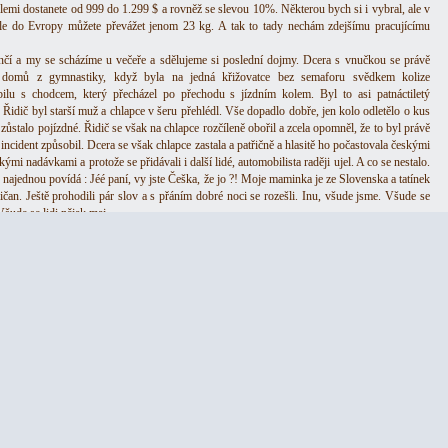
idlemi dostanete od 999 do 1.299 $ a rovněž se slevou 10%. Některou bych si i vybral, ale v
le do Evropy můžete převážet jenom 23 kg. A tak to tady nechám zdejšímu pracujícímu
čí a my se scházíme u večeře a sdělujeme si poslední dojmy. Dcera s vnučkou se právě
a domů z gymnastiky, když byla na jedná křižovatce bez semaforu svědkem kolize
ilu s chodcem, který přecházel po přechodu s jízdním kolem. Byl to asi patnáctiletý
 Řidič byl starší muž a chlapce v šeru přehlédl. Vše dopadlo dobře, jen kolo odletělo o kus
 zůstalo pojízdné. Řidič se však na chlapce rozčíleně obořil a zcela opomněl, že to byl právě
incident způsobil. Dcera se však chlapce zastala a patřičně a hlasitě ho počastovala českými
kými nadávkami a protože se přidávali i další lidé, automobilista raději ujel. A co se nestalo.
 najednou povídá : Jéé paní, vy jste Češka, že jo ?! Moje maminka je ze Slovenska a tatínek
ičan. Ještě prohodili pár slov a s přáním dobré noci se rozešli. Inu, všude jsme. Všude se
šude se lidi nějak maj.
Ladislav VILÍMEK