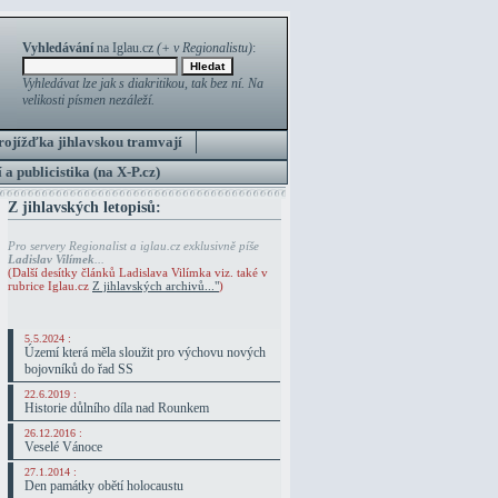
Vyhledávání
na Iglau.cz
(+ v Regionalistu)
:
Vyhledávat lze jak s diakritikou, tak bez ní. Na
velikosti písmen nezáleží.
rojížďka jihlavskou tramvají
 a publicistika (na X-P.cz)
Z jihlavských letopisů:
Pro servery Regionalist a iglau.cz exklusivně píše
Ladislav Vilímek
...
(Další desítky článků Ladislava Vilímka viz. také v
rubrice Iglau.cz
Z jihlavských archivů..."
)
5.5.2024 :
Území která měla sloužit pro výchovu nových
bojovníků do řad SS
22.6.2019 :
Historie důlního díla nad Rounkem
26.12.2016 :
Veselé Vánoce
27.1.2014 :
Den památky obětí holocaustu