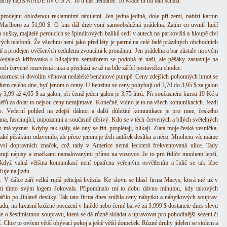
atrný nápis MADE IN U.S.A. To u nás nemáme. To Made in mi tam schází.
prodejnu obloženou reklamními tabulemi. Jen jedna jediná, dole při zemi, nabízí karton
 Marlboro za 51,90 $. O kus dál drze voní samoobslužná prádelna. Zatím co uvnitř hučí
 sušky, majitelé peroucích se špindírových balíků sedí v autech na parkovišti a hloupě civí
rých telefonů. Že všechno není jako před léty je patrné na celé řadě prázdných obchodních
tí a prodejen ověšených cedulemi zvoucími k pronájmu. Jen prádelna a bar zůstaly na svém
Nedaleká křižovatka s blikajícím semaforem se podobá té naší, ale pěšáky zastavuje na
ch červeně rozevřená ruka a přechází se až na bíle zářící postavičku chodce.
ozornost si dovolím věnovat nedaleké benzinové pumpě. Ceny zdejších pohonných hmot se
hem celého dne, byť jenom o centy. U benzinu se ceny pohybují od 3,70 do 3,95 $ za galon
ty 3,99 až 4,05 $ za galon, při čemž jeden galon je 3,75 litrů. Při současném kursu 19 Kč a
léřů za dolar to nejsou ceny nezajímavé. Konečně, vidno je to na všech komunikacích. Jezdí
. Večerní pohled na zdejší dálnici a další důležité komunikace je pro mne, českého
na, fascinující, impozantní a současně děsivý. Kdo se v těch červených a bílých světelných
h má vyznat. Kdyby tak stály, ale ony se řítí, proplétají, blikají. Zlatá moje česká vesnička,
také pěšákům odzvonilo, ale přece jenom je těch autíček desítka a něco. Mnohem víc máme
vsi dopravních značek, což tady v Americe nemá leckterá frekventovaná ulice. Tady
azují nápisy a značkami namalovanými přímo na vozovce. Je to pro řidiče mnohem lepší,
 když valná většina komunikací není opatřena veřejným osvětlením a řidič se tak lépe
uje na jízdu.
. V dálce září velká rudá pěticípá hvězda. Ke slovu se hlásí firma Macys, která mě už v
ti tímto svým logem šokovala. Připomínalo mi to dobu dávno minulou, kdy takových
ářilo po Jihlavě desítky. Tak tato firma dnes snížila ceny nábytku a nábytkových souprav.
adu, na luxusní kožené posezení v hnědé nebo černé barvě za 3.999 $ dostanete dnes slevu
e o šestimístnou soupravu, která se dá různě skládat a upravovat pro pohodlnější sezení či
í. Chce to ovšem větší obývací pokoj a ještě větší domeček. Různé druhy jídelen se stolem a