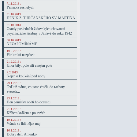
7.11.2013 :
Památka zesnulých
31.10.2013 :
DENÍK Z TURČANSKÉHO SV. MARTINA
31.10.2013 :
Osudy posledních židovských chovanců
psychiatrické léčebny v Jihlavě do roku 1942
30.10.2013 :
NEZAPOMÍNÁME
19.5.2013 :
Pár kroků nazpátek
21.2.2013 :
Únor bílý, pole sílí a nejen pole
4.2.2013 :
Nejen o koukání pod nohy
29.1.2013 :
Teď už máme, co jsme chtěli, do rachoty
zvesela...
23.1.2013 :
Den památky obětí holocaustu
21.1.2013 :
Křížem krážem a po svých
19.1.2013 :
Všude se lidi nějak maj
16.1.2013 :
Dobrý den, Ameriko