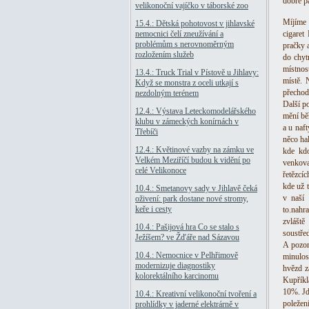
dobře p
velikonoční vajíčko v táborské zoo
Míjíme 
15.4.: Dětská pohotovost v jihlavské
nemocnici čelí zneužívání a
cigaret
problémům s nerovnoměrným
pračky a
rozložením služeb
do chyt
místnos
13.4.: Truck Trial v Pístově u Jihlavy:
místě. 
Když se monstra z oceli utkají s
přechode
nezdolným terénem
Další p
12.4.: Výstava Leteckomodelářského
mění bě
klubu v zámeckých konírnách v
a u naf
Třebíči
něco ha
12.4.: Květinové vazby na zámku ve
kde kdo
Velkém Meziříčí budou k vidění po
venkova
celé Velikonoce
řetězcíc
kde už 
10.4.: Smetanovy sady v Jihlavě čeká
v naší 
oživení: park dostane nové stromy,
keře i cesty
to.nahr
zvláště
10.4.: Pašijová hra Co se stalo s
soustřeď
Ježíšem? ve Žďáře nad Sázavou
A pozor
10.4.: Nemocnice v Pelhřimově
minulos
modernizuje diagnostiky
hvězd z
kolorektálního karcinomu
Kupříkl
10%. Jd
10.4.: Kreativní velikonoční tvoření a
poležen
prohlídky v jaderné elektrárně v