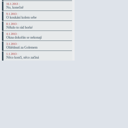
16.1.2013 :
No, konečně
9.1.2013 :
O koukání kolem sebe
8.1.2013 :
Někdo to rád horké
4.1.2013 :
Okna dokořán se nekonají
3.1.2013 :
Ohlédnutí za Golemem
1.1.2013 :
Něco končí, něco začíná
30.12.2012 :
Návraty
26.12.2012 :
Štědrý den
24.12.2012 :
Půjdem spolu do Betléma...
23.12.2012 :
Vánoce, Vánoce přicházejí...
22.12.2012 :
Docela obyčejný americký den...
18.12.2012 :
Za kalifornskou zimou
10.7.2012 :
I domy umírají vstoje...