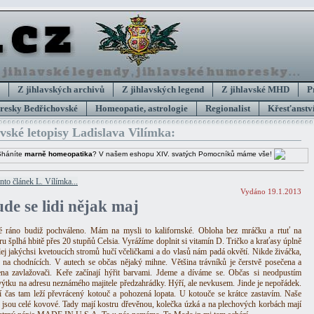
Z jihlavských archivů
Z jihlavských legend
Z jihlavské MHD
P
esky Bedřichovské
Homeopatie, astrologie
Regionalist
Křesťanství
avské letopisy Ladislava Vilímka:
Sháníte
marně homeopatika
? V našem eshopu XIV. svatých Pomocníků máme vše!
ento článek L. Vílímka...
Vydáno 19.1.2013
ude se lidi nějak maj
 ráno budiž pochváleno. Mám na mysli to kalifornské. Obloha bez mráčku a rtuť na
ru šplhá hbitě přes 20 stupňů Celsia. Vyrážíme doplnit si vitamín D. Tričko a kraťasy úplně
Alej jakýchsi kvetoucích stromů hučí včeličkami a do vlasů nám padá okvětí. Nikde živáčka,
na chodnících. V autech se občas nějaký mihne. Většina trávníků je čerstvě posečena a
na zavlažovači. Keře začínají hýřit barvami. Jdeme a díváme se. Občas si neodpustím
výtku na adresu neznámého majitele předzahrádky. Hýří, ale nevkusem. Jinde je nepořádek.
í čas tam leží převrácený kotouč a pohozená lopata. U kotouče se krátce zastavím. Naše
 jsou celé kovové. Tady mají kostru dřevěnou, kolečka úzká a na plechových korbách mají