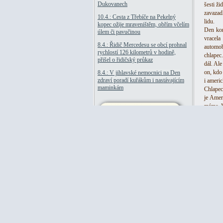
Dukovanech
šesti ž
zavazad
10.4.: Cesta z Třebíče na Pekelný
lidu.
kopec ožije mraveništěm, obřím včelím
Den kon
úlem či pavučinou
vracel
8.4.: Řidič Mercedesu se obcí prohnal
automob
rychlostí 126 kilometrů v hodině,
chlapec.
přišel o řidičský průkaz
dál. Ale
on, kdo 
8.4.: V jihlavské nemocnici na Den
zdraví poradí kuřákům i nastávajícím
i americ
maminkám
Chlapec
je Amer
máme. V
Hekla lava C30
Hekla lava je výborným lékem
první pomoci pro stomatologii - s
účinkem na zuby, čelisti a tváře.
V tomto ředění C30 účinkuje
skvěle na zuby, zubní problémy,
záněty a bolesti. V případě
úporných bolestí či zánětů je
dobré Hekla lava doplnit
současně naší speciální směsí
na bolesti zubů!)
Tento homeopatický produkt
zakoupilo v posledních dnech
45 lidí!
169 Kč
Publicistika: