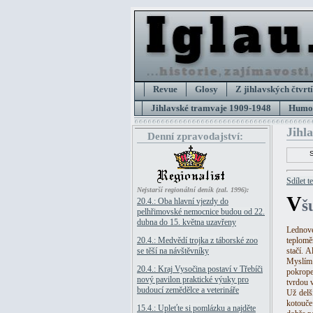
Revue
Glosy
Z jihlavských čtvrtí
Jihlavské tramvaje 1909-1948
Humor
Jihl
Denní zpravodajství:
Sdílet t
Nejstarší regionální deník (zal. 1996):
V
20.4.: Oba hlavní vjezdy do
š
pelhřimovské nemocnice budou od 22.
dubna do 15. května uzavřeny
Lednové
20.4.: Medvědí trojka z táborské zoo
teplomě
se těší na návštěvníky
stačí. 
Myslím 
20.4.: Kraj Vysočina postaví v Třebíči
pokrope
nový pavilon praktické výuky pro
tvrdou 
budoucí zemědělce a veterináře
Už delš
kotouče
15.4.: Upleťte si pomlázku a najděte