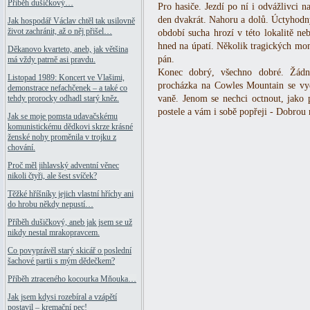
Příběh dušičkový…
Pro hasiče. Jezdí po ní i odvážlivci n
den dvakrát. Nahoru a dolů. Úctyhodn
Jak hospodář Václav chtěl tak usilovně
život zachránit, až o něj přišel…
období sucha hrozí v této lokalitě n
hned na úpatí. Několik tragických mom
Děkanovo kvarteto, aneb, jak většina
pán.
má vždy patrně asi pravdu.
Konec dobrý, všechno dobré. Žádn
Listopad 1989: Koncert ve Vlašimi,
procházka na Cowles Mountain se vyd
demonstrace nefachčenek – a také co
vaně. Jenom se nechci octnout, jako p
tehdy prorocky odhadl starý kněz.
postele a vám i sobě popřeji - Dobrou 
Jak se moje pomsta udavačskému
komunistickému dědkovi skrze krásné
ženské nohy proměnila v trojku z
chování.
Proč měl jihlavský adventní věnec
nikoli čtyři, ale šest svíček?
Těžké hříšníky jejich vlastní hříchy ani
do hrobu někdy nepustí…
Příběh dušičkový, aneb jak jsem se už
nikdy nestal mrakopravcem.
Co povyprávěl starý skicář o poslední
šachové partii s mým dědečkem?
Příběh ztraceného kocourka Mňouka…
Jak jsem kdysi rozebíral a vzápětí
postavil – kremační pec!