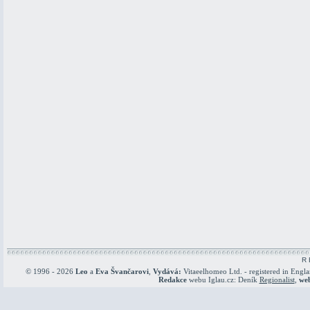
R 
© 1996 - 2026
Leo
a
Eva Švančarovi
,
Vydává:
Vitaeelhomeo Ltd. - registered in Engl
Redakce
webu Iglau.cz: Deník
Regionalist
,
we