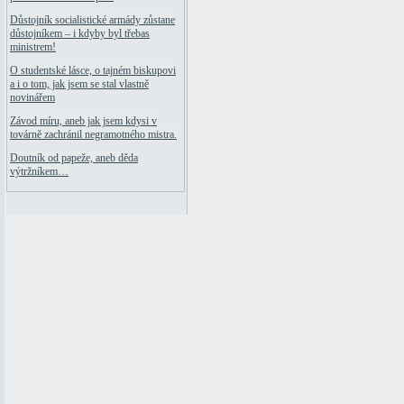
Důstojník socialistické armády zůstane
důstojníkem – i kdyby byl třebas
ministrem!
O studentské lásce, o tajném biskupovi
a i o tom, jak jsem se stal vlastně
novinářem
Závod míru, aneb jak jsem kdysi v
továrně zachránil negramotného mistra.
Doutník od papeže, aneb děda
výtržníkem…