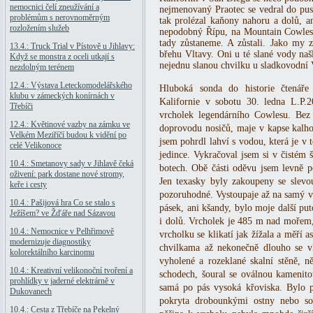
nemocnici čelí zneužívání a
nejmenovaný Praotec se vedral do pust
problémům s nerovnoměrným
tak prolézal kaňony nahoru a dolů, a
rozložením služeb
nepodobný Řípu, na Mountain Cowles, 
tady zůstaneme. A zůstali. Jako my z
13.4.: Truck Trial v Pístově u Jihlavy:
břehu Vltavy. Oni u té slané vody našl
Když se monstra z oceli utkají s
nejednu slanou chvilku u sladkovodní 
nezdolným terénem
12.4.: Výstava Leteckomodelářského
Hluboká sonda do historie čtenář
klubu v zámeckých konírnách v
Kalifornie v sobotu 30. ledna L.P.
Třebíči
vrcholek legendárního Cowlesu. Bez 
12.4.: Květinové vazby na zámku ve
doprovodu nosičů, maje v kapse kalho
Velkém Meziříčí budou k vidění po
jsem pohrdl lahví s vodou, která je v 
celé Velikonoce
jedince. Vykračoval jsem si v čistém 
10.4.: Smetanovy sady v Jihlavě čeká
botech. Obě části oděvu jsem levně p
oživení: park dostane nové stromy,
Jen texasky byly zakoupeny se slev
keře i cesty
pozoruhodné. Vystoupaje až na samý vr
10.4.: Pašijová hra Co se stalo s
pásek, ani kšandy, bylo moje další put
Ježíšem? ve Žďáře nad Sázavou
i dolů. Vrcholek je 485 m nad mořem, 
10.4.: Nemocnice v Pelhřimově
vrcholku se klikatí jak žížala a měří a
modernizuje diagnostiky
chvilkama až nekonečně dlouho se vl
kolorektálního karcinomu
vyholené a rozeklané skalní stěně, 
10.4.: Kreativní velikonoční tvoření a
schodech, šoural se oválnou kamenito
prohlídky v jaderné elektrárně v
samá po pás vysoká křoviska. Bylo po
Dukovanech
pokryta drobounkými ostny nebo sot
10.4.: Cesta z Třebíče na Pekelný