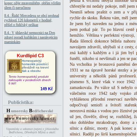
pěšina k vrcholu nebyla mnohde širš
kopec ožije mraveništěm, obřím včelím
chřestýše mi nedaly pokoje, měl jsem n
úlem či pavučinou
Nesmíš sebou praštit o zem a v příp
8.4.: Řidič Mercedesu se obcí prohnal
rychle do skoku. Řeknu vám, měl jse
rychlostí 126 kilometrů v hodině,
že jsem byl naveden na jednu z méně
přišel o řidičský průkaz
jsem potkal pár. To po hlavní cestě 
8.4.: V jihlavské nemocnici na Den
hemžilo. Většina v perfektní výstroji,
zdraví poradí kuřákům i nastávajícím
Řada šílenců dokonce běžela nahoru 
maminkám
navzájem zdravili, uhýbali si z cesty, 
zná každý s každým a i já jim byl 
Kurdlipid C3
funěli, nikoho si nevšímali a jen se pa
Homeopatický
Na vrcholku je bronzová pamětní des
homeolék působící
převážně na krevní
1931 se na úpravě horské stezky a je
tlak a obezitu
university a několik pánů profesorů
Tento homeopatický produkt
zakoupilo v posledních dnech
písmeno S, které však v roce 1942 
6 lidí!
zamaskovala. Po válce už S nebylo o
149 Kč
válečném roce 1942 tady vojsko zř
vyhlášenou přírodní reservací navště
Publicistika:
odpočívají senioři a švitoří staře
H
B
umoresky
edřichovské
nerezová miska s vodou pro žíznivé pe
už jen, člověče, dívej se, rozhlížej,
oko dohlédne mrakodrapy, domy a d
silnic a dálnic, mosty. A pak konec a
Vzpomínky a sekvence (nejen) z jihlavského
Bedřichova, Dřevěných Mlýnů a okolí:
silnici. Raději po širší kamenitopísčit