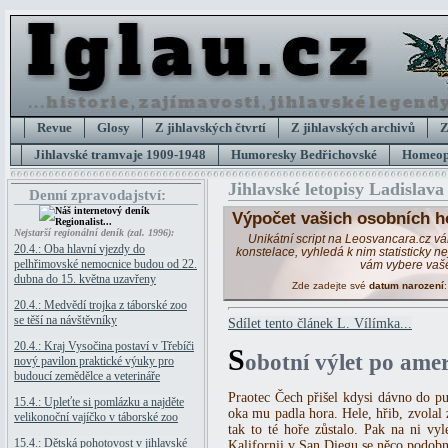
Revue
Glosy
Z jihlavských čtvrtí
Z jihlavských archivů
Z
Jihlavské tramvaje 1909-1948
Humoresky Bedřichovské
Homeopa
Jihlavské letopisy Ladislava
Denní zpravodajství:
Výpočet vašich osobních h
Nejstarší regionální deník (zal. 1996):
Unikátní script na Leosvancara.cz v
20.4.: Oba hlavní vjezdy do
konstelace, vyhledá k nim statisticky 
pelhřimovské nemocnice budou od 22.
vám vybere vaš
dubna do 15. května uzavřeny
Zde zadejte své
datum narození
20.4.: Medvědí trojka z táborské zoo
se těší na návštěvníky
Sdílet tento článek L. Vílímka...
20.4.: Kraj Vysočina postaví v Třebíči
S
obotní výlet po ame
nový pavilon praktické výuky pro
budoucí zemědělce a veterináře
Praotec Čech přišel kdysi dávno do pu
15.4.: Upleťte si pomlázku a najděte
oka mu padla hora. Hele, hřib, zvola
velikonoční vajíčko v táborské zoo
tak to té hoře zůstalo. Pak na ni vyl
15.4.: Dětská pohotovost v jihlavské
Kalifornii v San Diegu se něco podobné