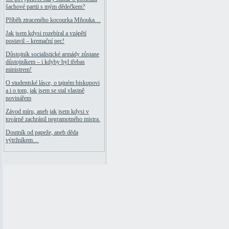
šachové partii s mým dědečkem?
Příběh ztraceného kocourka Mňouka…
Jak jsem kdysi rozebíral a vzápětí
postavil – kremační pec!
Důstojník socialistické armády zůstane
důstojníkem – i kdyby byl třebas
ministrem!
O studentské lásce, o tajném biskupovi
a i o tom, jak jsem se stal vlastně
novinářem
Závod míru, aneb jak jsem kdysi v
továrně zachránil negramotného mistra.
Doutník od papeže, aneb děda
výtržníkem…