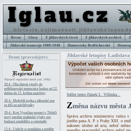
Revue
Glosy
Z jihlavských čtvrtí
Z jihlavských archivů
Z
Jihlavské tramvaje 1909-1948
Humoresky Bedřichovské
Homeopa
Jihlavské letopisy Ladislava
Denní zpravodajství:
Výpočet vašich osobních h
Unikátní script na Leosvancara.cz v
konstelace, vyhledá k nim statisticky 
vám vybere vaš
Nejstarší regionální deník (zal. 1996):
Zde zadejte své
datum narození
20.4.: Oba hlavní vjezdy do
pelhřimovské nemocnice budou od 22.
dubna do 15. května uzavřeny
Sdílet tento článek L. Vílímka...
20.4.: Medvědí trojka z táborské zoo
Z
měna názvu města J
se těší na návštěvníky
20.4.: Kraj Vysočina postaví v Třebíči
Správa archivu ministerstva vnitra v
nový pavilon praktické výuky pro
jistého pana A. P. z Prahy XIII. o změ
budoucí zemědělce a veterináře
nakonec uložen ad acta, neboť měst
15.4.: Upleťte si pomlázku a najděte
posudku pracovníků archivu nebyl pr