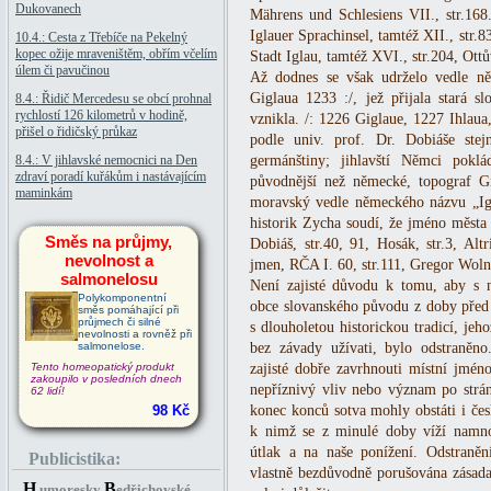
Dukovanech
Mährens und Schlesiens VII., str.168.
Iglauer Sprachinsel, tamtéž XII., str.
10.4.: Cesta z Třebíče na Pekelný
kopec ožije mraveništěm, obřím včelím
Stadt Iglau, tamtéž XVI., str.204, Ottů
úlem či pavučinou
Až dodnes se však udrželo vedle ně
Giglaua 1233 :/, jež přijala stará s
8.4.: Řidič Mercedesu se obcí prohnal
rychlostí 126 kilometrů v hodině,
vznikla. /: 1226 Giglaue, 1227 Ihlaua
přišel o řidičský průkaz
podle univ. prof. Dr. Dobiáše stej
8.4.: V jihlavské nemocnici na Den
germánštiny; jihlavští Němci pokl
zdraví poradí kuřákům i nastávajícím
původnější než německé, topograf 
maminkám
moravský vedle německého názvu „Igl
historik Zycha soudí, že jméno města
Směs na průjmy,
Dobiáš, str.40, 91, Hosák, str.3, Altr
nevolnost a
jmen, RČA I. 60, str.111, Gregor Wolny
salmonelosu
Není zajisté důvodu k tomu, aby s n
Polykomponentní
obce slovanského původu z doby pře
směs pomáhající při
průjmech či silné
s dlouholetou historickou tradicí, je
nevolnosti a rovněž při
salmonelose.
bez závady užívati, bylo odstraněno
Tento homeopatický produkt
zajisté dobře zavrhnouti místní jmén
zakoupilo v posledních dnech
nepříznivý vliv nebo význam po strán
62 lidí!
98 Kč
konec konců sotva mohly obstáti i če
k nimž se z minulé doby víží namn
útlak a na naše ponížení. Odstraně
Publicistika:
vlastně bezdůvodně porušována zásada 
H
B
umoresky
edřichovské