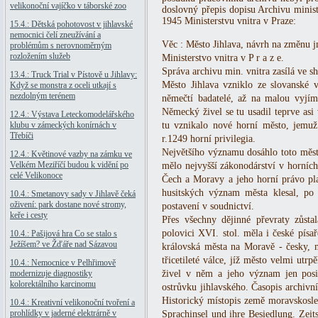
velikonoční vajíčko v táborské zoo
doslovný přepis dopisu Archivu minist
1945 Ministerstvu vnitra v Praze:
15.4.: Dětská pohotovost v jihlavské
nemocnici čelí zneužívání a
Věc : Město Jihlava, návrh na změnu 
problémům s nerovnoměrným
rozložením služeb
Ministerstvo vnitra v P r a z e.
Správa archivu min. vnitra zasílá ve s
13.4.: Truck Trial v Pístově u Jihlavy:
Město Jihlava vzniklo ze slovanské ve
Když se monstra z oceli utkají s
nezdolným terénem
němečtí badatelé, až na malou vyjím
Německý živel se tu usadil teprve asi v
12.4.: Výstava Leteckomodelářského
klubu v zámeckých konírnách v
tu vznikalo nové horní město, jemu
Třebíči
r.1249 horní privilegia.
Největšího významu dosáhlo toto město
12.4.: Květinové vazby na zámku ve
Velkém Meziříčí budou k vidění po
mělo nejvyšší zákonodárství v horních
celé Velikonoce
Čech a Moravy a jeho horní právo pl
husitských význam města klesal, po z
10.4.: Smetanovy sady v Jihlavě čeká
oživení: park dostane nové stromy,
postavení v soudnictví.
keře i cesty
Přes všechny dějinné převraty zůsta
polovici XVI. stol. měla i české písa
10.4.: Pašijová hra Co se stalo s
Ježíšem? ve Žďáře nad Sázavou
královská města na Moravě - česky, m
třicetileté válce, jíž město velmi utr
10.4.: Nemocnice v Pelhřimově
modernizuje diagnostiky
živel v něm a jeho význam jen posil
kolorektálního karcinomu
ostrůvku jihlavského. Časopis archivní
Historický místopis země moravskosle
10.4.: Kreativní velikonoční tvoření a
prohlídky v jaderné elektrárně v
Sprachinsel und ihre Besiedlung. Zeits