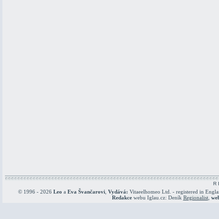
R 
© 1996 - 2026
Leo
a
Eva Švančarovi
,
Vydává:
Vitaeelhomeo Ltd. - registered in Engl
Redakce
webu Iglau.cz: Deník
Regionalist
,
we