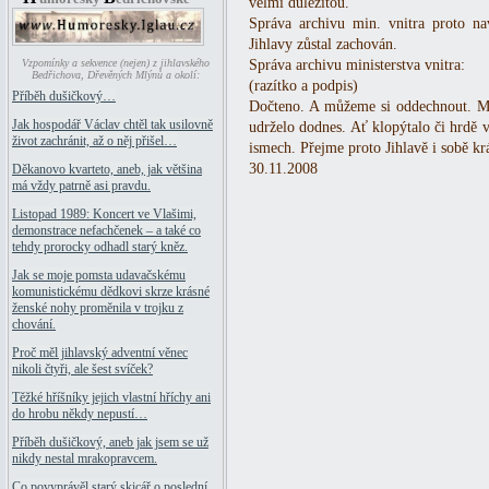
velmi důležitou.
Správa archivu min. vnitra proto na
Jihlavy zůstal zachován.
Správa archivu ministerstva vnitra:
Vzpomínky a sekvence (nejen) z jihlavského
Bedřichova, Dřevěných Mlýnů a okolí:
(razítko a podpis)
Příběh dušičkový…
Dočteno. A můžeme si oddechnout. Měs
Jak hospodář Václav chtěl tak usilovně
udrželo dodnes. Ať klopýtalo či hrdě
život zachránit, až o něj přišel…
ismech. Přejme proto Jihlavě i sobě krá
30.11.2008
Děkanovo kvarteto, aneb, jak většina
má vždy patrně asi pravdu.
Listopad 1989: Koncert ve Vlašimi,
demonstrace nefachčenek – a také co
tehdy prorocky odhadl starý kněz.
Jak se moje pomsta udavačskému
komunistickému dědkovi skrze krásné
ženské nohy proměnila v trojku z
chování.
Proč měl jihlavský adventní věnec
nikoli čtyři, ale šest svíček?
Těžké hříšníky jejich vlastní hříchy ani
do hrobu někdy nepustí…
Příběh dušičkový, aneb jak jsem se už
nikdy nestal mrakopravcem.
Co povyprávěl starý skicář o poslední