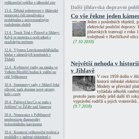
velikonoční vajíčko v táborské zoo
Další jihlavská dopravní publ
15.4.: Dětská pohotovost v jihlavské
Co vše řekne jeden kámen
nemocnici čelí zneužívání a
problémům s nerovnoměrným
Jeden z posledních objektů, p
rozložením služeb
elektrické pouliční dopravy
jihlavských tramvají z roku 1
13.4.: Truck Trial v Pístově u Jihlavy:
trolejbusů v Havlíčkově ulici.
Když se monstra z oceli utkají s
(7.10.2018)
nezdolným terénem
12.4.: Výstava Leteckomodelářského
klubu v zámeckých konírnách v
Třebíči
Největší nehoda v histori
12.4.: Květinové vazby na zámku ve
v Jihlavě
Velkém Meziříčí budou k vidění po
V roce 1959 došlo v Jih
celé Velikonoce
historii městské elektri
10.4.: Smetanovy sady v Jihlavě čeká
Modety se převrátil pln
oživení: park dostane nové stromy,
vyžádala několik raněn
keře i cesty
protože jsem tehdy ještě další tři ro
vyprávění rodičů a jejich vrstenvíků..
10.4.: Pašijová hra Co se stalo s
(9.7.2018)
Ježíšem? ve Žďáře nad Sázavou
10.4.: Nemocnice v Pelhřimově
modernizuje diagnostiky
kolorektálního karcinomu
10.4.: Kreativní velikonoční tvoření a
prohlídky v jaderné elektrárně v