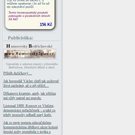
cca 10 zrnek ze sáčku č. 2
můžete opakovat i 3x až 5x až
do odeznění potíží.
Tento homeopatický produkt
zakoupilo v posledních dnech
34 lidí!
156 Kč
Publicistika:
H
B
umoresky
edřichovské
Vzpomínky a sekvence (nejen) z jihlavského
Bedřichova, Dřevěných Mlýnů a okolí:
Příběh dušičkový…
Jak hospodář Václav chtěl tak usilovně
život zachránit, až o něj přišel…
Děkanovo kvarteto, aneb, jak většina
má vždy patrně asi pravdu.
Listopad 1989: Koncert ve Vlašimi,
demonstrace nefachčenek – a také co
tehdy prorocky odhadl starý kněz.
Jak se moje pomsta udavačskému
komunistickému dědkovi skrze krásné
ženské nohy proměnila v trojku z