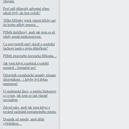
chování.
Proč měl jihlavský adventní věnec
nikoli čtyři, ale šest svíček?
Těžké hříšníky jejich vlastní hříchy ani
do hrobu někdy nepustí…
Příběh dušičkový, aneb jak jsem se už
nikdy nestal mrakopravcem.
Co povyprávěl starý skicář o poslední
šachové partii s mým dědečkem?
Příběh ztraceného kocourka Mňouka…
Jak jsem kdysi rozebíral a vzápětí
postavil – kremační pec!
Důstojník socialistické armády zůstane
důstojníkem – i kdyby byl třebas
ministrem!
O studentské lásce, o tajném biskupovi
a i o tom, jak jsem se stal vlastně
novinářem
Závod míru, aneb jak jsem kdysi v
továrně zachránil negramotného mistra.
Doutník od papeže, aneb děda
výtržníkem…