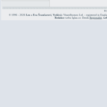
R 
© 1996 - 2026
Leo
a
Eva Švančarovi
,
Vydává:
Vitaeelhomeo Ltd. - registered in Engl
Redakce
webu Iglau.cz: Deník
Regionalist
,
we