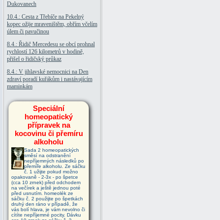
Dukovanech
10.4.: Cesta z Třebíče na Pekelný
kopec ožije mraveništěm, obřím včelím
úlem či pavučinou
8.4.: Řidič Mercedesu se obcí prohnal
rychlostí 126 kilometrů v hodině,
přišel o řidičský průkaz
8.4.: V jihlavské nemocnici na Den
zdraví poradí kuřákům i nastávajícím
maminkám
Speciální
homeopatický
přípravek na
kocovinu či přemíru
alkoholu
Sada 2 homeopatických
směsí na odstranění
nepříjemných následků po
přemíře alkoholu. Ze sáčku
č. 1 užijte pokud možno
opakovaně - 2-3x - po špetce
(cca 10 zrnek) před odchodem
na večírek a ještě jednou poté
před usnutím. homeolék ze
sáčku č. 2 použijte po špetkách
druhý den ráno v případě, že
vás bolí hlava, je vám nevolno či
cítíte nepříjemné pocity. Dávku