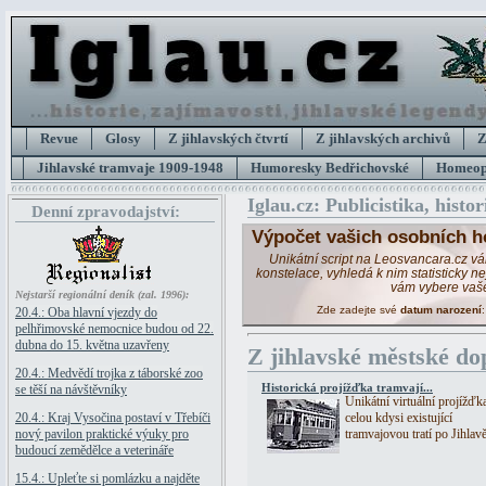
Revue
Glosy
Z jihlavských čtvrtí
Z jihlavských archivů
Z
Jihlavské tramvaje 1909-1948
Humoresky Bedřichovské
Homeopa
Iglau.cz: Publicistika, histor
Denní zpravodajství:
Výpočet vašich osobních h
Unikátní script na Leosvancara.cz v
konstelace, vyhledá k nim statisticky 
vám vybere vaš
Nejstarší regionální deník (zal. 1996):
Zde zadejte své
datum narození
20.4.: Oba hlavní vjezdy do
pelhřimovské nemocnice budou od 22.
dubna do 15. května uzavřeny
Z jihlavské městské do
20.4.: Medvědí trojka z táborské zoo
Historická projížďka tramvají...
se těší na návštěvníky
Unikátní virtuální projížďk
20.4.: Kraj Vysočina postaví v Třebíči
celou kdysi existující
nový pavilon praktické výuky pro
tramvajovou tratí po Jihlavě
budoucí zemědělce a veterináře
15.4.: Upleťte si pomlázku a najděte