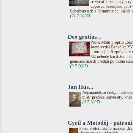
se vydat k nedalekým ryb
doposud bezesporu patří
Scheibenteich a Krummteich. Jejich vě
(21.7.2007)
Deo gratias...
Nové Motu proprio „Sum
které vydal Benedikt XVI.
- tou nejlepší zprávou v o
Už nebude kacířstvím slav
generace našich předků po moho stale
(9.7.2007)
Jan Hus...
Nejznámějším českým církevn
mistr pražské university, kněz
(6.7.2007)
Cyril a Metoděj - patron
První světci našeho národa. Bra