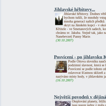
Jihlavské hřbitovy...
Jihlavské hřbitovy. Dodnes větš
bychom tušili, že mnohdy vstu
mnoha generací našich předků.
skryt na Jánském kopci - v okol
Křtitele - ve Smetanových sadech, k
chrámu sv. Jakuba. Stejně tak, jako 
Nanebevzetí Panny Marie.
(30.10.2007)
Posvícení - po jihlavsku
Podle Ottova slovníku naučn
podzimní slavnost, která se
Posvícení se podle tohoto z
oslavovat šťastnou sklizeň 
nazýváno místy hody, v jihlavském j
(16.10.2007)
Největší povodeň v dějin
Oteplování planety, blíží
jsou pouze jedny z mála 