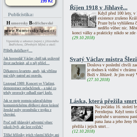
199 Kč
Říjen 1918 v Jihlavě...
Když před 100 lety, v ř
Publicistika:
existence zrušeno Král
H
B
umoresky
edřichovské
Praze byla vyhlášena č
nedělo vůbec nic. Měs
konci války a prakticky nikdo se zde o
(29.10.2018)
Vzpomínky a sekvence (nejen) z jihlavského
Bedřichova, Dřevěných Mlýnů a okolí:
Příběh dušičkový…
Svatý Václav mistra Šlezi
Jak hospodář Václav chtěl tak usilovně
život zachránit, až o něj přišel…
Doslova v poslední chvíli za
je dodnes k vidění v chrámu
Děkanovo kvarteto, aneb, jak většina
Boží v Jihlavě. Je jím svatý 
má vždy patrně asi pravdu.
(27.10.2018)
Listopad 1989: Koncert ve Vlašimi,
demonstrace nefachčenek – a také co
tehdy prorocky odhadl starý kněz.
Láska, která přežila smrt 
Jak se moje pomsta udavačskému
komunistickému dědkovi skrze krásné
Na počátku 16. století b
ženské nohy proměnila v trojku z
Pernštejna. Když tento 
chování.
podruhé s urozenou paní
pana Jana a jeho ženy He
Proč měl jihlavský adventní věnec
přežila i jejich smrt...
nikoli čtyři, ale šest svíček?
(12.10.2018)
Těžké hříšníky jejich vlastní hříchy ani