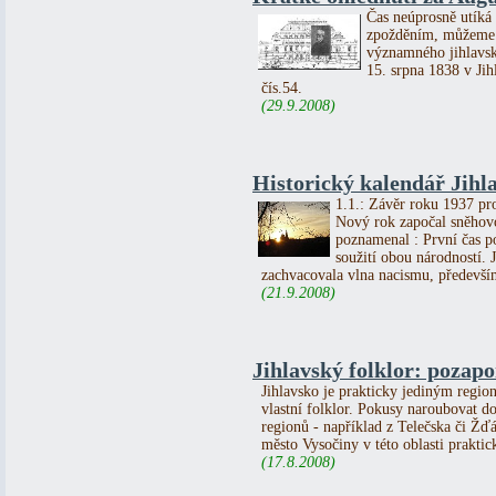
Čas neúprosně utíká 
zpožděním, můžeme s
významného jihlavsk
15. srpna 1838 v Ji
čís.54.
(29.9.2008)
Historický kalendář Jihla
1.1.: Závěr roku 1937 pr
Nový rok započal sněhov
poznamenal : První čas p
soužití obou národností.
zachvacovala vlna nacismu, předevší
(21.9.2008)
Jihlavský folklor: pozap
Jihlavsko je prakticky jediným regi
vlastní folklor. Pokusy naroubovat do
regionů - například z Telečska či Žďá
město Vysočiny v této oblasti praktic
(17.8.2008)