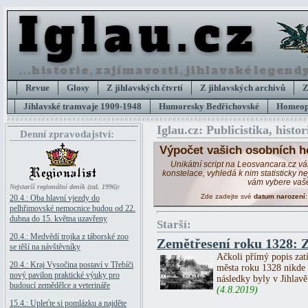
Revue
Glosy
Z jihlavských čtvrtí
Z jihlavských archivů
Z
Jihlavské tramvaje 1909-1948
Humoresky Bedřichovské
Homeopa
Iglau.cz: Publicistika, histor
Denní zpravodajství:
Výpočet vašich osobních h
Unikátní script na Leosvancara.cz v
konstelace, vyhledá k nim statisticky 
vám vybere vaš
Nejstarší regionální deník (zal. 1996):
Zde zadejte své
datum narození
20.4.: Oba hlavní vjezdy do
pelhřimovské nemocnice budou od 22.
dubna do 15. května uzavřeny
Starší:
20.4.: Medvědí trojka z táborské zoo
Zemětřesení roku 1328: Z
se těší na návštěvníky
Ačkoli přímý popis zatí
20.4.: Kraj Vysočina postaví v Třebíči
města roku 1328 nikde 
nový pavilon praktické výuky pro
následky byly v Jihlavě
budoucí zemědělce a veterináře
(4.8.2019)
15.4.: Upleťte si pomlázku a najděte