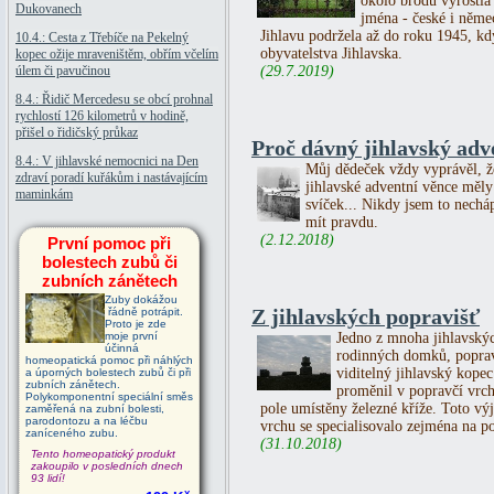
okolo brodu vyrostla
Dukovanech
jména - české i něme
Jihlavu podržela až do roku 1945, kd
10.4.: Cesta z Třebíče na Pekelný
obyvatelstva Jihlavska.
kopec ožije mraveništěm, obřím včelím
úlem či pavučinou
(29.7.2019)
8.4.: Řidič Mercedesu se obcí prohnal
rychlostí 126 kilometrů v hodině,
přišel o řidičský průkaz
Proč dávný jihlavský adve
8.4.: V jihlavské nemocnici na Den
Můj dědeček vždy vyprávěl, ž
zdraví poradí kuřákům i nastávajícím
jihlavské adventní věnce měly
maminkám
svíček... Nikdy jsem to necháp
mít pravdu.
(2.12.2018)
První pomoc při
bolestech zubů či
zubních zánětech
Zuby dokážou
Z jihlavských popravišť
řádně potrápit.
Proto je zde
moje první
Jedno z mnoha jihlavskýc
účinná
rodinných domků, poprav
homeopatická pomoc při náhlých
viditelný jihlavský kopec
a úporných bolestech zubů či při
zubních zánětech.
proměnil v popravčí vrch
Polykomponentní speciální směs
pole umístěny železné kříže. Toto vý
zaměřená na zubní bolesti,
parodontozu a na léčbu
vrchu se specialisovalo zejména na p
zaníceného zubu.
(31.10.2018)
Tento homeopatický produkt
zakoupilo v posledních dnech
93 lidí!