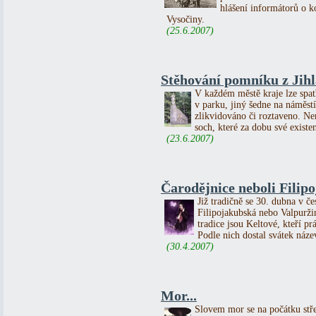
hlášení informátorů o 
Vysočiny.
(25.6.2007)
Stěhování pomníku z Jihl
V každém městě kraje lze spat
v parku, jiný šedne na náměs
zlikvidováno či roztaveno. 
soch, které za dobu své existe
(23.6.2007)
Čarodějnice neboli Filip
Již tradičně se 30. dubna v če
Filipojakubská nebo Valpurži
tradice jsou Keltové, kteří p
Podle nich dostal svátek název
(30.4.2007)
Mor...
Slovem mor se na počátku st