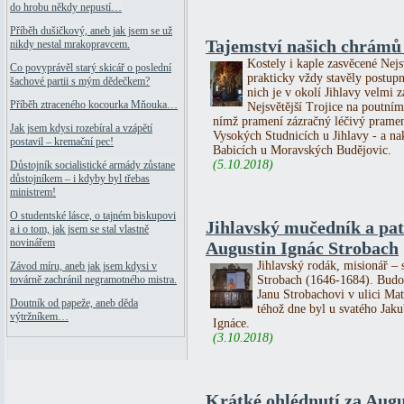
do hrobu někdy nepustí…
Příběh dušičkový, aneb jak jsem se už
Tajemství našich chrámů 
nikdy nestal mrakopravcem.
Kostely i kaple zasvěcené Nejs
Co povyprávěl starý skicář o poslední
prakticky vždy stavěly postupn
šachové partii s mým dědečkem?
nich je v okolí Jihlavy velmi
Příběh ztraceného kocourka Mňouka…
Nejsvětější Trojice na poutn
nímž pramení zázračný léčivý pramen
Jak jsem kdysi rozebíral a vzápětí
Vysokých Studnicích u Jihlavy - a n
postavil – kremační pec!
Babicích u Moravských Budějovic.
(5.10.2018)
Důstojník socialistické armády zůstane
důstojníkem – i kdyby byl třebas
ministrem!
O studentské lásce, o tajném biskupovi
Jihlavský mučedník a pa
a i o tom, jak jsem se stal vlastně
novinářem
Augustin Ignác Strobach
Jihlavský rodák, misionář – 
Závod míru, aneb jak jsem kdysi v
Strobach (1646-1684). Budou
továrně zachránil negramotného mistra.
Janu Strobachovi v ulici Ma
Doutník od papeže, aneb děda
téhož dne byl u svatého Jak
výtržníkem…
Ignáce.
(3.10.2018)
Krátké ohlédnutí za Au