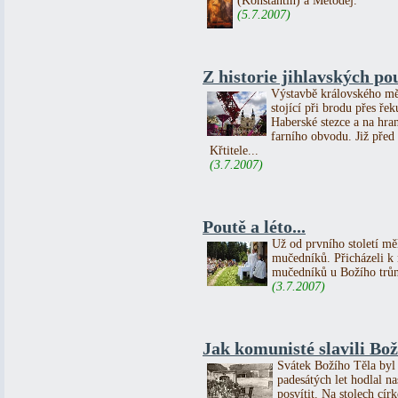
(Konstantin) a Metoděj.
(5.7.2007)
Z historie jihlavských po
Výstavbě královského měs
stojící při brodu přes ře
Haberské stezce a na hra
farního obvodu. Již před 
Křtitele...
(3.7.2007)
Poutě a léto...
Už od prvního století mě
mučedníků. Přicházeli k 
mučedníků u Božího trůn
(3.7.2007)
Jak komunisté slavili Boží
Svátek Božího Těla byl 
padesátých let hodlal n
posvítit. Na stolech cír