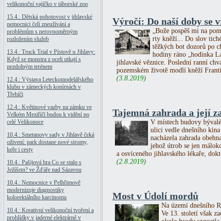
velikonoční vajíčko v táborské zoo
15.4.: Dětská pohotovost v jihlavské
Výročí: Do naší doby se vr
nemocnici čelí zneužívání a
„Bože pospěš mi na pomo
problémům s nerovnoměrným
rty kněží... Do slov tic
rozložením služeb
těžkých bot dozorů po c
13.4.: Truck Trial v Pístově u Jihlavy:
hodiny ráno „hodinka La
Když se monstra z oceli utkají s
jihlavské věznice. Poslední ranní chv
nezdolným terénem
pozemském životě modlí kněží Franti
(3.8.2019)
12.4.: Výstava Leteckomodelářského
klubu v zámeckých konírnách v
Třebíči
12.4.: Květinové vazby na zámku ve
Tajemná zahrada a její z
Velkém Meziříčí budou k vidění po
celé Velikonoce
V místech budovy bývaléh
ulici vedle dnešního kina 
10.4.: Smetanovy sady v Jihlavě čeká
nacházela zahrada obehna
oživení: park dostane nové stromy,
jehož útrob se jen málok
keře i cesty
a osvíceného jihlavského lékaře, dok
(2.8.2019)
10.4.: Pašijová hra Co se stalo s
Ježíšem? ve Žďáře nad Sázavou
10.4.: Nemocnice v Pelhřimově
modernizuje diagnostiky
Most v Údolí mordů
kolorektálního karcinomu
Na území dnešního Ra
10.4.: Kreativní velikonoční tvoření a
Ve 13. století však z
prohlídky v jaderné elektrárně v