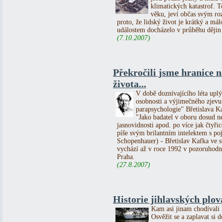
klimatických katastrof. 
věku, jeví občas svým ro
proto, že lidský život je krátký a 
událostem docházelo v průběhu dějin
(7.10.2007)
Překročili jsme hranice 
života...
V době doznívajícího léta upl
osobnosti a výjimečného zjevu 
parapsychologie" Břetislava K
"Jako badatel v oboru dosud n
jasnovidnosti apod. po více jak čtyřic
píše svým brilantním intelektem s p
Schopenhauer) - Břetislav Kafka 
vychází až v roce 1992 v pozoruhodn
Praha.
(27.8.2007)
Historie jihlavských plo
Kam asi jinam chodívali l
Osvěžit se a zaplavat si 