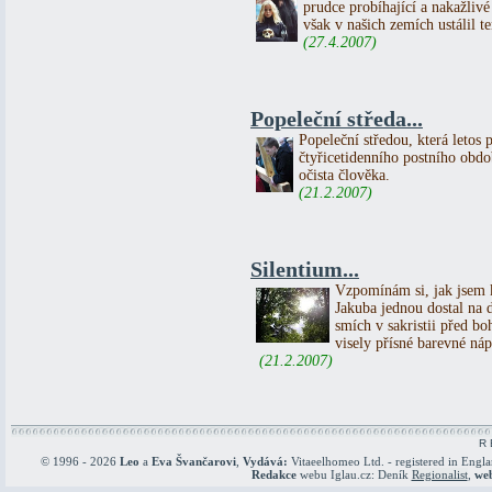
prudce probíhající a nakažliv
však v našich zemích ustálil 
(27.4.2007)
Popeleční středa...
Popeleční středou, která letos 
čtyřicetidenního postního obd
očista člověka.
(21.2.2007)
Silentium...
Vzpomínám si, jak jsem k
Jakuba jednou dostal na 
smích v sakristii před b
visely přísné barevné 
(21.2.2007)
R 
© 1996 - 2026
Leo
a
Eva Švančarovi
,
Vydává:
Vitaeelhomeo Ltd. - registered in Engl
Redakce
webu Iglau.cz: Deník
Regionalist
,
we