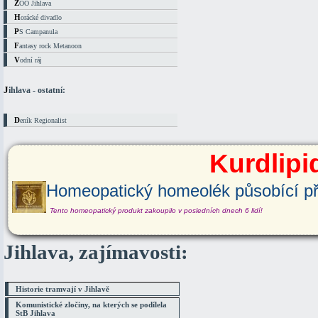
ZOO Jihlava
Horácké divadlo
PS Campanula
Fantasy rock Metanoon
Vodní ráj
Jihlava - ostatní:
Deník Regionalist
Kurdlipi
Homeopatický homeolék působící pře
Tento homeopatický produkt zakoupilo v posledních dnech 6 lidí!
Jihlava, zajímavosti:
Historie tramvají v Jihlavě
Komunistické zločiny, na kterých se podílela
StB Jihlava