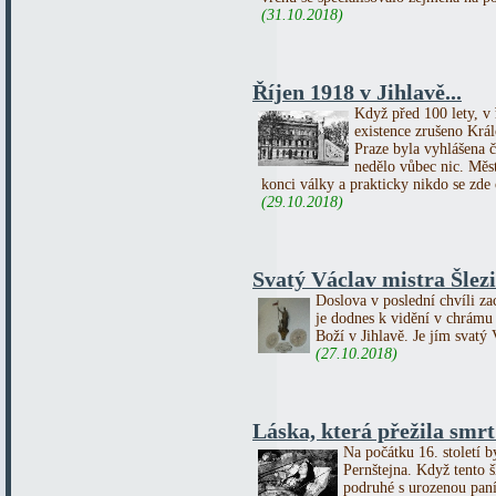
(31.10.2018)
Říjen 1918 v Jihlavě...
Když před 100 lety, v ř
existence zrušeno Král
Praze byla vyhlášena č
nedělo vůbec nic. Měs
konci války a prakticky nikdo se zde o
(29.10.2018)
Svatý Václav mistra Šlezi
Doslova v poslední chvíli za
je dodnes k vidění v chrámu
Boží v Jihlavě. Je jím svatý 
(27.10.2018)
Láska, která přežila smrt 
Na počátku 16. století b
Pernštejna. Když tento 
podruhé s urozenou paní