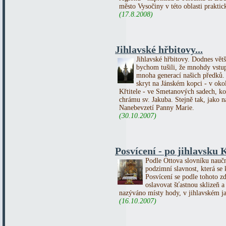
město Vysočiny v této oblasti praktic
(17.8.2008)
Jihlavské hřbitovy...
Jihlavské hřbitovy. Dodnes větš
bychom tušili, že mnohdy vstu
mnoha generací našich předků.
skryt na Jánském kopci - v okol
Křtitele - ve Smetanových sadech, k
chrámu sv. Jakuba. Stejně tak, jako 
Nanebevzetí Panny Marie.
(30.10.2007)
Posvícení - po jihlavsku
Podle Ottova slovníku naučn
podzimní slavnost, která se
Posvícení se podle tohoto z
oslavovat šťastnou sklizeň 
nazýváno místy hody, v jihlavském j
(16.10.2007)