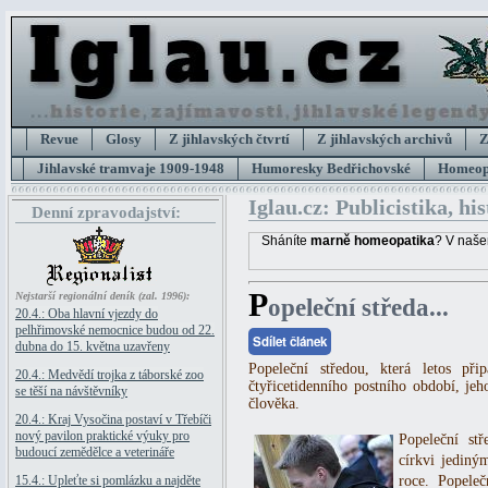
Revue
Glosy
Z jihlavských čtvrtí
Z jihlavských archivů
Z
Jihlavské tramvaje 1909-1948
Humoresky Bedřichovské
Homeopa
Iglau.cz: Publicistika, hi
Denní zpravodajství:
Sháníte
marně homeopatika
? V naše
P
Nejstarší regionální deník (zal. 1996):
opeleční středa...
20.4.: Oba hlavní vjezdy do
pelhřimovské nemocnice budou od 22.
Sdílet článek
dubna do 15. května uzavřeny
Popeleční středou, která letos př
20.4.: Medvědí trojka z táborské zoo
čtyřicetidenního postního období, je
se těší na návštěvníky
člověka.
20.4.: Kraj Vysočina postaví v Třebíči
nový pavilon praktické výuky pro
Popeleční st
budoucí zemědělce a veterináře
církvi jediný
15.4.: Upleťte si pomlázku a najděte
roce. Popeleč