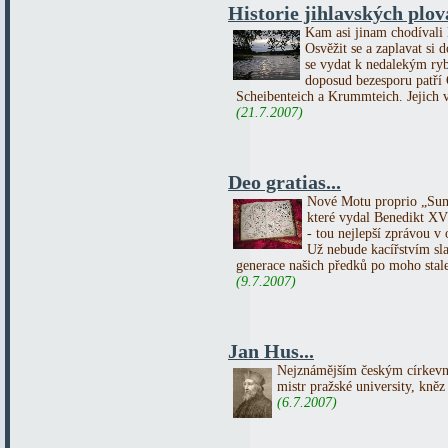
Historie jihlavských plo
Kam asi jinam chodívali l
Osvěžit se a zaplavat si 
se vydat k nedalekým ryb
doposud bezesporu patří
Scheibenteich a Krummteich. Jejich vě
(21.7.2007)
Deo gratias...
Nové Motu proprio „Sum
které vydal Benedikt XVI.
- tou nejlepší zprávou v o
Už nebude kacířstvím slav
generace našich předků po moho stale
(9.7.2007)
Jan Hus...
Nejznámějším českým církevn
mistr pražské university, kněz
(6.7.2007)