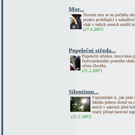
Mor...
Slovem mor se na počátku st
prudce probíhající a nakažliv
však v našich zemích ustálil 
(27.4.2007)
Popeleční středa...
Popeleční středou, která letos 
čtyřicetidenního postního obd
očista člověka.
(21.2.2007)
Silentium...
Vzpomínám si, jak jsem k
Jakuba jednou dostal na 
smích v sakristii před b
visely přísné barevné 
(21.2.2007)