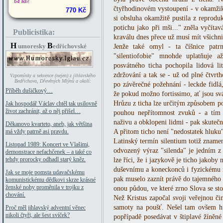
64 lidí!
čtyřhodinovém vystoupení - v okamžiku
770 Kč
si obsluha okamžitě pustila z reprodu
potichu jako při mši..." zněla vyčíta
Publicistika:
kraválu dnes přece už musí mít všichni
H
B
umoresky
edřichovské
Jenže také omyl - ta číšnice patr
"silentiofobie" mnohde uplatňuje až 
posvátného ticha pochopila lidová li
zdržování a tak se - už od plné čtvrt
Vzpomínky a sekvence (nejen) z jihlavského
Bedřichova, Dřevěných Mlýnů a okolí:
po závěrečné požehnání - leckde fidlá,
Příběh dušičkový…
že pokud možno fortissimo, ať jsou svá
Hrůzu z ticha lze určitým způsobem po
Jak hospodář Václav chtěl tak usilovně
život zachránit, až o něj přišel…
pouhou nepřítomnost zvuků - a tím o
naživu a obklopeni lidmi - pak skutečn
Děkanovo kvarteto, aneb, jak většina
A přitom ticho není "nedostatek hluku
má vždy patrně asi pravdu.
Latinský termín silentium totiž zname
Listopad 1989: Koncert ve Vlašimi,
odvozený výraz "silenda" je jedním z 
demonstrace nefachčenek – a také co
tehdy prorocky odhadl starý kněz.
lze říci, že i jazykově je ticho jako
duševnímu a koneckonců i fyzickému rů
Jak se moje pomsta udavačskému
pak muselo zaznít právě do tajemného 
komunistickému dědkovi skrze krásné
ženské nohy proměnila v trojku z
onou půdou, ve které zrno Slova se st
chování.
Než Kristus započal svoji veřejnou čin
samoty na poušť. Nešel tam ovšem hu
Proč měl jihlavský adventní věnec
nikoli čtyři, ale šest svíček?
popřípadě posedávat v štiplavé žíněn