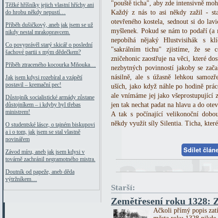
"pouště ticha", aby zde intensivně m
Těžké hříšníky jejich vlastní hříchy ani
Každý z nás to asi někdy zažil - st
do hrobu někdy nepustí…
otevřeného kostela, sednout si do lavi
Příběh dušičkový, aneb jak jsem se už
myšlenek. Pokud se nám to podaří (a m
nikdy nestal mrakopravcem.
nepobíhá nějaký Hlustvisihák s kl
Co povyprávěl starý skicář o poslední
"sakrálním tichu" zjistíme, že se
šachové partii s mým dědečkem?
zničehonic zaostřuje na věci, které do
Příběh ztraceného kocourka Mňouka…
nezbytných povinností jakoby se zača
násilně, ale s úžasně lehkou samozř
Jak jsem kdysi rozebíral a vzápětí
postavil – kremační pec!
uších, jako když náhle po hodině práce
ale vnímáme jej jako všeprostupující z
Důstojník socialistické armády zůstane
jen tak nechat padat na hlavu a do otev
důstojníkem – i kdyby byl třebas
ministrem!
A tak s počínající velikonoční dobo
někdy využít síly Silentia. Ticha, kt
O studentské lásce, o tajném biskupovi
a i o tom, jak jsem se stal vlastně
novinářem
Sdílet člá
Závod míru, aneb jak jsem kdysi v
továrně zachránil negramotného mistra.
Doutník od papeže, aneb děda
výtržníkem…
Starší:
Zemětřesení roku 1328: Z
Ačkoli přímý popis zatí