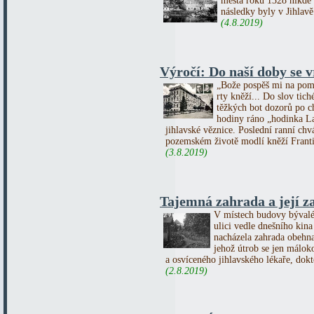
města roku 1328 nikde 
následky byly v Jihlavě
(4.8.2019)
Výročí: Do naší doby se vr
„Bože pospěš mi na pomo
rty kněží... Do slov tic
těžkých bot dozorů po c
hodiny ráno „hodinka La
jihlavské věznice. Poslední ranní chv
pozemském životě modlí kněží Franti
(3.8.2019)
Tajemná zahrada a její z
V místech budovy bývaléh
ulici vedle dnešního kina 
nacházela zahrada obehna
jehož útrob se jen málok
a osvíceného jihlavského lékaře, dok
(2.8.2019)