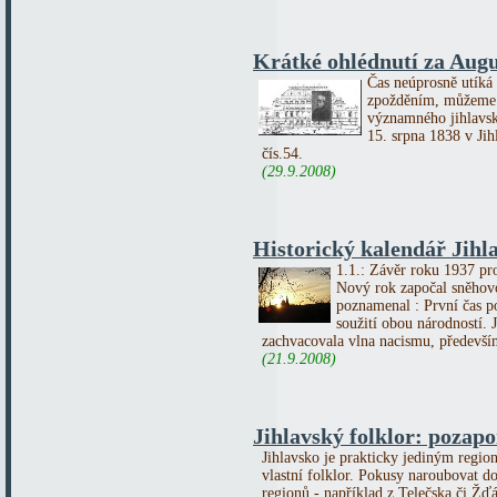
Krátké ohlédnutí za Au
Čas neúprosně utíká 
zpožděním, můžeme s
významného jihlavsk
15. srpna 1838 v Ji
čís.54.
(29.9.2008)
Historický kalendář Jihla
1.1.: Závěr roku 1937 pr
Nový rok započal sněhov
poznamenal : První čas p
soužití obou národností.
zachvacovala vlna nacismu, předevší
(21.9.2008)
Jihlavský folklor: pozap
Jihlavsko je prakticky jediným regi
vlastní folklor. Pokusy naroubovat do
regionů - například z Telečska či Žďá