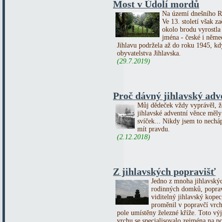
Most v Údolí mordů
Na území dnešního Ra
Ve 13. století však z
okolo brodu vyrostla
jména - české i něme
Jihlavu podržela až do roku 1945, kd
obyvatelstva Jihlavska.
(29.7.2019)
Proč dávný jihlavský adve
Můj dědeček vždy vyprávěl, ž
jihlavské adventní věnce měly
svíček... Nikdy jsem to necháp
mít pravdu.
(2.12.2018)
Z jihlavských popravišť
Jedno z mnoha jihlavskýc
rodinných domků, poprav
viditelný jihlavský kopec
proměnil v popravčí vrch
pole umístěny železné kříže. Toto vý
vrchu se specialisovalo zejména na p