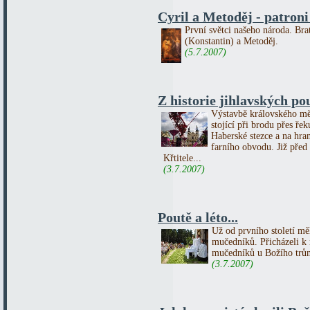
Cyril a Metoděj - patron
První světci našeho národa. Bra
(Konstantin) a Metoděj.
(5.7.2007)
Z historie jihlavských po
Výstavbě královského měs
stojící při brodu přes ře
Haberské stezce a na hra
farního obvodu. Již před 
Křtitele...
(3.7.2007)
Poutě a léto...
Už od prvního století mě
mučedníků. Přicházeli k 
mučedníků u Božího trůn
(3.7.2007)