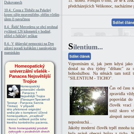
11. století. Předpis o tom, že se k zís
Dukovanech
předcházejících Velikonoc, nacházíme p
10.4.: Cesta z Třebíče na Pekelný
kopec ožije mraveništěm, obřím včelím
úlem či pavučinou
Sdílet člá
8.4.: Řidič Mercedesu se obcí prohnal
rychlostí 126 kilometrů v hodině,
přišel o řidičský průkaz
S
8.4.: V jihlavské nemocnici na Den
ilentium...
zdraví poradí kuřákům i nastávajícím
maminkám
Sdílet článek
Vzpomínám si, jak jsem kdysi jako 
Homeopatický
dostal na dva týdny "dištanc" za o
univerzální všelék -
bohoslužbou. Na stěnách tam totiž t
Panacea Nejsvětější
"SILENTIUM - TICHO".
Trojice
Homeopatický
Čas od času s
univerzální všelék
- Panacea †
zpravidla vžd
Nejsvětější Trojice
popovídat do
(Панацея Пресвятой
Троице - Panacea Sancta
člověk vrací
Trinitas) V případě
této přelomové originální
totiž skoro 
směsi jde o komplexní účinné
homeopatikum, „zrcadlově“
alespoň nesroz
nesoucí veškeré potíže toho
neposlouchá...
kterého konkrétního pacienta.
Jakoby moderní člověk trpěl mnoha taj
Tento homeopatický produkt
zakoupilo v posledních dnech
byla právě obecná hrůza z ticha. 