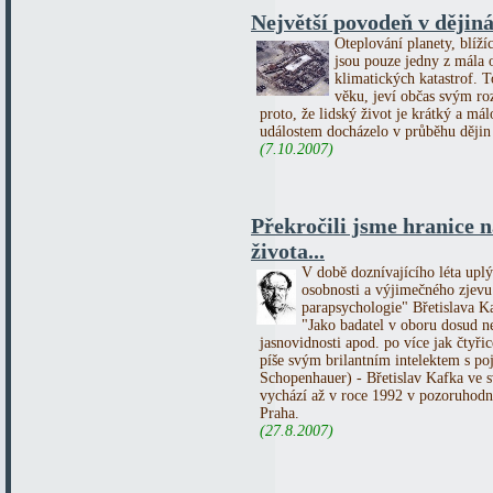
Největší povodeň v dějin
Oteplování planety, blíží
jsou pouze jedny z mála 
klimatických katastrof. 
věku, jeví občas svým ro
proto, že lidský život je krátký a 
událostem docházelo v průběhu dějin
(7.10.2007)
Překročili jsme hranice 
života...
V době doznívajícího léta upl
osobnosti a výjimečného zjevu 
parapsychologie" Břetislava K
"Jako badatel v oboru dosud n
jasnovidnosti apod. po více jak čtyřic
píše svým brilantním intelektem s p
Schopenhauer) - Břetislav Kafka 
vychází až v roce 1992 v pozoruhodn
Praha.
(27.8.2007)