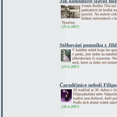
Jak komunisté slavili Boží
Svátek Božího Těla byl 
padesátých let hodlal n
posvítit. Na stolech cír
hlášení informátorů o 
Vysočiny.
(25.6.2007)
Stěhování pomníku z Jihl
V každém městě kraje lze spat
v parku, jiný šedne na náměs
zlikvidováno či roztaveno. 
soch, které za dobu své existe
(23.6.2007)
Čarodějnice neboli Filip
Již tradičně se 30. dubna v če
Filipojakubská nebo Valpurži
tradice jsou Keltové, kteří p
Podle nich dostal svátek název
(30.4.2007)