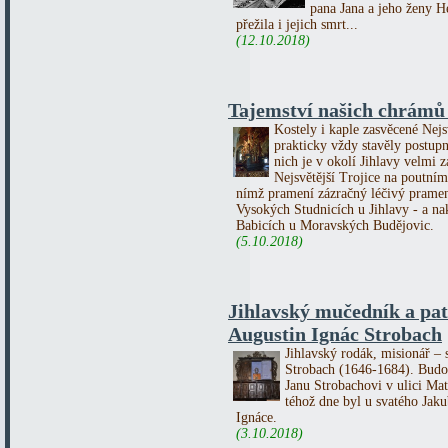
pana Jana a jeho ženy He
přežila i jejich smrt...
(12.10.2018)
Tajemství našich chrámů 
Kostely i kaple zasvěcené Nejs
prakticky vždy stavěly postupn
nich je v okolí Jihlavy velmi
Nejsvětější Trojice na poutn
nímž pramení zázračný léčivý pramen
Vysokých Studnicích u Jihlavy - a n
Babicích u Moravských Budějovic.
(5.10.2018)
Jihlavský mučedník a pa
Augustin Ignác Strobach
Jihlavský rodák, misionář – 
Strobach (1646-1684). Budou
Janu Strobachovi v ulici Ma
téhož dne byl u svatého Jak
Ignáce.
(3.10.2018)