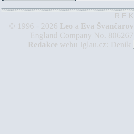
R E K
© 1996 - 2026
Leo
a
Eva Švančarov
England Company No. 8062676, 
Redakce
webu Iglau.cz: Deník