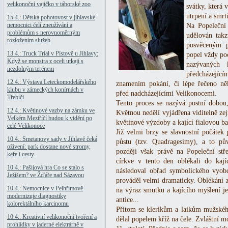
velikonoční vajíčko v táborské zoo
svátky, která 
utrpení a smrti
15.4.: Dětská pohotovost v jihlavské
nemocnici čelí zneužívání a
Na Popeleční
problémům s nerovnoměrným
udělován takz
rozložením služeb
posvěceným p
13.4.: Truck Trial v Pístově u Jihlavy:
popel vždy poc
Když se monstra z oceli utkají s
nazývaných 
nezdolným terénem
předcházejíc
12.4.: Výstava Leteckomodelářského
znamením pokání, či lépe řečeno něk
klubu v zámeckých konírnách v
před nadcházejícími Velikonocemi.
Třebíči
Tento proces se nazývá postní dobou, 
12.4.: Květinové vazby na zámku ve
Květnou nedělí vyjádřena viditelně zej
Velkém Meziříčí budou k vidění po
květinové výzdoby a kající fialovou b
celé Velikonoce
Již velmi brzy se slavnostní počátek 
10.4.: Smetanovy sady v Jihlavě čeká
půstu (tzv. Quadragesimy), a to pů
oživení: park dostane nové stromy,
později však právě na Popeleční stř
keře i cesty
církve v tento den oblékali do kaj
10.4.: Pašijová hra Co se stalo s
následoval obřad symbolického vyobc
Ježíšem? ve Žďáře nad Sázavou
prováděl velmi dramaticky. Oblékání z
10.4.: Nemocnice v Pelhřimově
na výraz smutku a kajícího myšlení j
modernizuje diagnostiky
antice...
kolorektálního karcinomu
Přitom se klerikům a laikům mužskéh
10.4.: Kreativní velikonoční tvoření a
dělal popelem kříž na čele. Zvláštní m
prohlídky v jaderné elektrárně v