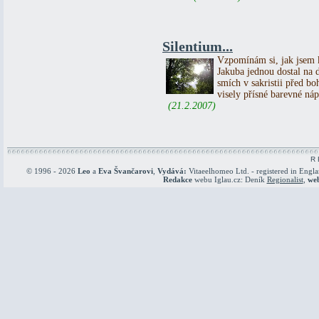
Silentium...
Vzpomínám si, jak jsem k
Jakuba jednou dostal na 
smích v sakristii před b
visely přísné barevné 
(21.2.2007)
R 
© 1996 - 2026
Leo
a
Eva Švančarovi
,
Vydává:
Vitaeelhomeo Ltd. - registered in Engl
Redakce
webu Iglau.cz: Deník
Regionalist
,
we