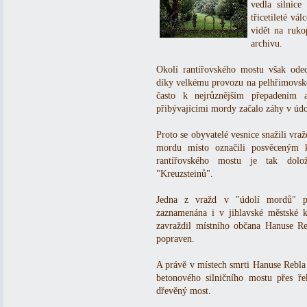
vedla silnice
třicetileté v
vidět na ruko
archivu.
Okolí rantířovského mostu však oded
díky velkému provozu na pelhřimovské 
často k nejrůznějším přepadením
přibývajícími mordy začalo záhy v údolí
Proto se obyvatelé vesnice snažili vra
mordu místo označili posvěceným
rantířovského mostu je tak dolo
"Kreuzsteinů".
Jedna z vražd v "údolí mordů" po
zaznamenána i v jihlavské městské k
zavraždil místního občana Hanuse Re
popraven.
A právě v místech smrti Hanuse Rebla 
betonového silničního mostu přes ře
dřevěný most.