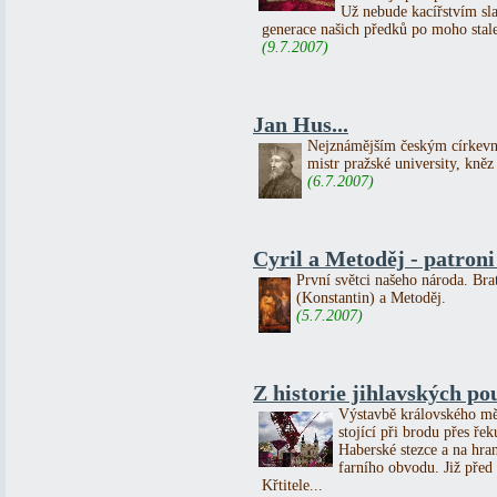
Už nebude kacířstvím slav
generace našich předků po moho stale
(9.7.2007)
Jan Hus...
Nejznámějším českým církevn
mistr pražské university, kněz
(6.7.2007)
Cyril a Metoděj - patron
První světci našeho národa. Bra
(Konstantin) a Metoděj.
(5.7.2007)
Z historie jihlavských po
Výstavbě královského měs
stojící při brodu přes ře
Haberské stezce a na hra
farního obvodu. Již před 
Křtitele...