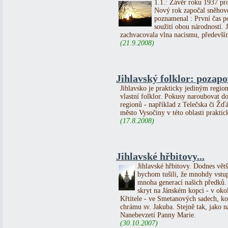
1.1.: Závěr roku 1937 pr
Nový rok započal sněhov
poznamenal : První čas p
soužití obou národností.
zachvacovala vlna nacismu, předevší
(21.9.2008)
Jihlavský folklor: pozap
Jihlavsko je prakticky jediným regi
vlastní folklor. Pokusy naroubovat do
regionů - například z Telečska či Žďá
město Vysočiny v této oblasti praktic
(17.8.2008)
Jihlavské hřbitovy...
Jihlavské hřbitovy. Dodnes větš
bychom tušili, že mnohdy vstu
mnoha generací našich předků.
skryt na Jánském kopci - v okol
Křtitele - ve Smetanových sadech, k
chrámu sv. Jakuba. Stejně tak, jako 
Nanebevzetí Panny Marie.
(30.10.2007)