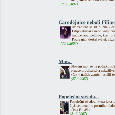
soch, které za dobu své existe
(23.6.2007)
Čarodějnice neboli Filip
Již tradičně se 30. dubna v če
Filipojakubská nebo Valpurži
tradice jsou Keltové, kteří p
Podle nich dostal svátek název
(30.4.2007)
Mor...
Slovem mor se na počátku st
prudce probíhající a nakažliv
však v našich zemích ustálil 
(27.4.2007)
Popeleční středa...
Popeleční středou, která letos 
čtyřicetidenního postního obd
očista člověka.
(21.2.2007)