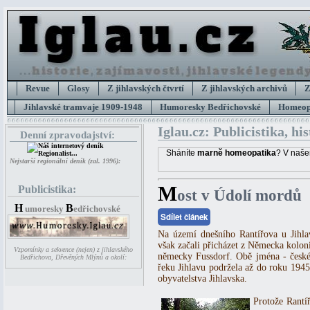
Revue
Glosy
Z jihlavských čtvrtí
Z jihlavských archivů
Z
Jihlavské tramvaje 1909-1948
Humoresky Bedřichovské
Homeopa
Iglau.cz: Publicistika, hi
Denní zpravodajství:
Sháníte
marně homeopatika
? V naše
Nejstarší regionální deník (zal. 1996):
M
Publicistika:
ost v Údolí mordů
H
B
umoresky
edřichovské
Sdílet článek
Na území dnešního Rantířova u Jihla
však začali přicházet z Německa koloni
Vzpomínky a sekvence (nejen) z jihlavského
německy Fussdorf. Obě jména - české
Bedřichova, Dřevěných Mlýnů a okolí:
řeku Jihlavu podržela až do roku 1945
obyvatelstva Jihlavska.
Protože Rantí