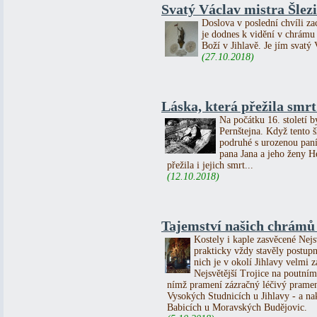
Svatý Václav mistra Šlezi
Doslova v poslední chvíli za
je dodnes k vidění v chrámu
Boží v Jihlavě. Je jím svatý 
(27.10.2018)
Láska, která přežila smrt 
Na počátku 16. století b
Pernštejna. Když tento 
podruhé s urozenou paní
pana Jana a jeho ženy He
přežila i jejich smrt...
(12.10.2018)
Tajemství našich chrámů 
Kostely i kaple zasvěcené Nejs
prakticky vždy stavěly postupn
nich je v okolí Jihlavy velmi
Nejsvětější Trojice na poutn
nímž pramení zázračný léčivý pramen
Vysokých Studnicích u Jihlavy - a n
Babicích u Moravských Budějovic.