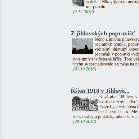
svíček... Nikdy jsem to necháp
mít pravdu.
(2.12.2018)
Z jihlavských popravišť
Jedno z mnoha jihlavskýc
rodinných domků, poprav
viditelný jihlavský kopec
proměnil v popravčí vrch
pole umístěny železné kříže. Toto vý
vrchu se specialisovalo zejména na p
(31.10.2018)
Říjen 1918 v Jihlavě...
Když před 100 lety, v ř
existence zrušeno Král
Praze byla vyhlášena č
nedělo vůbec nic. Měs
konci války a prakticky nikdo se zde o
(29.10.2018)