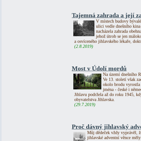
Tajemná zahrada a její z
V místech budovy bývaléh
ulici vedle dnešního kina 
nacházela zahrada obehna
jehož útrob se jen málok
a osvíceného jihlavského lékaře, dok
(2.8.2019)
Most v Údolí mordů
Na území dnešního Ra
Ve 13. století však z
okolo brodu vyrostla
jména - české i něme
Jihlavu podržela až do roku 1945, kd
obyvatelstva Jihlavska.
(29.7.2019)
Proč dávný jihlavský adve
Můj dědeček vždy vyprávěl, ž
jihlavské adventní věnce měly