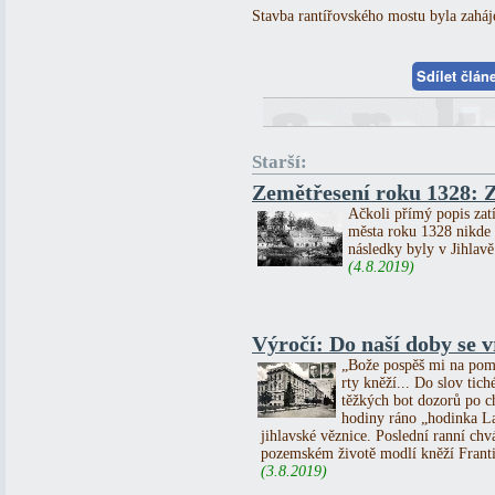
Stavba rantířovského mostu byla zaháj
Sdílet člá
Starší:
Zemětřesení roku 1328: Z
Ačkoli přímý popis zatí
města roku 1328 nikde 
následky byly v Jihlavě
(4.8.2019)
Výročí: Do naší doby se vr
„Bože pospěš mi na pomo
rty kněží... Do slov tic
těžkých bot dozorů po c
hodiny ráno „hodinka La
jihlavské věznice. Poslední ranní chv
pozemském životě modlí kněží Franti
(3.8.2019)