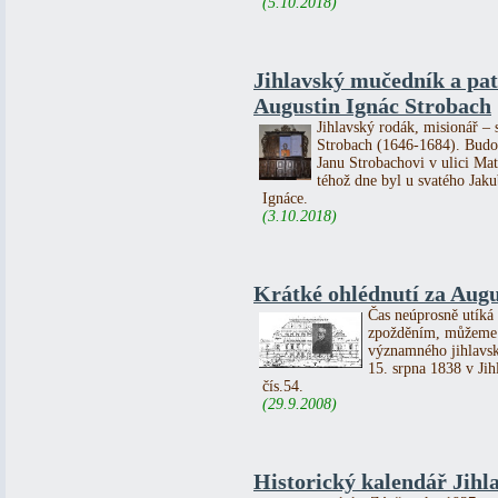
(5.10.2018)
Jihlavský mučedník a pa
Augustin Ignác Strobach
Jihlavský rodák, misionář – 
Strobach (1646-1684). Budou
Janu Strobachovi v ulici Ma
téhož dne byl u svatého Jak
Ignáce.
(3.10.2018)
Krátké ohlédnutí za Au
Čas neúprosně utíká 
zpožděním, můžeme s
významného jihlavsk
15. srpna 1838 v Ji
čís.54.
(29.9.2008)
Historický kalendář Jihla