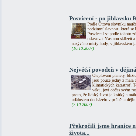
Posvícení - po jihlavsku
Podle Ottova slovníku naučn
podzimní slavnost, která se
Posvícení se podle tohoto z
oslavovat šťastnou sklizeň 
nazýváno místy hody, v jihlavském j
(16.10.2007)
Největší povodeň v dějin
Oteplování planety, blíží
jsou pouze jedny z mála 
klimatických katastrof. 
věku, jeví občas svým ro
proto, že lidský život je krátký a 
událostem docházelo v průběhu dějin
(7.10.2007)
Překročili jsme hranice 
života...