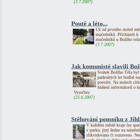
(3.7.2007)
Poutě a léto...
Už od prvního století mě
mučedníků. Přicházeli k 
mučedníků u Božího trůn
(3.7.2007)
Jak komunisté slavili Boží
Svátek Božího Těla byl 
padesátých let hodlal n
posvítit. Na stolech cír
hlášení informátorů o 
Vysočiny.
(25.6.2007)
Stěhování pomníku z Jihl
V každém městě kraje lze spat
v parku, jiný šedne na náměs
zlikvidováno či roztaveno. 