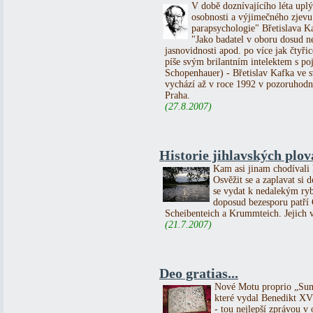
V době doznívajícího léta upl
osobnosti a výjimečného zjevu 
parapsychologie" Břetislava K
"Jako badatel v oboru dosud n
jasnovidnosti apod. po více jak čtyřic
píše svým brilantním intelektem s p
Schopenhauer) - Břetislav Kafka 
vychází až v roce 1992 v pozoruhodn
Praha.
(27.8.2007)
Historie jihlavských plo
Kam asi jinam chodívali l
Osvěžit se a zaplavat si 
se vydat k nedalekým ryb
doposud bezesporu patří
Scheibenteich a Krummteich. Jejich vě
(21.7.2007)
Deo gratias...
Nové Motu proprio „Sum
které vydal Benedikt XVI.
- tou nejlepší zprávou v o