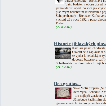
parapsychologie" Břetislava K
"Jako badatel v oboru dosud n
jasnovidnosti apod. po více jak čtyřic
píše svým brilantním intelektem s p
Schopenhauer) - Břetislav Kafka 
vychází až v roce 1992 v pozoruhodn
Praha.
(27.8.2007)
Historie jihlavských plo
Kam asi jinam chodívali l
Osvěžit se a zaplavat si 
se vydat k nedalekým ryb
doposud bezesporu patří
Scheibenteich a Krummteich. Jejich vě
(21.7.2007)
Deo gratias...
Nové Motu proprio „Sum
které vydal Benedikt XVI.
- tou nejlepší zprávou v o
Už nebude kacířstvím slav
generace našich předků po moho stale