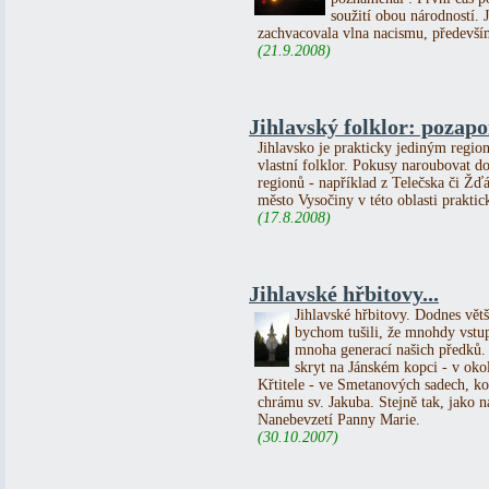
soužití obou národností.
zachvacovala vlna nacismu, předevší
(21.9.2008)
Jihlavský folklor: pozap
Jihlavsko je prakticky jediným regi
vlastní folklor. Pokusy naroubovat do
regionů - například z Telečska či Žďá
město Vysočiny v této oblasti praktic
(17.8.2008)
Jihlavské hřbitovy...
Jihlavské hřbitovy. Dodnes větš
bychom tušili, že mnohdy vstu
mnoha generací našich předků.
skryt na Jánském kopci - v okol
Křtitele - ve Smetanových sadech, k
chrámu sv. Jakuba. Stejně tak, jako 
Nanebevzetí Panny Marie.
(30.10.2007)