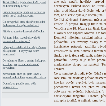
dne pak zazářil havířský průvod 
Těžké hříšníky jejich vlastní hříchy ani
hornických. Průvod končil na Střelni
do hrobu někdy nepustí…
nám. proti Masarykově škole, kde prý 
Příběh dušičkový, aneb jak jsem se už
tom, že historie byla a je docela jiná.
nikdy nestal mrakopravcem.
Co říci závěrem? Patronem města nen
Co povyprávěl starý skicář o poslední
kostela. Á propos. Reaguji tímto na č
šachové partii s mým dědečkem?
Vysočina dne 18. března t.r. Jinak Jáns
Příběh ztraceného kocourka Mňouka…
nikoliv v celé západní Moravě. On toti
Domnělé milénium založení města r
Jak jsem kdysi rozebíral a vzápětí
postavil – kremační pec!
průvodům. Vše završily oslavy v ro
hornického průvodu zastínila půvo
Důstojník socialistické armády zůstane
kostelíkem sv. Jana Křtitele a farním 
důstojníkem – i kdyby byl třebas
ministrem!
Jinak, a to je třeba zdůraznit, město b
patronům. Každý si je může prohlé
O studentské lásce, o tajném biskupovi
a i o tom, jak jsem se stal vlastně
mariánského sloupu na náměstí. Te
novinářem
upraven.
Co se samotných tradic týče, řádně s n
Závod míru, aneb jak jsem kdysi v
továrně zachránil negramotného mistra.
roce 1940 už havířský průvod nesměřo
kde jak pověst vypráví, byla nalezen
Doutník od papeže, aneb děda
pochodovali havíři den před sv. Ja
výtržníkem…
odbývala jen sváteční bohoslužba. V
nacistickými fánglemi. Tradice, pů
ustoupila totalitě. A nejinak tomu bylo 