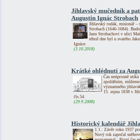
Jihlavský mučedník a pa
Augustin Ignác Strobach
Jihlavský rodák, misionář – 
Strobach (1646-1684). Budou
Janu Strobachovi v ulici Ma
téhož dne byl u svatého Jak
Ignáce.
(3.10.2018)
Krátké ohlédnutí za Au
Čas neúprosně utíká 
zpožděním, můžeme s
významného jihlavsk
15. srpna 1838 v Ji
čís.54.
(29.9.2008)
Historický kalendář Jihla
1.1.: Závěr roku 1937 pr
Nový rok započal sněhov
poznamenal : První čas p