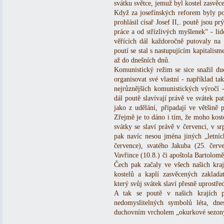
svátku světce, jemuž byl kostel zasvěc
Když za josefínských reforem byly po
prohlásil císař Josef II,. poutě jsou p
práce a od střízlivých myšlenek“ - lid
věřících dál každoročně putovaly na 
poutí se stal s nastupujícím kapitalis
až do dnešních dnů.
Komunistický režim se sice snažil du
organisovat své vlastní - například t
nejrůznějších komunistických výročí 
dál poutě slavívají právě ve svátek pa
jako z udělání, připadají ve většině 
Zřejmě je to dáno i tím, že moho koste
svátky se slaví právě v červenci, v sr
pak navíc nesou jména jiných „letníc
července), svatého Jakuba (25. červ
Vavřince (10.8.) či apoštola Bartolomě
Čech pak začaly ve všech našich kraj
kostelů a kaplí zasvěcených zakladat
který svůj svátek slaví přesně uprostřed
A tak se poutě v našich krajích 
nedomyslitelných symbolů léta, dn
duchovním vrcholem „okurkové sezony