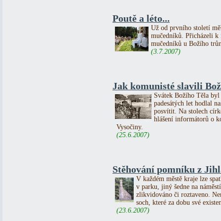
Poutě a léto...
Už od prvního století mě
mučedníků. Přicházeli k 
mučedníků u Božího trůn
(3.7.2007)
Jak komunisté slavili Boží
Svátek Božího Těla byl 
padesátých let hodlal n
posvítit. Na stolech cír
hlášení informátorů o 
Vysočiny.
(25.6.2007)
Stěhování pomníku z Jihl
V každém městě kraje lze spat
v parku, jiný šedne na náměs
zlikvidováno či roztaveno. 
soch, které za dobu své existe
(23.6.2007)