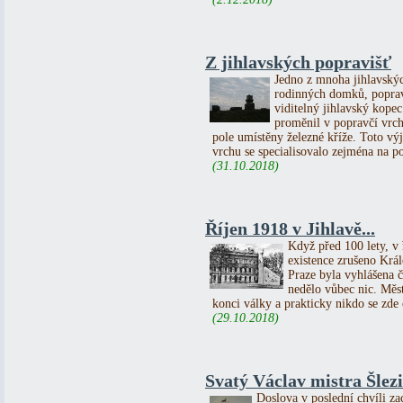
Z jihlavských popravišť
Jedno z mnoha jihlavskýc
rodinných domků, poprav
viditelný jihlavský kopec
proměnil v popravčí vrch
pole umístěny železné kříže. Toto vý
vrchu se specialisovalo zejména na p
(31.10.2018)
Říjen 1918 v Jihlavě...
Když před 100 lety, v ř
existence zrušeno Král
Praze byla vyhlášena č
nedělo vůbec nic. Měs
konci války a prakticky nikdo se zde o
(29.10.2018)
Svatý Václav mistra Šlezi
Doslova v poslední chvíli za