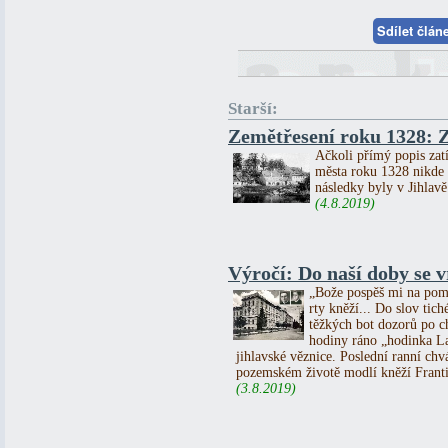
Sdílet člá
Starší:
Zemětřesení roku 1328: Z
Ačkoli přímý popis zatí
města roku 1328 nikde 
následky byly v Jihlavě
(4.8.2019)
Výročí: Do naší doby se vr
„Bože pospěš mi na pomo
rty kněží... Do slov tic
těžkých bot dozorů po c
hodiny ráno „hodinka La
jihlavské věznice. Poslední ranní chv
pozemském životě modlí kněží Franti
(3.8.2019)