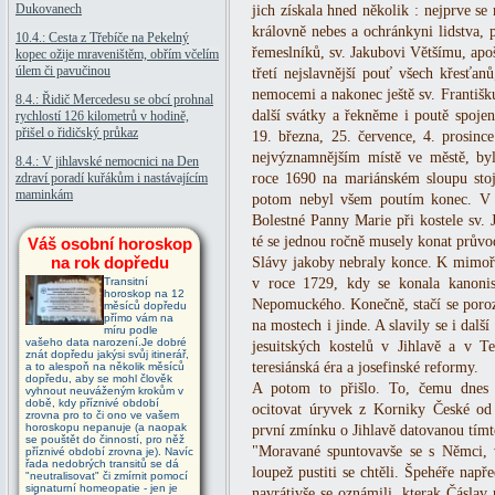
Dukovanech
jich získala hned několik : nejprve s
královně nebes a ochránkyni lidstva, 
10.4.: Cesta z Třebíče na Pekelný
řemeslníků, sv. Jakubovi Většímu, apo
kopec ožije mraveništěm, obřím včelím
úlem či pavučinou
třetí nejslavnější pouť všech křesťan
nemocemi a nakonec ještě sv. Františ
8.4.: Řidič Mercedesu se obcí prohnal
další svátky a řekněme i poutě spojen
rychlostí 126 kilometrů v hodině,
přišel o řidičský průkaz
19. března, 25. července, 4. prosinc
nejvýznamnějším místě ve městě, byl
8.4.: V jihlavské nemocnici na Den
zdraví poradí kuřákům i nastávajícím
roce 1690 na mariánském sloupu stoj
maminkám
potom nebyl všem poutím konec. V 
Bolestné Panny Marie při kostele sv. 
té se jednou ročně musely konat průvod
Váš osobní horoskop
na rok dopředu
Slávy jakoby nebraly konce. K mimořá
Transitní
v roce 1729, kdy se konala kanonis
horoskop na 12
Nepomuckého. Konečně, stačí se porozh
měsíců dopředu
přímo vám na
na mostech i jinde. A slavily se i dalš
míru podle
vašeho data narození.Je dobré
jesuitských kostelů v Jihlavě a v Te
znát dopředu jakýsi svůj itinerář,
teresiánská éra a josefinské reformy.
a to alespoň na několik měsíců
dopředu, aby se mohl člověk
A potom to přišlo. To, čemu dnes 
vyhnout neuváženým krokům v
době, kdy příznivé období
ocitovat úryvek z Korniky České od
zrovna pro to či ono ve vašem
horoskopu nepanuje (a naopak
první zmínku o Jihlavě datovanou tím
se pouštět do činností, pro něž
"Moravané spuntovavše se s Němci, 
příznivé období zrovna je). Navíc
řada nedobrých transitů se dá
loupež pustiti se chtěli. Špehéře napře
"neutralisovat" či zmírnit pomocí
signaturní homeopatie - jen je
navrátivše se oznámili, kterak Čáslav