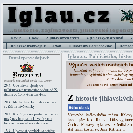
Revue
Glosy
Z jihlavských čtvrtí
Z jihlavských archivů
Z
Jihlavské tramvaje 1909-1948
Humoresky Bedřichovské
Homeopa
Iglau.cz: Publicistika, histor
Denní zpravodajství:
Výpočet vašich osobních h
Unikátní script na Leosvancara.cz v
konstelace, vyhledá k nim statisticky 
vám vybere vaš
Nejstarší regionální deník (zal. 1996):
Zde zadejte své
datum narození
20.4.: Oba hlavní vjezdy do
pelhřimovské nemocnice budou od 22.
dubna do 15. května uzavřeny
Z
historie jihlavských
20.4.: Medvědí trojka z táborské zoo
se těší na návštěvníky
Sdílet článek
20.4.: Kraj Vysočina postaví v Třebíči
Výstavbě královského města Jihlavy 
nový pavilon praktické výuky pro
brodu přes řeku Jihlavu. Díky vyjímeč
budoucí zemědělce a veterináře
Čech a Moravy byla ves i střediskem
stál farní kostel sv. Jana Křtitele...
15.4.: Upleťte si pomlázku a najděte