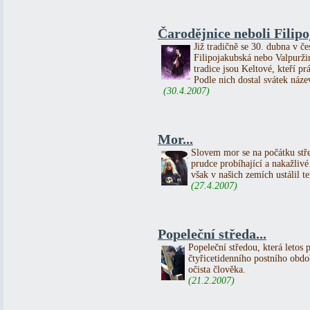
Čarodějnice neboli Filip
Již tradičně se 30. dubna v če
Filipojakubská nebo Valpurži
tradice jsou Keltové, kteří p
Podle nich dostal svátek název
(30.4.2007)
Mor...
Slovem mor se na počátku st
prudce probíhající a nakažliv
však v našich zemích ustálil 
(27.4.2007)
Popeleční středa...
Popeleční středou, která letos 
čtyřicetidenního postního obd
očista člověka.
(21.2.2007)