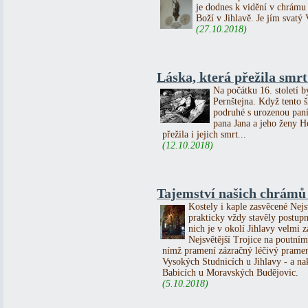
je dodnes k vidění v chrámu
Boží v Jihlavě. Je jím svatý 
(27.10.2018)
Láska, která přežila smrt 
Na počátku 16. století b
Pernštejna. Když tento 
podruhé s urozenou paní
pana Jana a jeho ženy He
přežila i jejich smrt...
(12.10.2018)
Tajemství našich chrámů 
Kostely i kaple zasvěcené Nejs
prakticky vždy stavěly postupn
nich je v okolí Jihlavy velmi
Nejsvětější Trojice na poutn
nímž pramení zázračný léčivý pramen
Vysokých Studnicích u Jihlavy - a n
Babicích u Moravských Budějovic.
(5.10.2018)