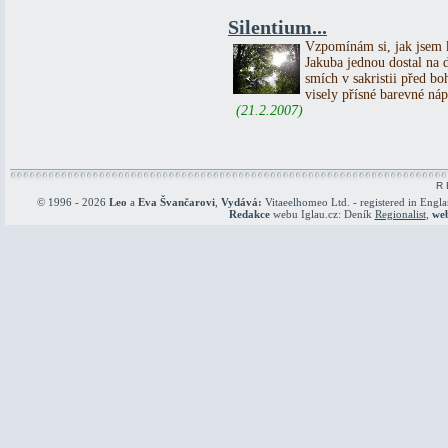
Silentium...
Vzpomínám si, jak jsem k
Jakuba jednou dostal na 
smích v sakristii před b
visely přísné barevné 
(21.2.2007)
R 
© 1996 - 2026
Leo
a
Eva Švančarovi
,
Vydává:
Vitaeelhomeo Ltd. - registered in Engl
Redakce
webu Iglau.cz: Deník
Regionalist
,
we