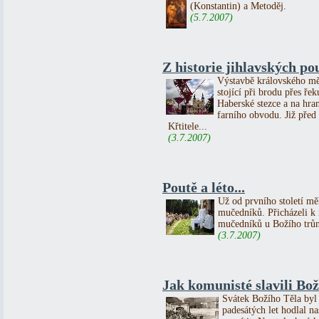
(Konstantin) a Metoděj.
(5.7.2007)
Z historie jihlavských po
Výstavbě královského měs
stojící při brodu přes ře
Haberské stezce a na hra
farního obvodu. Již před 
Křtitele...
(3.7.2007)
Poutě a léto...
Už od prvního století mě
mučedníků. Přicházeli k 
mučedníků u Božího trůn
(3.7.2007)
Jak komunisté slavili Boží
Svátek Božího Těla byl 
padesátých let hodlal n