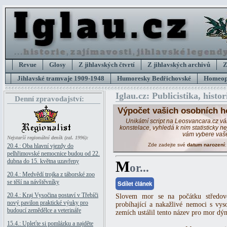
Revue
Glosy
Z jihlavských čtvrtí
Z jihlavských archivů
Z
Jihlavské tramvaje 1909-1948
Humoresky Bedřichovské
Homeopa
Iglau.cz: Publicistika, histor
Denní zpravodajství:
Výpočet vašich osobních h
Unikátní script na Leosvancara.cz v
konstelace, vyhledá k nim statisticky 
vám vybere vaš
Nejstarší regionální deník (zal. 1996):
Zde zadejte své
datum narození
20.4.: Oba hlavní vjezdy do
pelhřimovské nemocnice budou od 22.
dubna do 15. května uzavřeny
M
or...
20.4.: Medvědí trojka z táborské zoo
se těší na návštěvníky
Sdílet článek
20.4.: Kraj Vysočina postaví v Třebíči
Slovem mor se na počátku středov
nový pavilon praktické výuky pro
probíhající a nakažlivé nemoci s vys
budoucí zemědělce a veterináře
zemích ustálil tento název pro mor dý
15.4.: Upleťte si pomlázku a najděte