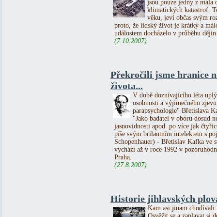
jsou pouze jedny z mála 
klimatických katastrof. 
věku, jeví občas svým ro
proto, že lidský život je krátký a 
událostem docházelo v průběhu dějin
(7.10.2007)
Překročili jsme hranice 
života...
V době doznívajícího léta upl
osobnosti a výjimečného zjevu 
parapsychologie" Břetislava K
"Jako badatel v oboru dosud n
jasnovidnosti apod. po více jak čtyřic
píše svým brilantním intelektem s p
Schopenhauer) - Břetislav Kafka 
vychází až v roce 1992 v pozoruhodn
Praha.
(27.8.2007)
Historie jihlavských plo
Kam asi jinam chodívali l
Osvěžit se a zaplavat si 