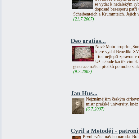
se vydat k nedalekým ryb
doposud bezesporu patří
Scheibenteich a Krummteich. Jejich vě
(21.7.2007)
Deo gratias...
Nové Motu proprio „Sum
které vydal Benedikt XVI.
- tou nejlepší zprávou v o
Už nebude kacířstvím slav
generace našich předků po moho stale
(9.7.2007)
Jan Hus...
Nejznámějším českým církevn
mistr pražské university, kněz
(6.7.2007)
Cyril a Metoděj - patron
První světci našeho národa. Bra