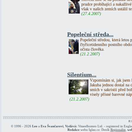
prudce probíhající a nakažliv
však v našich zemích ustálil 
(27.4.2007)
Popeleční středa...
Popeleční středou, která letos 
čtyřicetidenního postního obd
očista člověka.
(21.2.2007)
Silentium...
Vzpomínám si, jak jsem k
Jakuba jednou dostal na 
smích v sakristii před b
visely přísné barevné 
(21.2.2007)
R 
© 1996 - 2026
Leo
a
Eva Švančarovi
,
Vydává:
Vitaeelhomeo Ltd. - registered in Engl
Redakce
webu Iglau.cz: Deník
Regionalist
,
we