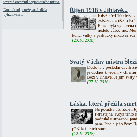
továrně zachránil negramotného mistra.
Říjen 1918 v Jihlavě...
Doutník od papeže, aneb děda
výtržníkem…
Když před 100 lety, v ř
existence zrušeno Král
Praze byla vyhlášena č
nedělo vůbec nic. Měs
konci války a prakticky nikdo se zde o
(29.10.2018)
Svatý Václav mistra Šlezi
Doslova v poslední chvíli za
je dodnes k vidění v chrámu
Boží v Jihlavě. Je jím svatý 
(27.10.2018)
Láska, která přežila smrt 
Na počátku 16. století b
Pernštejna. Když tento 
podruhé s urozenou paní
pana Jana a jeho ženy He
přežila i jejich smrt...
(12.10.2018)