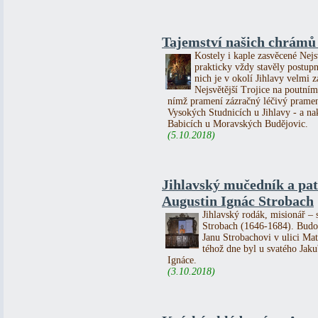
Tajemství našich chrámů 
Kostely i kaple zasvěcené Nejs
prakticky vždy stavěly postupn
nich je v okolí Jihlavy velmi
Nejsvětější Trojice na poutn
nímž pramení zázračný léčivý pramen
Vysokých Studnicích u Jihlavy - a n
Babicích u Moravských Budějovic.
(5.10.2018)
Jihlavský mučedník a pa
Augustin Ignác Strobach
Jihlavský rodák, misionář – 
Strobach (1646-1684). Budou
Janu Strobachovi v ulici Ma
téhož dne byl u svatého Jak
Ignáce.
(3.10.2018)