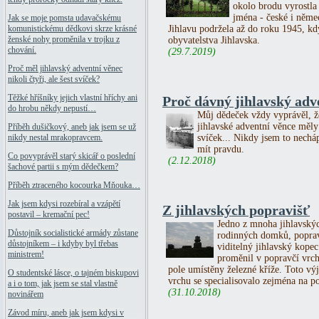
okolo brodu vyrostla
jména - české i něme
Jak se moje pomsta udavačskému
Jihlavu podržela až do roku 1945, kd
komunistickému dědkovi skrze krásné
ženské nohy proměnila v trojku z
obyvatelstva Jihlavska.
chování.
(29.7.2019)
Proč měl jihlavský adventní věnec
nikoli čtyři, ale šest svíček?
Těžké hříšníky jejich vlastní hříchy ani
Proč dávný jihlavský adve
do hrobu někdy nepustí…
Můj dědeček vždy vyprávěl, ž
jihlavské adventní věnce měly
Příběh dušičkový, aneb jak jsem se už
svíček... Nikdy jsem to necháp
nikdy nestal mrakopravcem.
mít pravdu.
Co povyprávěl starý skicář o poslední
(2.12.2018)
šachové partii s mým dědečkem?
Příběh ztraceného kocourka Mňouka…
Jak jsem kdysi rozebíral a vzápětí
Z jihlavských popravišť
postavil – kremační pec!
Jedno z mnoha jihlavskýc
Důstojník socialistické armády zůstane
rodinných domků, poprav
důstojníkem – i kdyby byl třebas
viditelný jihlavský kopec
ministrem!
proměnil v popravčí vrch
pole umístěny železné kříže. Toto vý
O studentské lásce, o tajném biskupovi
vrchu se specialisovalo zejména na p
a i o tom, jak jsem se stal vlastně
(31.10.2018)
novinářem
Závod míru, aneb jak jsem kdysi v