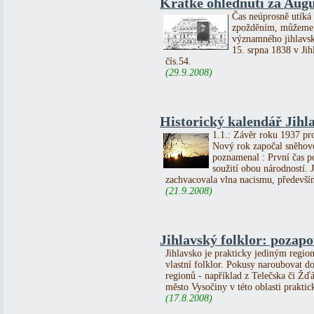
Krátké ohlédnutí za Au
Čas neúprosně utíká 
zpožděním, můžeme s
významného jihlavsk
15. srpna 1838 v Ji
čís.54.
(29.9.2008)
Historický kalendář Jihla
1.1.: Závěr roku 1937 pr
Nový rok započal sněhov
poznamenal : První čas p
soužití obou národností.
zachvacovala vlna nacismu, předevší
(21.9.2008)
Jihlavský folklor: pozap
Jihlavsko je prakticky jediným regi
vlastní folklor. Pokusy naroubovat do
regionů - například z Telečska či Žďá
město Vysočiny v této oblasti praktic
(17.8.2008)