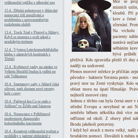
Mor se proj
velikonoční vajíčko v táborské zoo
mízních uzlin
15.4.: Dětská pohotovost v jihlavské
kloubů. Při p
nemocnici čelí zneužívání a
krev a četné 
problémům s nerovnoměrným
rozložením služeb
zčernání. Pro
Na vrcholu 
13.4.: Truck Trial v Pístově u Jihlavy:
pacienty náhl
Když se monstra z oceli utkají s
nezdolným terénem
nastává nejča
selháním kre
12.4.: Výstava Leteckomodelářského
bývá průběh
klubu v zámeckých konírnách v
Třebíči
přežívá. Kdo zpravidla přežil tři dny 
naději na uzdravení.
12.4.: Květinové vazby na zámku ve
Velkém Meziříčí budou k vidění po
Přenos morové infekce je přičítán ze
celé Velikonoce
původce - bakterie Yersinia pestis - mo
pravý mor na Zemi vyskytuje. Kdo se 
10.4.: Smetanovy sady v Jihlavě čeká
oživení: park dostane nové stromy,
oblast moru na úpatí Himaláje. Práv
keře i cesty
nejhorší morové rány.
Jednou z těchto ran byla černá smrt v
10.4.: Pašijová hra Co se stalo s
Ježíšem? ve Žďáře nad Sázavou
střední Evropu a nevyhnul se ani
zemřelo během několika dnů více ne
10.4.: Nemocnice v Pelhřimově
odříznut od okolí. Z obavy před nák
modernizuje diagnostiky
kolorektálního karcinomu
Brodu jakékoli potraviny.
I když byl strach z moru velký, našli 
10.4.: Kreativní velikonoční tvoření a
prohlídky v jaderné elektrárně v
brodským pomoci. Dováželi k městu nej