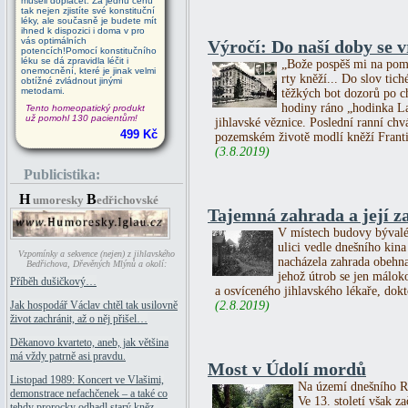
museli doplácet. Za jednu cenu
tak nejen zjistíte své konstituční
léky, ale současně je budete mít
ihned k dispozici i doma v pro
vás optimálních
Výročí: Do naší doby se vr
potencích!Pomocí konstitučního
léku se dá zpravidla léčit i
„Bože pospěš mi na pomo
onemocnění, které je jinak velmi
rty kněží... Do slov tic
obtížné zvládnout jinými
metodami.
těžkých bot dozorů po c
hodiny ráno „hodinka La
Tento homeopatický produkt
už pomohl 130 pacientům!
jihlavské věznice. Poslední ranní chv
499 Kč
pozemském životě modlí kněží Franti
(3.8.2019)
Publicistika:
H
B
umoresky
edřichovské
Tajemná zahrada a její z
V místech budovy bývaléh
ulici vedle dnešního kina 
Vzpomínky a sekvence (nejen) z jihlavského
nacházela zahrada obehna
Bedřichova, Dřevěných Mlýnů a okolí:
jehož útrob se jen málok
Příběh dušičkový…
a osvíceného jihlavského lékaře, dok
(2.8.2019)
Jak hospodář Václav chtěl tak usilovně
život zachránit, až o něj přišel…
Děkanovo kvarteto, aneb, jak většina
má vždy patrně asi pravdu.
Most v Údolí mordů
Listopad 1989: Koncert ve Vlašimi,
Na území dnešního Ra
demonstrace nefachčenek – a také co
Ve 13. století však z
tehdy prorocky odhadl starý kněz.