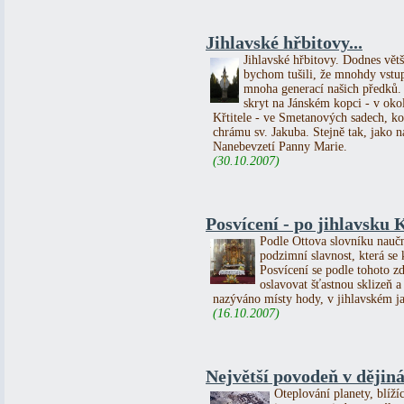
Jihlavské hřbitovy...
Jihlavské hřbitovy. Dodnes větš
bychom tušili, že mnohdy vstu
mnoha generací našich předků.
skryt na Jánském kopci - v okol
Křtitele - ve Smetanových sadech, k
chrámu sv. Jakuba. Stejně tak, jako 
Nanebevzetí Panny Marie.
(30.10.2007)
Posvícení - po jihlavsku
Podle Ottova slovníku naučn
podzimní slavnost, která se
Posvícení se podle tohoto z
oslavovat šťastnou sklizeň 
nazýváno místy hody, v jihlavském j
(16.10.2007)
Největší povodeň v dějin
Oteplování planety, blíží