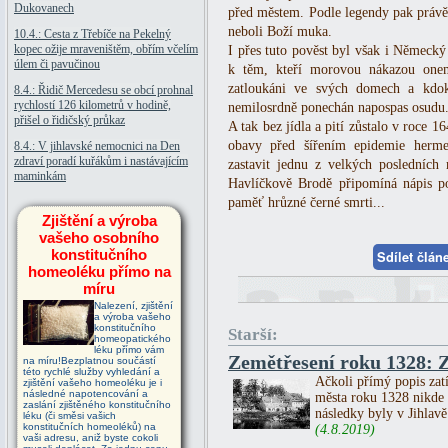
Dukovanech
před městem. Podle legendy pak právě 
neboli Boží muka.
10.4.: Cesta z Třebíče na Pekelný
kopec ožije mraveništěm, obřím včelím
I přes tuto pověst byl však i Německý
úlem či pavučinou
k těm, kteří morovou nákazou onem
zatloukáni ve svých domech a kdok
8.4.: Řidič Mercedesu se obcí prohnal
rychlostí 126 kilometrů v hodině,
nemilosrdně ponechán napospas osudu
přišel o řidičský průkaz
A tak bez jídla a pití zůstalo v roce 1
obavy před šířením epidemie herme
8.4.: V jihlavské nemocnici na Den
zdraví poradí kuřákům i nastávajícím
zastavit jednu z velkých posledníc
maminkám
Havlíčkově Brodě připomíná nápis 
paměť hrůzné černé smrti...
Zjištění a výroba
vašeho osobního
konstitučního
Sdílet člá
homeoléku přímo na
míru
Nalezení, zjištění
a výroba vašeho
konstitučního
Starší:
homeopatického
léku přímo vám
Zemětřesení roku 1328: Z
na míru!Bezplatnou součástí
této rychlé služby vyhledání a
Ačkoli přímý popis zatí
zjištění vašeho homeoléku je i
následné napotencování a
města roku 1328 nikde 
zaslání zjištěného konstitučního
následky byly v Jihlavě
léku (či směsi vašich
konstitučních homeoléků) na
(4.8.2019)
vaši adresu, aniž byste cokoli