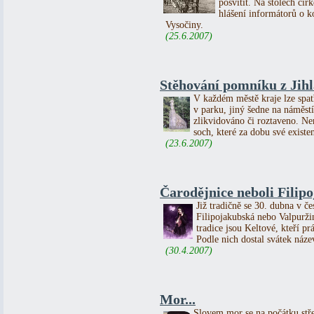
posvítit. Na stolech cír
hlášení informátorů o 
Vysočiny.
(25.6.2007)
Stěhování pomníku z Jihl
V každém městě kraje lze spat
v parku, jiný šedne na náměs
zlikvidováno či roztaveno. 
soch, které za dobu své existe
(23.6.2007)
Čarodějnice neboli Filip
Již tradičně se 30. dubna v če
Filipojakubská nebo Valpurži
tradice jsou Keltové, kteří p
Podle nich dostal svátek název
(30.4.2007)
Mor...
Slovem mor se na počátku st