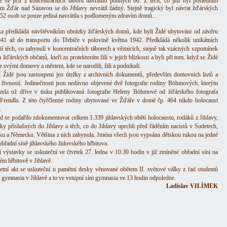
e se jich z koncentračních táborů navrátilo pouhých 60. Z těch, co jim byl posledním
 Žďár nad Sázavou se do Jihlavy nevrátil žádný. Stejně tragický byl návrat žďárských
 52 osob se pouze jediná navrátila s podlomeným zdravím domů...
a předkládá návštěvníkům obrázky žďárských domů, kde byli Židé ubytováni od závěru
41 až do transportu do Třebíče v polovině května 1942. Předkládá několik unikátních
fií těch, co zahynuli v koncentračních táborech a věznicích, stejně tak vzácných vzpomínek
 žďárských občanů, kteří za protektorátu žili v jejich blízkosti a byli při tom, když se Židé
se svými domovy a městem, kde se narodili, žili a podnikali.
tí Židé jsou zastoupeni jen útržky z archivních dokumentů, především domovních listů a
 živností. Jedinečností jsou nedávno objevené dvě fotografie rodiny Böhmových, kterým
zela už dříve v tisku publikovaná fotografie Heleny Böhmové od žďárského fotografa
Frendla. Z této čtyřčlenné rodiny ubytované ve Žďáře v domě čp. 464 nikdo holocaust
.
 se podařilo zdokumentovat celkem 1.339 jihlavských obětí holocaustu, rodáků z Jihlavy,
y příslušných do Jihlavy a těch, co do Jihlavy uprchli před řáděním nacistů v Sudetech,
u a Německu. Většina z nich zahynula. Jména všech jsou vypsána dětskou rukou na jedné
 obřadní síně jihlavského židovského hřbitova.
í výstavky se uskuteční ve čtvrtek 27. ledna v 10.30 hodin v již zmíněné obřadní síni na
ém hřbitově v Jihlavě.
ietní akt se uskuteční u pamětní desky věnované obětem II. světové války z řad studentů
 gymnasia v Jihlavě a to ve vstupní síni gymnasia ve 13 hodin odpoledne.
Ladislav VILÍMEK