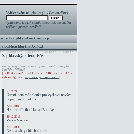
Vyhledávání
na Iglau.cz
(+ v Regionalistu)
:
Vyhledávat lze jak s diakritikou, tak bez ní. Na
velikosti písmen nezáleží.
rojížďka jihlavskou tramvají
 a publicistika (na X-P.cz)
Z jihlavských letopisů:
Pro servery Regionalist a iglau.cz exklusivně píše
Ladislav Vilímek
...
(Další desítky článků Ladislava Vilímka viz. také v
rubrice Iglau.cz
Z jihlavských archivů..."
)
5.5.2024 :
Území která měla sloužit pro výchovu nových
bojovníků do řad SS
22.6.2019 :
Historie důlního díla nad Rounkem
26.12.2016 :
Veselé Vánoce
27.1.2014 :
Den památky obětí holocaustu