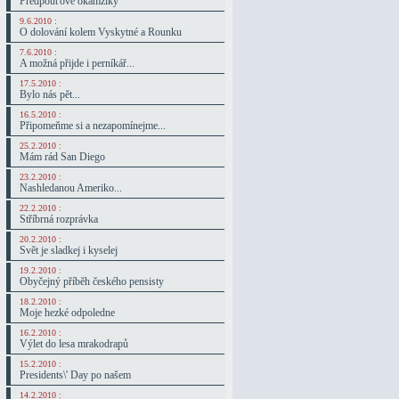
Předpouťové okamžiky
9.6.2010 :
O dolování kolem Vyskytné a Rounku
7.6.2010 :
A možná přijde i perníkář...
17.5.2010 :
Bylo nás pět...
16.5.2010 :
Připomeňme si a nezapomínejme...
25.2.2010 :
Mám rád San Diego
23.2.2010 :
Nashledanou Ameriko...
22.2.2010 :
Stříbrná rozprávka
20.2.2010 :
Svět je sladkej i kyselej
19.2.2010 :
Obyčejný příběh českého pensisty
18.2.2010 :
Moje hezké odpoledne
16.2.2010 :
Výlet do lesa mrakodrapů
15.2.2010 :
Presidents\' Day po našem
14.2.2010 :