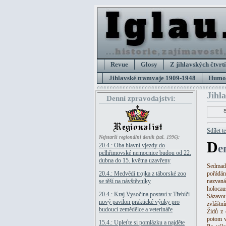
Revue
Glosy
Z jihlavských čtvrtí
Jihlavské tramvaje 1909-1948
Humor
Jihl
Denní zpravodajství:
Sdílet t
Nejstarší regionální deník (zal. 1996):
D
20.4.: Oba hlavní vjezdy do
e
pelhřimovské nemocnice budou od 22.
dubna do 15. května uzavřeny
Sedmadv
20.4.: Medvědí trojka z táborské zoo
pořádán
se těší na návštěvníky
nazvan
holocau
20.4.: Kraj Vysočina postaví v Třebíči
Sázavou
nový pavilon praktické výuky pro
zvláštn
budoucí zemědělce a veterináře
Židů z 
potom v
15.4.: Upleťte si pomlázku a najděte