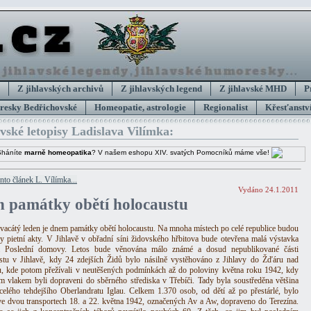
Z jihlavských archivů
Z jihlavských legend
Z jihlavské MHD
P
esky Bedřichovské
Homeopatie, astrologie
Regionalist
Křesťanství
avské letopisy Ladislava Vilímka:
Sháníte
marně homeopatika
? V našem eshopu XIV. svatých Pomocníků máme vše!
ento článek L. Vílímka...
Vydáno 24.1.2011
n památky obětí holocaustu
acátý leden je dnem památky obětí holocaustu. Na mnoha místech po celé republice budou
y pietní akty. V Jihlavě v obřadní síni židovského hřbitova bude otevřena malá výstavka
á Poslední domovy. Letos bude věnována málo známé a dosud nepublikované části
stu v Jihlavě, kdy 24 zdejších Židů bylo násilně vystěhováno z Jihlavy do Žďáru nad
, kde potom přežívali v neutěšených podmínkách až do poloviny května roku 1942, kdy
ím vlakem byli dopraveni do sběrného střediska v Třebíči. Tady byla soustředěna většina
celého tehdejšího Oberlandratu Iglau. Celkem 1.370 osob, od dětí až po přestárlé, bylo
e dvou transportech 18. a 22. května 1942, označených Av a Aw, dopraveno do Terezína.