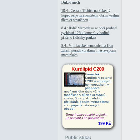
Dukovanech
10.4.: Cesta z Třebíče na Pekelný
kopec ožije mraveništěm, obřím včelím
úlem či pavučinou
8.4.: Řidič Mercedesu se obcí prohnal
rychlostí 126 kilometrů v hodině,
přišel o řidičský průkaz
8.4.: V jihlavské nemocnici na Den
zdraví poradí kuřákům i nastávajícím
maminkám
Kurdlipid C200
Homeolék
Kurdlipid v potenci
C200 je vhodným
homeopatikem v
případech
nepříjemného růstu váhy
(například v důsledku svátků,
stresu, či naopak v období
přejídání), poruch metabolismu
či i v případě stresových
období.
Tento homeopatický produkt
už pomohl 477 pacientům!
199 Kč
Publicistika: