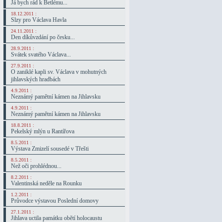
Já bych rád k Betlému...
18.12.2011 :
Slzy pro Václava Havla
24.11.2011 :
Den díkůvzdání po česku...
28.9.2011 :
Svátek svatého Václava...
27.9.2011 :
O zaniklé kapli sv. Václava v mohutných
jihlavských hradbách
4.9.2011 :
Neznámý pamětní kámen na Jihlavsku
4.9.2011 :
Neznámý pamětní kámen na Jihlavsku
18.8.2011 :
Pekelský mlýn u Rantířova
8.5.2011 :
Výstava Zmizelí sousedé v Třešti
8.5.2011 :
Než oči prohlédnou...
8.2.2011 :
Valentinská neděle na Rounku
1.2.2011 :
Průvodce výstavou Poslední domovy
27.1.2011 :
Jihlava uctila památku obětí holocaustu