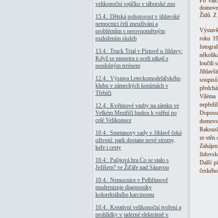
Po válc
velikonoční vajíčko v táborské zoo
domovem
Židů. Z
15.4.: Dětská pohotovost v jihlavské
nemocnici čelí zneužívání a
Výstavk
problémům s nerovnoměrným
rozložením služeb
roku 19
fotogra
13.4.: Truck Trial v Pístově u Jihlavy:
několika
Když se monstra z oceli utkají s
loučili 
nezdolným terénem
Jihlavš
12.4.: Výstava Leteckomodelářského
soupisů
klubu v zámeckých konírnách v
předchá
Třebíči
Viléma 
nepřežil
12.4.: Květinové vazby na zámku ve
Velkém Meziříčí budou k vidění po
Doposud
celé Velikonoce
domovsk
Rakousk
10.4.: Smetanovy sady v Jihlavě čeká
ze stěn
oživení: park dostane nové stromy,
Zahájen
keře i cesty
židovsk
10.4.: Pašijová hra Co se stalo s
Další p
Ježíšem? ve Žďáře nad Sázavou
českého
10.4.: Nemocnice v Pelhřimově
modernizuje diagnostiky
kolorektálního karcinomu
10.4.: Kreativní velikonoční tvoření a
prohlídky v jaderné elektrárně v