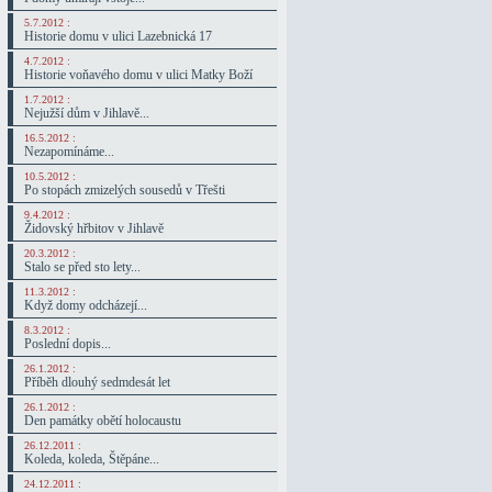
5.7.2012 :
Historie domu v ulici Lazebnická 17
4.7.2012 :
Historie voňavého domu v ulici Matky Boží
1.7.2012 :
Nejužší dům v Jihlavě...
16.5.2012 :
Nezapomínáme...
10.5.2012 :
Po stopách zmizelých sousedů v Třešti
9.4.2012 :
Židovský hřbitov v Jihlavě
20.3.2012 :
Stalo se před sto lety...
11.3.2012 :
Když domy odcházejí...
8.3.2012 :
Poslední dopis...
26.1.2012 :
Příběh dlouhý sedmdesát let
26.1.2012 :
Den památky obětí holocaustu
26.12.2011 :
Koleda, koleda, Štěpáne...
24.12.2011 :