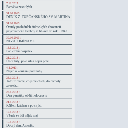
7.11.2013 :
Památka zesnulých
31.10.2013 :
DENÍK Z TURČANSKÉHO SV. MARTINA
31.10.2013 :
Osudy posledních židovských chovanců
psychiatrické léčebny v Jihlavě do roku 1942
30.10.2013 :
NEZAPOMÍNÁME
19.5.2013 :
Pár kroků nazpátek
21.2.2013 :
Únor bílý, pole sílí a nejen pole
4.2.2013 :
Nejen o koukání pod nohy
29.1.2013 :
Teď už máme, co jsme chtěli, do rachoty
zvesela...
23.1.2013 :
Den památky obětí holocaustu
21.1.2013 :
Křížem krážem a po svých
19.1.2013 :
Všude se lidi nějak maj
16.1.2013 :
Dobrý den, Ameriko