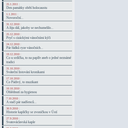
25.1.2011 :
Den památky obětí holocaustu
1.1.2011 :
Novoroční...
31.12.2010 :
A žiju dál, jakoby se nechumelilo...
25.12.2010 :
Pryč s cizáckými vánočními kýči
24.12.2010 :
Pár řádků ryze vánočních...
19.12.2010 :
Co u srdíčka, to na papíře aneb o jedné neznámé
tradici
31.10.2010 :
Sváteční listování kronikami
17.10.2010 :
Co Pádivý, to muzikant
10.10.2010 :
Ohlédnutí za hygienou
7.10.2010 :
A stačí pár nadšenců...
30.9.2010 :
Historie kapličky se zvoničkou v Ústí
27.9.2010 :
Svatováclavská kaple