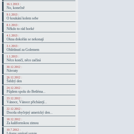
16.1.2013 :
No, konečně
9.1.2013 :
O koukání kolem sebe
8.1.2013 :
Někdo to rád horké
4.1.2013 :
Okna dokořán se nekonají
3.1.2013 :
Ohlédnutí za Golemem
1.1.2013 :
Něco končí, něco začíná
30.12.2012 :
Návraty
26.12.2012 :
Štědrý den
24.12.2012 :
Půjdem spolu do Betléma...
23.12.2012 :
Vánoce, Vánoce přicházejí...
22.12.2012 :
Docela obyčejný americký den...
18.12.2012 :
Za kalifornskou zimou
10.7.2012 :
I domy umírají vstoje...