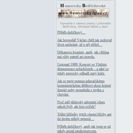
H
B
umoresky
edřichovské
Vzpomínky a sekvence (nejen) z jihlavského
Bedřichova, Dřevěných Mlýnů a okolí:
Příběh dušičkový…
Jak hospodář Václav chtěl tak usilovně
život zachránit, až o něj přišel…
Děkanovo kvarteto, aneb, jak většina
má vždy patrně asi pravdu.
Listopad 1989: Koncert ve Vlašimi,
demonstrace nefachčenek – a také co
tehdy prorocky odhadl starý kněz.
Jak se moje pomsta udavačskému
komunistickému dědkovi skrze krásné
ženské nohy proměnila v trojku z
chování.
Proč měl jihlavský adventní věnec
nikoli čtyři, ale šest svíček?
Těžké hříšníky jejich vlastní hříchy ani
do hrobu někdy nepustí…
Příběh dušičkový, aneb jak jsem se už
nikdy nestal mrakopravcem.