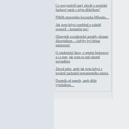
Co povyprávěl starý skicář o poslední
šachové partii s mým dědečkem?
Příběh ztraceného kocourka Mňouka…
Jak jsem kdysi rozebíral a vzápětí
postavil – kremační pec!
Důstojník socialistické armády zůstane
důstojníkem – i kdyby byl třebas
ministrem!
O studentské lásce, o tajném biskupovi
a i o tom, jak jsem se stal vlastně
novinářem
Závod míru, aneb jak jsem kdysi v
továrně zachránil negramotného mistra.
Doutník od papeže, aneb děda
výtržníkem…