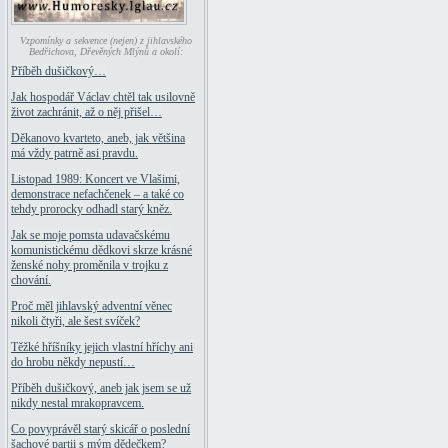
Vzpomínky a sekvence (nejen) z jihlavského
Bedřichova, Dřevěných Mlýnů a okolí:
Příběh dušičkový…
Jak hospodář Václav chtěl tak usilovně
život zachránit, až o něj přišel…
Děkanovo kvarteto, aneb, jak většina
má vždy patrně asi pravdu.
Listopad 1989: Koncert ve Vlašimi,
demonstrace nefachčenek – a také co
tehdy prorocky odhadl starý kněz.
Jak se moje pomsta udavačskému
komunistickému dědkovi skrze krásné
ženské nohy proměnila v trojku z
chování.
Proč měl jihlavský adventní věnec
nikoli čtyři, ale šest svíček?
Těžké hříšníky jejich vlastní hříchy ani
do hrobu někdy nepustí…
Příběh dušičkový, aneb jak jsem se už
nikdy nestal mrakopravcem.
Co povyprávěl starý skicář o poslední
šachové partii s mým dědečkem?