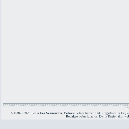
R 
© 1996 - 2026
Leo
a
Eva Švančarovi
,
Vydává:
Vitaeelhomeo Ltd. - registered in Engl
Redakce
webu Iglau.cz: Deník
Regionalist
,
we