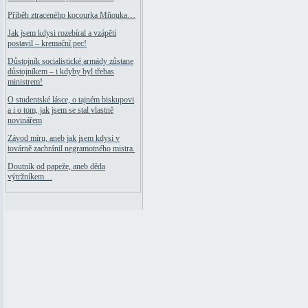
Příběh ztraceného kocourka Mňouka…
Jak jsem kdysi rozebíral a vzápětí
postavil – kremační pec!
Důstojník socialistické armády zůstane
důstojníkem – i kdyby byl třebas
ministrem!
O studentské lásce, o tajném biskupovi
a i o tom, jak jsem se stal vlastně
novinářem
Závod míru, aneb jak jsem kdysi v
továrně zachránil negramotného mistra.
Doutník od papeže, aneb děda
výtržníkem…