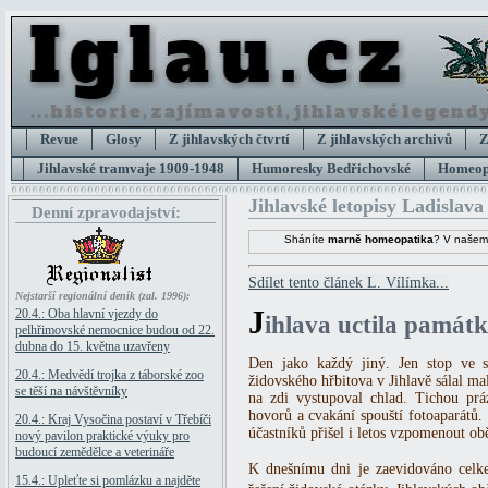
Revue
Glosy
Z jihlavských čtvrtí
Z jihlavských archivů
Z
Jihlavské tramvaje 1909-1948
Humoresky Bedřichovské
Homeopa
Jihlavské letopisy Ladislava
Denní zpravodajství:
Sháníte
marně homeopatika
? V našem
Sdílet tento článek L. Vílímka...
Nejstarší regionální deník (zal. 1996):
J
20.4.: Oba hlavní vjezdy do
ihlava uctila památk
pelhřimovské nemocnice budou od 22.
dubna do 15. května uzavřeny
Den jako každý jiný. Jen stop ve s
20.4.: Medvědí trojka z táborské zoo
židovského hřbitova v Jihlavě sálal m
se těší na návštěvníky
na zdi vystupoval chlad. Tichou prá
hovorů a cvakání spouští fotoaparátů
20.4.: Kraj Vysočina postaví v Třebíči
účastníků přišel i letos vzpomenout ob
nový pavilon praktické výuky pro
budoucí zemědělce a veterináře
K dnešnímu dni je zaevidováno celke
15.4.: Upleťte si pomlázku a najděte