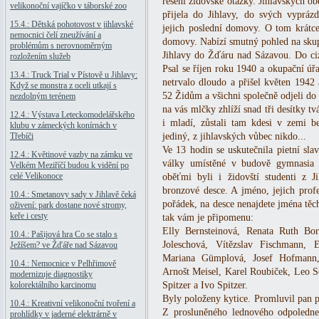
řešení židovské otázky. Jihlavských obě
velikonoční vajíčko v táborské zoo
přijela do Jihlavy, do svých vyprá
15.4.: Dětská pohotovost v jihlavské
jejich poslední domovy. O tom krátce
nemocnici čelí zneužívání a
domovy. Nabízí smutný pohled na sku
problémům s nerovnoměrným
Jihlavy do Žďáru nad Sázavou. Do ciz
rozložením služeb
Psal se říjen roku 1940 a okupační úř
13.4.: Truck Trial v Pístově u Jihlavy:
netrvalo dloudo a přišel květen 1942 
Když se monstra z oceli utkají s
52 Židům a všichni společně odjeli do 
nezdolným terénem
na vás mlčky zhlíží snad tři desítky tvá
12.4.: Výstava Leteckomodelářského
i mladí, zůstali tam kdesi v zemi b
klubu v zámeckých konírnách v
Třebíči
jediný, z jihlavských vůbec nikdo...
Ve 13 hodin se uskutečnila pietní sla
12.4.: Květinové vazby na zámku ve
války umístěné v budově gymnasia 
Velkém Meziříčí budou k vidění po
celé Velikonoce
oběťmi byli i židovští studenti z 
bronzové desce. A jméno, jejich prof
10.4.: Smetanovy sady v Jihlavě čeká
pořádek, na desce nenajdete jména těch
oživení: park dostane nové stromy,
keře i cesty
tak vám je připomenu:
Elly Bernsteinová, Renata Ruth Bor
10.4.: Pašijová hra Co se stalo s
Joleschová, Vítězslav Fischmann, 
Ježíšem? ve Žďáře nad Sázavou
Mariana Gümplová, Josef Hofmann,
10.4.: Nemocnice v Pelhřimově
Arnošt Meisel, Karel Roubiček, Leo S
modernizuje diagnostiky
kolorektálního karcinomu
Spitzer a Ivo Spitzer.
Byly položeny kytice. Promluvil pan p
10.4.: Kreativní velikonoční tvoření a
Z prosluněného lednového odpoledn
prohlídky v jaderné elektrárně v