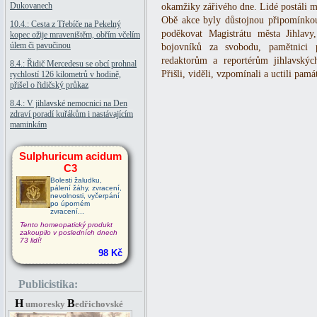
Dukovanech
okamžiky zářivého dne. Lidé postáli min
Obě akce byly důstojnou připomínkou
10.4.: Cesta z Třebíče na Pekelný
poděkovat Magistrátu města Jihlav
kopec ožije mraveništěm, obřím včelím
úlem či pavučinou
bojovníků za svobodu, pamětnici 
redaktorům a reportérům jihlavský
8.4.: Řidič Mercedesu se obcí prohnal
Přišli, viděli, vzpomínali a uctili pam
rychlostí 126 kilometrů v hodině,
přišel o řidičský průkaz
8.4.: V jihlavské nemocnici na Den
zdraví poradí kuřákům i nastávajícím
maminkám
Sulphuricum acidum
C3
Bolesti žaludku,
pálení žáhy, zvracení,
nevolnosti, vyčerpání
po úporném
zvracení...
Tento homeopatický produkt
zakoupilo v posledních dnech
73 lidí!
98 Kč
Publicistika:
H
B
umoresky
edřichovské