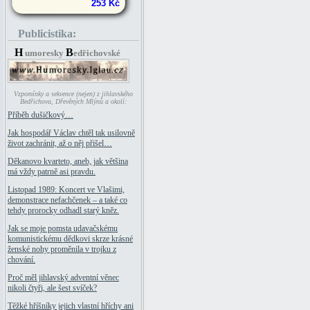
253 Kč
Publicistika:
H
B
umoresky
edřichovské
Vzpomínky a sekvence (nejen) z jihlavského
Bedřichova, Dřevěných Mlýnů a okolí:
Příběh dušičkový…
Jak hospodář Václav chtěl tak usilovně
život zachránit, až o něj přišel…
Děkanovo kvarteto, aneb, jak většina
má vždy patrně asi pravdu.
Listopad 1989: Koncert ve Vlašimi,
demonstrace nefachčenek – a také co
tehdy prorocky odhadl starý kněz.
Jak se moje pomsta udavačskému
komunistickému dědkovi skrze krásné
ženské nohy proměnila v trojku z
chování.
Proč měl jihlavský adventní věnec
nikoli čtyři, ale šest svíček?
Těžké hříšníky jejich vlastní hříchy ani