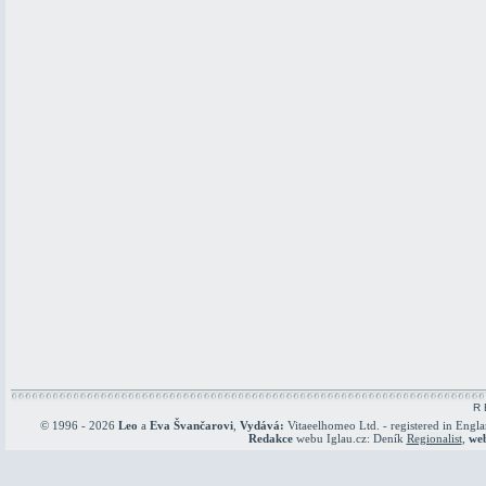
R 
© 1996 - 2026
Leo
a
Eva Švančarovi
,
Vydává:
Vitaeelhomeo Ltd. - registered in Engl
Redakce
webu Iglau.cz: Deník
Regionalist
,
we