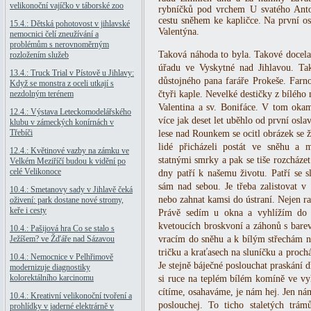
velikonoční vajíčko v táborské zoo
rybníčků pod vrchem U svatého An
cestu sněhem ke kapličce. Na první os
15.4.: Dětská pohotovost v jihlavské
Valentýna.
nemocnici čelí zneužívání a
problémům s nerovnoměrným
Taková náhoda to byla. Takové docela 
rozložením služeb
úřadu ve Vyskytné nad Jihlavou. Ta
13.4.: Truck Trial v Pístově u Jihlavy:
důstojného pana faráře Prokeše. Farno
Když se monstra z oceli utkají s
nezdolným terénem
čtyři kaple. Nevelké destičky z bílého
Valentina a sv. Bonifáce. V tom okam
12.4.: Výstava Leteckomodelářského
více jak deset let uběhlo od první osla
klubu v zámeckých konírnách v
Třebíči
lese nad Rounkem se ocitl obrázek se ž
lidé přicházeli postát ve sněhu a
12.4.: Květinové vazby na zámku ve
statnými smrky a pak se tiše rozcház
Velkém Meziříčí budou k vidění po
celé Velikonoce
dny patří k našemu životu. Patří se sl
sám nad sebou. Je třeba zalistovat v
10.4.: Smetanovy sady v Jihlavě čeká
nebo zahnat kamsi do ústraní. Nejen ra
oživení: park dostane nové stromy,
keře i cesty
Právě sedím u okna a vyhlížím do 
kvetoucích broskvoní a záhonů s bare
10.4.: Pašijová hra Co se stalo s
Ježíšem? ve Žďáře nad Sázavou
vracím do sněhu a k bílým střechám na 
tričku a kraťasech na sluníčku a proc
10.4.: Nemocnice v Pelhřimově
Je stejně báječné poslouchat praskání 
modernizuje diagnostiky
kolorektálního karcinomu
si ruce na teplém bílém komíně ve vy
cítíme, osahaváme, je nám hej. Jen nám
10.4.: Kreativní velikonoční tvoření a
poslouchej. To ticho staletých trá
prohlídky v jaderné elektrárně v