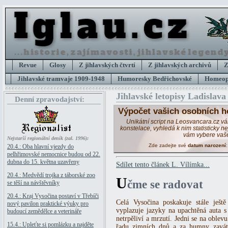
Revue
Glosy
Z jihlavských čtvrtí
Z jihlavských archivů
Z
Jihlavské tramvaje 1909-1948
Humoresky Bedřichovské
Homeopa
Jihlavské letopisy Ladislava
Denní zpravodajství:
Výpočet vašich osobních h
Unikátní script na Leosvancara.cz v
konstelace, vyhledá k nim statisticky 
vám vybere vaš
Nejstarší regionální deník (zal. 1996):
Zde zadejte své
datum narození
20.4.: Oba hlavní vjezdy do
pelhřimovské nemocnice budou od 22.
dubna do 15. května uzavřeny
Sdílet tento článek L. Vílímka...
20.4.: Medvědí trojka z táborské zoo
U
čme se radovat
se těší na návštěvníky
20.4.: Kraj Vysočina postaví v Třebíči
Celá Vysočina poskakuje stále ještě
nový pavilon praktické výuky pro
vyplazuje jazyky na upachtěná auta s 
budoucí zemědělce a veterináře
netrpěliví a mrzutí. Jedni se na oblevu
15.4.: Upleťte si pomlázku a najděte
řadu zimních dnů a za humny zavát