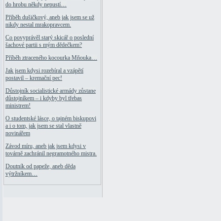
do hrobu někdy nepustí…
Příběh dušičkový, aneb jak jsem se už
nikdy nestal mrakopravcem.
Co povyprávěl starý skicář o poslední
šachové partii s mým dědečkem?
Příběh ztraceného kocourka Mňouka…
Jak jsem kdysi rozebíral a vzápětí
postavil – kremační pec!
Důstojník socialistické armády zůstane
důstojníkem – i kdyby byl třebas
ministrem!
O studentské lásce, o tajném biskupovi
a i o tom, jak jsem se stal vlastně
novinářem
Závod míru, aneb jak jsem kdysi v
továrně zachránil negramotného mistra.
Doutník od papeže, aneb děda
výtržníkem…