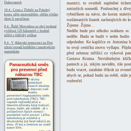
Dukovanech
maznici, to ovzduší naplněné tichem
zmizelých sousedů. Poslouchej a díve
10.4.: Cesta z Třebíče na Pekelný
rybníčkem na návsi, do korun staletýc
kopec ožije mraveništěm, obřím včelím
úlem či pavučinou
rozlámaných lisatek zarůstajících do 
Žijeme. Žijme...
8.4.: Řidič Mercedesu se obcí prohnal
rychlostí 126 kilometrů v hodině,
Neděle bude pro někoho svátkem sv. V
přišel o řidičský průkaz
neděle. Budu se budit v sedm hodin
odpoledne. Ke kapličce sv. Antonína b
8.4.: V jihlavské nemocnici na Den
zdraví poradí kuřákům i nastávajícím
tu svoji cestičku znovu vyšlapu. Půj
maminkám
před zelenou mřížící co vykoval pan
Gustava Kruma. Neviditelným klíčk
Panaceutická směs
pantech a já, nikým neviděn, tiše pos
pro prevenci před
budu vracet, zatahám třikrát za zvone
nákazou TBC
abych se, pokud budu na světě, stále 
V těchto
rozbrečel.
hektických
časech dáváme
k disposici naši
trvalou
preventivní hagiopatickou směs
proti tuberkuloze (TBC). TBC
napadá nejčastěji plíce a
hlavními příznaky bývá hubnutí,
únava, kašel, ale zvláště - již v
počátečních fázích nemoci -
pravidelné noční pocení. Léčba
tuberkulozy je svízelná a
dlouhodobá (od šesti měsíců do
dvou, tří let) a úmrtnost se uvádí
kolem 50%.