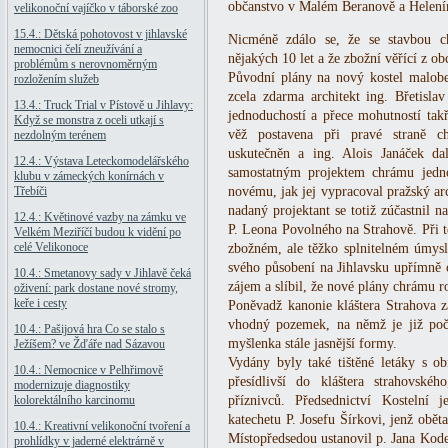
občanstvo v Malém Beranově a Helenín
velikonoční vajíčko v táborské zoo
15.4.: Dětská pohotovost v jihlavské
Nicméně zdálo se, že se stavbou c
nemocnici čelí zneužívání a
nějakých 10 let a že zbožní věřící z obc
problémům s nerovnoměrným
Původní plány na nový kostel malobe
rozložením služeb
zcela zdarma architekt ing. Břetisla
13.4.: Truck Trial v Pístově u Jihlavy:
jednoduchostí a přece mohutností takř
Když se monstra z oceli utkají s
věž postavena při pravé straně c
nezdolným terénem
uskutečněn a ing. Alois Janáček da
12.4.: Výstava Leteckomodelářského
samostatným projektem chrámu jedno
klubu v zámeckých konírnách v
Třebíči
novému, jak jej vypracoval pražský ar
nadaný projektant se totiž zúčastnil n
12.4.: Květinové vazby na zámku ve
P. Leona Povolného na Strahově. Při té
Velkém Meziříčí budou k vidění po
celé Velikonoce
zbožném, ale těžko splnitelném úmys
svého působení na Jihlavsku upřímně o
10.4.: Smetanovy sady v Jihlavě čeká
zájem a slíbil, že nové plány chrámu 
oživení: park dostane nové stromy,
keře i cesty
Poněvadž kanonie kláštera Strahova 
vhodný pozemek, na němž je již počí
10.4.: Pašijová hra Co se stalo s
myšlenka stále jasnější formy.
Ježíšem? ve Žďáře nad Sázavou
Vydány byly také tištěné letáky s o
10.4.: Nemocnice v Pelhřimově
přesídlivší do kláštera strahovské
modernizuje diagnostiky
kolorektálního karcinomu
příznivců. Předsednictví Kostelní 
katechetu P. Josefu Šírkovi, jenž obět
10.4.: Kreativní velikonoční tvoření a
Místopředsedou ustanovil p. Jana Kodet
prohlídky v jaderné elektrárně v