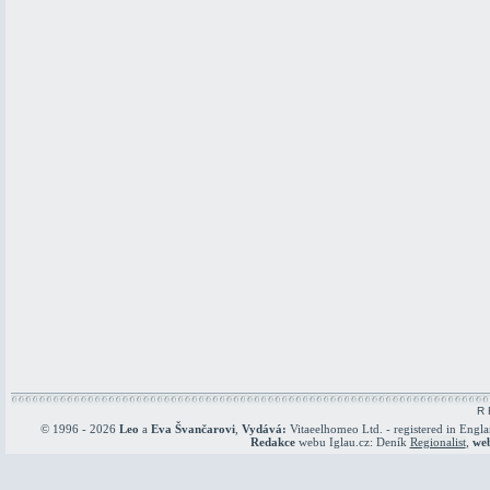
R 
© 1996 - 2026
Leo
a
Eva Švančarovi
,
Vydává:
Vitaeelhomeo Ltd. - registered in Engl
Redakce
webu Iglau.cz: Deník
Regionalist
,
we