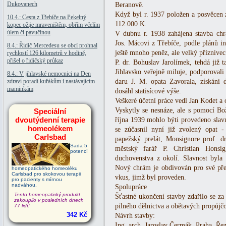
Dukovanech
Beranově.
Když byl r. 1937 položen a posvěcen 
10.4.: Cesta z Třebíče na Pekelný
112.000 K.
kopec ožije mraveništěm, obřím včelím
úlem či pavučinou
V dubnu r. 1938 zahájena stavba chrá
Jos. Mácovi z Třebíče, podle plánů in
8.4.: Řidič Mercedesu se obcí prohnal
ještě mnoho peněz, ale velký přízniv
rychlostí 126 kilometrů v hodině,
přišel o řidičský průkaz
P. dr. Bohuslav Jarolímek, tehdá již t
Jihlavsko veřejně miluje, podporoval
8.4.: V jihlavské nemocnici na Den
zdraví poradí kuřákům i nastávajícím
daru J. M. opata Zavorala, získáni d
maminkám
dosáhl statisícové výše.
Veškeré účetní práce vedl Jan Kodet 
Vyskytly se nesnáze, ale s pomocí Bo
Speciální
dvoutýdenní terapie
října 1939 mohlo býti provedeno slav
homeolékem
se zúčasnil nyní již zvolený opat -
Carlsbad
papežský prelát, Monsignore prof. d
Sada 5
městský farář P. Christian Honsi
potencí
duchovenstva z okolí. Slavnost byla 
Nový chrám je obdivován pro své přek
homeopatického homeoléku
Carlsbad pro skokovou terapii
vkus, jimž byl proveden.
pro pacienty s mírnou
nadváhou.
Spolupráce
Tento homeopatický produkt
Šťastné ukončení stavby zdařilo se za
zakoupilo v posledních dnech
pilného dělnictva a obětavých propůjč
77 lidí!
342 Kč
Návrh stavby:
Ing. arch. Jaroslav Čermák, Praha, Řez