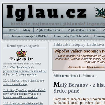
Revue
Glosy
Z jihlavských čtvrtí
Z jihlavských archivů
Z
Jihlavské tramvaje 1909-1948
Humoresky Bedřichovské
Homeopa
Jihlavské letopisy Ladislava
Denní zpravodajství:
Výpočet vašich osobních h
Unikátní script na Leosvancara.cz v
konstelace, vyhledá k nim statisticky 
vám vybere vaš
Nejstarší regionální deník (zal. 1996):
Zde zadejte své
datum narození
20.4.: Oba hlavní vjezdy do
pelhřimovské nemocnice budou od 22.
dubna do 15. května uzavřeny
Sdílet tento článek L. Vílímka...
20.4.: Medvědí trojka z táborské zoo
M
alý Beranov - z his
se těší na návštěvníky
Srdce páně
20.4.: Kraj Vysočina postaví v Třebíči
nový pavilon praktické výuky pro
budoucí zemědělce a veterináře
Plány Ihned zahájeny byly s povolení
na budoucí kostel po celém okolí, 
15.4.: Upleťte si pomlázku a najděte