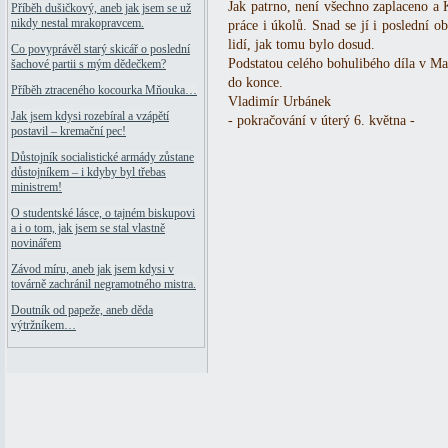
Jak patrno, není všechno zaplaceno a 
Příběh dušičkový, aneb jak jsem se už
nikdy nestal mrakopravcem.
práce i úkolů. Snad se jí i poslední o
lidí, jak tomu bylo dosud.
Co povyprávěl starý skicář o poslední
Podstatou celého bohulibého díla v Mal
šachové partii s mým dědečkem?
do konce.
Příběh ztraceného kocourka Mňouka…
Vladimír Urbánek
Jak jsem kdysi rozebíral a vzápětí
- pokračování v úterý 6. května -
postavil – kremační pec!
Důstojník socialistické armády zůstane
důstojníkem – i kdyby byl třebas
ministrem!
O studentské lásce, o tajném biskupovi
a i o tom, jak jsem se stal vlastně
novinářem
Závod míru, aneb jak jsem kdysi v
továrně zachránil negramotného mistra.
Doutník od papeže, aneb děda
výtržníkem…