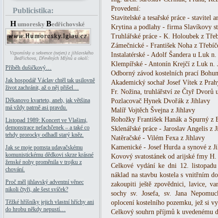
Provedení:
Publicistika:
Stavitelské a tesařské práce - stavitel 
H
B
umoresky
edřichovské
Krytina a podlahy - firma Slavíkovy 
Truhlářské práce - K. Holoubek z Tře
Zámečnické - František Noha z Třebíč
Vzpomínky a sekvence (nejen) z jihlavského
Instalatérské - Adolf Šandera u Luk n. 
Bedřichova, Dřevěných Mlýnů a okolí:
Klempířské - Antonín Krejčí z Luk n. J
Příběh dušičkový…
Odborný závod kostelních prací Bohu
Jak hospodář Václav chtěl tak usilovně
Akademický sochař Josef Vítek z Prah
život zachránit, až o něj přišel…
Fr. Nožina, truhlářství ze Čtyř Dvorů
Děkanovo kvarteto, aneb, jak většina
Pozlacovač Hynek Dvořák z Jihlavy
má vždy patrně asi pravdu.
Malíř Vojtěch Švejna z Jihlavy
Rohožky František Hanák a Spurný z 
Listopad 1989: Koncert ve Vlašimi,
demonstrace nefachčenek – a také co
Sklenářské práce - Jaroslav Angelis z J
tehdy prorocky odhadl starý kněz.
Natěračské - Vilém Fexa z Jihlavy
Kamenické - Josef Hurda a synové z J
Jak se moje pomsta udavačskému
komunistickému dědkovi skrze krásné
Kovový svatostánek od arijské fmy H.
ženské nohy proměnila v trojku z
Celkové vydání ke dni 12. listopad
chování.
náklad na stavbu kostela s vnitřním d
Proč měl jihlavský adventní věnec
zakoupiti ještě zpovědnici, lavice, va
nikoli čtyři, ale šest svíček?
sochy sv. Josefa, sv. Jana Nepomuc
Těžké hříšníky jejich vlastní hříchy ani
oplocení kostelního pozemku, jež si v
do hrobu někdy nepustí…
Celkový souhrn příjmů k uvedenému d