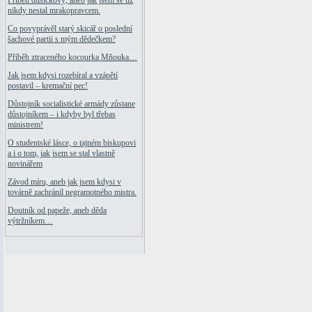
Příběh dušičkový, aneb jak jsem se už
nikdy nestal mrakopravcem.
Co povyprávěl starý skicář o poslední
šachové partii s mým dědečkem?
Příběh ztraceného kocourka Mňouka…
Jak jsem kdysi rozebíral a vzápětí
postavil – kremační pec!
Důstojník socialistické armády zůstane
důstojníkem – i kdyby byl třebas
ministrem!
O studentské lásce, o tajném biskupovi
a i o tom, jak jsem se stal vlastně
novinářem
Závod míru, aneb jak jsem kdysi v
továrně zachránil negramotného mistra.
Doutník od papeže, aneb děda
výtržníkem…