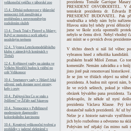
prezidenta Tomáše Garrique Masar
velikonoční vajíčko v táborské zoo
PRESIDENT OSVOBODITEL. V dalšíc
15.4.: Dětská pohotovost v jihlavské
tentokrát prezidenta dr. Edvarda
nemocnici čelí zneužívání a
PRESIDENT BUDOVATEL. Pak přišel
problémům s nerovnoměrným
soudružka a tehdy nám bylo nařízeno 
rozložením služeb
Hlavou státu byl tehdy první dělnick
jsme ve škole zcela opomněli protek
13.4.: Truck Trial v Pístově u Jihlavy:
nebylo se čemu divit. Nebyl vhodný č
Když se monstra z oceli utkají s
ani mínit se o prvních dvou prezidente
nezdolným terénem
12.4.: Výstava Leteckomodelářského
V těchto dnech si náš lid vůbec po
klubu v zámeckých konírnách v
vybranou hned z několika kandidátů. 
Třebíči
pražském hradě Miloš Zeman. Co to
12.4.: Květinové vazby na zámku ve
komentáře. Nemám zahrádku a o hnůj 
Velkém Meziříčí budou k vidění po
jisto jistě psát renomovaní historikové
celé Velikonoce
že se jim ve třídách objeví na stěn
10.4.: Smetanovy sady v Jihlavě čeká
prezidenta. A budou mít oproti nám,
oživení: park dostane nové stromy,
že ve svých sešitech, pokud je vůbec
keře i cesty
obrázek bývalého pana prezidenta. T
10.4.: Pašijová hra Co se stalo s
překvapilo, že někde už nyní došlo
Ježíšem? ve Žďáře nad Sázavou
prezidenta Václava Klause. Prý k
10.4.: Nemocnice v Pelhřimově
dostatečně našich prezidentů. Ať už by
modernizuje diagnostiky
Nelze je z historie natrvalo vystřihn
kolorektálního karcinomu
jich bylo rozbořeno a odvezeno na skl
10.4.: Kreativní velikonoční tvoření a
Pobývám teď nějaký čas mimo naši re
prohlídky v jaderné elektrárně v