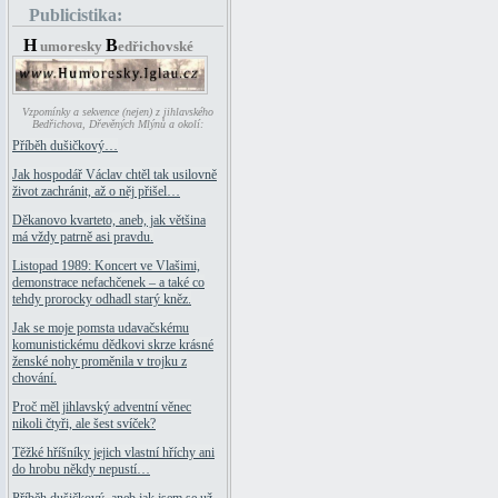
Publicistika:
H
B
umoresky
edřichovské
Vzpomínky a sekvence (nejen) z jihlavského
Bedřichova, Dřevěných Mlýnů a okolí:
Příběh dušičkový…
Jak hospodář Václav chtěl tak usilovně
život zachránit, až o něj přišel…
Děkanovo kvarteto, aneb, jak většina
má vždy patrně asi pravdu.
Listopad 1989: Koncert ve Vlašimi,
demonstrace nefachčenek – a také co
tehdy prorocky odhadl starý kněz.
Jak se moje pomsta udavačskému
komunistickému dědkovi skrze krásné
ženské nohy proměnila v trojku z
chování.
Proč měl jihlavský adventní věnec
nikoli čtyři, ale šest svíček?
Těžké hříšníky jejich vlastní hříchy ani
do hrobu někdy nepustí…