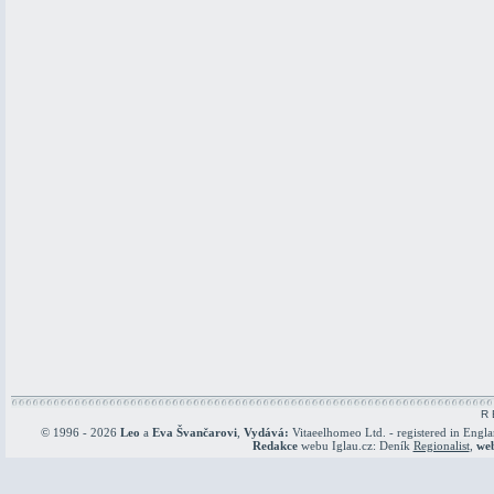
R 
© 1996 - 2026
Leo
a
Eva Švančarovi
,
Vydává:
Vitaeelhomeo Ltd. - registered in Engl
Redakce
webu Iglau.cz: Deník
Regionalist
,
we