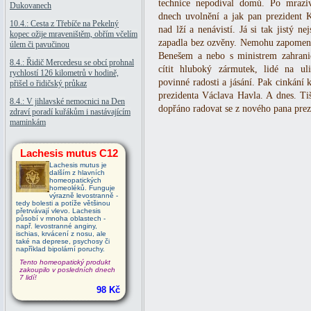
technice nepodíval domů. Po mrazi
Dukovanech
dnech uvolnění a jak pan prezident K
10.4.: Cesta z Třebíče na Pekelný
nad lží a nenávistí. Já si tak jistý n
kopec ožije mraveništěm, obřím včelím
zapadla bez ozvěny. Nemohu zapomenou
úlem či pavučinou
Benešem a nebo s ministrem zahran
8.4.: Řidič Mercedesu se obcí prohnal
cítit hluboký zármutek, lidé na ul
rychlostí 126 kilometrů v hodině,
povinné radosti a jásání. Pak cinkání 
přišel o řidičský průkaz
prezidenta Václava Havla. A dnes. T
8.4.: V jihlavské nemocnici na Den
dopřáno radovat se z nového pana prez
zdraví poradí kuřákům i nastávajícím
maminkám
Lachesis mutus C12
Lachesis mutus je
dalším z hlavních
homeopatických
homeoléků. Funguje
výrazně levostranně -
tedy bolesti a potíže většinou
přetrvávají vlevo. Lachesis
působí v mnoha oblastech -
např. levostranné anginy,
ischias, krvácení z nosu, ale
také na deprese, psychosy či
například bipolární poruchy.
Tento homeopatický produkt
zakoupilo v posledních dnech
7 lidí!
98 Kč