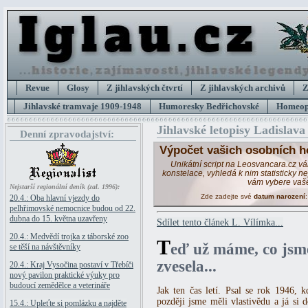
Revue
Glosy
Z jihlavských čtvrtí
Z jihlavských archivů
Z
Jihlavské tramvaje 1909-1948
Humoresky Bedřichovské
Homeopa
Jihlavské letopisy Ladislava
Denní zpravodajství:
Výpočet vašich osobních h
Unikátní script na Leosvancara.cz v
konstelace, vyhledá k nim statisticky 
vám vybere vaš
Nejstarší regionální deník (zal. 1996):
Zde zadejte své
datum narození
20.4.: Oba hlavní vjezdy do
pelhřimovské nemocnice budou od 22.
dubna do 15. května uzavřeny
Sdílet tento článek L. Vílímka...
20.4.: Medvědí trojka z táborské zoo
T
eď už máme, co jsme
se těší na návštěvníky
zvesela...
20.4.: Kraj Vysočina postaví v Třebíči
nový pavilon praktické výuky pro
budoucí zemědělce a veterináře
Jak ten čas letí. Psal se rok 1946, 
později jsme měli vlastivědu a já si 
15.4.: Upleťte si pomlázku a najděte