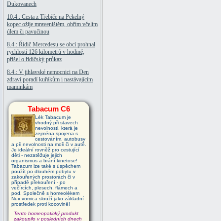
Dukovanech
10.4.: Cesta z Třebíče na Pekelný
kopec ožije mraveništěm, obřím včelím
úlem či pavučinou
8.4.: Řidič Mercedesu se obcí prohnal
rychlostí 126 kilometrů v hodině,
přišel o řidičský průkaz
8.4.: V jihlavské nemocnici na Den
zdraví poradí kuřákům i nastávajícím
maminkám
Tabacum C6
Lék Tabacum je
vhodný při stavech
nevolnosti, která je
zejména spojena s
cestováním, autobusy
a při nevolnosti na moři či v autě.
Je ideální rovněž pro cestující
děti - nezatěžuje jejich
organismus a brání kinetose!
Tabacum lze také s úspěchem
použít po dlouhém pobytu v
zakouřených prostorách či v
případě překouření - po
večírcích, plesech, flámech a
pod. Společně s homeolékem
Nux vomica slouží jako základní
prostředek proti kocovině!
Tento homeopatický produkt
zakoupilo v posledních dnech