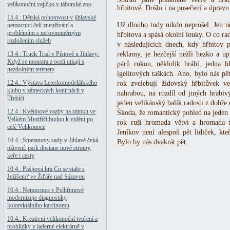
velikonoční vajíčko v táborské zoo
hřbitově. Došlo i na posečení a úpravu
15.4.: Dětská pohotovost v jihlavské
Už dlouho tudy nikdo neprošel. Jen ně
nemocnici čelí zneužívání a
problémům s nerovnoměrným
hřbitova a spásá okolní louky. O co r
rozložením služeb
v následujících dnech, kdy hřbitov p
13.4.: Truck Trial v Pístově u Jihlavy:
reklamy, je hezčejší nežli hezko a up
Když se monstra z oceli utkají s
párů rukou, něklolik hrábí, jedna 
nezdolným terénem
igelitových taškách. Ano, bylo nás pět
12.4.: Výstava Leteckomodelářského
rok zvelebují židovský hřbitůvek 
klubu v zámeckých konírnách v
nahrabou, na rozdíl od jiných hrabivý
Třebíči
jeden velikánský balík radosti z dobře
12.4.: Květinové vazby na zámku ve
Škoda, že romantický pohled na jeden 
Velkém Meziříčí budou k vidění po
rok ruší hromada větví a hromada t
celé Velikonoce
Jeníkov není alespoň pět lidiček, kt
10.4.: Smetanovy sady v Jihlavě čeká
Bylo by nás dvakrát pět.
oživení: park dostane nové stromy,
keře i cesty
10.4.: Pašijová hra Co se stalo s
Ježíšem? ve Žďáře nad Sázavou
10.4.: Nemocnice v Pelhřimově
modernizuje diagnostiky
kolorektálního karcinomu
10.4.: Kreativní velikonoční tvoření a
prohlídky v jaderné elektrárně v