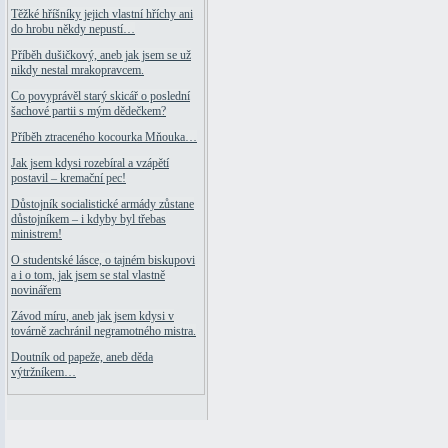
Těžké hříšníky jejich vlastní hříchy ani
do hrobu někdy nepustí…
Příběh dušičkový, aneb jak jsem se už
nikdy nestal mrakopravcem.
Co povyprávěl starý skicář o poslední
šachové partii s mým dědečkem?
Příběh ztraceného kocourka Mňouka…
Jak jsem kdysi rozebíral a vzápětí
postavil – kremační pec!
Důstojník socialistické armády zůstane
důstojníkem – i kdyby byl třebas
ministrem!
O studentské lásce, o tajném biskupovi
a i o tom, jak jsem se stal vlastně
novinářem
Závod míru, aneb jak jsem kdysi v
továrně zachránil negramotného mistra.
Doutník od papeže, aneb děda
výtržníkem…