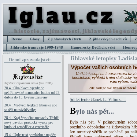
Revue
Glosy
Z jihlavských čtvrtí
Z jihlavských archivů
Z
Jihlavské tramvaje 1909-1948
Humoresky Bedřichovské
Homeopa
Jihlavské letopisy Ladisl
Denní zpravodajství:
Výpočet vašich osobních h
Unikátní script na Leosvancara.cz v
konstelace, vyhledá k nim statisticky 
vám vybere vaš
Nejstarší regionální deník (zal. 1996):
20.4.: Oba hlavní vjezdy do
Zde zadejte své
datum narození
pelhřimovské nemocnice budou od 22.
dubna do 15. května uzavřeny
Sdílet tento článek L. Vílímka...
20.4.: Medvědí trojka z táborské zoo
B
se těší na návštěvníky
ylo nás pět...
20.4.: Kraj Vysočina postaví v Třebíči
Bylo nás pět. V pošmourném sobot
nový pavilon praktické výuky pro
budoucí zemědělce a veterináře
pozdního odpoledne na židovském hřb
Jen mrazivý větřík se proháněl po naš
15.4.: Upleťte si pomlázku a najděte
Sbírali jsme polámané větve a hra