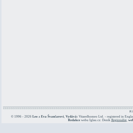
R 
© 1996 - 2026
Leo
a
Eva Švančarovi
,
Vydává:
Vitaeelhomeo Ltd. - registered in Engl
Redakce
webu Iglau.cz: Deník
Regionalist
,
we