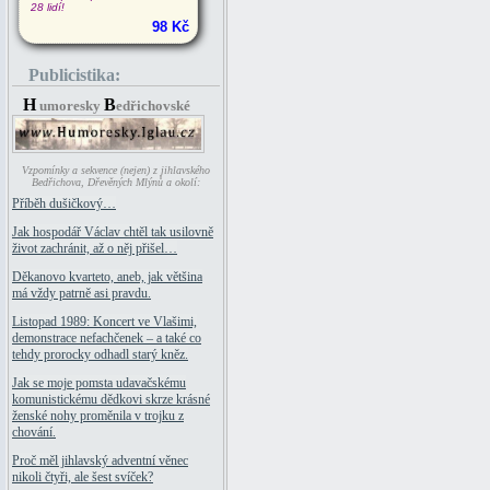
28 lidí!
98 Kč
Publicistika:
H
B
umoresky
edřichovské
Vzpomínky a sekvence (nejen) z jihlavského
Bedřichova, Dřevěných Mlýnů a okolí:
Příběh dušičkový…
Jak hospodář Václav chtěl tak usilovně
život zachránit, až o něj přišel…
Děkanovo kvarteto, aneb, jak většina
má vždy patrně asi pravdu.
Listopad 1989: Koncert ve Vlašimi,
demonstrace nefachčenek – a také co
tehdy prorocky odhadl starý kněz.
Jak se moje pomsta udavačskému
komunistickému dědkovi skrze krásné
ženské nohy proměnila v trojku z
chování.
Proč měl jihlavský adventní věnec
nikoli čtyři, ale šest svíček?