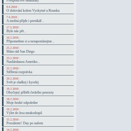
Předpouťové okamžiky
9.6.2010 :
O dolování kolem Vyskytné a Rounku
7.6.2010 :
A možná přijde i perníkář...
17.5.2010 :
Bylo nás pět...
16.5.2010 :
Připomeňme si a nezapomínejme...
25.2.2010 :
Mám rád San Diego
23.2.2010 :
Nashledanou Ameriko...
22.2.2010 :
Stříbrná rozprávka
20.2.2010 :
Svět je sladkej i kyselej
19.2.2010 :
Obyčejný příběh českého pensisty
18.2.2010 :
Moje hezké odpoledne
16.2.2010 :
Výlet do lesa mrakodrapů
15.2.2010 :
Presidents\' Day po našem
14.2.2010 :