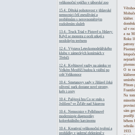
velikonoční vajíčko v táborské zoo
Věrohod
15.4.: Dětská pohotovost v jihlavské
Mohuče 
nemocnici čelí zneužívání a
klášter
problémům s nerovnoměrným
doměnku
rozložením služeb
už v roc
13.4.: Truck Trial v Pístově u Jihlavy:
a na Mo
Když se monstra z oceli utkají s
Roku 18
nezdolným terénem
patrony 
12.4.: Výstava Leteckomodelářského
Písemný
klubu v zámeckých konírnách v
letopoč
Třebíči
nejstar
písemnos
12.4.: Květinové vazby na zámku ve
O to r
Velkém Meziříčí budou k vidění po
celé Velikonoce
klášter
umístěn
10.4.: Smetanovy sady v Jihlavě čeká
Přitom 
oživení: park dostane nové stromy,
Františ
keře i cesty
Na tomt
10.4.: Pašijová hra Co se stalo s
minorit
Ježíšem? ve Žďáře nad Sázavou
provinc
sám gen
10.4.: Nemocnice v Pelhřimově
později
modernizuje diagnostiky
kolorektálního karcinomu
během b
sehrála
10.4.: Kreativní velikonoční tvoření a
1933.
prohlídky v jaderné elektrárně v