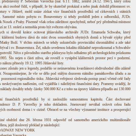
í představený P. Šebestián Vavrečka (nar. 6.11. 1882, zemřel 24.12. 1947), který celou
u akci osobně řídil, v případě, že by skutečně prokázal a nebo jinak doložil přítomnost sv.
tury v Jihlavě, mohl snáze získat více finančních prostředků od církevních i státních
cí. Samotné místo pobytu sv. Bonaventury si tehdy prohlédl jeden z odborníků, JUDr.
ek Nosek z Prahy. Písemně však celou záležitost zpochybnil, neboť prý předmětná místnost
zí ze 13. století a nemohla proto být světcem obývána.
ch si dovolil krátce ocitovat jihlavského archiváře JUDr. Emanuela Schwaba, který
 klášterní budovu dává do míst dvou sousedních obytných domů a bývalé sýpky před
Matky Boží. V těchto místech se tehdy uskutečnilo provinciální shromáždění a zde také
býval i sv. Bonaventura. Žel, nikdo uvedenou lokalitu důkladně neprozkoumal a Schwabův
epotvrdil. Něco z původního starého půdorysu bylo odhaleno při archeologickém průzkumu
1995. Šlo nejen o části zdiva, ale rovněž o vytápění klášterních prostor pecí v podzemí.
 nálezu přinesly 19.12. 1995 Jihlavské listy.
onec zůstalo jen u legendy, podařilo se neúnavnému kvardiánovi obdivuhodné dílo zdárně
t. Nezapomínejme, že vše se dělo pod stálým dozorem státního památkového úřadu a za
 pozornosti regionálního tisku. Jihlavská veřejnost sledovala postup prací včetně celé řady
s neskrývaným nadšením, což vyjádřila i náležitými finančními dary. Prameny uvádějí, že
 náklady dosáhly tehdy částky 500.000 Kč a z toho na úpravy kláštera případlo asi 130.000
ání finančních prostředků by si zasloužilo samostatnou kapitolu. Část dochované
ondence D. P. Vavrečky je toho dokladem. Jmenovaný neváhal oslovit celou řadu
ých osobností doma i v cizině. Obracel se na všechny významné instituce a prosperující
iné obdržel dne 26. března 1931 odpověď od samotného amerického multimilionáře
lera, jejíž doslovný překlad je následující:
ROADWAY NEW YORK
Sebastian Vavrecka