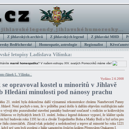
Z jihlavských archivů
Z jihlavských legend
Z jihlavské MHD
P
esky Bedřichovské
Homeopatie, astrologie
Regionalist
Křesťanství
avské letopisy Ladislava Vilímka:
Sháníte
marně homeopatika
? V našem eshopu XIV. svatých Pomocníků máme vše!
ento článek L. Vílímka...
Vydáno 2.6.2008
 se opravoval kostel u minoritů v Jihlavě
b Hledání minulosti pod nánosy prachu
tku 21. století byla dokončena další významná rekonstrukce chrámu Nanebevzetí Panny
 Jihlavě. Není pochyb o tom, že v průběhu prací došlo k dalším objevům rozšiřujícím naše
 o vývoji této pozoruhodné stavební památky budované současně s rodícím se královským
ihlavou ve čtyřicátých letech 13. století. Jedna z legend dokonce vypraví, že klášter spolu
lem byl budován roku 1191 ke cti a chvále Trojjediného Boha a Matky Boží a byl určen pro
ce řádu cisterciáček. Zůstal však prázdný a nedokončený a teprve až minorité ho roku 1221
i, když prý sem byli uvedeni z Itálie samotným českým králem Přemyslem Otakarem I.