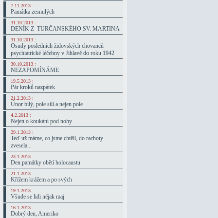
7.11.2013 :
Památka zesnulých
31.10.2013 :
DENÍK Z TURČANSKÉHO SV. MARTINA
31.10.2013 :
Osudy posledních židovských chovanců
psychiatrické léčebny v Jihlavě do roku 1942
30.10.2013 :
NEZAPOMÍNÁME
19.5.2013 :
Pár kroků nazpátek
21.2.2013 :
Únor bílý, pole sílí a nejen pole
4.2.2013 :
Nejen o koukání pod nohy
29.1.2013 :
Teď už máme, co jsme chtěli, do rachoty
zvesela...
23.1.2013 :
Den památky obětí holocaustu
21.1.2013 :
Křížem krážem a po svých
19.1.2013 :
Všude se lidi nějak maj
16.1.2013 :
Dobrý den, Ameriko