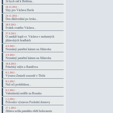
Já bych rád k Betlému...
18.12.2011 :
Slzy pro Václava Havla
24.11.2011 :
Den díkůvzdání po česku...
28.9.2011 :
Svátek svatého Václava...
27.9.2011 :
O zaniklé kapli sv. Václava v mohutných
jihlavských hradbách
4.9.2011 :
Neznámý pamětní kámen na Jihlavsku
4.9.2011 :
Neznámý pamětní kámen na Jihlavsku
18.8.2011 :
Pekelský mlýn u Rantířova
8.5.2011 :
Výstava Zmizelí sousedé v Třešti
8.5.2011 :
Než oči prohlédnou...
8.2.2011 :
Valentinská neděle na Rounku
1.2.2011 :
Průvodce výstavou Poslední domovy
27.1.2011 :
Jihlava uctila památku obětí holocaustu