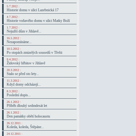
5.7.2012 :
Historie domu v ulici Lazebnická 17
4.7.2012 :
Historie voňavého domu v ulici Matky Boží
1.7.2012 :
Nejužší dům v Jihlavě...
16.5.2012 :
Nezapomínáme...
10.5.2012 :
Po stopách zmizelých sousedů v Třešti
9.4.2012 :
Židovský hřbitov v Jihlavě
20.3.2012 :
Stalo se před sto lety...
11.3.2012 :
Když domy odcházejí...
8.3.2012 :
Poslední dopis...
26.1.2012 :
Příběh dlouhý sedmdesát let
26.1.2012 :
Den památky obětí holocaustu
26.12.2011 :
Koleda, koleda, Štěpáne...
24.12.2011 :