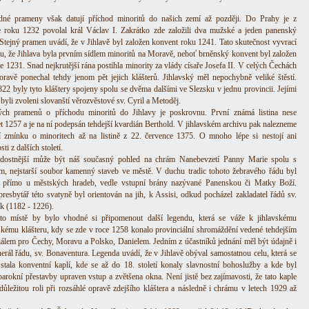
né prameny však datují příchod minoritů do našich zemí až později. Do Prahy je z
roku 1232 povolal král Václav I. Zakrátko zde založili dva mužské a jeden panenský
. Stejný pramen uvádí, že v Jihlavě byl založen konvent roku 1241. Tato skutečnost vyvrací
, že Jihlava byla prvním sídlem minoritů na Moravě, neboť brněnský konvent byl založen
e 1231. Snad nejkrutější rána postihla minority za vlády císaře Josefa II. V celých Čechách
ravě ponechal tehdy jenom pět jejich klášterů. Jihlavský měl nepochybně veliké štěstí.
22 byly tyto kláštery spojeny spolu se dvěma dalšími ve Slezsku v jednu provincii. Jejími
byli zvoleni slovanští věrozvěstové sv. Cyril a Metoděj.
ch pramenů o příchodu minoritů do Jihlavy je poskrovnu. První známá listina nese
et 1257 a je na ní podepsán tehdejší kvardián Berthold. V jihlavském archivu pak nalezneme
ší zmínku o minoritech až na listině z 22. července 1375. O mnoho lépe si nestojí ani
ti z dalších století.
adostnější může být náš současný pohled na chrám Nanebevzetí Panny Marie spolu s
em, nejstarší soubor kamenný staveb ve městě. V duchu tradic tohoto žebravého řádu byl
 přímo u městských hradeb, vedle vstupní brány nazývané Panenskou či Matky Boží.
presbytář této svatyně byl orientován na jih, k Assisi, odkud pocházel zakladatel řádů sv.
ek (1182 - 1226).
o místě by bylo vhodné si připomenout další legendu, která se váže k jihlavskému
skému klášteru, kdy se zde v roce 1258 konalo provinciální shromáždění vedené tehdejším
iálem pro Čechy, Moravu a Polsko, Danielem. Jedním z účastníků jednání měl být údajně i
erál řádu, sv. Bonaventura. Legenda uvádí, že v Jihlavě obýval samostatnou celu, která se
 stala konventní kaplí, kde se až do 18. století konaly slavnostní bohoslužby a kde byl
arokní přestavby upraven vstup a zvětšena okna. Není jistě bez zajímavosti, že tato kaple
 důležitou roli při rozsáhlé opravě zdejšího kláštera a následně i chrámu v letech 1929 až