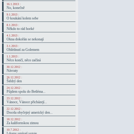
16.1.2013 :
No, konečně
9.1.2013 :
O koukání kolem sebe
8.1.2013 :
Někdo to rád horké
4.1.2013 :
Okna dokořán se nekonají
3.1.2013 :
Ohlédnutí za Golemem
1.1.2013 :
Něco končí, něco začíná
30.12.2012 :
Návraty
26.12.2012 :
Štědrý den
24.12.2012 :
Půjdem spolu do Betléma...
23.12.2012 :
Vánoce, Vánoce přicházejí...
22.12.2012 :
Docela obyčejný americký den...
18.12.2012 :
Za kalifornskou zimou
10.7.2012 :
I domy umírají vstoje...