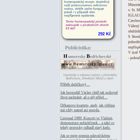
homeopatický recept, doplněný
Minorit
naší potencovanou svěcenou
vodou, dobře zatím funguje
v. St. 
právě i v případě této
IGLAU,
nepříjemné epidemie.
Czechos
Tento homeopatický produkt
zakoupilo v posledních dnech
Vážený 
63 lidí!
obdržel
292 Kč
S lítos
jednotl
Publicistika:
nepřispě
V úctě 
H
B
umoresky
edřichovské
- pokrač
Vzpomínky a sekvence (nejen) z jihlavského
Bedřichova, Dřevěných Mlýnů a okolí:
Příběh dušičkový…
Jak hospodář Václav chtěl tak usilovně
život zachránit, až o něj přišel…
Děkanovo kvarteto, aneb, jak většina
má vždy patrně asi pravdu.
Listopad 1989: Koncert ve Vlašimi,
demonstrace nefachčenek – a také co
tehdy prorocky odhadl starý kněz.
Jak se moje pomsta udavačskému