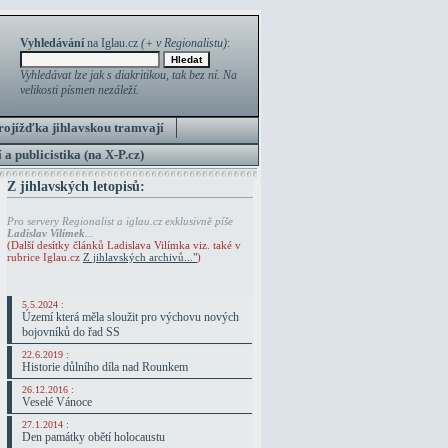
Vyhledávání
na Iglau.cz
(+ v Regionalistu)
:
Vyhledávat lze jak s diakritikou, tak bez ní. Na
velikosti písmen nezáleží.
rojížďka jihlavskou tramvají
 a publicistika (na X-P.cz)
Z jihlavských letopisů:
Pro servery Regionalist a iglau.cz exklusivně píše
Ladislav Vilímek
...
(Další desítky článků Ladislava Vilímka viz. také v
rubrice Iglau.cz
Z jihlavských archivů..."
)
5.5.2024 :
Území která měla sloužit pro výchovu nových
bojovníků do řad SS
22.6.2019 :
Historie důlního díla nad Rounkem
26.12.2016 :
Veselé Vánoce
27.1.2014 :
Den památky obětí holocaustu