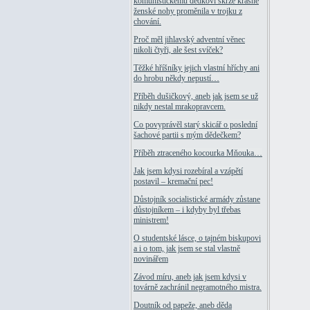
komunistickému dědkovi skrze krásné
ženské nohy proměnila v trojku z
chování.
Proč měl jihlavský adventní věnec
nikoli čtyři, ale šest svíček?
Těžké hříšníky jejich vlastní hříchy ani
do hrobu někdy nepustí…
Příběh dušičkový, aneb jak jsem se už
nikdy nestal mrakopravcem.
Co povyprávěl starý skicář o poslední
šachové partii s mým dědečkem?
Příběh ztraceného kocourka Mňouka…
Jak jsem kdysi rozebíral a vzápětí
postavil – kremační pec!
Důstojník socialistické armády zůstane
důstojníkem – i kdyby byl třebas
ministrem!
O studentské lásce, o tajném biskupovi
a i o tom, jak jsem se stal vlastně
novinářem
Závod míru, aneb jak jsem kdysi v
továrně zachránil negramotného mistra.
Doutník od papeže, aneb děda