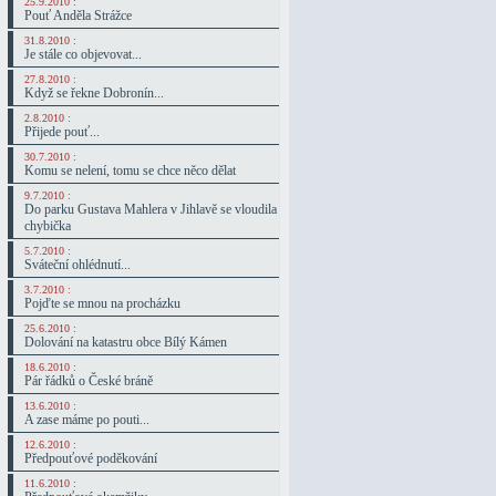
25.9.2010 :
Pouť Anděla Strážce
31.8.2010 :
Je stále co objevovat...
27.8.2010 :
Když se řekne Dobronín...
2.8.2010 :
Přijede pouť...
30.7.2010 :
Komu se nelení, tomu se chce něco dělat
9.7.2010 :
Do parku Gustava Mahlera v Jihlavě se vloudila
chybička
5.7.2010 :
Sváteční ohlédnutí...
3.7.2010 :
Pojďte se mnou na procházku
25.6.2010 :
Dolování na katastru obce Bílý Kámen
18.6.2010 :
Pár řádků o České bráně
13.6.2010 :
A zase máme po pouti...
12.6.2010 :
Předpouťové poděkování
11.6.2010 :