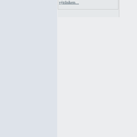
výtržníkem…