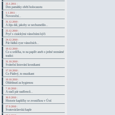
25.1.2011 :
Den památky obětí holocaustu
1.1.2011 :
Novoroční...
31.12.2010 :
A žiju dál, jakoby se nechumelilo...
25.12.2010 :
Pryč s cizáckými vánočními kýči
24.12.2010 :
Pár řádků ryze vánočních...
19.12.2010 :
Co u srdíčka, to na papíře aneb o jedné neznámé
tradici
31.10.2010 :
Sváteční listování kronikami
17.10.2010 :
Co Pádivý, to muzikant
10.10.2010 :
Ohlédnutí za hygienou
7.10.2010 :
A stačí pár nadšenců...
30.9.2010 :
Historie kapličky se zvoničkou v Ústí
27.9.2010 :
Svatováclavská kaple