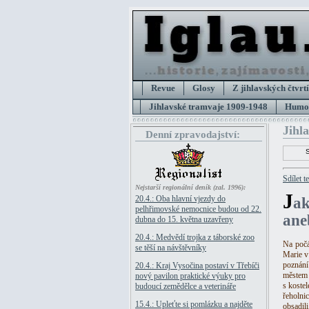
Revue
Glosy
Z jihlavských čtvrtí
Jihlavské tramvaje 1909-1948
Humor
Jihl
Denní zpravodajství:
Sdílet t
Nejstarší regionální deník (zal. 1996):
J
20.4.: Oba hlavní vjezdy do
ak
pelhřimovské nemocnice budou od 22.
ane
dubna do 15. května uzavřeny
20.4.: Medvědí trojka z táborské zoo
Na počá
se těší na návštěvníky
Marie v
poznání
20.4.: Kraj Vysočina postaví v Třebíči
městem J
nový pavilon praktické výuky pro
s koste
budoucí zemědělce a veterináře
řeholni
15.4.: Upleťte si pomlázku a najděte
obsadil