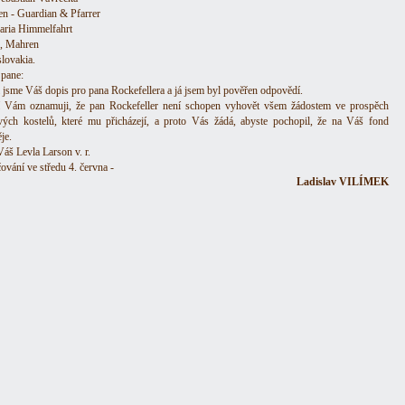
en - Guardian & Pfarrer
Maria Himmelfahrt
 Mahren
lovakia.
pane:
i jsme Váš dopis pro pana Rockefellera a já jsem byl pověřen odpovědí.
tí Vám oznamuji, že pan Rockefeller není schopen vyhovět všem žádostem ve prospěch
ivých kostelů, které mu přicházejí, a proto Vás žádá, abyste pochopil, že na Váš fond
je.
Váš Levla Larson v. r.
ování ve středu 4. června -
Ladislav VILÍMEK