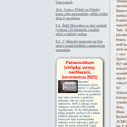
Tehdejš
Dukovanech
náročno
10.4.: Cesta z Třebíče na Pekelný
Banaven
kopec ožije mraveništěm, obřím včelím
institu
úlem či pavučinou
Františ
nepochá
8.4.: Řidič Mercedesu se obcí prohnal
rychlostí 126 kilometrů v hodině,
Tady by
přišel o řidičský průkaz
původní
bránou 
8.4.: V jihlavské nemocnici na Den
mohl po
zdraví poradí kuřákům i nastávajícím
závěr n
maminkám
v roce 
Zprávu o
Panaceutikum
Byť nak
(chřipky, virosy,
dokonči
nachlazení,
neustálé
koronavirus 2021)
objevů 
Aktuální
celkové
informace (únor
Kč.
2022): V případě
této homeosměsi
Získáv
zatím za poslední
koresp
dva roky nevíme o jediném
případu, kdy by naši mnozí
význačn
zákazníci, kteří ji užívají, touto
nákazou onemocněli natolik
firmy.
nepříjemně, že by měli jakýkoli
Mimo j
těžký průběh nemoci! (A v drtivé
většině případů se lidem
Rockefel
beroucím tato homeopatika
26 B
nákaza zcela vyhnula.) Zdá se
tedy, že tento původně ruský
Mr. P. 