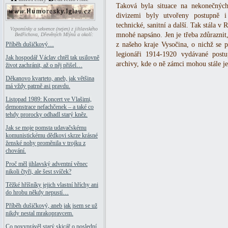
Taková byla situace na nekonečných
divizemi byly utvořeny postupně i
technické, sanitní a další. Tak stála v 
Vzpomínky a sekvence (nejen) z jihlavského
mnohé napsáno. Jen je třeba zdůraznit,
Bedřichova, Dřevěných Mlýnů a okolí:
z našeho kraje Vysočina, o nichž se p
Příběh dušičkový…
legionáři 1914-1920 vydávané post
Jak hospodář Václav chtěl tak usilovně
archivy, kde o ně zámci mohou stále je
život zachránit, až o něj přišel…
Děkanovo kvarteto, aneb, jak většina
má vždy patrně asi pravdu.
Listopad 1989: Koncert ve Vlašimi,
demonstrace nefachčenek – a také co
tehdy prorocky odhadl starý kněz.
Jak se moje pomsta udavačskému
komunistickému dědkovi skrze krásné
ženské nohy proměnila v trojku z
chování.
Proč měl jihlavský adventní věnec
nikoli čtyři, ale šest svíček?
Těžké hříšníky jejich vlastní hříchy ani
do hrobu někdy nepustí…
Příběh dušičkový, aneb jak jsem se už
nikdy nestal mrakopravcem.
Co povyprávěl starý skicář o poslední