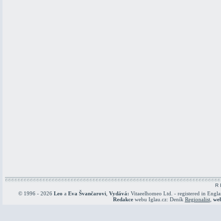
R 
© 1996 - 2026
Leo
a
Eva Švančarovi
,
Vydává:
Vitaeelhomeo Ltd. - registered in Engl
Redakce
webu Iglau.cz: Deník
Regionalist
,
we