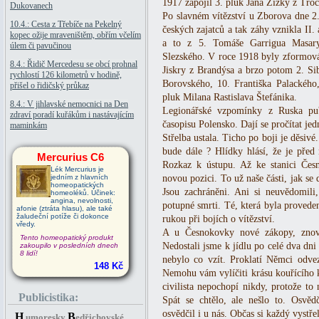
1917 zapojil 3. pluk Jana Žižky z Tro
Dukovanech
Po slavném vítězství u Zborova dne 2.
10.4.: Cesta z Třebíče na Pekelný
českých zajatců a tak záhy vznikla II. 
kopec ožije mraveništěm, obřím včelím
a to z 5. Tomáše Garrigua Masary
úlem či pavučinou
Slezského. V roce 1918 byly zformovány
8.4.: Řidič Mercedesu se obcí prohnal
Jiskry z Brandýsa a brzo potom 2. Sib
rychlostí 126 kilometrů v hodině,
Borovského, 10. Františka Palackého
přišel o řidičský průkaz
pluk Milana Rastislava Štefánika.
8.4.: V jihlavské nemocnici na Den
Legionářské vzpomínky z Ruska pu
zdraví poradí kuřákům i nastávajícím
časopisu Polensko. Dají se pročítat je
maminkám
Střelba ustala. Ticho po boji je děsivé
bude dále ? Hlídky hlásí, že je před
Mercurius C6
Rozkaz k ústupu. Až ke stanici Čes
Lék Mercurius je
jedním z hlavních
novou pozici. To už naše části, jak s
homeopatických
Jsou zachráněni. Ani si neuvědomili,
homeoléků. Účinek:
angina, nevolnosti,
potupné smrti. Té, která byla provedena
afonie (ztráta hlasu), ale také
žaludeční potíže či dokonce
rukou při bojích o vítězství.
vředy.
A u Česnokovky nové zákopy, znova
Tento homeopatický produkt
Nedostali jsme k jídlu po celé dva dn
zakoupilo v posledních dnech
8 lidí!
nebylo co vzít. Proklatí Němci odvez
148 Kč
Nemohu vám vylíčiti krásu kouřícího 
civilista nepochopí nikdy, protože to 
Publicistika:
Spát se chtělo, ale nešlo to. Osvěd
osvědčil i u nás. Občas si každý vyst
H
B
umoresky
edřichovské