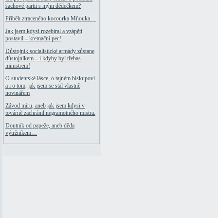
šachové partii s mým dědečkem?
Příběh ztraceného kocourka Mňouka…
Jak jsem kdysi rozebíral a vzápětí
postavil – kremační pec!
Důstojník socialistické armády zůstane
důstojníkem – i kdyby byl třebas
ministrem!
O studentské lásce, o tajném biskupovi
a i o tom, jak jsem se stal vlastně
novinářem
Závod míru, aneb jak jsem kdysi v
továrně zachránil negramotného mistra.
Doutník od papeže, aneb děda
výtržníkem…