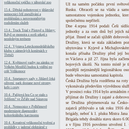
velikonoční vajíčko v táborské zoo
Už na samém počátku první světové 
Rusku. Obraceli se na vládu a samo
15.4.: Dětská pohotovost v jihlavské
nemocnici čelí zneužívání a
samostatnou vojenskou jednotku, kte
problémům s nerovnoměrným
společnému nepříteli.
rozložením služeb
Dne 4.srpna 1914 podali Češi sídl
13.4.: Truck Trial v Pístově u Jihlavy:
jednotky a za osm dnů byl jejich n
Když se monstra z oceli utkají s
přijat. Ihned se začali sjíždět dobrovol
nezdolným terénem
Družiny, která se stala základem po
12.4.: Výstava Leteckomodelářského
ubytována v Kyjevě a Michajlovském 
klubu v zámeckých konírnách v
konala přísaha Družiny před její b
Třebíči
sv.Václava a již 27. října byla začlen
12.4.: Květinové vazby na zámku ve
bojových úkolů. Na tomto místě je t
Velkém Meziříčí budou k vidění po
pozdější nejznámější legionářskou oso
celé Velikonoce
bude věnována samostatná kapitola.
10.4.: Smetanovy sady v Jihlavě čeká
Česká Družina byla rozdělena na rot
oživení: park dostane nové stromy,
vykonávala především výzvědnou službu
keře i cesty
V prosinci roku 1914 bylo armádním 
10.4.: Pašijová hra Co se stalo s
přijímat do Družiny i zajaté a dobrovo
Ježíšem? ve Žďáře nad Sázavou
se Družina přejmenovala na Česko-
10.4.: Nemocnice v Pelhřimově
zajatců přibývalo a tak roku 1916 do
modernizuje diagnostiky
brigády, neboť k 1. pluku Mistra Jana 
kolorektálního karcinomu
Brigáda tehdy dosáhla stavu skoro 6.0
10.4.: Kreativní velikonoční tvoření a
a v říjnu 1916 povoleno utvoření I. 
prohlídky v jaderné elektrárně v