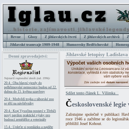
Revue
Glosy
Z jihlavských čtvrtí
Z jihlavských archivů
Z
Jihlavské tramvaje 1909-1948
Humoresky Bedřichovské
Homeopa
Jihlavské letopisy Ladislava
Denní zpravodajství:
Výpočet vašich osobních h
Unikátní script na Leosvancara.cz v
konstelace, vyhledá k nim statisticky 
vám vybere vaš
Nejstarší regionální deník (zal. 1996):
Zde zadejte své
datum narození
20.4.: Oba hlavní vjezdy do
pelhřimovské nemocnice budou od 22.
dubna do 15. května uzavřeny
Sdílet tento článek L. Vílímka...
20.4.: Medvědí trojka z táborské zoo
Č
eskoslovenské legie
se těší na návštěvníky
20.4.: Kraj Vysočina postaví v Třebíči
Zalistujme společně v publikaci Ha
nový pavilon praktické výuky pro
roce 1946 a začtěme se do legionářsk
budoucí zemědělce a veterináře
přiblížil Josef Kohout.
15.4.: Upleťte si pomlázku a najděte