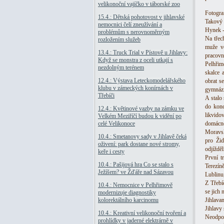
velikonoční vajíčko v táborské zoo
Fotogra
15.4.: Dětská pohotovost v jihlavské
Takový 
nemocnici čelí zneužívání a
Hynek -
problémům s nerovnoměrným
Na třec
rozložením služeb
muže ve
13.4.: Truck Trial v Pístově u Jihlavy:
pracovn
Když se monstra z oceli utkají s
Pelhřim
nezdolným terénem
skalce 
12.4.: Výstava Leteckomodelářského
obrat s
klubu v zámeckých konírnách v
gymnáz
Třebíči
A stalo
do konc
12.4.: Květinové vazby na zámku ve
likvido
Velkém Meziříčí budou k vidění po
celé Velikonoce
domácno
Moravsk
10.4.: Smetanovy sady v Jihlavě čeká
pro Ži
oživení: park dostane nové stromy,
odjíždě
keře i cesty
První t
10.4.: Pašijová hra Co se stalo s
Terezín
Ježíšem? ve Žďáře nad Sázavou
Lublinu
Z Třebí
10.4.: Nemocnice v Pelhřimově
se jich 
modernizuje diagnostiky
kolorektálního karcinomu
Jihlava
Jihlavy 
10.4.: Kreativní velikonoční tvoření a
Neodpoč
prohlídky v jaderné elektrárně v