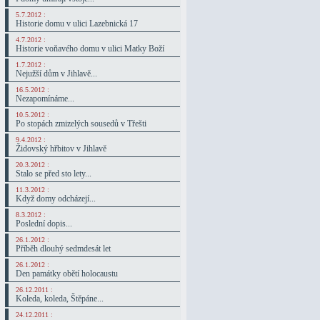
5.7.2012 :
Historie domu v ulici Lazebnická 17
4.7.2012 :
Historie voňavého domu v ulici Matky Boží
1.7.2012 :
Nejužší dům v Jihlavě...
16.5.2012 :
Nezapomínáme...
10.5.2012 :
Po stopách zmizelých sousedů v Třešti
9.4.2012 :
Židovský hřbitov v Jihlavě
20.3.2012 :
Stalo se před sto lety...
11.3.2012 :
Když domy odcházejí...
8.3.2012 :
Poslední dopis...
26.1.2012 :
Příběh dlouhý sedmdesát let
26.1.2012 :
Den památky obětí holocaustu
26.12.2011 :
Koleda, koleda, Štěpáne...
24.12.2011 :