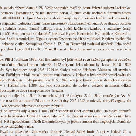
fa zaujalo přízemí domu č. 28. Vedle vstupních dveří do domu železná poštovní schránka.
domeček. Pamatuji se, že měl modrou barvu. A hned vedle obchod s firemním štítem
 BIENENFELD - Ignaz. Ve výloze plakát hlásající výkup kůzlečích kůži. Česko-německý.
h stupíncích rozloženy různě tvarované kousky různobarevných kůží. A ve dneřích postava
 středních letech. Tmavé kalhoty, vesta, světlá košile s vázankou a rozhalený černý
í plášť. Ano, ten pán se skutečně jmenoval Hynek Bienenfeld. Byl rodák z Rohozné u
ova. Spolu s manželkou Olgou a synem Erwinem usadili se v Jihlavě. Nejdříve bydleli Na
a nakonec v ulici Svatopluka Čecha č. 12. Pan Bienenfeld podnikal úspěšně. Jeho roční
e pohyboval přes 600 tisíc Kč. Manželka se starala o domácnost a syn studoval na českém
iu.
 se. Přišel 15.březen 1939. Pan Bienenfeld byl ještě téhož roku zatčen gestapem a odvlečen
entračního tábora Dachau, kde 9.8. 1942 zahynul. Jeho obchod byl k datu 10.10. 1939
ván. Syn byl nucen odejít 28.6. 1940 ze školy a stal se dělníkem. Matka se dál starala o
st. Počátkem r.1941 museli opustit svůj domov v Jihlavě a byli násilně vystěhováni do
ých Budějovic. Tady přežívali do 16.5. 1942, kdy je čekala cesta do sběrného střediska
dy v Třebíči. Přes 1.300 jich bylo soustředěno do budovy českého gymnázia, odkud
li postupně ve dvou transportech do Terezína.
ransport odjel 18.5.1942. Bienenfeldovi jeli až druhým, 22.5. 1942, označeným Aw. V
ě se nestačili ani porozhlédnout a už za tři dny 25.5 1942 je odvezly dobytčí vagóny do
, kde neznámo kdy matka se synem zahynuli.
če do Terezína odjelo přes 1.300 Židů z tehdejšího Oberlandratu Iglau. Do svých domovů
navrátila šedesátka. Od té doby uplynulo už 71 let. Zapomínat ale nesmíme. Řada z nich byli
né. Naši spoluobčané. Příběh Bienenfeldových je jeden z mnoha těch tragických. Domů do
se nevrátil žádný z nich.
ívají na jihlavském židovském hřbitově. Nemají žádný hrob. A oni v Jihlavě žili a