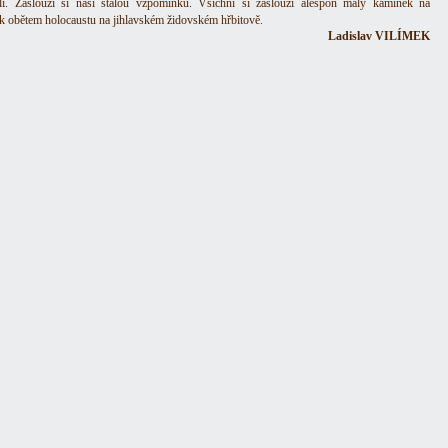
li. Zaslouží si naši stálou vzpomínku. Všichni si zaslouží alespoň malý kamínek na
k obětem holocaustu na jihlavském židovském hřbitově.
Ladislav VILÍMEK