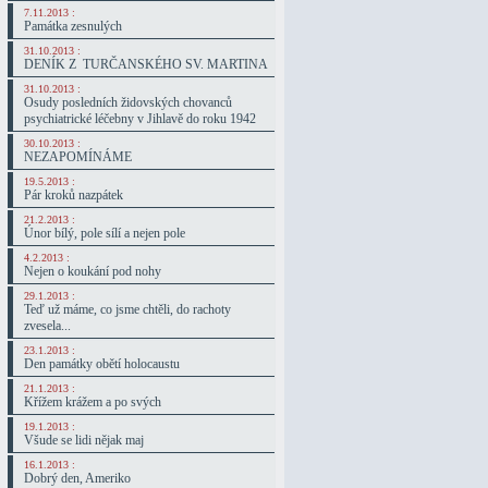
7.11.2013 :
Památka zesnulých
31.10.2013 :
DENÍK Z TURČANSKÉHO SV. MARTINA
31.10.2013 :
Osudy posledních židovských chovanců
psychiatrické léčebny v Jihlavě do roku 1942
30.10.2013 :
NEZAPOMÍNÁME
19.5.2013 :
Pár kroků nazpátek
21.2.2013 :
Únor bílý, pole sílí a nejen pole
4.2.2013 :
Nejen o koukání pod nohy
29.1.2013 :
Teď už máme, co jsme chtěli, do rachoty
zvesela...
23.1.2013 :
Den památky obětí holocaustu
21.1.2013 :
Křížem krážem a po svých
19.1.2013 :
Všude se lidi nějak maj
16.1.2013 :
Dobrý den, Ameriko