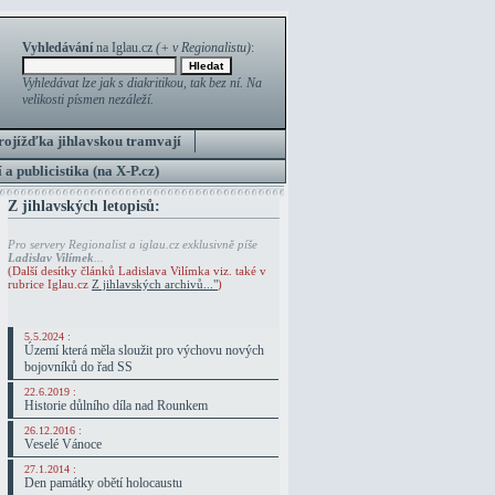
Vyhledávání
na Iglau.cz
(+ v Regionalistu)
:
Vyhledávat lze jak s diakritikou, tak bez ní. Na
velikosti písmen nezáleží.
rojížďka jihlavskou tramvají
 a publicistika (na X-P.cz)
Z jihlavských letopisů:
Pro servery Regionalist a iglau.cz exklusivně píše
Ladislav Vilímek
...
(Další desítky článků Ladislava Vilímka viz. také v
rubrice Iglau.cz
Z jihlavských archivů..."
)
5.5.2024 :
Území která měla sloužit pro výchovu nových
bojovníků do řad SS
22.6.2019 :
Historie důlního díla nad Rounkem
26.12.2016 :
Veselé Vánoce
27.1.2014 :
Den památky obětí holocaustu