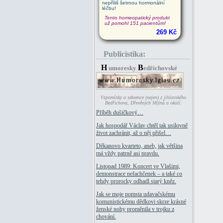
nepříliš šetrnou hormonální
léčbu!
Tento homeopatický produkt
už pomohl 151 pacientům!
269 Kč
Publicistika:
H
B
umoresky
edřichovské
Vzpomínky a sekvence (nejen) z jihlavského
Bedřichova, Dřevěných Mlýnů a okolí:
Příběh dušičkový…
Jak hospodář Václav chtěl tak usilovně
život zachránit, až o něj přišel…
Děkanovo kvarteto, aneb, jak většina
má vždy patrně asi pravdu.
Listopad 1989: Koncert ve Vlašimi,
demonstrace nefachčenek – a také co
tehdy prorocky odhadl starý kněz.
Jak se moje pomsta udavačskému
komunistickému dědkovi skrze krásné
ženské nohy proměnila v trojku z
chování.