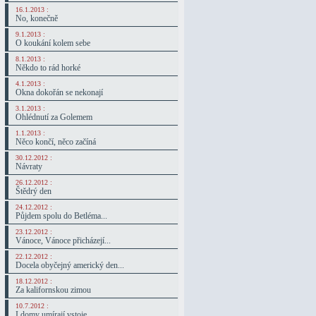
16.1.2013 :
No, konečně
9.1.2013 :
O koukání kolem sebe
8.1.2013 :
Někdo to rád horké
4.1.2013 :
Okna dokořán se nekonají
3.1.2013 :
Ohlédnutí za Golemem
1.1.2013 :
Něco končí, něco začíná
30.12.2012 :
Návraty
26.12.2012 :
Štědrý den
24.12.2012 :
Půjdem spolu do Betléma...
23.12.2012 :
Vánoce, Vánoce přicházejí...
22.12.2012 :
Docela obyčejný americký den...
18.12.2012 :
Za kalifornskou zimou
10.7.2012 :
I domy umírají vstoje...