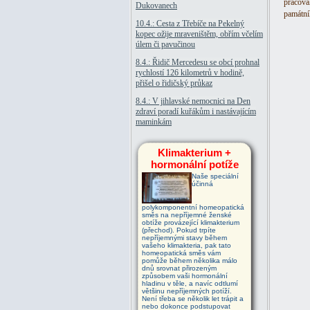
pracova
Dukovanech
památní
10.4.: Cesta z Třebíče na Pekelný
kopec ožije mraveništěm, obřím včelím
úlem či pavučinou
8.4.: Řidič Mercedesu se obcí prohnal
rychlostí 126 kilometrů v hodině,
přišel o řidičský průkaz
8.4.: V jihlavské nemocnici na Den
zdraví poradí kuřákům i nastávajícím
maminkám
Klimakterium +
hormonální potíže
Naše speciální
účinná
polykomponentní homeopatická
směs na nepříjemné ženské
obtíže provázející klimakterium
(přechod). Pokud trpíte
nepříjemnými stavy během
vašeho klimakteria, pak tato
homeopatická směs vám
pomůže během několika málo
dnů srovnat přirozeným
způsobem vaši hormonální
hladinu v těle, a navíc odtlumí
většinu nepříjemných potíží.
Není třeba se několik let trápit a
nebo dokonce podstupovat