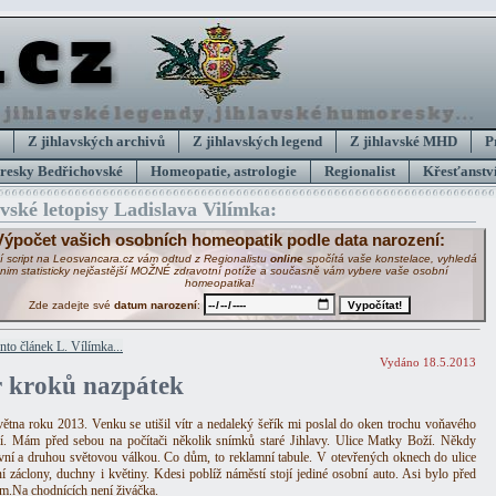
Z jihlavských archivů
Z jihlavských legend
Z jihlavské MHD
P
esky Bedřichovské
Homeopatie, astrologie
Regionalist
Křesťanství
avské letopisy Ladislava Vilímka:
Výpočet vašich osobních homeopatik podle data narození:
í script na Leosvancara.cz vám odtud z Regionalistu
online
spočítá vaše konstelace, vyhledá
 nim statisticky nejčastější MOŽNÉ zdravotní potíže a současně vám vybere vaše osobní
homeopatika!
Zde zadejte své
datum narození
:
ento článek L. Vílímka...
Vydáno 18.5.2013
r kroků nazpátek
větna roku 2013. Venku se utišil vítr a nedaleký šeřík mi poslal do oken trochu voňavého
í. Mám před sebou na počítači několik snímků staré Jihlavy. Ulice Matky Boží. Někdy
vní a druhou světovou válkou. Co dům, to reklamní tabule. V otevřených oknech do ulice
ní záclony, duchny i květiny. Kdesi poblíž náměstí stojí jediné osobní auto. Asi bylo před
m.Na chodnících není živáčka.