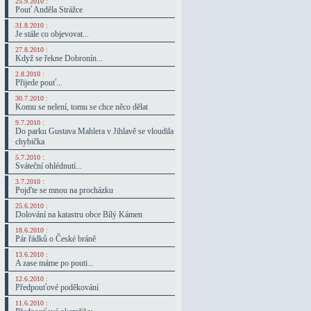
25.9.2010 :
Pouť Anděla Strážce
31.8.2010 :
Je stále co objevovat...
27.8.2010 :
Když se řekne Dobronín...
2.8.2010 :
Přijede pouť...
30.7.2010 :
Komu se nelení, tomu se chce něco dělat
9.7.2010 :
Do parku Gustava Mahlera v Jihlavě se vloudila
chybička
5.7.2010 :
Sváteční ohlédnutí...
3.7.2010 :
Pojďte se mnou na procházku
25.6.2010 :
Dolování na katastru obce Bílý Kámen
18.6.2010 :
Pár řádků o České bráně
13.6.2010 :
A zase máme po pouti...
12.6.2010 :
Předpouťové poděkování
11.6.2010 :