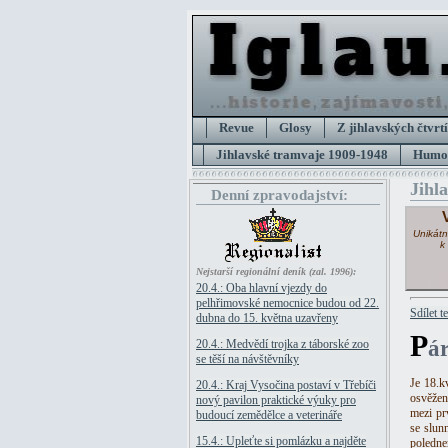
Revue
Glosy
Z jihlavských čtvrtí
Jihlavské tramvaje 1909-1948
Humor
Jihl
Denní zpravodajství:
Unikátn
k
Nejstarší regionální deník (zal. 1996):
20.4.: Oba hlavní vjezdy do
pelhřimovské nemocnice budou od 22.
Sdílet t
dubna do 15. května uzavřeny
P
á
20.4.: Medvědí trojka z táborské zoo
se těší na návštěvníky
Je 18.k
20.4.: Kraj Vysočina postaví v Třebíči
osvěžen
nový pavilon praktické výuky pro
mezi pr
budoucí zemědělce a veterináře
se slun
15.4.: Upleťte si pomlázku a najděte
poledne