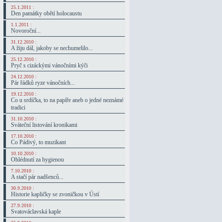
25.1.2011 :
Den památky obětí holocaustu
1.1.2011 :
Novoroční...
31.12.2010 :
A žiju dál, jakoby se nechumelilo...
25.12.2010 :
Pryč s cizáckými vánočními kýči
24.12.2010 :
Pár řádků ryze vánočních...
19.12.2010 :
Co u srdíčka, to na papíře aneb o jedné neznámé
tradici
31.10.2010 :
Sváteční listování kronikami
17.10.2010 :
Co Pádivý, to muzikant
10.10.2010 :
Ohlédnutí za hygienou
7.10.2010 :
A stačí pár nadšenců...
30.9.2010 :
Historie kapličky se zvoničkou v Ústí
27.9.2010 :
Svatováclavská kaple