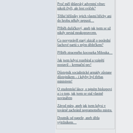
Proč měl jihlavský adventní věnec
nikoli čtyři, ale šest svíček?
Těžké hříšníky jejich vlastní hříchy ani
do hrobu někdy nepustí…
Příběh dušičkový, aneb jak jsem se už
nikdy nestal mrakopravcem.
Co povyprávěl starý skicář o poslední
šachové partii s mým dědečkem?
Příběh ztraceného kocourka Mňouka…
Jak jsem kdysi rozebíral a vzápětí
postavil – kremační pec!
Důstojník socialistické armády zůstane
důstojníkem – i kdyby byl třebas
ministrem!
O studentské lásce, o tajném biskupovi
a i o tom, jak jsem se stal vlastně
novinářem
Závod míru, aneb jak jsem kdysi v
továrně zachránil negramotného mistra.
Doutník od papeže, aneb děda
výtržníkem…