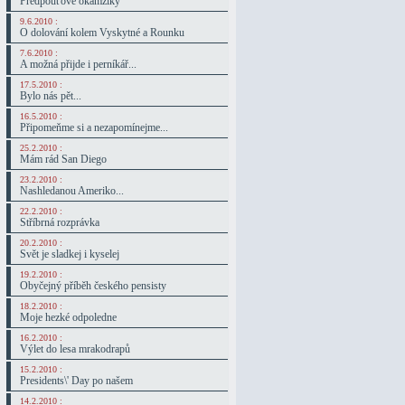
Předpouťové okamžiky
9.6.2010 :
O dolování kolem Vyskytné a Rounku
7.6.2010 :
A možná přijde i perníkář...
17.5.2010 :
Bylo nás pět...
16.5.2010 :
Připomeňme si a nezapomínejme...
25.2.2010 :
Mám rád San Diego
23.2.2010 :
Nashledanou Ameriko...
22.2.2010 :
Stříbrná rozprávka
20.2.2010 :
Svět je sladkej i kyselej
19.2.2010 :
Obyčejný příběh českého pensisty
18.2.2010 :
Moje hezké odpoledne
16.2.2010 :
Výlet do lesa mrakodrapů
15.2.2010 :
Presidents\' Day po našem
14.2.2010 :