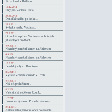
Já bych rád k Betlému...
18.12.2011 :
Slzy pro Václava Havla
24.11.2011 :
Den díkůvzdání po česku...
28.9.2011 :
Svátek svatého Václava...
27.9.2011 :
O zaniklé kapli sv. Václava v mohutných
jihlavských hradbách
4.9.2011 :
Neznámý pamětní kámen na Jihlavsku
4.9.2011 :
Neznámý pamětní kámen na Jihlavsku
18.8.2011 :
Pekelský mlýn u Rantířova
8.5.2011 :
Výstava Zmizelí sousedé v Třešti
8.5.2011 :
Než oči prohlédnou...
8.2.2011 :
Valentinská neděle na Rounku
1.2.2011 :
Průvodce výstavou Poslední domovy
27.1.2011 :
Jihlava uctila památku obětí holocaustu