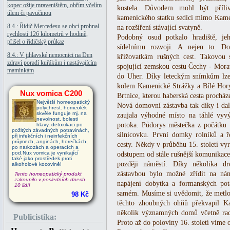
kopec ožije mraveništěm, obřím včelím
kostela. Důvodem mohl být příli
úlem či pavučinou
kamenického statku sedící mimo Kameni
8.4.: Řidič Mercedesu se obcí prohnal
na rozšíření stávající svatyně.
rychlostí 126 kilometrů v hodině,
Podobný osud potkalo hradiště, je
přišel o řidičský průkaz
sídelnímu rozvoji. A nejen to. D
8.4.: V jihlavské nemocnici na Den
křižovatkám rušných cest. Takovou 
zdraví poradí kuřákům i nastávajícím
spojující zemskou cestu Čechy - Mora
maminkám
do Uher. Díky leteckým snímkům lze 
kolem Kamenické Strážky a Bílé Hor
Nux vomica C200
Brtnice, kterou haberská cesta procház
Největší homeopatický
Nová domovní zástavba tak díky i dal
polychrest. homeolék
skvěle funguje mj. na
zaujala výhodné místo na táhlé vy
nevolnost, bolesti
potoka. Půdorys městečka z počátku 19
hlavy, detoxikaci po
požitých závadných potravinách,
silnicovku. První domky rolníků a ře
při infekčních i neinfekčních
průjmech, anginách, horečkách,
cesty. Někdy v průběhu 15. století vyr
po narkozách a operacích a
pod.Nux vomica je vynikající
odstupem od stále rušnější komunikace
také jako prostředek proti
později náměstí. Díky několika 
alkoholové kocovině!
zástavbou bylo možné zřídit na nám
Tento homeopatický produkt
zakoupilo v posledních dnech
napájení dobytka a formanských pot
10 lidí!
samém. Musíme si uvědomit, že metlou
98 Kč
těchto zhoubných ohňů překvapil 
několik významných domů včetně radn
Publicistika:
Proto až do poloviny 16. století víme 