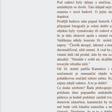
Pod radnicí byly sklepy a mučírna,
umístěným ve dvoře. Tato údajně nejvz
osazena v nové budově. O jejím da
dopátrat.
Protější budovu nám popsal historik 
připojené fotografii je velmi dobře 
objektu byly vymalovány tři rodové z
že je dala zhotovit spolu s ostatní 
Valdštejna někdy koncem 16. stolet
nápisy: "Člověk skoupý, lakomý a neuž
shromažďoval, užíti neumí. A vzal by p
vlastní duši rád prodal, kdo by mu za 
aktuální: "Nemůže v světě nic dražšíh
tovaryše věrného míti."
Od 16. století patřila Kamenice i 
současnosti je renesanční objekt 
pohádkovou součástí tohoto města. Ko
zájmu zdejší radnice. A to je dobře!
Co dodat závěrem? Řadu překvapující
průzkum dnes popsaného unikátního
půdorys je hodně podobný zaniklé tvr
domovní zástavbou, kamenická by mo
než bude celá lokalita zastavěna a n
činností. Doufejme, že se to v dohl