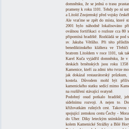
domněnku, že se jedná o trasu prasta
prameny k roku 1101. Tehdy po ní ust
a Litold Znojemský před vojsky českéh
Ale vraťme se zpět do místa, které s
2001 bylo náhodně lokalisováno při
oválnou fortifikaci o rozloze cca 80
připomíná hradiště. Rozkládá se pod s
sv. Jakuba Většího. Při této příleži
benediktinského kláštera ve Třebí
bratrem Litoldem v roce 1101, tak také
Karel Kuča vyjádřil domněnku, že v 
deskách brněnských jsou roku 1358
Kamenice, kteří za zdmi této tvrze moh
jak dokázal restaurátorský průzkum
kostela. Důvodem mohl být příli
kamenického statku sedící mimo Kameni
na rozšíření stávající svatyně.
Podobný osud potkalo hradiště, je
sídelnímu rozvoji. A nejen to. D
křižovatkám rušných cest. Takovou 
spojující zemskou cestu Čechy - Mora
do Uher. Díky leteckým snímkům lze 
kolem Kamenické Strážky a Bílé Hor