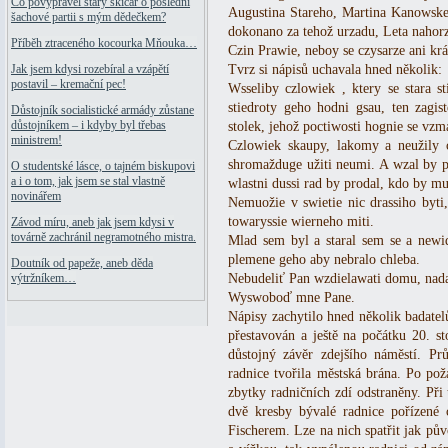
Co povyprávěl starý skicář o poslední
Augustina Stareho, Martina Kanowskeh
šachové partii s mým dědečkem?
dokonano za tehož urzadu, Leta nahor
Příběh ztraceného kocourka Mňouka…
Czin Prawie, neboy se czysarze ani krá
Tvrz si nápisů uchavala hned několik:
Jak jsem kdysi rozebíral a vzápětí
postavil – kremační pec!
Wsseliby czlowiek , ktery se stara 
stiedroty geho hodni gsau, ten zag
Důstojník socialistické armády zůstane
důstojníkem – i kdyby byl třebas
stolek, jehož poctiwosti hognie se vzm
ministrem!
Czlowiek skaupy, lakomy a neužily 
shromažduge užiti neumi. A wzal by pr
O studentské lásce, o tajném biskupovi
a i o tom, jak jsem se stal vlastně
wlastni dussi rad by prodal, kdo by mu
novinářem
Nemuožie v swietie nic drassiho byti
towaryssie wierneho miti.
Závod míru, aneb jak jsem kdysi v
továrně zachránil negramotného mistra.
Mlad sem byl a staral sem se a newi
plemene geho aby nebralo chleba.
Doutník od papeže, aneb děda
Nebudeliť Pan wzdielawati domu, nadar
výtržníkem…
Wyswoboď mne Pane.
Nápisy zachytilo hned několik badatelů
přestavován a ještě na počátku 20. st
důstojný závěr zdejšího náměstí. Pr
radnice tvořila městská brána. Po po
zbytky radničních zdí odstraněny. Při 
dvě kresby bývalé radnice pořízené
Fischerem. Lze na nich spatřit jak pů