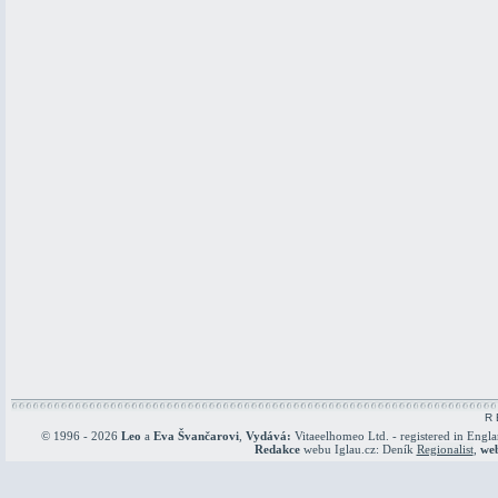
R 
© 1996 - 2026
Leo
a
Eva Švančarovi
,
Vydává:
Vitaeelhomeo Ltd. - registered in Engl
Redakce
webu Iglau.cz: Deník
Regionalist
,
we