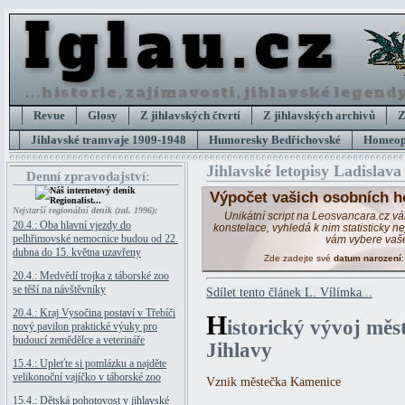
Revue
Glosy
Z jihlavských čtvrtí
Z jihlavských archivů
Z
Jihlavské tramvaje 1909-1948
Humoresky Bedřichovské
Homeopa
Jihlavské letopisy Ladislava
Denní zpravodajství:
Výpočet vašich osobních h
Nejstarší regionální deník (zal. 1996):
Unikátní script na Leosvancara.cz v
20.4.: Oba hlavní vjezdy do
konstelace, vyhledá k nim statisticky 
pelhřimovské nemocnice budou od 22.
vám vybere vaš
dubna do 15. května uzavřeny
Zde zadejte své
datum narození
20.4.: Medvědí trojka z táborské zoo
se těší na návštěvníky
Sdílet tento článek L. Vílímka...
20.4.: Kraj Vysočina postaví v Třebíči
H
istorický vývoj mě
nový pavilon praktické výuky pro
budoucí zemědělce a veterináře
Jihlavy
15.4.: Upleťte si pomlázku a najděte
velikonoční vajíčko v táborské zoo
Vznik městečka Kamenice
15.4.: Dětská pohotovost v jihlavské