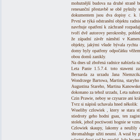
mohutnější budova na druhé straně br
renesanční přestavbě se obě pyšnily
dokumentem jsou dva dopisy c. k. k
První se týká odstranění objektu radn
navrhuje opatření k záchraně rozpadaj
tvoří dvě autorovy perokresby, pohle
že západní závěr náměstí v Kameni
objekty, jakými všude bývala rychta 
domy byly opatřeny odpočátku věžemi
obou domů zanikly.
Na dnes už zbořená radnice nabízela ná
Leta Panie 1.5.7.4. toto staweni z
Bernarda za urzadu Jana Niemzcik
Wondrzege Bartowa, Martina, staryho 
Augustina Stareho, Martina Kanowskeh
dokonano za tehož urzadu, Leta nahor
Czin Prawie, neboy se czysarze ani krá
Tvrz si nápisů uchavala hned několik:
Wsseliby czlowiek , ktery se stara 
stiedroty geho hodni gsau, ten zag
stolek, jehož poctiwosti hognie se vzm
Czlowiek skaupy, lakomy a neužily 
shromažduge užiti neumi. A wzal by pr
wlastni dussi rad by prodal, kdo by mu