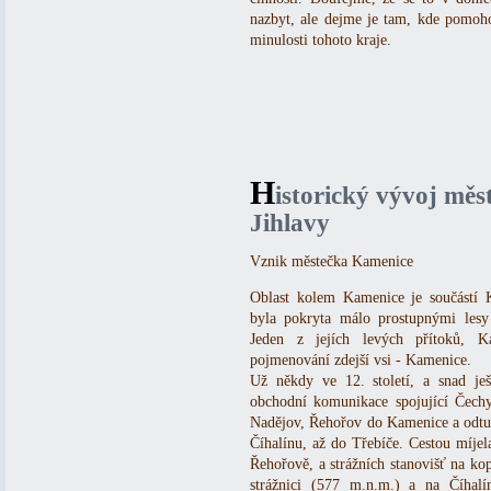
nazbyt, ale dejme je tam, kde pomoho
minulosti tohoto kraje.
H
istorický vývoj mě
Jihlavy
Vznik městečka Kamenice
Oblast kolem Kamenice je součástí 
byla pokryta málo prostupnými lesy
Jeden z jejích levých přítoků, 
pojmenování zdejší vsi - Kamenice.
Už někdy ve 12. století, a snad ješ
obchodní komunikace spojující Čech
Nadějov, Řehořov do Kamenice a odtu
Číhalínu, až do Třebíče. Cestou míjel
Řehořově, a strážních stanovišť na k
strážnici (577 m.n.m.) a na Číhal