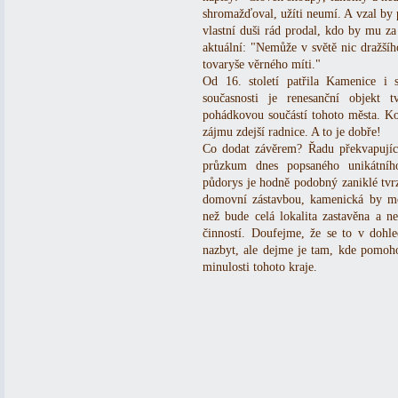
shromažďoval, užíti neumí. A vzal by p
vlastní duši rád prodal, kdo by mu za 
aktuální: "Nemůže v světě nic dražšíh
tovaryše věrného míti."
Od 16. století patřila Kamenice i 
současnosti je renesanční objekt 
pohádkovou součástí tohoto města. Ko
zájmu zdejší radnice. A to je dobře!
Co dodat závěrem? Řadu překvapující
průzkum dnes popsaného unikátního
půdorys je hodně podobný zaniklé tvr
domovní zástavbou, kamenická by mo
než bude celá lokalita zastavěna a n
činností. Doufejme, že se to v dohl
nazbyt, ale dejme je tam, kde pomoho
minulosti tohoto kraje.