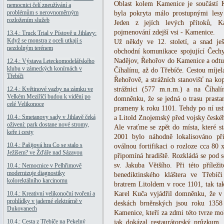
Oblast kolem Kamenice je součástí 
nemocnici čelí zneužívání a
problémům s nerovnoměrným
byla pokryta málo prostupnými lesy
rozložením služeb
Jeden z jejích levých přítoků, 
pojmenování zdejší vsi - Kamenice.
13.4.: Truck Trial v Pístově u Jihlavy:
Když se monstra z oceli utkají s
Už někdy ve 12. století, a snad ješ
nezdolným terénem
obchodní komunikace spojující Čech
Nadějov, Řehořov do Kamenice a odtu
12.4.: Výstava Leteckomodelářského
klubu v zámeckých konírnách v
Číhalínu, až do Třebíče. Cestou míjel
Třebíči
Řehořově, a strážních stanovišť na k
12.4.: Květinové vazby na zámku ve
strážnici (577 m.n.m.) a na Číhal
Velkém Meziříčí budou k vidění po
domněnku, že se jedná o trasu prasta
celé Velikonoce
prameny k roku 1101. Tehdy po ní ust
10.4.: Smetanovy sady v Jihlavě čeká
a Litold Znojemský před vojsky českéh
oživení: park dostane nové stromy,
Ale vraťme se zpět do místa, které s
keře i cesty
2001 bylo náhodně lokalisováno při
10.4.: Pašijová hra Co se stalo s
oválnou fortifikaci o rozloze cca 80
Ježíšem? ve Žďáře nad Sázavou
připomíná hradiště. Rozkládá se pod s
sv. Jakuba Většího. Při této příleži
10.4.: Nemocnice v Pelhřimově
modernizuje diagnostiky
benediktinského kláštera ve Třebí
kolorektálního karcinomu
bratrem Litoldem v roce 1101, tak také
10.4.: Kreativní velikonoční tvoření a
Karel Kuča vyjádřil domněnku, že v 
prohlídky v jaderné elektrárně v
deskách brněnských jsou roku 1358
Dukovanech
Kamenice, kteří za zdmi této tvrze moh
10.4.: Cesta z Třebíče na Pekelný
jak dokázal restaurátorský průzkum