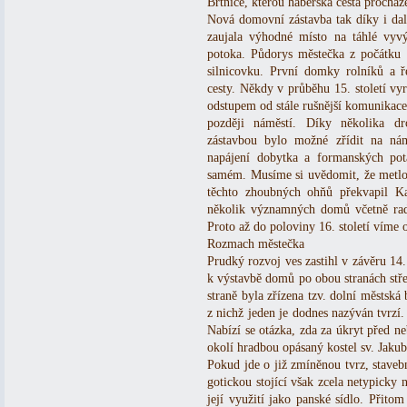
Brtnice, kterou haberská cesta procház
Nová domovní zástavba tak díky i dal
zaujala výhodné místo na táhlé vy
potoka. Půdorys městečka z počátku 19
silnicovku. První domky rolníků a ře
cesty. Někdy v průběhu 15. století vyr
odstupem od stále rušnější komunikace
později náměstí. Díky několika 
zástavbou bylo možné zřídit na nám
napájení dobytka a formanských pot
samém. Musíme si uvědomit, že metlou
těchto zhoubných ohňů překvapil 
několik významných domů včetně radn
Proto až do poloviny 16. století víme 
Rozmach městečka
Prudký rozvoj ves zastihl v závěru 14.
k výstavbě domů po obou stranách stř
straně byla zřízena tzv. dolní městs
z nichž jeden je dodnes nazýván tvrzí.
Nabízí se otázka, zda za úkryt před 
okolí hradbou opásaný kostel sv. Jakub
Pokud jde o již zmíněnou tvrz, staveb
gotickou stojící však zcela netypicky 
její využití jako panské sídlo. Přito