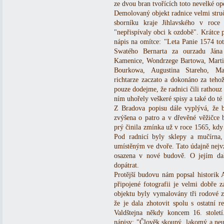
ze dvou bran tvořících toto nevelké op
Demolovaný objekt radnice velmi stru
sborníku kraje Jihlavského v roce
"nepřispívaly obci k ozdobě". Krátce p
nápis na omítce: "Leta Panie 1574 tot
Swatého Bernarta za ourzadu Jána
Kamenice, Wondrzege Bartowa, Martin
Bourkowa, Augustina Stareho, Ma
richtarze zaczato a dokonáno za teho
pouze dodejme, že radnici čili rathouz 
ním uhořely veškeré spisy a také do té
Z Bradova popisu dále vyplývá, že 
zvýšena o patro a v dřevěné věžičce b
prý činila zmínka už v roce 1565, kdy 
Pod radnicí byly sklepy a mučírna,
umístěným ve dvoře. Tato údajně nejvz
osazena v nové budově. O jejím da
dopátrat.
Protější budovu nám popsal historik 
připojené fotografii je velmi dobře 
objektu byly vymalovány tři rodové z
že je dala zhotovit spolu s ostatní 
Valdštejna někdy koncem 16. stolet
nápisy: "Člověk skoupý, lakomý a neuž