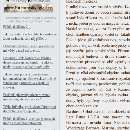
H
B
umoresky
edřichovské
Rozmach městečka
Prudký rozvoj ves zastihl v závěru 14.
k výstavbě domů po obou stranách stř
straně byla zřízena tzv. dolní městs
Vzpomínky a sekvence (nejen) z jihlavského
Bedřichova, Dřevěných Mlýnů a okolí:
z nichž jeden je dodnes nazýván tvrzí.
Příběh dušičkový…
Nabízí se otázka, zda za úkryt před 
okolí hradbou opásaný kostel sv. Jakub
Jak hospodář Václav chtěl tak usilovně
život zachránit, až o něj přišel…
Pokud jde o již zmíněnou tvrz, staveb
gotickou stojící však zcela netypicky 
Děkanovo kvarteto, aneb, jak většina
má vždy patrně asi pravdu.
její využití jako panské sídlo. Přito
mohutnější budova na druhé straně br
Listopad 1989: Koncert ve Vlašimi,
renesanční přestavbě se obě pyšnily
demonstrace nefachčenek – a také co
tehdy prorocky odhadl starý kněz.
dokumentem jsou dva dopisy c. k. k
První se týká odstranění objektu radn
Jak se moje pomsta udavačskému
navrhuje opatření k záchraně rozpadaj
komunistickému dědkovi skrze krásné
ženské nohy proměnila v trojku z
tvoří dvě autorovy perokresby, pohle
chování.
že západní závěr náměstí v Kameni
objekty, jakými všude bývala rychta 
Proč měl jihlavský adventní věnec
nikoli čtyři, ale šest svíček?
domy byly opatřeny odpočátku věžemi
obou domů zanikly.
Těžké hříšníky jejich vlastní hříchy ani
do hrobu někdy nepustí…
Na dnes už zbořená radnice nabízela ná
Leta Panie 1.5.7.4. toto staweni z
Příběh dušičkový, aneb jak jsem se už
Bernarda za urzadu Jana Niemzcik
nikdy nestal mrakopravcem.
Wondrzege Bartowa, Martina, staryho 