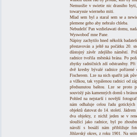
Nemuožie v swietie nic drassiho byti
towaryssie wierneho miti.
Mlad sem byl a staral sem se a newi
plemene geho aby nebralo chleba.
Nebudeliť Pan wzdielawati domu, nadar
Wyswoboď mne Pane.
Nápisy zachytilo hned několik badatelů
přestavován a ještě na počátku 20. st
důstojný závěr zdejšího náměstí. Pr
radnice tvořila městská brána. Po po
zbytky radničních zdí odstraněny. Při 
dvě kresby bývalé radnice pořízené
Fischerem. Lze na nich spatřit jak pů
a vížkou, tak vypálenou radnici od zá
předsunutou baštou. Lze se proto p
souvislý pás kamenných domů s bráno
Pohled na nejstarší i novější fotogr
nám odhaluje celou řadu gotických
objektů datovat do 14. století. Jádrem
dva objekty, z nichž jeden se v re
sloužící jako radnice, byl po zhou
nároží s bosáží nám přibližuje fo
Jihlavský okres, z roku 1901. Na sním