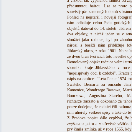
a vížkou, tak vypálenou radnici od zá
předsunutou baštou. Lze se proto p
souvislý pás kamenných domů s bráno
Pohled na nejstarší i novější fotogr
nám odhaluje celou řadu gotických
objektů datovat do 14. století. Jádrem
dva objekty, z nichž jeden se v re
sloužící jako radnice, byl po zhou
nároží s bosáží nám přibližuje fo
Jihlavský okres, z roku 1901. Na sním
ze dvou bran tvořících toto nevelké op
Demolovaný objekt radnice velmi stru
sborníku kraje Jihlavského v roce
"nepřispívaly obci k ozdobě". Krátce p
nápis na omítce: "Leta Panie 1574 tot
Swatého Bernarta za ourzadu Jána
Kamenice, Wondrzege Bartowa, Martin
Bourkowa, Augustina Stareho, Ma
richtarze zaczato a dokonáno za teho
pouze dodejme, že radnici čili rathouz 
ním uhořely veškeré spisy a také do té
Z Bradova popisu dále vyplývá, že 
zvýšena o patro a v dřevěné věžičce b
prý činila zmínka už v roce 1565, kdy 