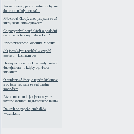
Těžké hříšníky jejich vlastní hříchy ani
do hrobu někdy nepustí…
Příběh dušičkový, aneb jak jsem se už
nikdy nestal mrakopravcem.
Co povyprávěl starý skicář o poslední
šachové partii s mým dědečkem?
Příběh ztraceného kocourka Mňouka…
Jak jsem kdysi rozebíral a vzápětí
postavil – kremační pec!
Důstojník socialistické armády zůstane
důstojníkem – i kdyby byl třebas
ministrem!
O studentské lásce, o tajném biskupovi
a i o tom, jak jsem se stal vlastně
novinářem
Závod míru, aneb jak jsem kdysi v
továrně zachránil negramotného mistra.
Doutník od papeže, aneb děda
výtržníkem…