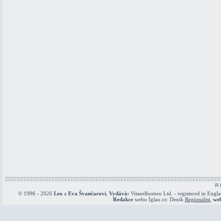
R 
© 1996 - 2026
Leo
a
Eva Švančarovi
,
Vydává:
Vitaeelhomeo Ltd. - registered in Engl
Redakce
webu Iglau.cz: Deník
Regionalist
,
we