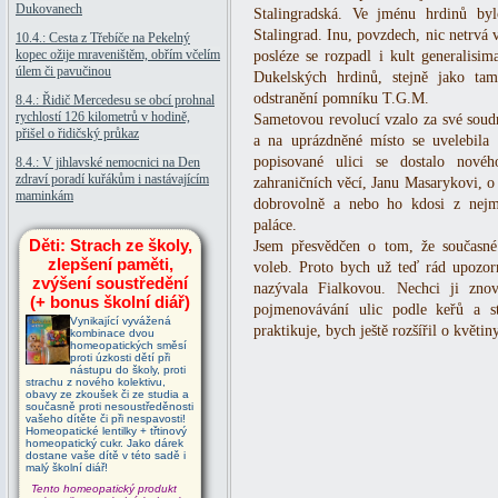
Dukovanech
Stalingradská. Ve jménu hrdinů b
Stalingrad. Inu, povzdech, nic netrvá
10.4.: Cesta z Třebíče na Pekelný
kopec ožije mraveništěm, obřím včelím
posléze se rozpadl i kult generalisim
úlem či pavučinou
Dukelských hrdinů, stejně jako ta
odstranění pomníku T.G.M.
8.4.: Řidič Mercedesu se obcí prohnal
rychlostí 126 kilometrů v hodině,
Sametovou revolucí vzalo za své sou
přišel o řidičský průkaz
a na uprázdněné místo se uvelebila 
popisované ulici se dostalo nové
8.4.: V jihlavské nemocnici na Den
zdraví poradí kuřákům i nastávajícím
zahraničních věcí, Janu Masarykovi, o
maminkám
dobrovolně a nebo ho kdosi z nejm
paláce.
Děti: Strach ze školy,
Jsem přesvědčen o tom, že současné
zlepšení paměti,
voleb. Proto bych už teď rád upozorn
zvýšení soustředění
nazývala Fialkovou. Nechci ji zno
(+ bonus školní diář)
pojmenovávání ulic podle keřů a st
Vynikající vyvážená
praktikuje, bych ještě rozšířil o květin
kombinace dvou
homeopatických směsí
proti úzkosti dětí při
nástupu do školy, proti
strachu z nového kolektivu,
obavy ze zkoušek či ze studia a
současně proti nesoustředěnosti
vašeho dítěte či při nespavosti!
Homeopatické lentilky + třtinový
homeopatický cukr. Jako dárek
dostane vaše dítě v této sadě i
malý školní diář!
Tento homeopatický produkt