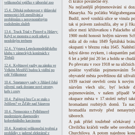
či krátce poválečné éry.
velikonoční vajíčko v táborské zoo
Na nejčastější přejmenovávání si doz
15.4.: Dětská pohotovost v jihlavské
Masaryka. Na počátku Walgrabengasse 
nemocnici čelí zneužívání a
Budiž, nově vzniklá ulice se vinula p
problémům s nerovnoměrným
rozložením služeb
tak si právem zasloužila, aby se jí ří
ulice mezi křižovatkou s Palackého u
13.4.: Truck Trial v Pístově u Jihlavy:
1900 mohl honosit hrdým názvem Sch
Když se monstra z oceli utkají s
nezdolným terénem
stála až do roku 1849 Špitálská brán
okupanti v březnu roku 1645. Naštěstí 
12.4.: Výstava Leteckomodelářského
kdysi dávno zvykem, i okupantům patři
klubu v zámeckých konírnách v
Třebíči
6 let a ještě jiní 20 let a holdu se chud
Po převratu v roce 1918 se na uličních
12.4.: Květinové vazby na zámku ve
Velkém Meziříčí budou k vidění po
posléze vystřídán pojmenováním Š
celé Velikonoce
obyvatelé města povětšinou dál užíva
1939 nacisté otevřeli cestu k nový
10.4.: Smetanovy sady v Jihlavě čeká
oživení: park dostane nové stromy,
názvům všech ulic, byť leckde d
keře i cesty
pojmenováním, v našem případě W
okupace města v 17.století nebyl ta
10.4.: Pašijová hra Co se stalo s
Ježíšem? ve Žďáře nad Sázavou
hromadami rozbitých domů. Ta naci
hromadila mrtvoly před nenasytný
10.4.: Nemocnice v Pelhřimově
táborech.
modernizuje diagnostiky
kolorektálního karcinomu
A pak přišel toužebně očekávaný 
Chviličku kráčeli vedle sebe osvobodit
10.4.: Kreativní velikonoční tvoření a
prohlídky v jaderné elektrárně v
Churchilova. A potom najednou konec