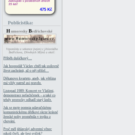
zakoupilo v posledních dnech
35 lidí!
475 Kč
Publicistika:
H
B
umoresky
edřichovské
Vzpomínky a sekvence (nejen) z jihlavského
Bedřichova, Dřevěných Mlýnů a okolí:
Příběh dušičkový…
Jak hospodář Václav chtěl tak usilovně
život zachránit, až o něj přišel…
Děkanovo kvarteto, aneb, jak většina
má vždy patrně asi pravdu.
Listopad 1989: Koncert ve Vlašimi,
demonstrace nefachčenek – a také co
tehdy prorocky odhadl starý kněz.
Jak se moje pomsta udavačskému
komunistickému dědkovi skrze krásné
ženské nohy proměnila v trojku z
chování.
Proč měl jihlavský adventní věnec
nikoli čtyři, ale šest svíček?