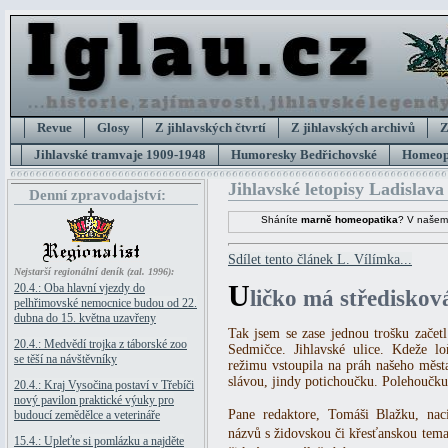
Revue
Glosy
Z jihlavských čtvrtí
Z jihlavských archivů
Z
Jihlavské tramvaje 1909-1948
Humoresky Bedřichovské
Homeopa
Jihlavské letopisy Ladislava
Denní zpravodajství:
Sháníte
marně homeopatika
? V našem
Sdílet tento článek L. Vílímka...
Nejstarší regionální deník (zal. 1996):
U
20.4.: Oba hlavní vjezdy do
ličko má střediskov
pelhřimovské nemocnice budou od 22.
dubna do 15. května uzavřeny
Tak jsem se zase jednou trošku začet
20.4.: Medvědí trojka z táborské zoo
Sedmičce. Jihlavské ulice. Kdeže 
se těší na návštěvníky
režimu vstoupila na práh našeho měst
slávou, jindy potichoučku. Polehoučku
20.4.: Kraj Vysočina postaví v Třebíči
nový pavilon praktické výuky pro
Pane redaktore, Tomáši Blažku, naci
budoucí zemědělce a veterináře
názvů s židovskou či křesťanskou tem
15.4.: Upleťte si pomlázku a najděte