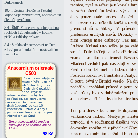
Dukovanech
radnice, nyní se seřazuje u kostela far
10.4.: Cesta z Třebíče na Pekelný
na svém původním lesku a významu. S
kopec ožije mraveništěm, obřím včelím
dnes pouze malé procesí přichází.
úlem či pavučinou
duchovenstvo a několik kněží z okolí
8.4.: Řidič Mercedesu se obcí prohnal
premonstrátů z Jihlavy. V průvodě 
rychlostí 126 kilometrů v hodině,
příslušníci určitých stavů. Droužky 
přišel o řidičský průkaz
nimi kráčejí malé drůžičky. Pak nás
8.4.: V jihlavské nemocnici na Den
Strážce. Krásná tato soška je po cel
zdraví poradí kuřákům i nastávajícím
straně. Dále kráčejí v průvodě drou
maminkám
znamení smutku a kajícnosti. Nesou s
Mládenci zedníci pak následují se s
Anacardium orientale
Před řadou let měli mládenci tito 
C500
Poslední sošku, sv. Františka z Pauly, 
Lék na stavy, kdy jsme
O pouti bývá v Brtnici veselo. Na dr
ztratili důvěru v druhé
lidi. Vztek, když nás
podařilo uspořádati průvod o pouti An
někdo silně rozzlobí,
nebo, když se
jaké nošeny byly v době založení pout
ocitneme vinou druhých v
a malebný a přilákal by do Brtnice hos
obtížné situaci, kterou jsme
nezavinili. Brát nárazově i
- - - - - - -
dvakrát denně po cca 10
krystalcích - užívat 2-3 dny a
Tím pro dnešek končíme. Je dopsáno,
potom vynechat a po týdnu pak
vždy již jen 1x týdně
velikánskou radost. Městys je měste
Tento homeopatický produkt
průvodů si v současnosti úspěšně vyk
zakoupilo v posledních dnech
dovozním zbožím až z předaleké Číny. 
93 lidí!
98 Kč
morem a zamořením - tržními blbostmi