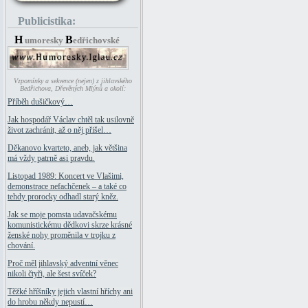
Publicistika:
H
B
umoresky
edřichovské
Vzpomínky a sekvence (nejen) z jihlavského
Bedřichova, Dřevěných Mlýnů a okolí:
Příběh dušičkový…
Jak hospodář Václav chtěl tak usilovně
život zachránit, až o něj přišel…
Děkanovo kvarteto, aneb, jak většina
má vždy patrně asi pravdu.
Listopad 1989: Koncert ve Vlašimi,
demonstrace nefachčenek – a také co
tehdy prorocky odhadl starý kněz.
Jak se moje pomsta udavačskému
komunistickému dědkovi skrze krásné
ženské nohy proměnila v trojku z
chování.
Proč měl jihlavský adventní věnec
nikoli čtyři, ale šest svíček?
Těžké hříšníky jejich vlastní hříchy ani
do hrobu někdy nepustí…