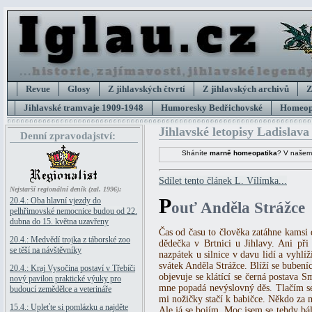
Revue
Glosy
Z jihlavských čtvrtí
Z jihlavských archivů
Z
Jihlavské tramvaje 1909-1948
Humoresky Bedřichovské
Homeopa
Jihlavské letopisy Ladislava
Denní zpravodajství:
Sháníte
marně homeopatika
? V našem
Sdílet tento článek L. Vílímka...
Nejstarší regionální deník (zal. 1996):
P
20.4.: Oba hlavní vjezdy do
ouť Anděla Strážce
pelhřimovské nemocnice budou od 22.
dubna do 15. května uzavřeny
Čas od času to člověka zatáhne kamsi d
20.4.: Medvědí trojka z táborské zoo
dědečka v Brtnici u Jihlavy. Ani při 
se těší na návštěvníky
nazpátek u silnice v davu lidí a vyhlí
svátek Anděla Strážce. Blíží se bubeníc
20.4.: Kraj Vysočina postaví v Třebíči
objevuje se klátící se černá postava S
nový pavilon praktické výuky pro
mne popadá nevýslovný děs. Tlačím se
budoucí zemědělce a veterináře
mi nožičky stačí k babičce. Někdo za m
15.4.: Upleťte si pomlázku a najděte
Ale já se bojím. Moc jsem se tehdy bál