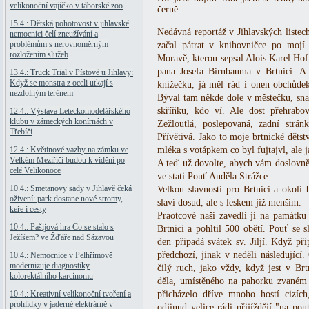
velikonoční vajíčko v táborské zoo
černě...
15.4.: Dětská pohotovost v jihlavské
Nedávná reportáž v Jihlavských liste
nemocnici čelí zneužívání a
problémům s nerovnoměrným
začal pátrat v knihovničce po mojí
rozložením služeb
Moravě, kterou sepsal Alois Karel Ho
pana Josefa Birnbauma v Brtnici. A 
13.4.: Truck Trial v Pístově u Jihlavy:
Když se monstra z oceli utkají s
knížečku, já měl rád i onen obchůde
nezdolným terénem
Býval tam někde dole v městečku, sna
skříňku, kdo ví. Ale dost přehrabo
12.4.: Výstava Leteckomodelářského
klubu v zámeckých konírnách v
Zežloutlá, poslepovaná, zadní strán
Třebíči
Přívětivá. Jako to moje brtnické dětst
12.4.: Květinové vazby na zámku ve
mléka s votápkem co byl fujtajvl, ale j
Velkém Meziříčí budou k vidění po
A teď už dovolte, abych vám doslovně 
celé Velikonoce
ve stati Pouť Anděla Strážce:
10.4.: Smetanovy sady v Jihlavě čeká
Velkou slavností pro Brtnici a okolí 
oživení: park dostane nové stromy,
slaví dosud, ale s leskem již menším.
keře i cesty
Praotcové naši zavedli ji na památku
10.4.: Pašijová hra Co se stalo s
Brtnici a pohltil 500 obětí. Pouť se s
Ježíšem? ve Žďáře nad Sázavou
den připadá svátek sv. Jiljí. Když př
předchozí, jinak v neděli následující.
10.4.: Nemocnice v Pelhřimově
modernizuje diagnostiky
čilý ruch, jako vždy, když jest v Br
kolorektálního karcinomu
děla, umístěného na pahorku zvaném 
10.4.: Kreativní velikonoční tvoření a
přicházelo dříve mnoho hostí cizích,
prohlídky v jaderné elektrárně v
odjinud velice rádi přijíždějí "na p