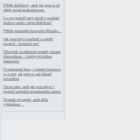
Příběh dušičkový, aneb jak jsem se už
nikdy nestal mrakopravcem.
Co povyprávěl starý skicář o poslední
šachové partii s mým dědečkem?
Příběh ztraceného kocourka Mňouka…
Jak jsem kdysi rozebíral a vzápětí
postavil – kremační pec!
Důstojník socialistické armády zůstane
důstojníkem – i kdyby byl třebas
ministrem!
O studentské lásce, o tajném biskupovi
a i o tom, jak jsem se stal vlastně
novinářem
Závod míru, aneb jak jsem kdysi v
továrně zachránil negramotného mistra.
Doutník od papeže, aneb děda
výtržníkem…