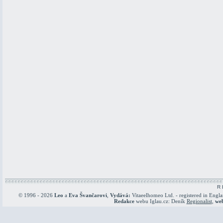
R 
© 1996 - 2026
Leo
a
Eva Švančarovi
,
Vydává:
Vitaeelhomeo Ltd. - registered in Engl
Redakce
webu Iglau.cz: Deník
Regionalist
,
we