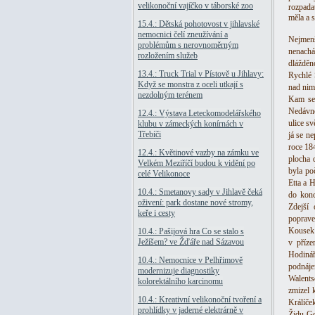
velikonoční vajíčko v táborské zoo
rozpadat
měla a 
15.4.: Dětská pohotovost v jihlavské
nemocnici čelí zneužívání a
Nejmenš
problémům s nerovnoměrným
nenachá
rozložením služeb
dlážděn
13.4.: Truck Trial v Pístově u Jihlavy:
Rychlé 
Když se monstra z oceli utkají s
nad nim
nezdolným terénem
Kam se 
Nedávno
12.4.: Výstava Leteckomodelářského
ulice sv
klubu v zámeckých konírnách v
Třebíči
já se n
roce 18
12.4.: Květinové vazby na zámku ve
plocha 
Velkém Meziříčí budou k vidění po
byla po
celé Velikonoce
Etta a 
10.4.: Smetanovy sady v Jihlavě čeká
do konc
oživení: park dostane nové stromy,
Zdejší
keře i cesty
poprave
Kousek 
10.4.: Pašijová hra Co se stalo s
Ježíšem? ve Žďáře nad Sázavou
v příze
Hodinář
10.4.: Nemocnice v Pelhřimově
podnáj
modernizuje diagnostiky
Walentsc
kolorektálního karcinomu
zmizel 
10.4.: Kreativní velikonoční tvoření a
Králíče
prohlídky v jaderné elektrárně v
Židu Go