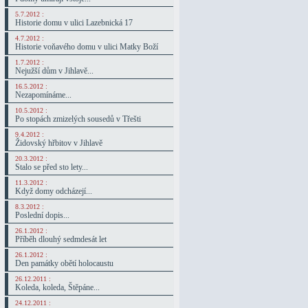
5.7.2012 :
Historie domu v ulici Lazebnická 17
4.7.2012 :
Historie voňavého domu v ulici Matky Boží
1.7.2012 :
Nejužší dům v Jihlavě...
16.5.2012 :
Nezapomínáme...
10.5.2012 :
Po stopách zmizelých sousedů v Třešti
9.4.2012 :
Židovský hřbitov v Jihlavě
20.3.2012 :
Stalo se před sto lety...
11.3.2012 :
Když domy odcházejí...
8.3.2012 :
Poslední dopis...
26.1.2012 :
Příběh dlouhý sedmdesát let
26.1.2012 :
Den památky obětí holocaustu
26.12.2011 :
Koleda, koleda, Štěpáne...
24.12.2011 :