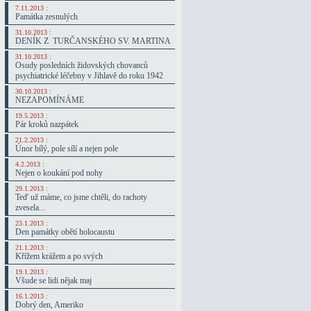
7.11.2013 :
Památka zesnulých
31.10.2013 :
DENÍK Z TURČANSKÉHO SV. MARTINA
31.10.2013 :
Osudy posledních židovských chovanců
psychiatrické léčebny v Jihlavě do roku 1942
30.10.2013 :
NEZAPOMÍNÁME
19.5.2013 :
Pár kroků nazpátek
21.2.2013 :
Únor bílý, pole sílí a nejen pole
4.2.2013 :
Nejen o koukání pod nohy
29.1.2013 :
Teď už máme, co jsme chtěli, do rachoty
zvesela...
23.1.2013 :
Den památky obětí holocaustu
21.1.2013 :
Křížem krážem a po svých
19.1.2013 :
Všude se lidi nějak maj
16.1.2013 :
Dobrý den, Ameriko