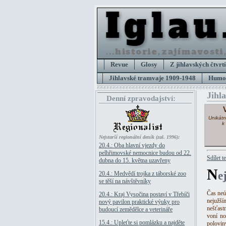
Revue
Glosy
Z jihlavských čtvrtí
Jihlavské tramvaje 1909-1948
Humor
Jihl
Denní zpravodajství:
Unikátn
k
Nejstarší regionální deník (zal. 1996):
20.4.: Oba hlavní vjezdy do
pelhřimovské nemocnice budou od 22.
Sdílet t
dubna do 15. května uzavřeny
N
e
20.4.: Medvědí trojka z táborské zoo
se těší na návštěvníky
Čas neúp
20.4.: Kraj Vysočina postaví v Třebíči
nejužší
nový pavilon praktické výuky pro
nešťastn
budoucí zemědělce a veterináře
voní n
15.4.: Upleťte si pomlázku a najděte
polovin