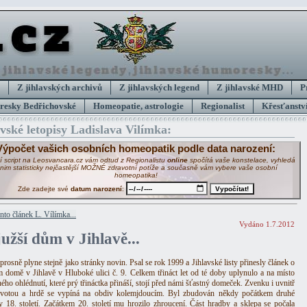
Z jihlavských archivů
Z jihlavských legend
Z jihlavské MHD
P
esky Bedřichovské
Homeopatie, astrologie
Regionalist
Křesťanství
avské letopisy Ladislava Vilímka:
Výpočet vašich osobních homeopatik podle data narození:
í script na Leosvancara.cz vám odtud z Regionalistu
online
spočítá vaše konstelace, vyhledá
 nim statisticky nejčastější MOŽNÉ zdravotní potíže a současně vám vybere vaše osobní
homeopatika!
Zde zadejte své
datum narození
:
ento článek L. Vílímka...
Vydáno 1.7.2012
južší dům v Jihlavě...
rosně plyne stejně jako stránky novin. Psal se rok 1999 a Jihlavské listy přinesly článek o
m domě v Jihlavě v Hluboké ulici č. 9. Celkem třináct let od té doby uplynulo a na místo
ého ohlédnutí, které prý třináctka přináší, stojí před námi šťastný domeček. Zvenku i uvnitř
ovotou a hrdě se vypíná na obdiv kolemjdoucím. Byl zbudován někdy počátkem druhé
y 18. století. Začátkem 20. století mu hrozilo zhroucení. Část hradby a sklepa se počala