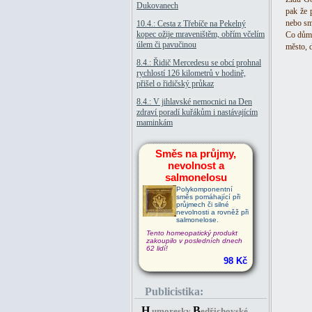
Dukovanech
pak že 
nebo sm
10.4.: Cesta z Třebíče na Pekelný
kopec ožije mraveništěm, obřím včelím
Co dům,
úlem či pavučinou
město, 
8.4.: Řidič Mercedesu se obcí prohnal
rychlostí 126 kilometrů v hodině,
přišel o řidičský průkaz
8.4.: V jihlavské nemocnici na Den
zdraví poradí kuřákům i nastávajícím
maminkám
Směs na průjmy,
nevolnost a
salmonelosu
Polykomponentní
směs pomáhající při
průjmech či silné
nevolnosti a rovněž při
salmonelose.
Tento homeopatický produkt
zakoupilo v posledních dnech
62 lidí!
98 Kč
Publicistika:
H
B
umoresky
edřichovské