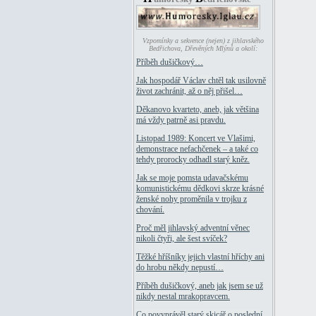
Vzpomínky a sekvence (nejen) z jihlavského
Bedřichova, Dřevěných Mlýnů a okolí:
Příběh dušičkový…
Jak hospodář Václav chtěl tak usilovně
život zachránit, až o něj přišel…
Děkanovo kvarteto, aneb, jak většina
má vždy patrně asi pravdu.
Listopad 1989: Koncert ve Vlašimi,
demonstrace nefachčenek – a také co
tehdy prorocky odhadl starý kněz.
Jak se moje pomsta udavačskému
komunistickému dědkovi skrze krásné
ženské nohy proměnila v trojku z
chování.
Proč měl jihlavský adventní věnec
nikoli čtyři, ale šest svíček?
Těžké hříšníky jejich vlastní hříchy ani
do hrobu někdy nepustí…
Příběh dušičkový, aneb jak jsem se už
nikdy nestal mrakopravcem.
Co povyprávěl starý skicář o poslední