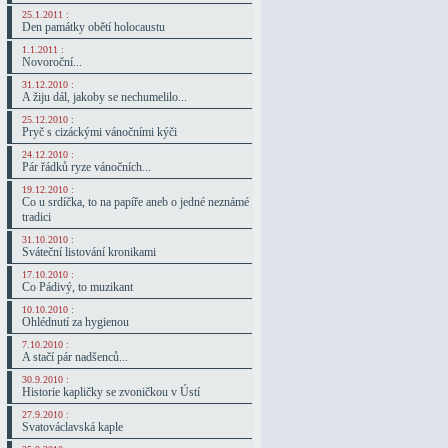
25.1.2011 :
Den památky obětí holocaustu
1.1.2011 :
Novoroční...
31.12.2010 :
A žiju dál, jakoby se nechumelilo...
25.12.2010 :
Pryč s cizáckými vánočními kýči
24.12.2010 :
Pár řádků ryze vánočních...
19.12.2010 :
Co u srdíčka, to na papíře aneb o jedné neznámé
tradici
31.10.2010 :
Sváteční listování kronikami
17.10.2010 :
Co Pádivý, to muzikant
10.10.2010 :
Ohlédnutí za hygienou
7.10.2010 :
A stačí pár nadšenců...
30.9.2010 :
Historie kapličky se zvoničkou v Ústí
27.9.2010 :
Svatováclavská kaple