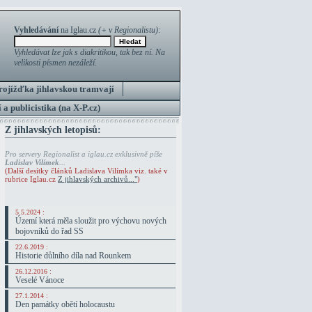
Vyhledávání
na Iglau.cz
(+ v Regionalistu)
:
Vyhledávat lze jak s diakritikou, tak bez ní. Na
velikosti písmen nezáleží.
rojížďka jihlavskou tramvají
 a publicistika (na X-P.cz)
Z jihlavských letopisů:
Pro servery Regionalist a iglau.cz exklusivně píše
Ladislav Vilímek
...
(Další desítky článků Ladislava Vilímka viz. také v
rubrice Iglau.cz
Z jihlavských archivů..."
)
5.5.2024 :
Území která měla sloužit pro výchovu nových
bojovníků do řad SS
22.6.2019 :
Historie důlního díla nad Rounkem
26.12.2016 :
Veselé Vánoce
27.1.2014 :
Den památky obětí holocaustu