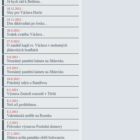
Já bych rád k Betlému...
18.12.2011 :
Slzy pro Václava Havla
24.11.2011 :
Den díkůvzdání po česku...
28.9.2011 :
Svátek svatého Václava...
27.9.2011 :
O zaniklé kapli sv. Václava v mohutných
jihlavských hradbách
4.9.2011 :
Neznámý pamětní kámen na Jihlavsku
4.9.2011 :
Neznámý pamětní kámen na Jihlavsku
18.8.2011 :
Pekelský mlýn u Rantířova
8.5.2011 :
Výstava Zmizelí sousedé v Třešti
8.5.2011 :
Než oči prohlédnou...
8.2.2011 :
Valentinská neděle na Rounku
1.2.2011 :
Průvodce výstavou Poslední domovy
27.1.2011 :
Jihlava uctila památku obětí holocaustu