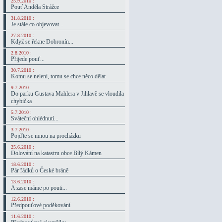
25.9.2010 :
Pouť Anděla Strážce
31.8.2010 :
Je stále co objevovat...
27.8.2010 :
Když se řekne Dobronín...
2.8.2010 :
Přijede pouť...
30.7.2010 :
Komu se nelení, tomu se chce něco dělat
9.7.2010 :
Do parku Gustava Mahlera v Jihlavě se vloudila
chybička
5.7.2010 :
Sváteční ohlédnutí...
3.7.2010 :
Pojďte se mnou na procházku
25.6.2010 :
Dolování na katastru obce Bílý Kámen
18.6.2010 :
Pár řádků o České bráně
13.6.2010 :
A zase máme po pouti...
12.6.2010 :
Předpouťové poděkování
11.6.2010 :