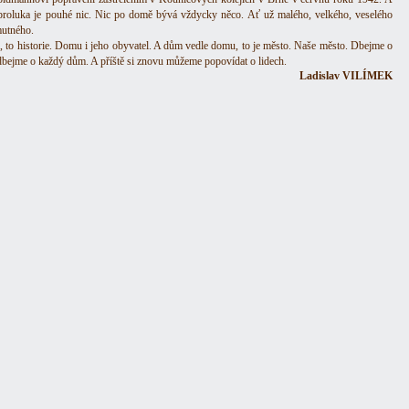
proluka je pouhé nic. Nic po domě bývá vždycky něco. Ať už malého, velkého, veselého
utného.
 to historie. Domu i jeho obyvatel. A dům vedle domu, to je město. Naše město. Dbejme o
dbejme o každý dům. A příště si znovu můžeme popovídat o lidech.
Ladislav VILÍMEK