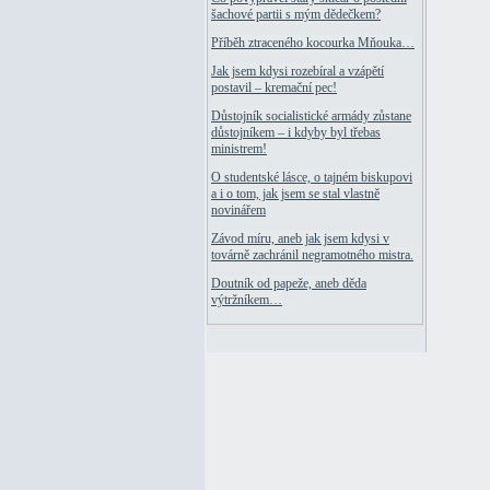
šachové partii s mým dědečkem?
Příběh ztraceného kocourka Mňouka…
Jak jsem kdysi rozebíral a vzápětí
postavil – kremační pec!
Důstojník socialistické armády zůstane
důstojníkem – i kdyby byl třebas
ministrem!
O studentské lásce, o tajném biskupovi
a i o tom, jak jsem se stal vlastně
novinářem
Závod míru, aneb jak jsem kdysi v
továrně zachránil negramotného mistra.
Doutník od papeže, aneb děda
výtržníkem…