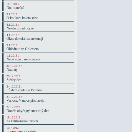
16.1.2013 :
No, konečně
9.1.2013 :
O koukání kolem sebe
8.1.2013 :
Někdo to rád horké
4.1.2013 :
Okna dokořán se nekonají
3.1.2013 :
Ohlédnutí za Golemem
1.1.2013 :
Něco končí, něco začíná
30.12.2012 :
Návraty
26.12.2012 :
Štědrý den
24.12.2012 :
Půjdem spolu do Betléma...
23.12.2012 :
Vánoce, Vánoce přicházejí...
22.12.2012 :
Docela obyčejný americký den...
18.12.2012 :
Za kalifornskou zimou
10.7.2012 :
I domy umírají vstoje...