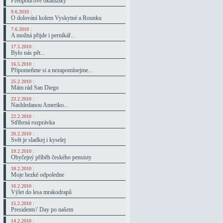
Předpouťové okamžiky
9.6.2010 :
O dolování kolem Vyskytné a Rounku
7.6.2010 :
A možná přijde i perníkář...
17.5.2010 :
Bylo nás pět...
16.5.2010 :
Připomeňme si a nezapomínejme...
25.2.2010 :
Mám rád San Diego
23.2.2010 :
Nashledanou Ameriko...
22.2.2010 :
Stříbrná rozprávka
20.2.2010 :
Svět je sladkej i kyselej
19.2.2010 :
Obyčejný příběh českého pensisty
18.2.2010 :
Moje hezké odpoledne
16.2.2010 :
Výlet do lesa mrakodrapů
15.2.2010 :
Presidents\' Day po našem
14.2.2010 :