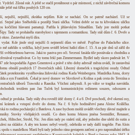
. Vydržel. Zůstal stát. A ještě se stačil protáhnout o pár místností, z nichž závěrečná komora
stále ještě má šířku pouhých 120 cm.
í, nejužší, nejnižší, zkrátka nejdům. Kde se nachází. On se patrně nacházel. Už se
zí. Stejně jako Sněhobílá a později Stará ulička. Velmi dobře se na tu křivolakou uličku
ou kočičími hlavami pamatuji. Patřila k jihlavským Stínadlům. Tady jste mohli potkat
Šípy. Tady se proháněla starobylost s tajemnem a romantikou. Tady stál dům č. 6. Dveře a
i okno. Zastavěná myší díra.
vydat. Kde jinde stojí nejužší či nejmenší dům ve městě. Pojďme do Palackého ulice.
 mě zahřálo u srdíčka, když jsem uviděl lešení halící dům č. 15. A za pár dnů už zářil do
ěží světlezelenou barvou. Jaká to pastva pro oči. Secesní fasáda tiše postávala u chodníku a
epřestával vynadívávat. Co by tomu řekl pan Zimmermann. Bydlel tady skoro padesát let. V
47 zde hospodařila Agnes Gmentová a právě z této doby adresář města uvádí, že zastavěná
domu obnáší pouhých 17 čtverečních sáhů. Líbezný domeček s tragickými osudy. Odtud
čátek protektorátu vystěhována židovská rodina Karla Weinbergera. Manželka Anna, dcery
Hilda a syn František. Čekal je nový domov ve Skvrňově u Kolína a pak cesta do Terezína a
entračních táborů Trawniki a Raasika. Všichni zahynuli. A po válce se tragika navrátila.
 obchodník textilem pan Jan Tuček byl komunistickým režimem souzen, odsouzen a
n.
odtud je proluka. Tady stály dva rovněž útlé domy č. 4 a 6. Dvě poschodí, dvě okenní osy,
mí krámek a vstupní dveře do domu. Na č. 6 bylo hodinářství pana Aloise Králíčka.
ská to rodina pocházející z Batelova. A zase bychom mohli uvádět všechny dávné majitele a
emníky. Stovky všelijakých osudů. Co dnes komu řeknou jména Seemüller, Renauer,
hek, Hiltscher, Strobl, Nic. Jen dům tady po staletí stál, aby jednoho dne ulehl do sutin a
kdesi na skládce. A aby ten konec nebyl veselý, odehrála se tady další tragédie. Pan Alois
k spolu s manželkou Marií byli tady jednoho rána gestapem zatčeni a pro napomáhání útěku
ldmannovi popraveni zastřelením v Kounicových kolejích v Brně v červnu roku 1942. A