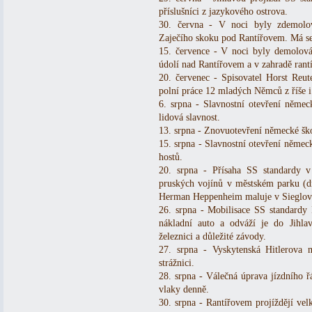
příslušníci z jazykového ostrova.
30. června - V noci byly zdemolo
Zaječího skoku pod Rantířovem. Má se za
15. července - V noci byly demolov
údolí nad Rantířovem a v zahradě rantí
20. červenec - Spisovatel Horst Reut
polní práce 12 mladých Němců z říše i
6. srpna - Slavnostní otevření němec
lidová slavnost.
13. srpna - Znovuotevření německé ško
15. srpna - Slavnostní otevření něme
hostů.
20. srpna - Přísaha SS standardy v
pruských vojínů v městském parku (d
Herman Heppenheim maluje v Sieglově
26. srpna - Mobilisace SS standardy I
nákladní auto a odváží je do Jihla
železnici a důležité závody.
27. srpna - Vyskytenská Hitlerova 
strážnici.
28. srpna - Válečná úprava jízdního řá
vlaky denně.
30. srpna - Rantířovem projíždějí vel