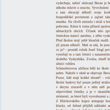
vydechuje, neboť obávaný Beran je be
někoho mluvit o soucitu. Vyvrcholení 
a tam obracejí někteří svoje kr
hospodářské povinnosti a zajisté t
zmatku. Na chvíli zmizela i stráž u ho
pohroma. Kdosi k tomu přinesl zprávu, 
německých obcích. Účinek této zpr
četnickou stanicí autobus, z něho vysk
Před školou stojí ještě hlouček mužů.
již jenom někteří. Mně se zdá, že jsou
co je? - pronáší rolník Josef Siegl pe
vynořují tu a tam četníci s nasazeným
druhého Vyskytňáka. Zvolna, téměř k
silnici vzhůru.
Schmeilerovou uličkou běží ke škole d
jeden. Nahoře v okně se objevuje Ber
Pozor, lidé mají krátké zbraně! - vo
školní budovy byl pouze jediný stráž
v úkrytu zrezavěl a v něm měl pou
objevivšími četníky a je v okamži
místnosti, ze které byli vysvobozeni a 
Z Hlávkovského kopce sestupuje ho
klacky, od Ježené přijíždí nákladní 