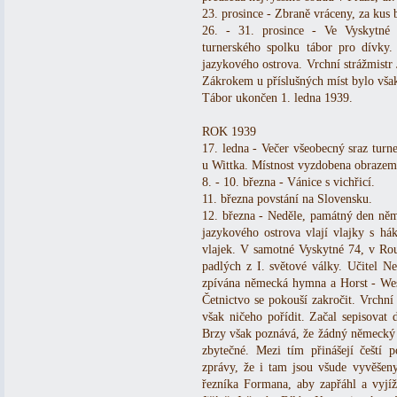
23. prosince - Zbraně vráceny, za kus 
26. - 31. prosince - Ve Vyskytné
turnerského spolku tábor pro dívky.
jazykového ostrova. Vrchní strážmistr 
Zákrokem u příslušných míst bylo však
Tábor ukončen 1. ledna 1939.
ROK 1939
17. ledna - Večer všeobecný sraz turn
u Wittka. Místnost vyzdobena obrazem
8. - 10. března - Vánice s vichřicí.
11. března povstání na Slovensku.
12. března - Neděle, památný den ně
jazykového ostrova vlají vlajky s há
vlajek. V samotné Vyskytné 74, v R
padlých z I. světové války. Učitel 
zpívána německá hymna a Horst - Wess
Četnictvo se pokouší zakročit. Vrchní
však ničeho pořídit. Začal sepisovat
Brzy však poznává, že žádný německý d
zbytečné. Mezi tím přinášejí čeští p
zprávy, že i tam jsou všude vyvěšen
řezníka Formana, aby zapřáhl a vyjíž