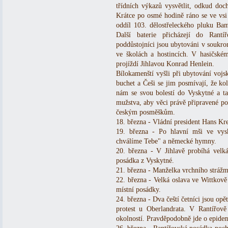
třídních výkazů vysvětlit, odkud doch
Krátce po osmé hodině ráno se ve vsi 
oddíl 103. dělostřeleckého pluku B
Další baterie přicházejí do Rantí
poddůstojníci jsou ubytováni v soukr
ve školách a hostincích. V hasičském
projíždí Jihlavou Konrad Henlein.
Bílokamenští vyšli při ubytování vojsk
buchet a Češi se jim posmívají, že ko
nám se svou bolestí do Vyskytné a ta
mužstva, aby věci právě připravené po
českým posměškům.
18. března - Vládní president Hans Kr
19. března - Po hlavní mši ve vys
chválíme Tebe" a německé hymny.
20. března - V Jihlavě probíhá velká 
posádka z Vyskytné.
21. března - Manželka vrchního strážmi
22. března - Velká oslava ve Wittkově 
místní posádky.
24. března - Dva čeští četníci jsou op
protest u Oberlandrata. V Rantířově
okolností. Pravděpodobně jde o epidem