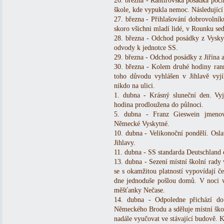
26. března - Rantířovská posádka poc
škole, kde vypukla nemoc. Následující 
27. března - Přihlašování dobrovolní
skoro všichni mladí lidé, v Rounku se
28. března - Odchod posádky z Vyskyt
odvody k jednotce SS.
29. března - Odchod posádky z Jiřína a
30. března - Kolem druhé hodiny rann
toho důvodu vyhlášen v Jihlavě vyj
nikdo na ulici.
1. dubna - Krásný sluneční den. Vyj
hodina prodloužena do půlnoci.
5. dubna - Franz Gieswein jmeno
Německé Vyskytné.
10. dubna - Velikonoční pondělí. Osla
Jihlavy.
11. dubna - SS standarda Deutschland o
13. dubna - Sezení místní školní rady
se s okamžitou platností vypovídají če
dne jednoduše pošlou domů. V noci vyh
měšťanky Nečase.
14. dubna - Odpoledne přichází do
Německého Brodu a sděluje místní škol
nadále vyučovat ve stávající budově. K