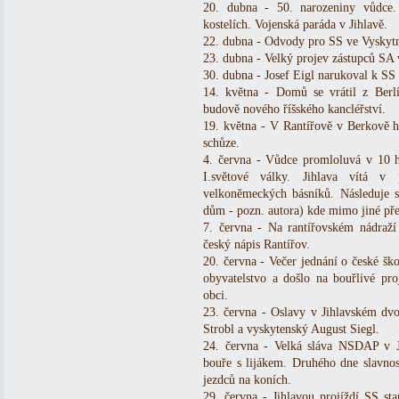
20. dubna - 50. narozeniny vůdce.
kostelích. Vojenská paráda v Jihlavě.
22. dubna - Odvody pro SS ve Vyskyt
23. dubna - Velký projev zástupců SA v
30. dubna - Josef Eigl narukoval k SS
14. května - Domů se vrátil z Berl
budově nového říšského kancléřství.
19. května - V Rantířově v Berkově ho
schůze.
4. června - Vůdce promloluvá v 10 
I.světové války. Jihlava vítá v 
velkoněmeckých básníků. Následuje s
dům - pozn. autora) kde mimo jiné pře
7. června - Na rantířovském nádraží
český nápis Rantířov.
20. června - Večer jednání o české šk
obyvatelstvo a došlo na bouřlivé pro
obci.
23. června - Oslavy v Jihlavském dv
Strobl a vyskytenský August Siegl.
24. června - Velká sláva NSDAP v Ji
bouře s lijákem. Druhého dne slavnos
jezdců na koních.
29. června - Jihlavou projíždí SS sta