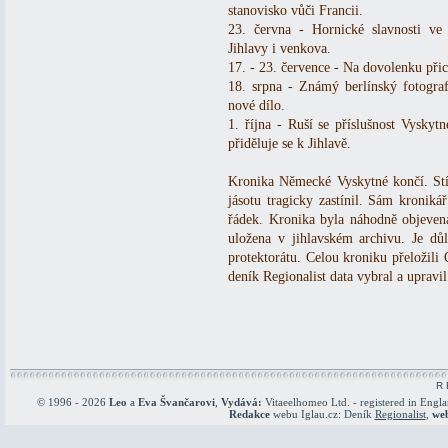
stanovisko vůči Francii.
23. června - Hornické slavnosti ve
Jihlavy i venkova.
17. - 23. července - Na dovolenku přic
18. srpna - Známý berlínský fotogra
nové dílo.
1. října - Ruší se příslušnost Vysky
přiděluje se k Jihlavě.
Kronika Německé Vyskytné končí. Stí
jásotu tragicky zastínil. Sám kronik
řádek. Kronika byla náhodně objeven
uložena v jihlavském archivu. Je d
protektorátu. Celou kroniku přeložili 
deník Regionalist data vybral a upravil
R 
© 1996 - 2026
Leo
a
Eva Švančarovi
,
Vydává:
Vitaeelhomeo Ltd. - registered in Engl
Redakce
webu Iglau.cz: Deník
Regionalist
,
we