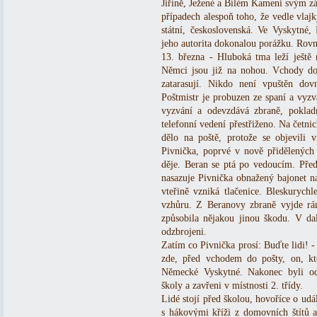
Jiříně, Ježené a Bílém Kameni svým zá
případech alespoň toho, že vedle vlaj
státní, československá. Ve Vyskytné
jeho autorita dokonalou porážku. Rovn
13. března - Hluboká tma leží ješt
Němci jsou již na nohou. Vchody do 
zatarasují. Nikdo není vpuštěn dov
Poštmistr je probuzen ze spaní a vyz
vyzvání a odevzdává zbraně, poklad
telefonní vedení přestřiženo. Na četnic
dělo na poště, protože se objevili v
Pivnička, poprvé v nově přidělených 
děje. Beran se ptá po vedoucím. Pře
nasazuje Pivnička obnažený bajonet na
vteřině vzniká tlačenice. Bleskurych
vzhůru. Z Beranovy zbraně vyjde rán
způsobila nějakou jinou škodu. V da
odzbrojeni.
Zatím co Pivnička prosí: Buďte lidi! 
zde, před vchodem do pošty, on, kt
Německé Vyskytné. Nakonec byli o
školy a zavřeni v místnosti 2. třídy.
Lidé stojí před školou, hovoříce o udá
s hákovými kříži z domovních štítů a