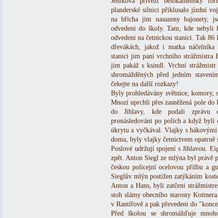
Jeníkova přivezl bělokamenský f
planderské silnici přiklusalo jízdní v
na břicha jim nasazeny bajonety, js
odvedeni do školy. Tam, kde nebyli hl
odvedeni na četnickou stanici. Tak 86 l
dřevákách, jakož i matka náčelníka 
stanici jim paní vrchního strážmistra 
jim pakáž s ksindl. Vrchní strážmist
shromážděných před jedním stavením:
čekejte na další rozkazy!
Byly prohledávány světnice, komory, skř
Mnozí uprchli přes zasněžená pole do l
do Jihlavy, kde podali zprávu o 
pronásledováni po polích a když byli 
úkrytu a vyčkával. Vlajky s hákovými 
doma, byly vlajky četnictvem opatrně 
Poslové udržují spojení s Jihlavou. Ei
zpět. Anton Siegl ze mlýna byl právě p
českou policejní ocelovou přilbu a g
Sieglův mlýn postižen zatýkáním kost
Anton a Hans, byli zatčeni strážmistr
stoh slámy obecního starosty Kottnera
v Rantířově a pak převedeni do "konce
Před školou se shromážďuje mnoho