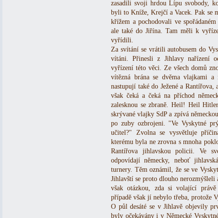
zasadili svoji hrdou Lípu svobody, ko
byli to Kníže, Krejčí a Vacek. Pak se
křížem a pochodovali ve spořádaném
ale také do Jiřína. Tam měli k vyříz
vyřídili.
Za svítání se vrátili autobusem do Vys
vítáni. Přinesli z Jihlavy nařízení
vyřízení této věci. Ze všech domů zno
vítězná brána se dvěma vlajkami a
nastupují také do Ježené a Rantířova, 
však čeká a čeká na příchod němec
zalesknou se zbraně. Heil! Heil Hitl
skrývané vlajky SdP a zpívá německou h
po zuby ozbrojeni. "Ve Vyskytné prý s
učitel?" Zvolna se vysvětluje příčin
kterému byla ne zrovna s mnoha poklo
Rantířova jihlavskou policii. Ve 
odpovídají německy, neboť jihlavsk
turnery. Těm oznámil, že se ve Vyskyt
Jihlavští se proto dlouho nerozmýšleli
však otázkou, zda si volající prá
případě však jí nebylo třeba, protože V
O půl desáté se v Jihlavě objevily p
byly očekávány i v Německé Vyskytné.