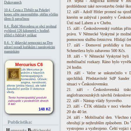
19. srpna - Anglická komise v Jih
Dukovanech
prohlédnout také novostavbu české šk
10.4.: Cesta z Třebíče na Pekelný
12. září - Adolf Hitler pronesl na sje
kopec ožije mraveništěm, obřím včelím
kterém se zabýval i poměry v Českoslo
úlem či pavučinou
Ústí nad Labem a v Chebu.
8.4.: Řidič Mercedesu se obcí prohnal
15. září - Československý rozhlas přin
rychlostí 126 kilometrů v hodině,
právu. V Německé Vyskytné je možné v
přišel o řidičský průkaz
pomocnou službu četnictvu. Hlídají čet
8.4.: V jihlavské nemocnici na Den
17. září - Domovní prohlídky u fun
zdraví poradí kuřákům i nastávajícím
Schmeilera bylo zabaveno 500 Kčs.
maminkám
18. září - V Německé Vyskytné byli 
mobilisační rozkazy. Ráno bylo vyvěše
Mercurius C6
24 hodin.
Lék Mercurius je
19. září - Večer se uskutečnilo v
jedním z hlavních
homeopatických
uprchlíků. Představitelé SdP Sande
homeoléků. Účinek:
angina, nevolnosti,
situaci v Československu.
afonie (ztráta hlasu), ale také
žaludeční potíže či dokonce
21. září - Československá tisk
vředy.
anglofrancouzských návrhů českoslove
Tento homeopatický produkt
22. září - Nástup vlády Syrového.
zakoupilo v posledních dnech
8 lidí!
23. září - ČTK ohlásila v noci všeob
148 Kč
20 do 40 let.
24. září - Mobilisační den. Všechno
Publicistika:
ohrožují je nejhrubším způsobem. Do V
vystrojeno a vyzbrojeno. Čeští vojác
H
B
umoresky
edřichovské