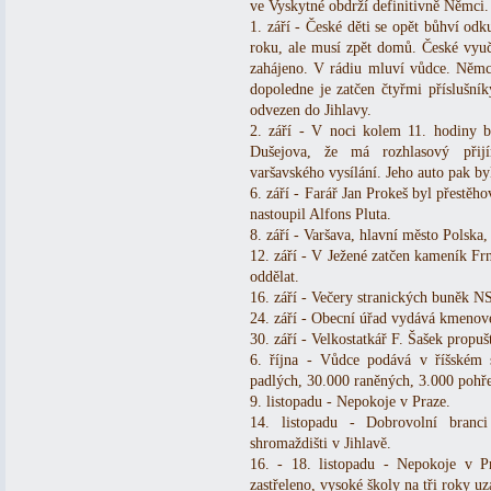
ve Vyskytné obdrží definitivně Němci.
1. září - České děti se opět bůhví odk
roku, ale musí zpět domů. České vyu
zahájeno. V rádiu mluví vůdce. Němc
dopoledne je zatčen čtyřmi příslušník
odvezen do Jihlavy.
2. září - V noci kolem 11. hodiny b
Dušejova, že má rozhlasový přij
varšavského vysílání. Jeho auto pak by
6. září - Farář Jan Prokeš byl přestěh
nastoupil Alfons Pluta.
8. září - Varšava, hlavní město Polska
12. září - V Ježené zatčen kameník Fr
oddělat.
16. září - Večery stranických buněk N
24. září - Obecní úřad vydává kmenové
30. září - Velkostatkář F. Šašek propu
6. října - Vůdce podává v říšském
padlých, 30.000 raněných, 3.000 pohř
9. listopadu - Nepokoje v Praze.
14. listopadu - Dobrovolní bran
shromaždišti v Jihlavě.
16. - 18. listopadu - Nepokoje v P
zastřeleno, vysoké školy na tři roky uz