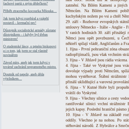
šachové partii s mým dědečkem?
zatmění. Na Bílém Kameni a jiných 
Němcům. Na Bílém Kameni pobíhal
Příběh ztraceného kocourka Mňouka…
kuchyňským nožem po vsi a chtěl Něm
Jak jsem kdysi rozebíral a vzápětí
29. září - Rozhovor evropských státn
postavil – kremační pec!
smlouvy Německo - Itálie - Anglie - F
Důstojník socialistické armády zůstane
V raních hodinách 30. září přinášejí
důstojníkem – i kdyby byl třebas
Němci jsou opět povzbuzeni, u Čech
ministrem!
někteří spílají vládě, Angličanům a F
O studentské lásce, o tajném biskupovi
1. října - První pohraniční zóna obsa
a i o tom, jak jsem se stal vlastně
radiopřijímačů, jsou však vrchním st
novinářem
3. října - V Jihlavě jsou rádia vrácena.
Závod míru, aneb jak jsem kdysi v
4. října - Také ve Vyskytné jsou vrác
továrně zachránil negramotného mistra.
dovoluje výpady proti Němcům, spílá 
Doutník od papeže, aneb děda
mohou vystěhovat. Štábní strážmistr 
výtržníkem…
přináší uklidňující a varovná provolání
6. října - V Kutné Hoře byli propuště
vrátili do Vyskytné.
9. října - Všechny silnice a cesty ved
rantířovské silnici vrchní strážmistr 
jejich kapsy. Poslední hraniční pásmo 
10. října - V Jihlavě na základě ro
oddíly. Všechno je na nohou. Po stát
stěhování národů. Z Hybrálce a Smrčné