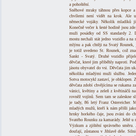
a pohoštění.
Sněhové mraky táhnou přes kopce a ví
chvílemi není vidět na krok. Ale u
německé vojáky. Několik mladíků ji
Konečně večer k šesté hodině jsou zde
muži posádky od SS standardy 2. D
mostu nechali stát jedno vozidlo a na 
mlýnu a pak chtěji na Svatý Rounek, j
je totiž uvedeno St. Rounek, což zna
Sankt - Svatý. Druhé vozidlo přijel
děvčat, které jim přiběhly naproti. Pod
jásotu obyvatel do vsi. Děvčata jim uk
několika mladými muži službu. Jeden
Sotva motocykl zastaví, je obklopen. Ze
děvčata zdobí chvějícíma se rukama za
vánici, květiny a zeleň z květináčů na
rovněž vojínů. Sem tam se zaleskne slz
je tady, 86 letý Franz Ostereicher. 
mladých mužů, kteří k nám přišli jako 
hrnky horkého čaje, jsou zváni do ch
Svatého Rounku za kamarády. Ještě u n
Výzkum a zjištění správného směru. 
doufají, zůstanou v Jihlavě déle. Siln