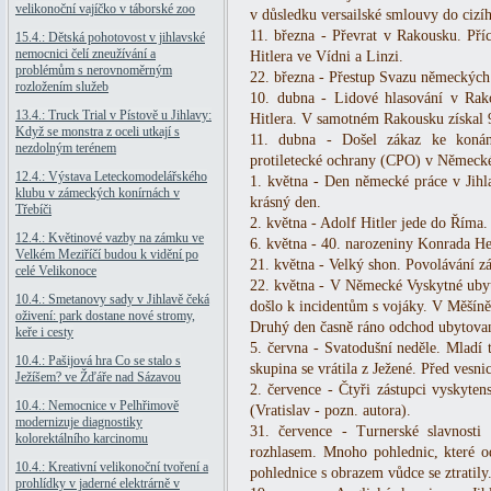
velikonoční vajíčko v táborské zoo
v důsledku versailské smlouvy do cizí
11. března - Převrat v Rakousku. Př
15.4.: Dětská pohotovost v jihlavské
nemocnici čelí zneužívání a
Hitlera ve Vídni a Linzi.
problémům s nerovnoměrným
22. března - Přestup Svazu německých
rozložením služeb
10. dubna - Lidové hlasování v Ra
13.4.: Truck Trial v Pístově u Jihlavy:
Hitlera. V samotném Rakousku získal 9
Když se monstra z oceli utkají s
11. dubna - Došel zákaz ke konání
nezdolným terénem
protiletecké ochrany (CPO) v Německ
12.4.: Výstava Leteckomodelářského
1. května - Den německé práce v Jihlav
klubu v zámeckých konírnách v
krásný den.
Třebíči
2. května - Adolf Hitler jede do Říma.
12.4.: Květinové vazby na zámku ve
6. května - 40. narozeniny Konrada Hen
Velkém Meziříčí budou k vidění po
21. května - Velký shon. Povolávání zá
celé Velikonoce
22. května - V Německé Vyskytné ubyt
10.4.: Smetanovy sady v Jihlavě čeká
došlo k incidentům s vojáky. V Měšíně 
oživení: park dostane nové stromy,
Druhý den časně ráno odchod ubytova
keře i cesty
5. června - Svatodušní neděle. Mladí t
10.4.: Pašijová hra Co se stalo s
skupina se vrátila z Ježené. Před vesn
Ježíšem? ve Žďáře nad Sázavou
2. července - Čtyři zástupci vyskyten
10.4.: Nemocnice v Pelhřimově
(Vratislav - pozn. autora).
modernizuje diagnostiky
31. července - Turnerské slavnosti 
kolorektálního karcinomu
rozhlasem. Mnoho pohlednic, které od
10.4.: Kreativní velikonoční tvoření a
pohlednice s obrazem vůdce se ztratily
prohlídky v jaderné elektrárně v