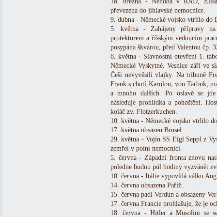
18. března - Nehoda v RAD, Elisa
převezena do jihlavské nemocnice.
9. dubna - Německé vojsko vtrhlo do 
5. května - Zahájeny přípravy na
protektorem a říšským vedoucím prac
posypána škvárou, před Valentou čp. 32
8. května - Slavnostní otevření 1. tá
Německé Vyskytné. Vesnice září ve s
Češi nevyvěsili vlajky. Na tribuně Fr
Frank s chotí Karolou, von Tarbuk, m
a mnoho dalších. Po oslavě se jd
následuje prohlídka a pohoštění. Host
koláč zv. Flotzerkuchen.
10. května - Německé vojsko vtrhlo d
17. května obsazen Brusel.
29. května - Vojín SS Eigl Seppl z Vys
zemřel v polní nemocnici.
5. června - Západní fronta znovu nas
poledne budou půl hodiny vyzvánět zv
10. června - Itálie vypovídá válku Angl
14. června obsazena Paříž.
15. června padl Verdun a obsazeny Vers
17. června Francie prohlašuje, že je oc
18. června - Hitler a Musolini se s