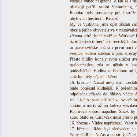
vozidla vůbec nesjízdné. A tak se s n
předvoji patřili vojíni Schmolzing,
Rounku byly postaveny polní stráž
ubytovala hostinci u Kreuzů.
My ve Vyskytné jsme opět zůstali sam
obce a jejího obyvatelstva v nastávajíc
zřízena ještě druhá stráž ve Wittkově 
ozbrojených turnerů a turnerských dor
to pravé sviňské počasí v první noci 
vesnice, kolem stavení a přes střech
Přesto hlídky konaly svoji službu uv
naslouchajíce, zda se někde v bo
podezřelého. Hodina za hodinou míjí, 
aniž by měly nějaké hlášení.
16. března - Nastal nový den. Leckde
bude poněkud klidnější. K poledni
odpoledne přijede do Jihlavy vůdce A
vsi. Lidé se shromažďují ve svátečn
cestám a místy až po kolena vysokém
Rantířově kohosi napadne, Šašek by 
auto. Stalo se. Část však musí přesto p
16. března - Vůdce nepřichází. Večer 
17. března - Ráno byl předveden na b
školy Oldřich Nečas a odborný učitel