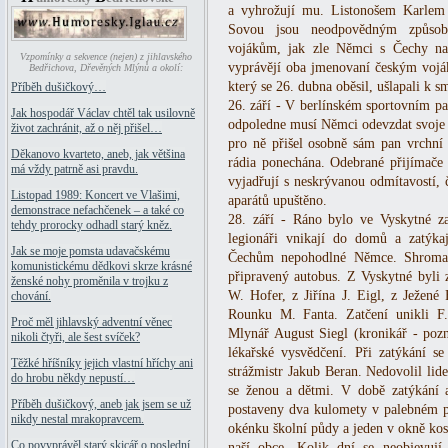
a vyhrožují mu. Listonošem Karlem
Sovou jsou neodpovědným způsob
vojákům, jak zle Němci s Čechy nak
Vzpomínky a sekvence (nejen) z jihlavského
vyprávějí oba jmenovaní českým vojá
Bedřichova, Dřevěných Mlýnů a okolí:
který se 26. dubna oběsil, ušlapali k sm
Příběh dušičkový…
26. září - V berlínském sportovním pa
Jak hospodář Václav chtěl tak usilovně
odpoledne musí Němci odevzdat svoje r
život zachránit, až o něj přišel…
pro ně přišel osobně sám pan vrchní
Děkanovo kvarteto, aneb, jak většina
rádia ponechána. Odebrané přijímače
má vždy patrně asi pravdu.
vyjadřují s neskrývanou odmítavostí,
Listopad 1989: Koncert ve Vlašimi,
aparátů upuštěno.
demonstrace nefachčenek – a také co
28. září - Ráno bylo ve Vyskytné za
tehdy prorocky odhadl starý kněz.
legionáři vnikají do domů a zatýka
Jak se moje pomsta udavačskému
Čechům nepohodlné Němce. Shromažďu
komunistickému dědkovi skrze krásné
připravený autobus. Z Vyskytné byli z
ženské nohy proměnila v trojku z
W. Hofer, z Jiřína J. Eigl, z Ježené
chování.
Rounku M. Fanta. Zatčení unikli F
Proč měl jihlavský adventní věnec
Mlynář August Siegl (kronikář - pozn
nikoli čtyři, ale šest svíček?
lékařské vysvědčení. Při zatýkání se
Těžké hříšníky jejich vlastní hříchy ani
strážmistr Jakub Beran. Nedovolil lide
do hrobu někdy nepustí…
se ženou a dětmi. V době zatýkání 
Příběh dušičkový, aneb jak jsem se už
postaveny dva kulomety v palebném po
nikdy nestal mrakopravcem.
okénku školní půdy a jeden v okně kos
Co povyprávěl starý skicář o poslední
naší obce. Kolik dní se neobjevuj