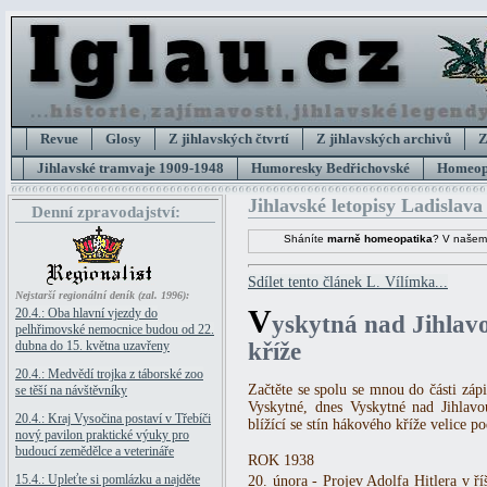
Revue
Glosy
Z jihlavských čtvrtí
Z jihlavských archivů
Z
Jihlavské tramvaje 1909-1948
Humoresky Bedřichovské
Homeopa
Jihlavské letopisy Ladislava
Denní zpravodajství:
Sháníte
marně homeopatika
? V našem
Sdílet tento článek L. Vílímka...
Nejstarší regionální deník (zal. 1996):
V
20.4.: Oba hlavní vjezdy do
yskytná nad Jihlav
pelhřimovské nemocnice budou od 22.
dubna do 15. května uzavřeny
kříže
20.4.: Medvědí trojka z táborské zoo
Začtěte se spolu se mnou do části záp
se těší na návštěvníky
Vyskytné, dnes Vyskytné nad Jihlav
20.4.: Kraj Vysočina postaví v Třebíči
blížící se stín hákového kříže velice
nový pavilon praktické výuky pro
budoucí zemědělce a veterináře
ROK 1938
15.4.: Upleťte si pomlázku a najděte
20. února - Projev Adolfa Hitlera v 