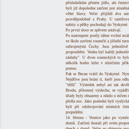
příslušníkům přinést jídlo, ale četni
byli již dopoledne zatčeni jest stísně
věšet hlavy. Večer přijíždí dva au
pravděpodobně z Prahy. U rantířovs
nabity a pěšky pochodují do Vyskytné. 
Po první sloce se zpěvem ustávají.
Po nastoupení posily táhne vrchní strá
ve škole zavřeni rounečtí a jiřínští turn
ozbrojenými Čechy. Jsou jednotlivě
propouštěni. Venku byl každý jednotli
zásluhy". U dvou rouneckých to bylo
několik hodin ležet v silničním pří
pomoc.
Pak se Beran vrátil do Vyskytné. Nyní
Nejdříve jsou bráni ti, kteří jsou od
"těžší". Výsledek nebyl asi tak skv
Brodu, přítomný výslechu, se vyjádři
úřady byly obsazeny a nikdo o ničem 
přešla noc. Jako poslední byli vyslých
byli při odzbrojování místních če
propuštěni.
14. března - Vesnice jako po vymřen
domů. Zatčení dostali při svém propou
dnech z domů. Večer se objevuje osob