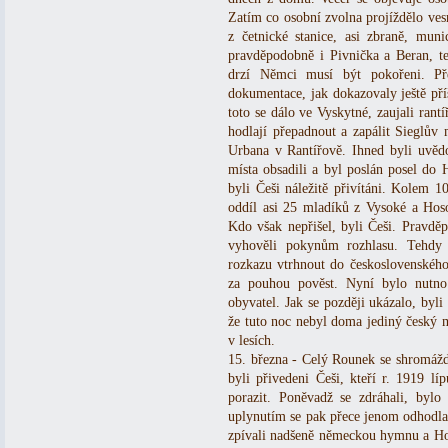
Zatím co osobní zvolna projíždělo ves
z četnické stanice, asi zbraně, mun
pravděpodobně i Pivnička a Beran, te
drzí Němci musí být pokořeni. Př
dokumentace, jak dokazovaly ještě pří
toto se dálo ve Vyskytné, zaujali rantí
hodlají přepadnout a zapálit Sieglův
Urbana v Rantířově. Ihned byli uvěd
místa obsadili a byl poslán posel do
byli Češi náležitě přivítáni. Kolem 10
oddíl asi 25 mladíků z Vysoké a Hoso
Kdo však nepřišel, byli Češi. Pravděp
vyhověli pokynům rozhlasu. Tehdy 
rozkazu vtrhnout do československého
za pouhou pověst. Nyní bylo nutno 
obyvatel. Jak se později ukázalo, byli
že tuto noc nebyl doma jediný český 
v lesích.
15. března - Celý Rounek se shromážd
byli přivedeni Češi, kteří r. 1919 lí
porazit. Poněvadž se zdráhali, byl
uplynutím se pak přece jenom odhodlal
zpívali nadšeně německou hymnu a Hors