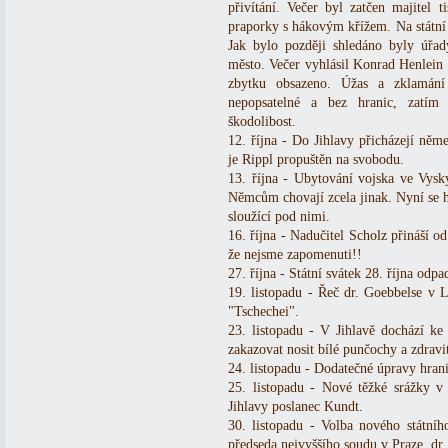
přivítání. Večer byl zatčen majitel t
praporky s hákovým křížem. Na státní s
Jak bylo později shledáno byly úřady
město. Večer vyhlásil Konrad Henlein
zbytku obsazeno. Úžas a zklamání
nepopsatelné a bez hranic, zatím
škodolibost.
12. října - Do Jihlavy přicházejí něme
je Rippl propuštěn na svobodu.
13. října - Ubytování vojska ve Vysk
Němcům chovají zcela jinak. Nyní se h
sloužící pod nimi.
16. října - Nadučitel Scholz přináší o
že nejsme zapomenuti!!
27. října - Státní svátek 28. října odpa
19. listopadu - Řeč dr. Goebbelse v 
"Tschechei".
23. listopadu - V Jihlavě dochází ke
zakazovat nosit bílé punčochy a zdra
24. listopadu - Dodatečné úpravy hr
25. listopadu - Nové těžké srážky v J
Jihlavy poslanec Kundt.
30. listopadu - Volba nového státní
předseda nejvyššího soudu v Praze, dr.