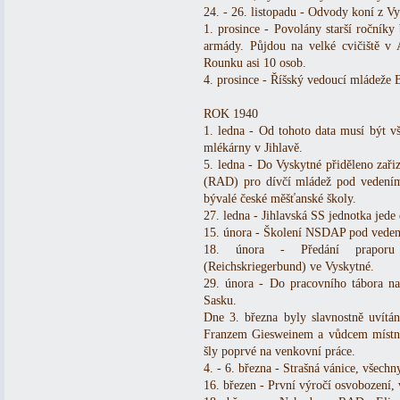
24. - 26. listopadu - Odvody koní z Vy
1. prosince - Povolány starší ročník
armády. Půjdou na velké cvičiště v
Rounku asi 10 osob.
4. prosince - Říšský vedoucí mládeže 
ROK 1940
1. ledna - Od tohoto data musí být v
mlékárny v Jihlavě.
5. ledna - Do Vyskytné přiděleno zařiz
(RAD) pro dívčí mládež pod vedením
bývalé české měšťanské školy.
27. ledna - Jihlavská SS jednotka jede
15. února - Školení NSDAP pod veden
18. února - Předání praporu 
(Reichskriegerbund) ve Vyskytné.
29. února - Do pracovního tábora na
Sasku.
Dne 3. března byly slavnostně uví
Franzem Giesweinem a vůdcem místní
šly poprvé na venkovní práce.
4. - 6. března - Strašná vánice, všechn
16. březen - První výročí osvobození, 