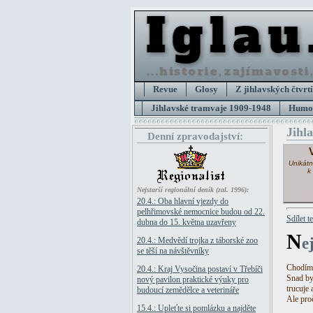
Revue
Glosy
Z jihlavských čtvrtí
Jihlavské tramvaje 1909-1948
Humor
Jihl
Denní zpravodajství:
Unikátn
k
Nejstarší regionální deník (zal. 1996):
20.4.: Oba hlavní vjezdy do
pelhřimovské nemocnice budou od 22.
Sdílet t
dubna do 15. května uzavřeny
N
e
20.4.: Medvědí trojka z táborské zoo
se těší na návštěvníky
Chodím 
20.4.: Kraj Vysočina postaví v Třebíči
Snad by
nový pavilon praktické výuky pro
trucuje 
budoucí zemědělce a veterináře
Ale proč
15.4.: Upleťte si pomlázku a najděte