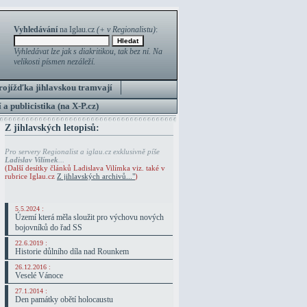
Vyhledávání
na Iglau.cz
(+ v Regionalistu)
:
Vyhledávat lze jak s diakritikou, tak bez ní. Na
velikosti písmen nezáleží.
rojížďka jihlavskou tramvají
 a publicistika (na X-P.cz)
Z jihlavských letopisů:
Pro servery Regionalist a iglau.cz exklusivně píše
Ladislav Vilímek
...
(Další desítky článků Ladislava Vilímka viz. také v
rubrice Iglau.cz
Z jihlavských archivů..."
)
5.5.2024 :
Území která měla sloužit pro výchovu nových
bojovníků do řad SS
22.6.2019 :
Historie důlního díla nad Rounkem
26.12.2016 :
Veselé Vánoce
27.1.2014 :
Den památky obětí holocaustu