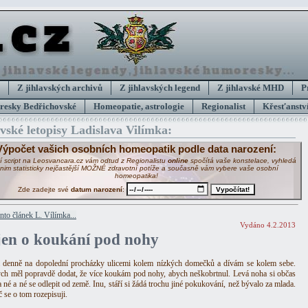
Z jihlavských archivů
Z jihlavských legend
Z jihlavské MHD
P
esky Bedřichovské
Homeopatie, astrologie
Regionalist
Křesťanství
avské letopisy Ladislava Vilímka:
Výpočet vašich osobních homeopatik podle data narození:
í script na Leosvancara.cz vám odtud z Regionalistu
online
spočítá vaše konstelace, vyhledá
 nim statisticky nejčastější MOŽNÉ zdravotní potíže a současně vám vybere vaše osobní
homeopatika!
Zde zadejte své
datum narození
:
ento článek L. Vílímka...
Vydáno 4.2.2013
jen o koukání pod nohy
denně na dopolední procházky ulicemi kolem nízkých domečků a dívám se kolem sebe.
ch měl popravdě dodat, že více koukám pod nohy, abych neškobrtnul. Levá noha si občas
a né a né se odlepit od země. Inu, stáří si žádá trochu jiné pokukování, než bývalo za mlada.
 se o tom rozepisuji.