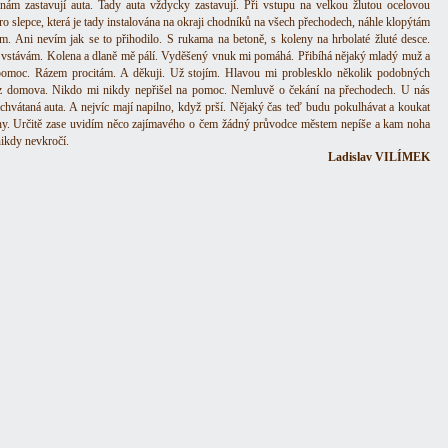
nám zastavují auta. Tady auta vždycky zastavují. Při vstupu na velkou žlutou ocelovou
ro slepce, která je tady instalována na okraji chodníků na všech přechodech, náhle klopýtám
m. Ani nevím jak se to přihodilo. S rukama na betoně, s koleny na hrbolaté žluté desce.
vstávám. Kolena a dlaně mě pálí. Vyděšený vnuk mi pomáhá. Přibíhá nějaký mladý muž a
pomoc. Rázem procitám. A děkuji. Už stojím. Hlavou mi problesklo několik podobných
z domova. Nikdo mi nikdy nepřišel na pomoc. Nemluvě o čekání na přechodech. U nás
hvátaná auta. A nejvíc mají napilno, když prší. Nějaký čas teď budu pokulhávat a koukat
y. Určitě zase uvidím něco zajímavého o čem žádný průvodce městem nepíše a kam noha
nikdy nevkročí.
Ladislav VILÍMEK