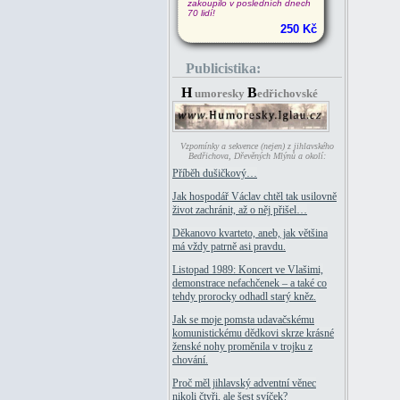
zakoupilo v posledních dnech
70 lidí!
250 Kč
Publicistika:
H
B
umoresky
edřichovské
Vzpomínky a sekvence (nejen) z jihlavského
Bedřichova, Dřevěných Mlýnů a okolí:
Příběh dušičkový…
Jak hospodář Václav chtěl tak usilovně
život zachránit, až o něj přišel…
Děkanovo kvarteto, aneb, jak většina
má vždy patrně asi pravdu.
Listopad 1989: Koncert ve Vlašimi,
demonstrace nefachčenek – a také co
tehdy prorocky odhadl starý kněz.
Jak se moje pomsta udavačskému
komunistickému dědkovi skrze krásné
ženské nohy proměnila v trojku z
chování.
Proč měl jihlavský adventní věnec
nikoli čtyři, ale šest svíček?