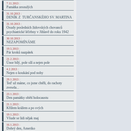
7.11.2013 :
Památka zesnulých
31.10.2013 :
DENÍK Z TURČANSKÉHO SV. MARTINA
31.10.2013 :
Osudy posledních židovských chovanců
psychiatrické léčebny v Jihlavě do roku 1942
30.10.2013 :
NEZAPOMÍNÁME
19.5.2013 :
Pár kroků nazpátek
21.2.2013 :
Únor bílý, pole sílí a nejen pole
4.2.2013 :
Nejen o koukání pod nohy
29.1.2013 :
Teď už máme, co jsme chtěli, do rachoty
zvesela...
23.1.2013 :
Den památky obětí holocaustu
21.1.2013 :
Křížem krážem a po svých
19.1.2013 :
Všude se lidi nějak maj
16.1.2013 :
Dobrý den, Ameriko