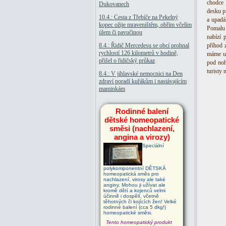
chodce 
Dukovanech
desku p
10.4.: Cesta z Třebíče na Pekelný
a upadá
kopec ožije mraveništěm, obřím včelím
Pomalu 
úlem či pavučinou
nabízí 
8.4.: Řidič Mercedesu se obcí prohnal
příhod 
rychlostí 126 kilometrů v hodině,
máme uc
přišel o řidičský průkaz
pod noh
turisty 
8.4.: V jihlavské nemocnici na Den
zdraví poradí kuřákům i nastávajícím
maminkám
Rodinné balení
dětské homeopatické
směsi (nachlazení,
angina a virozy)
Speciální
polykomponentní DĚTSKÁ
homeopatická směs pro
nachlazení, virosy ale také
anginy. Mohou ji užívat ale
kromě dětí a kojenců velmi
účinně i dospělí, včetně
těhotných či kojících žen! Velké
rodinné balení (cca 5 dkg!)
homeopatické směsi.
Tento homeopatický produkt