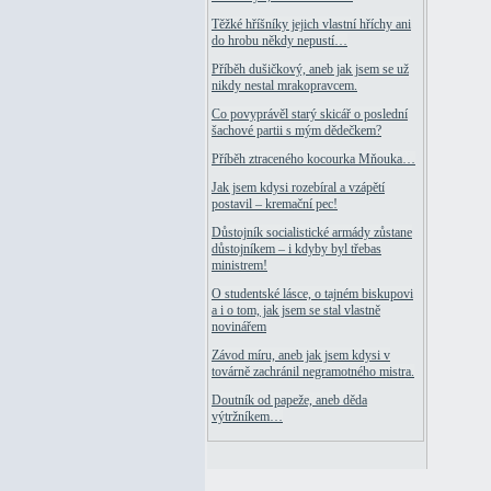
Těžké hříšníky jejich vlastní hříchy ani
do hrobu někdy nepustí…
Příběh dušičkový, aneb jak jsem se už
nikdy nestal mrakopravcem.
Co povyprávěl starý skicář o poslední
šachové partii s mým dědečkem?
Příběh ztraceného kocourka Mňouka…
Jak jsem kdysi rozebíral a vzápětí
postavil – kremační pec!
Důstojník socialistické armády zůstane
důstojníkem – i kdyby byl třebas
ministrem!
O studentské lásce, o tajném biskupovi
a i o tom, jak jsem se stal vlastně
novinářem
Závod míru, aneb jak jsem kdysi v
továrně zachránil negramotného mistra.
Doutník od papeže, aneb děda
výtržníkem…