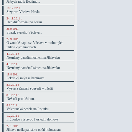
Já bych rád k Betlému...
18.12.2011 :
Slzy pro Václava Havla
24.11.2011 :
Den díkůvzdání po česku...
28.9.2011 :
Svátek svatého Václava...
27.9.2011 :
O zaniklé kapli sv. Václava v mohutných
jihlavských hradbách
4.9.2011 :
Neznámý pamětní kámen na Jihlavsku
4.9.2011 :
Neznámý pamětní kámen na Jihlavsku
18.8.2011 :
Pekelský mlýn u Rantířova
8.5.2011 :
Výstava Zmizelí sousedé v Třešti
8.5.2011 :
Než oči prohlédnou...
8.2.2011 :
Valentinská neděle na Rounku
1.2.2011 :
Průvodce výstavou Poslední domovy
27.1.2011 :
Jihlava uctila památku obětí holocaustu