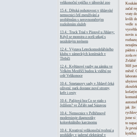
velikonoční vajíčko v táborské zoo
Koukání
začal r
15.4.: Dětská pohotovost v jihlavské
vraty d
nemocnici čelí zneužívání a
kvůli d
problémům s nerovnoměrným
rozložením služeb
vedle n
vysvětl
13.4.: Truck Trial v Pístově u Jihlavy:
novin z
Když se monstra z oceli utkají s
rozhazu
nezdolným terénem
nezajím
12.4.: Výstava Leteckomodelářského
pádem a
klubu v zámeckých konírnách v
zcela ev
Třebíči
Zvláště 
Měl jse
12.4.: Květinové vazby na zámku ve
Velkém Meziříčí budou k vidění po
městě. 
celé Velikonoce
laborat
ubytove
10.4.: Smetanovy sady v Jihlavě čeká
zkoušek
oživení: park dostane nové stromy,
košatým
keře i cesty
komunik
10.4.: Pašijová hra Co se stalo s
automob
Ježíšem? ve Žďáře nad Sázavou
jak ži
rychlov
10.4.: Nemocnice v Pelhřimově
modernizuje diagnostiky
jsme si 
kolorektálního karcinomu
to napa
Je prvn
10.4.: Kreativní velikonoční tvoření a
kytičku
prohlídky v jaderné elektrárně v