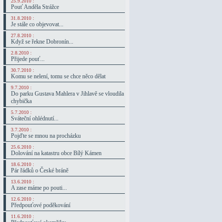
25.9.2010 :
Pouť Anděla Strážce
31.8.2010 :
Je stále co objevovat...
27.8.2010 :
Když se řekne Dobronín...
2.8.2010 :
Přijede pouť...
30.7.2010 :
Komu se nelení, tomu se chce něco dělat
9.7.2010 :
Do parku Gustava Mahlera v Jihlavě se vloudila
chybička
5.7.2010 :
Sváteční ohlédnutí...
3.7.2010 :
Pojďte se mnou na procházku
25.6.2010 :
Dolování na katastru obce Bílý Kámen
18.6.2010 :
Pár řádků o České bráně
13.6.2010 :
A zase máme po pouti...
12.6.2010 :
Předpouťové poděkování
11.6.2010 :