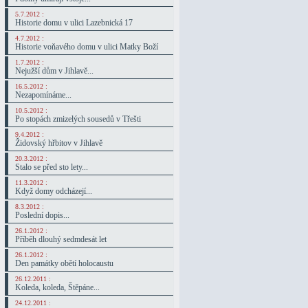
5.7.2012 :
Historie domu v ulici Lazebnická 17
4.7.2012 :
Historie voňavého domu v ulici Matky Boží
1.7.2012 :
Nejužší dům v Jihlavě...
16.5.2012 :
Nezapomínáme...
10.5.2012 :
Po stopách zmizelých sousedů v Třešti
9.4.2012 :
Židovský hřbitov v Jihlavě
20.3.2012 :
Stalo se před sto lety...
11.3.2012 :
Když domy odcházejí...
8.3.2012 :
Poslední dopis...
26.1.2012 :
Příběh dlouhý sedmdesát let
26.1.2012 :
Den památky obětí holocaustu
26.12.2011 :
Koleda, koleda, Štěpáne...
24.12.2011 :