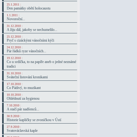
25.1.2011 :
Den památky obětí holocaustu
1.1.2011 :
Novoroční...
31.12.2010 :
A žiju dál, jakoby se nechumelilo...
25.12.2010 :
Pryč s cizáckými vánočními kýči
24.12.2010 :
Pár řádků ryze vánočních...
19.12.2010 :
Co u srdíčka, to na papíře aneb o jedné neznámé
tradici
31.10.2010 :
Sváteční listování kronikami
17.10.2010 :
Co Pádivý, to muzikant
10.10.2010 :
Ohlédnutí za hygienou
7.10.2010 :
A stačí pár nadšenců...
30.9.2010 :
Historie kapličky se zvoničkou v Ústí
27.9.2010 :
Svatováclavská kaple