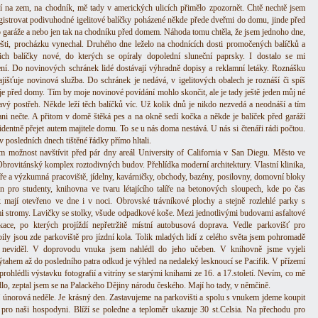
 na zem, na chodník, mě tady v amerických ulicích přimělo zpozornět. Chtě nechtě jsem
egistrovat podivuhodné igelitové balíčky poházené někde přede dveřmi do domu, jinde před
o garáže a nebo jen tak na chodníku před domem. Náhoda tomu chtěla, že jsem jednoho dne,
ešti, procházku vynechal. Druhého dne leželo na chodnících dosti promočených balíčků a
ich balíčky nové, do kterých se opíraly dopolední sluneční paprsky. I dostalo se mi
ení. Do novinových schránek lidé dostávají výhradně dopisy a reklamní letáky. Roznášku
ajišťuje novinová služba. Do schránek je nedává, v igelitových obalech je roznáší či spíš
je před domy. Tím by moje novinové povídání mohlo skončit, ale je tady ještě jeden můj né
avý postřeh. Někde leží těch balíčků víc. Už kolik dnů je nikdo nezvedá a neodnáší a tím
ni nečte. A přitom v domě štěká pes a na okně sedí kočka a někde je balíček před garáží
identně přejet autem majitele domu. To se u nás doma nestává. U nás si čtenáři rádi počtou.
v posledních dnech tištěné řádky přímo hltali.
m možnost navštívit před pár dny areál University of California v San Diegu. Město ve
Obrovitánský komplex roztodivných budov. Přehlídka moderní architektury. Vlastní klinika,
oře a výzkumná pracoviště, jídelny, kavárničky, obchody, bazény, posilovny, domovní bloky
n pro studenty, knihovna ve tvaru létajícího talíře na betonových sloupech, kde po čas
 mají otevřeno ve dne i v noci. Obrovské trávníkové plochy a stejně rozlehlé parky s
i stromy. Lavičky se stolky, všude odpadkové koše. Mezi jednotlivými budovami asfaltové
ace, po kterých projíždí nepřetržitě místní autobusová doprava. Vedle parkovišť pro
ily jsou zde parkoviště pro jízdní kola. Tolik mladých lidí z celého světa jsem pohromadě
v neviděl. V doprovodu vnuka jsem nahlédl do jeho učeben. V knihovně jsme vyjeli
ýtahem až do posledního patra odkud je výhled na nedaleký lesknoucí se Pacifik. V přízemí
prohlédli výstavku fotografií a vitríny se starými knihami ze 16. a 17.století. Nevím, co mě
dlo, zeptal jsem se na Palackého Dějiny národu českého. Mají ho tady, v němčině.
í únorová neděle. Je krásný den. Zastavujeme na parkovišti a spolu s vnukem jdeme koupit
 pro naši hospodyni. Blíží se poledne a teploměr ukazuje 30 st.Celsia. Na přechodu pro