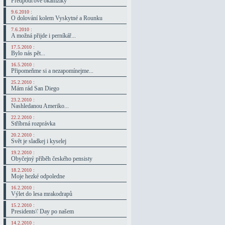
Předpouťové okamžiky
9.6.2010 :
O dolování kolem Vyskytné a Rounku
7.6.2010 :
A možná přijde i perníkář...
17.5.2010 :
Bylo nás pět...
16.5.2010 :
Připomeňme si a nezapomínejme...
25.2.2010 :
Mám rád San Diego
23.2.2010 :
Nashledanou Ameriko...
22.2.2010 :
Stříbrná rozprávka
20.2.2010 :
Svět je sladkej i kyselej
19.2.2010 :
Obyčejný příběh českého pensisty
18.2.2010 :
Moje hezké odpoledne
16.2.2010 :
Výlet do lesa mrakodrapů
15.2.2010 :
Presidents\' Day po našem
14.2.2010 :