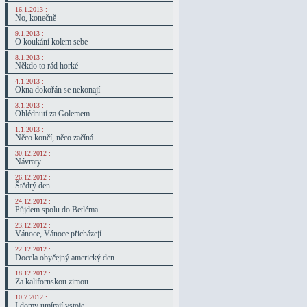
16.1.2013 :
No, konečně
9.1.2013 :
O koukání kolem sebe
8.1.2013 :
Někdo to rád horké
4.1.2013 :
Okna dokořán se nekonají
3.1.2013 :
Ohlédnutí za Golemem
1.1.2013 :
Něco končí, něco začíná
30.12.2012 :
Návraty
26.12.2012 :
Štědrý den
24.12.2012 :
Půjdem spolu do Betléma...
23.12.2012 :
Vánoce, Vánoce přicházejí...
22.12.2012 :
Docela obyčejný americký den...
18.12.2012 :
Za kalifornskou zimou
10.7.2012 :
I domy umírají vstoje...