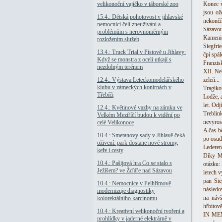
velikonoční vajíčko v táborské zoo
Konec v
jsou ož
15.4.: Dětská pohotovost v jihlavské
nekončí
nemocnici čelí zneužívání a
Sázavo
problémům s nerovnoměrným
Kamenic
rozložením služeb
Siegfri
13.4.: Truck Trial v Pístově u Jihlavy:
čpí spá
Když se monstra z oceli utkají s
Franzis
nezdolným terénem
XII. Ne
12.4.: Výstava Leteckomodelářského
zeleň...
klubu v zámeckých konírnách v
Tragiko
Třebíči
Lodže, a
let. Odj
12.4.: Květinové vazby na zámku ve
Treblin
Velkém Meziříčí budou k vidění po
nevyrost
celé Velikonoce
A čas b
10.4.: Smetanovy sady v Jihlavě čeká
po osud
oživení: park dostane nové stromy,
Lederer
keře i cesty
Díky Ma
10.4.: Pašijová hra Co se stalo s
otázku:
Ježíšem? ve Žďáře nad Sázavou
letech 
pan Sie
10.4.: Nemocnice v Pelhřimově
následo
modernizuje diagnostiky
na návš
kolorektálního karcinomu
hřbitov
10.4.: Kreativní velikonoční tvoření a
IN MEMO
prohlídky v jaderné elektrárně v