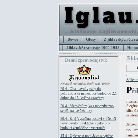
Revue
Glosy
Z jihlavských čtvrtí
Jihlavské tramvaje 1909-1948
Humor
Jihl
Denní zpravodajství:
Sdílet t
Nejstarší regionální deník (zal. 1996):
P
20.4.: Oba hlavní vjezdy do
ř
pelhřimovské nemocnice budou od 22.
dubna do 15. května uzavřeny
Píše se
20.4.: Medvědí trojka z táborské zoo
Siegfri
se těší na návštěvníky
ulice č.
se slza
20.4.: Kraj Vysočina postaví v Třebíči
nový pavilon praktické výuky pro
Jihlava
budoucí zemědělce a veterináře
jsou ro
fanatik
15.4.: Upleťte si pomlázku a najděte