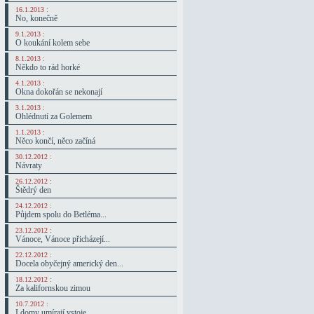
16.1.2013 :
No, konečně
9.1.2013 :
O koukání kolem sebe
8.1.2013 :
Někdo to rád horké
4.1.2013 :
Okna dokořán se nekonají
3.1.2013 :
Ohlédnutí za Golemem
1.1.2013 :
Něco končí, něco začíná
30.12.2012 :
Návraty
26.12.2012 :
Štědrý den
24.12.2012 :
Půjdem spolu do Betléma...
23.12.2012 :
Vánoce, Vánoce přicházejí...
22.12.2012 :
Docela obyčejný americký den...
18.12.2012 :
Za kalifornskou zimou
10.7.2012 :
I domy umírají vstoje...