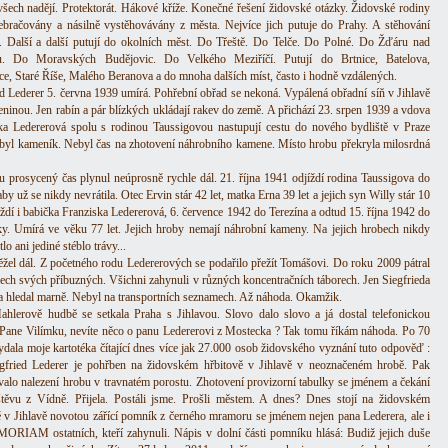
šech nadějí. Protektorát. Hákové kříže. Konečné řešení židovské otázky. Židovské rodiny
ebračovány a násilně vystěhovávány z města. Nejvíce jich putuje do Prahy. A stěhování
. Další a další putují do okolních měst. Do Třeště. Do Telče. Do Polné. Do Žďáru nad
u. Do Moravských Budějovic. Do Velkého Meziříčí. Putují do Brtnice, Batelova,
e, Staré Říše, Malého Beranova a do mnoha dalších míst, často i hodně vzdálených.
ed Lederer 5. června 1939 umírá. Pohřební obřad se nekoná. Vypálená obřadní síň v Jihlavě
leninou. Jen rabín a pár blízkých ukládají rakev do země. A přichází 23. srpen 1939 a vdova
ka Ledererová spolu s rodinou Taussigovou nastupují cestu do nového bydliště v Praze
byl kameník. Nebyl čas na zhotovení náhrobního kamene. Místo hrobu překryla milosrdná
u prosycený čas plynul neúprosně rychle dál. 21. října 1941 odjíždí rodina Taussigova do
by už se nikdy nevrátila. Otec Ervin stár 42 let, matka Erna 39 let a jejich syn Willy stár 10
íždí i babička Franziska Ledererová, 6. července 1942 do Terezína a odtud 15. října 1942 do
ky. Umírá ve věku 77 let. Jejich hroby nemají náhrobní kameny. Na jejich hrobech nikdy
lo ani jediné stéblo trávy...
ěžel dál. Z početného rodu Ledererových se podařilo přežít Tomášovi. Do roku 2009 pátral
ech svých příbuzných. Všichni zahynuli v různých koncentračních táborech. Jen Siegfrieda
a hledal marně. Nebyl na transportních seznamech. Až náhoda. Okamžik.
hlerově hudbě se setkala Praha s Jihlavou. Slovo dalo slovo a já dostal telefonickou
 Pane Vilímku, nevíte něco o panu Ledererovi z Mostecka ? Tak tomu říkám náhoda. Po 70
vydala moje kartotéka čítající dnes více jak 27.000 osob židovského vyznání tuto odpověď :
gfried Lederer je pohřben na židovském hřbitově v Jihlavě v neoznačeném hrobě. Pak
valo nalezení hrobu v travnatém porostu. Zhotovení provizorní tabulky se jménem a čekání
těvu z Vídně. Přijela. Postáli jsme. Prošli městem. A dnes? Dnes stojí na židovském
ě v Jihlavě novotou zářící pomník z černého mramoru se jménem nejen pana Lederera, ale i
RIAM ostatních, kteří zahynuli. Nápis v dolní části pomníku hlásá: Budiž jejich duše