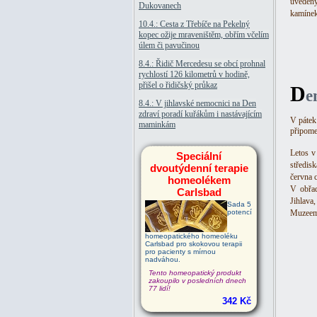
uveden
Dukovanech
kamínek
10.4.: Cesta z Třebíče na Pekelný
kopec ožije mraveništěm, obřím včelím
úlem či pavučinou
8.4.: Řidič Mercedesu se obcí prohnal
rychlostí 126 kilometrů v hodině,
přišel o řidičský průkaz
D
e
8.4.: V jihlavské nemocnici na Den
zdraví poradí kuřákům i nastávajícím
V pátek
maminkám
připome
Letos v
Speciální
středis
dvoutýdenní terapie
června 
homeolékem
V obřad
Carlsbad
Jihlava
Sada 5
potencí
Muzeem 
homeopatického homeoléku
Carlsbad pro skokovou terapii
pro pacienty s mírnou
nadváhou.
Tento homeopatický produkt
zakoupilo v posledních dnech
77 lidí!
342 Kč