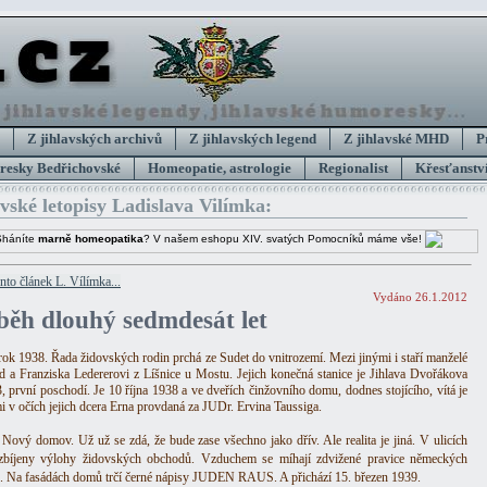
Z jihlavských archivů
Z jihlavských legend
Z jihlavské MHD
P
esky Bedřichovské
Homeopatie, astrologie
Regionalist
Křesťanství
avské letopisy Ladislava Vilímka:
Sháníte
marně homeopatika
? V našem eshopu XIV. svatých Pomocníků máme vše!
ento článek L. Vílímka...
Vydáno 26.1.2012
íběh dlouhý sedmdesát let
 rok 1938. Řada židovských rodin prchá ze Sudet do vnitrozemí. Mezi jinými i staří manželé
ed a Franziska Ledererovi z Líšnice u Mostu. Jejich konečná stanice je Jihlava Dvořákova
3, první poschodí. Je 10 října 1938 a ve dveřích činžovního domu, dodnes stojícího, vítá je
mi v očích jejich dcera Erna provdaná za JUDr. Ervina Taussiga.
. Nový domov. Už už se zdá, že bude zase všechno jako dřív. Ale realita je jiná. V ulicích
zbíjeny výlohy židovských obchodů. Vzduchem se míhají zdvižené pravice německých
ů. Na fasádách domů trčí černé nápisy JUDEN RAUS. A přichází 15. březen 1939.