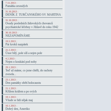
7.11.2013 :
Památka zesnulých
31.10.2013 :
DENÍK Z TURČANSKÉHO SV. MARTINA
31.10.2013 :
Osudy posledních židovských chovanců
psychiatrické léčebny v Jihlavě do roku 1942
30.10.2013 :
NEZAPOMÍNÁME
19.5.2013 :
Pár kroků nazpátek
21.2.2013 :
Únor bílý, pole sílí a nejen pole
4.2.2013 :
Nejen o koukání pod nohy
29.1.2013 :
Teď už máme, co jsme chtěli, do rachoty
zvesela...
23.1.2013 :
Den památky obětí holocaustu
21.1.2013 :
Křížem krážem a po svých
19.1.2013 :
Všude se lidi nějak maj
16.1.2013 :
Dobrý den, Ameriko