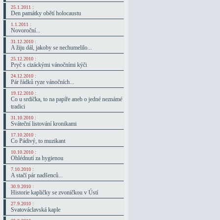
25.1.2011 :
Den památky obětí holocaustu
1.1.2011 :
Novoroční...
31.12.2010 :
A žiju dál, jakoby se nechumelilo...
25.12.2010 :
Pryč s cizáckými vánočními kýči
24.12.2010 :
Pár řádků ryze vánočních...
19.12.2010 :
Co u srdíčka, to na papíře aneb o jedné neznámé
tradici
31.10.2010 :
Sváteční listování kronikami
17.10.2010 :
Co Pádivý, to muzikant
10.10.2010 :
Ohlédnutí za hygienou
7.10.2010 :
A stačí pár nadšenců...
30.9.2010 :
Historie kapličky se zvoničkou v Ústí
27.9.2010 :
Svatováclavská kaple