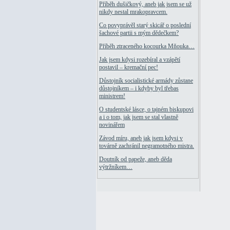
Příběh dušičkový, aneb jak jsem se už
nikdy nestal mrakopravcem.
Co povyprávěl starý skicář o poslední
šachové partii s mým dědečkem?
Příběh ztraceného kocourka Mňouka…
Jak jsem kdysi rozebíral a vzápětí
postavil – kremační pec!
Důstojník socialistické armády zůstane
důstojníkem – i kdyby byl třebas
ministrem!
O studentské lásce, o tajném biskupovi
a i o tom, jak jsem se stal vlastně
novinářem
Závod míru, aneb jak jsem kdysi v
továrně zachránil negramotného mistra.
Doutník od papeže, aneb děda
výtržníkem…