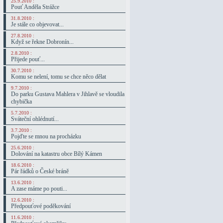
25.9.2010 :
Pouť Anděla Strážce
31.8.2010 :
Je stále co objevovat...
27.8.2010 :
Když se řekne Dobronín...
2.8.2010 :
Přijede pouť...
30.7.2010 :
Komu se nelení, tomu se chce něco dělat
9.7.2010 :
Do parku Gustava Mahlera v Jihlavě se vloudila
chybička
5.7.2010 :
Sváteční ohlédnutí...
3.7.2010 :
Pojďte se mnou na procházku
25.6.2010 :
Dolování na katastru obce Bílý Kámen
18.6.2010 :
Pár řádků o České bráně
13.6.2010 :
A zase máme po pouti...
12.6.2010 :
Předpouťové poděkování
11.6.2010 :