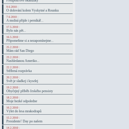
Předpouťové okamžiky
9.6.2010 :
O dolování kolem Vyskytné a Rounku
7.6.2010 :
A možná přijde i perníkář...
17.5.2010 :
Bylo nás pět...
16.5.2010 :
Připomeňme si a nezapomínejme...
25.2.2010 :
Mám rád San Diego
23.2.2010 :
Nashledanou Ameriko...
22.2.2010 :
Stříbrná rozprávka
20.2.2010 :
Svět je sladkej i kyselej
19.2.2010 :
Obyčejný příběh českého pensisty
18.2.2010 :
Moje hezké odpoledne
16.2.2010 :
Výlet do lesa mrakodrapů
15.2.2010 :
Presidents\' Day po našem
14.2.2010 :