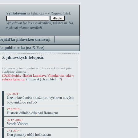
Vyhledávání
na Iglau.cz
(+ v Regionalistu)
:
Vyhledávat lze jak s diakritikou, tak bez ní. Na
velikosti písmen nezáleží.
rojížďka jihlavskou tramvají
 a publicistika (na X-P.cz)
Z jihlavských letopisů:
Pro servery Regionalist a iglau.cz exklusivně píše
Ladislav Vilímek
...
(Další desítky článků Ladislava Vilímka viz. také v
rubrice Iglau.cz
Z jihlavských archivů..."
)
5.5.2024 :
Území která měla sloužit pro výchovu nových
bojovníků do řad SS
22.6.2019 :
Historie důlního díla nad Rounkem
26.12.2016 :
Veselé Vánoce
27.1.2014 :
Den památky obětí holocaustu