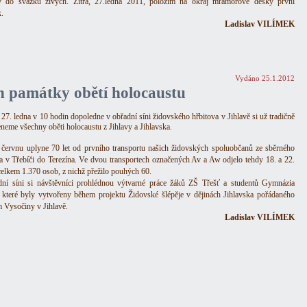
y do svazku živých. Zítra, 27.ledna 2011, položím na okraj mramorové desky první
.
Ladislav VILÍMEK
Vydáno 25.1.2012
n památky obětí holocaustu
 27. ledna v 10 hodin dopoledne v obřadní síni židovského hřbitova v Jihlavě si už tradičně
neme všechny oběti holocaustu z Jihlavy a Jihlavska.
 červnu uplyne 70 let od prvního transportu našich židovských spoluobčanů ze sběrného
ka v Třebíči do Terezína. Ve dvou transportech označených Av a Aw odjelo tehdy 18. a 22.
celkem 1.370 osob, z nichž přežilo pouhých 60.
ní síni si návštěvníci prohlédnou výtvarné práce žáků ZŠ Třešť a studentů Gymnázia
, které byly vytvořeny během projektu Židovské šlépěje v dějinách Jihlavska pořádaného
Vysočiny v Jihlavě.
Ladislav VILÍMEK