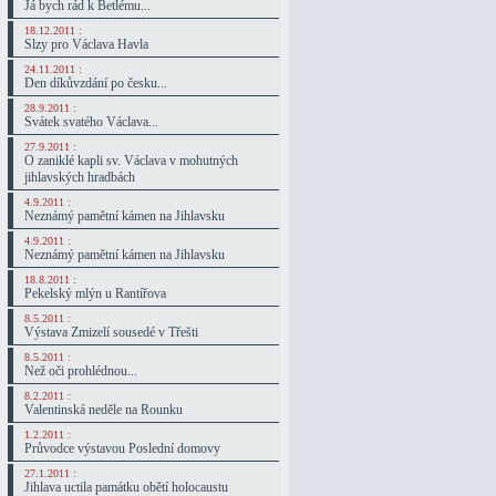
Já bych rád k Betlému...
18.12.2011 :
Slzy pro Václava Havla
24.11.2011 :
Den díkůvzdání po česku...
28.9.2011 :
Svátek svatého Václava...
27.9.2011 :
O zaniklé kapli sv. Václava v mohutných
jihlavských hradbách
4.9.2011 :
Neznámý pamětní kámen na Jihlavsku
4.9.2011 :
Neznámý pamětní kámen na Jihlavsku
18.8.2011 :
Pekelský mlýn u Rantířova
8.5.2011 :
Výstava Zmizelí sousedé v Třešti
8.5.2011 :
Než oči prohlédnou...
8.2.2011 :
Valentinská neděle na Rounku
1.2.2011 :
Průvodce výstavou Poslední domovy
27.1.2011 :
Jihlava uctila památku obětí holocaustu