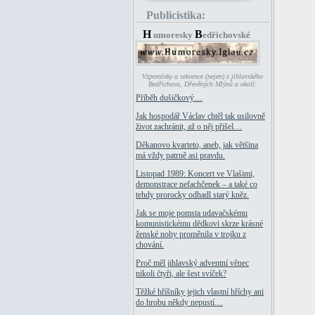
Publicistika:
H
B
umoresky
edřichovské
Vzpomínky a sekvence (nejen) z jihlavského
Bedřichova, Dřevěných Mlýnů a okolí:
Příběh dušičkový…
Jak hospodář Václav chtěl tak usilovně
život zachránit, až o něj přišel…
Děkanovo kvarteto, aneb, jak většina
má vždy patrně asi pravdu.
Listopad 1989: Koncert ve Vlašimi,
demonstrace nefachčenek – a také co
tehdy prorocky odhadl starý kněz.
Jak se moje pomsta udavačskému
komunistickému dědkovi skrze krásné
ženské nohy proměnila v trojku z
chování.
Proč měl jihlavský adventní věnec
nikoli čtyři, ale šest svíček?
Těžké hříšníky jejich vlastní hříchy ani
do hrobu někdy nepustí…