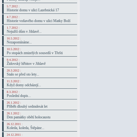
5.7.2012 :
Historie domu v ulici Lazebnická 17
4.7.2012 :
Historie voňavého domu v ulici Matky Boží
1.7.2012 :
Nejužší dům v Jihlavě...
16.5.2012 :
Nezapomínáme...
10.5.2012 :
Po stopách zmizelých sousedů v Třešti
9.4.2012 :
Židovský hřbitov v Jihlavě
20.3.2012 :
Stalo se před sto lety...
11.3.2012 :
Když domy odcházejí...
8.3.2012 :
Poslední dopis...
26.1.2012 :
Příběh dlouhý sedmdesát let
26.1.2012 :
Den památky obětí holocaustu
26.12.2011 :
Koleda, koleda, Štěpáne...
24.12.2011 :