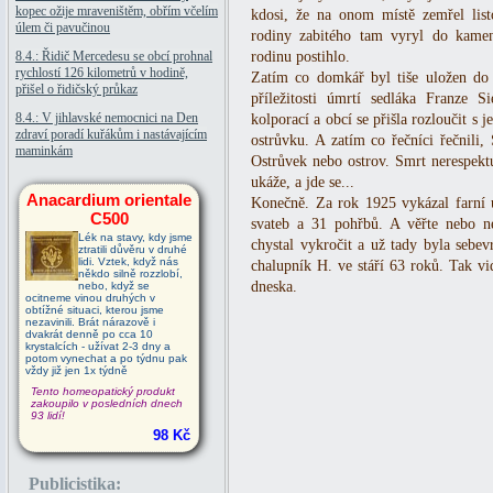
kopec ožije mraveništěm, obřím včelím
kdosi, že na onom místě zemřel list
úlem či pavučinou
rodiny zabitého tam vyryl do kamen
8.4.: Řidič Mercedesu se obcí prohnal
rodinu postihlo.
rychlostí 126 kilometrů v hodině,
Zatím co domkář byl tiše uložen do 
přišel o řidičský průkaz
příležitosti úmrtí sedláka Franze S
8.4.: V jihlavské nemocnici na Den
kolporací a obcí se přišla rozloučit s
zdraví poradí kuřákům i nastávajícím
ostrůvku. A zatím co řečníci řečnili,
maminkám
Ostrůvek nebo ostrov. Smrt nerespektu
ukáže, a jde se...
Anacardium orientale
Konečně. Za rok 1925 vykázal farní 
C500
svateb a 31 pohřbů. A věřte nebo ne
Lék na stavy, kdy jsme
chystal vykročit a už tady byla sebev
ztratili důvěru v druhé
lidi. Vztek, když nás
chalupník H. ve stáří 63 roků. Tak vidí
někdo silně rozzlobí,
dneska.
nebo, když se
ocitneme vinou druhých v
obtížné situaci, kterou jsme
nezavinili. Brát nárazově i
dvakrát denně po cca 10
krystalcích - užívat 2-3 dny a
potom vynechat a po týdnu pak
vždy již jen 1x týdně
Tento homeopatický produkt
zakoupilo v posledních dnech
93 lidí!
98 Kč
Publicistika: