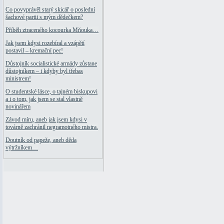
Co povyprávěl starý skicář o poslední
šachové partii s mým dědečkem?
Příběh ztraceného kocourka Mňouka…
Jak jsem kdysi rozebíral a vzápětí
postavil – kremační pec!
Důstojník socialistické armády zůstane
důstojníkem – i kdyby byl třebas
ministrem!
O studentské lásce, o tajném biskupovi
a i o tom, jak jsem se stal vlastně
novinářem
Závod míru, aneb jak jsem kdysi v
továrně zachránil negramotného mistra.
Doutník od papeže, aneb děda
výtržníkem…