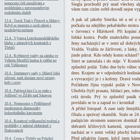
nemocnici čelí zneužívání a
Siegla prochodil prý snad všechny a
problémům s nerovnoměrným
všem tom cizím světě dovedl nejen vyprá
rozložením služeb
A pak už jakoby Smrtka né a né z ok
13.4.: Truck Trial v Pístově u Jihlavy:
Když se monstra z oceli utkají s
počkala na zdejšího pekařského mistra
nezdolným terénem
v červenci v Hlávkově. Při kopání z
lidská kostra. Podle znaleckého pos
12.4.: Výstava Leteckomodelářského
klubu v zámeckých konírnách v
ženy nacházející se v zemi už dobrých
Třebíči
Vražda. Vražda ze žárlivosti, z lásky, 
jinde pátrat. Kdo tehdy komu scházel?
12.4.: Květinové vazby na zámku ve
Velkém Meziříčí budou k vidění po
Smrt se zatoulala i do stáje. V Kostel
celé Velikonoce
způsobil požár. Toho dne bylo vůbec e
dnes. Krajem se v odpoledních hodinác
10.4.: Smetanovy sady v Jihlavě čeká
oživení: park dostane nové stromy,
a vyvracející je i s kořeny. Dravá voda
keře i cesty
Počátkem října vypukl požár v Nov
10.4.: Pašijová hra Co se stalo s
Uhořela čtyři prasata, hlídací pes, toh
Ježíšem? ve Žďáře nad Sázavou
celá úroda. Prý to způsobil pasák
povídalo se to a zapsal to i kronikář.
10.4.: Nemocnice v Pelhřimově
modernizuje diagnostiky
A přišel listopad. A zase tady šmejdi
kolorektálního karcinomu
číhala a správný okamžik. Stalo se 24.
padajícím stromem usmrcen domkář J
10.4.: Kreativní velikonoční tvoření a
prohlídky v jaderné elektrárně v
sběrateli křížových kamenů, zpozorni
Dukovanech
nachází se v zemi veliký plochý balva
Před nějakým časem, když jsem kámen
10.4.: Cesta z Třebíče na Pekelný