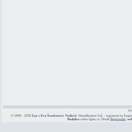
R 
© 1996 - 2026
Leo
a
Eva Švančarovi
,
Vydává:
Vitaeelhomeo Ltd. - registered in Engl
Redakce
webu Iglau.cz: Deník
Regionalist
,
we