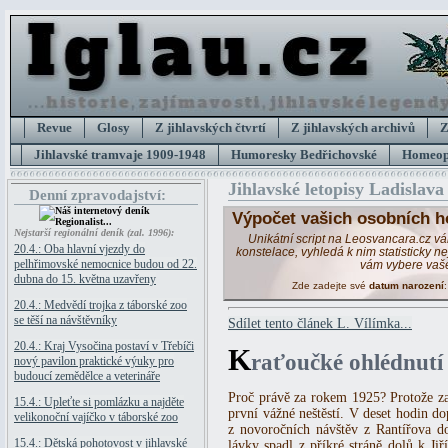
Revue
Glosy
Z jihlavských čtvrtí
Z jihlavských archivů
Z
Jihlavské tramvaje 1909-1948
Humoresky Bedřichovské
Homeopa
Jihlavské letopisy Ladislava
Denní zpravodajství:
Výpočet vašich osobních h
Nejstarší regionální deník (zal. 1996):
Unikátní script na Leosvancara.cz v
20.4.: Oba hlavní vjezdy do
konstelace, vyhledá k nim statisticky 
pelhřimovské nemocnice budou od 22.
vám vybere vaš
dubna do 15. května uzavřeny
Zde zadejte své
datum narození
20.4.: Medvědí trojka z táborské zoo
se těší na návštěvníky
Sdílet tento článek L. Vílímka...
20.4.: Kraj Vysočina postaví v Třebíči
K
raťoučké ohlédnutí
nový pavilon praktické výuky pro
budoucí zemědělce a veterináře
Proč právě za rokem 1925? Protože zač
15.4.: Upleťte si pomlázku a najděte
první vážné neštěstí. V deset hodin d
velikonoční vajíčko v táborské zoo
z novoročních návštěv z Rantířova 
15.4.: Dětská pohotovost v jihlavské
lávky spadl z příkré stráně dolů k Ji