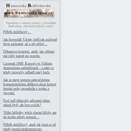
H
B
umoresky
edřichovské
Vzpomínky a sekvence (nejen) z jihlavského
Bedřichova, Dřevěných Mlýnů a okolí:
Příběh dušičkový…
Jak hospodář Václav chtěl tak usilovně
život zachránit, až o něj přišel…
Děkanovo kvarteto, aneb, jak většina
má vždy patrně asi pravdu.
Listopad 1989: Koncert ve Vlašimi,
demonstrace nefachčenek – a také co
tehdy prorocky odhadl starý kněz.
Jak se moje pomsta udavačskému
komunistickému dědkovi skrze krásné
ženské nohy proměnila v trojku z
chování.
Proč měl jihlavský adventní věnec
nikoli čtyři, ale šest svíček?
Těžké hříšníky jejich vlastní hříchy ani
do hrobu někdy nepustí…
Příběh dušičkový, aneb jak jsem se už
nikdy nestal mrakopravcem.