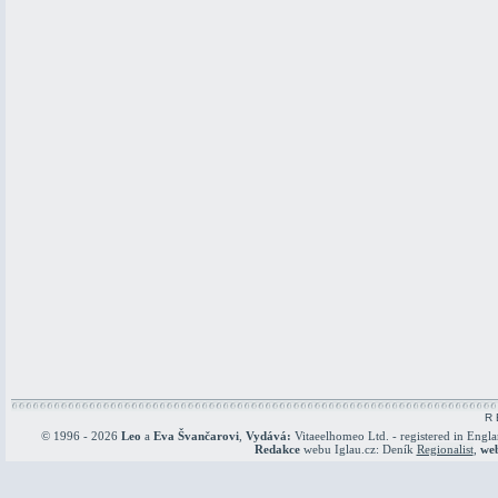
R 
© 1996 - 2026
Leo
a
Eva Švančarovi
,
Vydává:
Vitaeelhomeo Ltd. - registered in Engl
Redakce
webu Iglau.cz: Deník
Regionalist
,
we