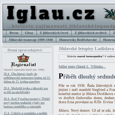
Revue
Glosy
Z jihlavských čtvrtí
Z jihlavských archivů
Z
Jihlavské tramvaje 1909-1948
Humoresky Bedřichovské
Homeopa
Jihlavské letopisy Ladislava
Denní zpravodajství:
Sháníte
marně homeopatika
? V našem
Sdílet tento článek L. Vílímka...
Nejstarší regionální deník (zal. 1996):
P
20.4.: Oba hlavní vjezdy do
říběh dlouhý sedmde
pelhřimovské nemocnice budou od 22.
dubna do 15. května uzavřeny
Píše se rok 1938. Řada židovských 
20.4.: Medvědí trojka z táborské zoo
jinými i staří manželé Siegfried a Fra
se těší na návštěvníky
konečná stanice je Jihlava Dvořákova u
ve dveřích činžovního domu, dodnes s
20.4.: Kraj Vysočina postaví v Třebíči
dcera Erna provdaná za JUDr. Ervina 
nový pavilon praktické výuky pro
budoucí zemědělce a veterináře
Jihlava. Nový domov. Už už se zdá, že 
15.4.: Upleťte si pomlázku a najděte