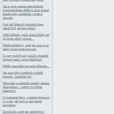
Jak se moje pomsta udavačskému
komunistickému dědkovi skrze krásné
ženské nohy proměnila v trojku z
chování.
Proč měl jihlavský adventní věnec
nikoli čtyři, ale šest svíček?
Těžké hříšníky jejich vlastní hříchy ani
do hrobu někdy nepustí…
Příběh dušičkový, aneb jak jsem se už
nikdy nestal mrakopravcem.
Co povyprávěl starý skicář o poslední
šachové partii s mým dědečkem?
Příběh ztraceného kocourka Mňouka…
Jak jsem kdysi rozebíral a vzápětí
postavil – kremační pec!
Důstojník socialistické armády zůstane
důstojníkem – i kdyby byl třebas
ministrem!
O studentské lásce, o tajném biskupovi
a i o tom, jak jsem se stal vlastně
novinářem
Závod míru, aneb jak jsem kdysi v