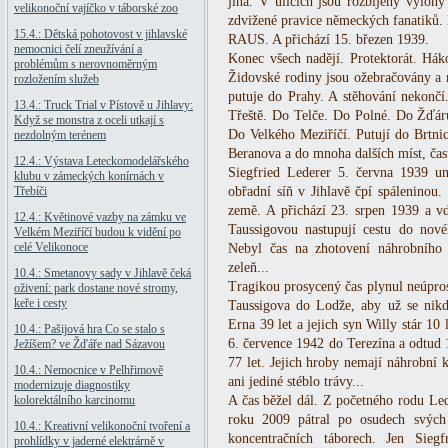
jiná. V ulicích jsou rozbíjeny výlo
velikonoční vajíčko v táborské zoo
zdvižené pravice německých fanatiků.
15.4.: Dětská pohotovost v jihlavské
RAUS. A přichází 15. březen 1939.
nemocnici čelí zneužívání a
Konec všech nadějí. Protektorát. Hák
problémům s nerovnoměrným
Židovské rodiny jsou ožebračovány a n
rozložením služeb
putuje do Prahy. A stěhování nekončí.
13.4.: Truck Trial v Pístově u Jihlavy:
Třeště. Do Telče. Do Polné. Do Žďá
Když se monstra z oceli utkají s
Do Velkého Meziříčí. Putují do Brtni
nezdolným terénem
Beranova a do mnoha dalších míst, čas
12.4.: Výstava Leteckomodelářského
Siegfried Lederer 5. června 1939 u
klubu v zámeckých konírnách v
Třebíči
obřadní síň v Jihlavě čpí spáleninou.
země. A přichází 23. srpen 1939 a v
12.4.: Květinové vazby na zámku ve
Taussigovou nastupují cestu do nov
Velkém Meziříčí budou k vidění po
celé Velikonoce
Nebyl čas na zhotovení náhrobního
zeleň...
10.4.: Smetanovy sady v Jihlavě čeká
Tragikou prosycený čas plynul neúprosn
oživení: park dostane nové stromy,
keře i cesty
Taussigova do Lodže, aby už se nikdy
Erna 39 let a jejich syn Willy stár 10 
10.4.: Pašijová hra Co se stalo s
6. července 1942 do Terezína a odtud 
Ježíšem? ve Žďáře nad Sázavou
77 let. Jejich hroby nemají náhrobní 
10.4.: Nemocnice v Pelhřimově
ani jediné stéblo trávy...
modernizuje diagnostiky
kolorektálního karcinomu
A čas běžel dál. Z početného rodu Le
roku 2009 pátral po osudech svých
10.4.: Kreativní velikonoční tvoření a
koncentračních táborech. Jen Sieg
prohlídky v jaderné elektrárně v