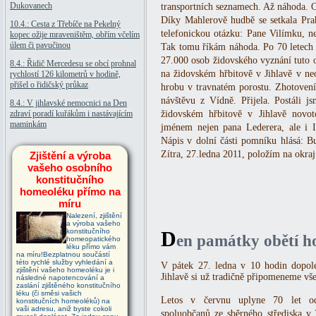
Dukovanech
transportních seznamech. Až náhoda. 
Díky Mahlerově hudbě se setkala Prah
10.4.: Cesta z Třebíče na Pekelný
telefonickou otázku: Pane Vilímku, n
kopec ožije mraveništěm, obřím včelím
úlem či pavučinou
Tak tomu říkám náhoda. Po 70 letech v
27.000 osob židovského vyznání tuto 
8.4.: Řidič Mercedesu se obcí prohnal
na židovském hřbitově v Jihlavě v ne
rychlostí 126 kilometrů v hodině,
přišel o řidičský průkaz
hrobu v travnatém porostu. Zhotovení
návštěvu z Vídně. Přijela. Postáli j
8.4.: V jihlavské nemocnici na Den
zdraví poradí kuřákům i nastávajícím
židovském hřbitově v Jihlavě novo
maminkám
jménem nejen pana Lederera, ale i
Nápis v dolní části pomníku hlásá: B
Zítra, 27.ledna 2011, položím na okr
Zjištění a výroba
vašeho osobního
konstitučního
homeoléku přímo na
míru
Nalezení, zjištění
a výroba vašeho
konstitučního
D
en památky obětí h
homeopatického
léku přímo vám
na míru!Bezplatnou součástí
této rychlé služby vyhledání a
V pátek 27. ledna v 10 hodin dopole
zjištění vašeho homeoléku je i
Jihlavě si už tradičně připomeneme vše
následné napotencování a
zaslání zjištěného konstitučního
léku (či směsi vašich
Letos v červnu uplyne 70 let od
konstitučních homeoléků) na
vaši adresu, aniž byste cokoli
spoluobčanů ze sběrného střediska v 