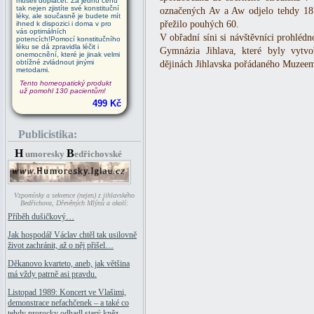
museli doplácet. Za jednu cenu
tak nejen zjistíte své konstituční
označených Av a Aw odjelo tehdy 18.
léky, ale současně je budete mít
přežilo pouhých 60.
ihned k dispozici i doma v pro
vás optimálních
V obřadní síni si návštěvníci prohléd
potencích!Pomocí konstitučního
léku se dá zpravidla léčit i
Gymnázia Jihlava, které byly vytv
onemocnění, které je jinak velmi
obtížné zvládnout jinými
dějinách Jihlavska pořádaného Muzeem
metodami.
Tento homeopatický produkt
už pomohl 130 pacientům!
499 Kč
Publicistika:
H
B
umoresky
edřichovské
Vzpomínky a sekvence (nejen) z jihlavského
Bedřichova, Dřevěných Mlýnů a okolí:
Příběh dušičkový…
Jak hospodář Václav chtěl tak usilovně
život zachránit, až o něj přišel…
Děkanovo kvarteto, aneb, jak většina
má vždy patrně asi pravdu.
Listopad 1989: Koncert ve Vlašimi,
demonstrace nefachčenek – a také co
tehdy prorocky odhadl starý kněz.