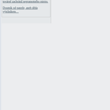
továrně zachránil negramotného mistra.
Doutník od papeže, aneb děda
výtržníkem…