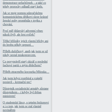
demonstrace nefachčenek – a také co
tehdy prorocky odhadl starý kněz.
Jak se moje pomsta udavačskému
komunistickému dědkovi skrze krásné
ženské nohy proměnila v trojku z
chování.
Proč měl jihlavský adventní věnec
nikoli čtyři, ale šest svíček?
Těžké hříšníky jejich vlastní hříchy ani
do hrobu někdy nepustí…
Příběh dušičkový, aneb jak jsem se už
nikdy nestal mrakopravcem.
Co povyprávěl starý skicář o poslední
šachové partii s mým dědečkem?
Příběh ztraceného kocourka Mňouka…
Jak jsem kdysi rozebíral a vzápětí
postavil – kremační pec!
Důstojník socialistické armády zůstane
důstojníkem – i kdyby byl třebas
ministrem!
O studentské lásce, o tajném biskupovi
a i o tom, jak jsem se stal vlastně
novinářem