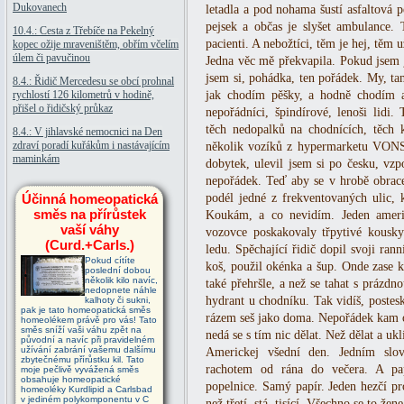
Dukovanech
letadla a pod nohama šustí asfaltová 
pejsek a občas je slyšet ambulance. T
10.4.: Cesta z Třebíče na Pekelný
pacienti. A nebožtíci, těm je hej, těm 
kopec ožije mraveništěm, obřím včelím
úlem či pavučinou
Jedna věc mě překvapila. Pokud jsem je
jsem si, pohádka, ten pořádek. My, t
8.4.: Řidič Mercedesu se obcí prohnal
rychlostí 126 kilometrů v hodině,
jak chodím pěšky, a hodně chodím 
přišel o řidičský průkaz
nepořádníci, špindírové, lenoši lidi.
těch nedopalků na chodnících, těch 
8.4.: V jihlavské nemocnici na Den
zdraví poradí kuřákům i nastávajícím
několik vozíků z hypermarketu VONS 
maminkám
dobytek, ulevil jsem si po česku, vzp
nepořádek. Teď aby se v hrobě obrace
Účinná homeopatická
podél jedné z frekventovaných ulic, 
směs na přírůstek
Koukám, a co nevidím. Jeden ameri
vaší váhy
vozovce poskakovaly třpytivé kousky.
(Curd.+Carls.)
ledu. Spěchající řidič dopil svoji ra
Pokud cítíte
koš, použil okénka a šup. Onde zase kd
poslední dobou
několik kilo navíc,
také přehršle, a než se tahat s prázdno
nedopnete náhle
hydrant u chodníku. Tak vidíš, postes
kalhoty či sukni,
pak je tato homeopatická směs
rázem seš jako doma. Nepořádek kam ok
homeolékem právě pro vás! Tato
směs sníží vaši váhu zpět na
nedá se s tím nic dělat. Než dělat a ukl
původní a navíc při pravidelném
užívání zabrání vašemu dalšímu
Americkej všední den. Jedním slov
zbytečnému přírůstku kil. Tato
rachotem od rána do večera. A pa
moje pečlivě vyvážená směs
obsahuje homeopatické
popelnice. Samý papír. Jeden hezčí pr
homeoléky Kurdlipid a Carlsbad
v jediném polykomponentu v C
než třetí, stá, tisící. Všechno se to že