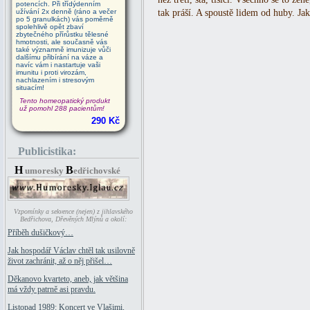
potencích. Při třídýdenním
užívání 2x denně (ráno a večer
tak práší. A spoustě lidem od huby. Jak
po 5 granulkách) vás poměrně
spolehlivě opět zbaví
zbytečného přírůstku tělesné
hmotnosti, ale současně vás
také významně imunizuje vůči
dalšímu přibírání na váze a
navíc vám i nastartuje vaši
imunitu i proti virozám,
nachlazením i stresovým
situacím!
Tento homeopatický produkt
už pomohl 288 pacientům!
290 Kč
Publicistika:
H
B
umoresky
edřichovské
Vzpomínky a sekvence (nejen) z jihlavského
Bedřichova, Dřevěných Mlýnů a okolí:
Příběh dušičkový…
Jak hospodář Václav chtěl tak usilovně
život zachránit, až o něj přišel…
Děkanovo kvarteto, aneb, jak většina
má vždy patrně asi pravdu.
Listopad 1989: Koncert ve Vlašimi,