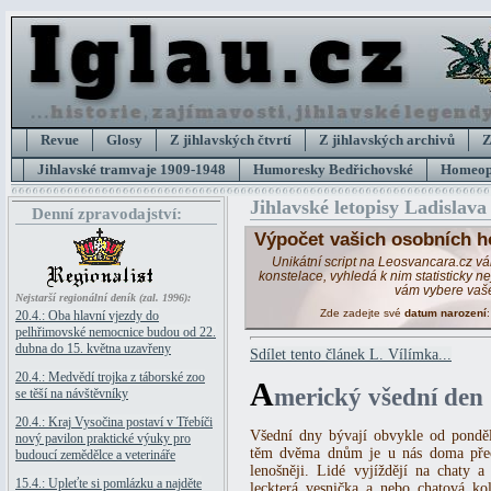
Revue
Glosy
Z jihlavských čtvrtí
Z jihlavských archivů
Z
Jihlavské tramvaje 1909-1948
Humoresky Bedřichovské
Homeopa
Jihlavské letopisy Ladislava
Denní zpravodajství:
Výpočet vašich osobních h
Unikátní script na Leosvancara.cz v
konstelace, vyhledá k nim statisticky 
vám vybere vaš
Nejstarší regionální deník (zal. 1996):
Zde zadejte své
datum narození
20.4.: Oba hlavní vjezdy do
pelhřimovské nemocnice budou od 22.
dubna do 15. května uzavřeny
Sdílet tento článek L. Vílímka...
20.4.: Medvědí trojka z táborské zoo
A
merický všední den
se těší na návštěvníky
20.4.: Kraj Vysočina postaví v Třebíči
Všední dny bývají obvykle od ponděl
nový pavilon praktické výuky pro
těm dvěma dnům je u nás doma přece
budoucí zemědělce a veterináře
lenošněji. Lidé vyjíždějí na chaty 
15.4.: Upleťte si pomlázku a najděte
leckterá vesnička a nebo chatová ko