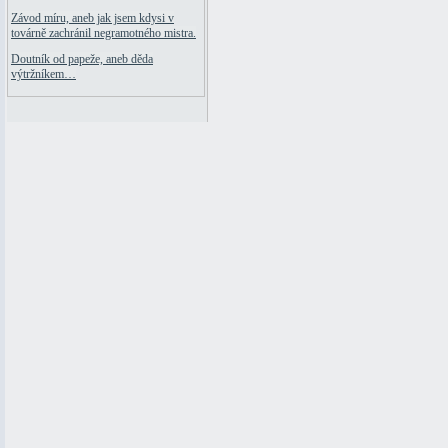
Závod míru, aneb jak jsem kdysi v
továrně zachránil negramotného mistra.
Doutník od papeže, aneb děda
výtržníkem…