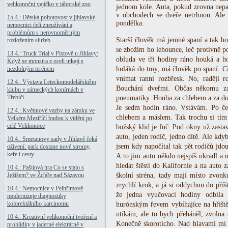
velikonoční vajíčko v táborské zoo
jednom kole. Auta, pokud zrovna nepar
v obchodech se dveře netrhnou. Ale
15.4.: Dětská pohotovost v jihlavské
pondělka.
nemocnici čelí zneužívání a
problémům s nerovnoměrným
Starší člověk má jemné spaní a tak 
rozložením služeb
se zbožím ho lehounce, leč protivně p
13.4.: Truck Trial v Pístově u Jihlavy:
obluda ve tři hodiny ráno houká a ho
Když se monstra z oceli utkají s
nezdolným terénem
huláká do tmy, má člověk po spaní. Ci
vnímat ranní rozbřesk. No, raději roz
12.4.: Výstava Leteckomodelářského
Bouchání dveřmi. Občas někomu za
klubu v zámeckých konírnách v
Třebíči
pneumatiky. Honba za chlebem a za dola
Je sedm hodin ráno. Vstávám. Po če
12.4.: Květinové vazby na zámku ve
chlebem a máslem. Tak trochu si tím
Velkém Meziříčí budou k vidění po
celé Velikonoce
božský klid je fuč. Pod okny už zastav
auto, jeden rodič, jedno dítě. Ale kdyb
10.4.: Smetanovy sady v Jihlavě čeká
jsem kdy napočítal tak pět rodičů jdo
oživení: park dostane nové stromy,
keře i cesty
A to jim auto někdo nejspíš ukradl a n
hledat štěstí do Kalifornie a na auto z
10.4.: Pašijová hra Co se stalo s
Ježíšem? ve Žďáře nad Sázavou
školní siréna, tady mají místo zvonku
zrychlí krok, a já si oddychnu do příš
10.4.: Nemocnice v Pelhřimově
že jedna vyučovací hodiny odbila 
modernizuje diagnostiky
kolorektálního karcinomu
hurónským řevem vybíhajíce na hřiš
utíkám, ale to bych přeháněl, zvolna
10.4.: Kreativní velikonoční tvoření a
Konečně skoroticho. Nad hlavami mi př
prohlídky v jaderné elektrárně v