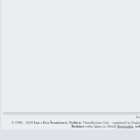
R 
© 1996 - 2026
Leo
a
Eva Švančarovi
,
Vydává:
Vitaeelhomeo Ltd. - registered in Engl
Redakce
webu Iglau.cz: Deník
Regionalist
,
we