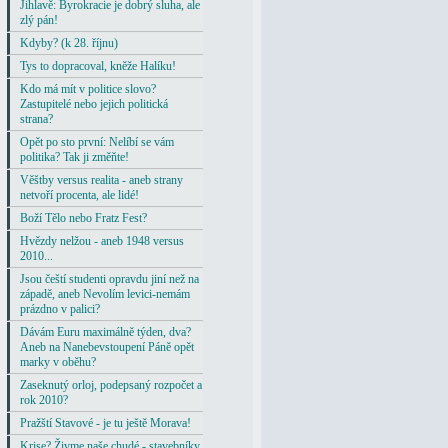
Jihlavě: Byrokracie je dobrý sluha, ale
zlý pán!
Kdyby? (k 28. říjnu)
Tys to dopracoval, kněže Halíku!
Kdo má mít v politice slovo?
Zastupitelé nebo jejich politická
strana?
Opět po sto první: Nelíbí se vám
politika? Tak ji změňte!
Věštby versus realita - aneb strany
netvoří procenta, ale lidé!
Boží Tělo nebo Fratz Fest?
Hvězdy nelžou - aneb 1948 versus
2010...
Jsou čeští studenti opravdu jiní než na
západě, aneb Nevolím levici-nemám
prázdno v palici?
Dávám Euru maximálně týden, dva?
Aneb na Nanebevstoupení Páně opět
marky v oběhu?
Zaseknutý orloj, podepsaný rozpočet a
rok 2010?
Pražští Stavové - je tu ještě Morava!
Krise? Živme naše chudé - stavebníky,