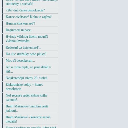
architekty a sochaře!
7267 dnů české demokracie?
Konec civilisace? Koho to zajímá!
Hurá za čínskou zeď!
Requiescat in pace...
Hvězdy vládnou lidem, moudří
vládnou hvězdám...
Radostně za ústavní zeď...
Do ulic strážníky nebo pluky?
Moc tří desetikorun...
Až se zima zeptá, co jsme dělali v
létě...
Nejškaredější středy 20. století
Elektronické volby = konec
demokracie
Než recense raději čtěme knihy
samotné...
Bratři Mašínové (tentokrát ještě
jednou)...
Bratři Mašínové - konečně aspoň
medaile!