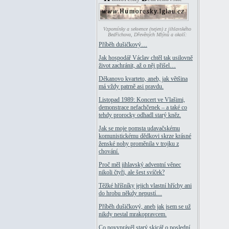
Vzpomínky a sekvence (nejen) z jihlavského
Bedřichova, Dřevěných Mlýnů a okolí:
Příběh dušičkový…
Jak hospodář Václav chtěl tak usilovně
život zachránit, až o něj přišel…
Děkanovo kvarteto, aneb, jak většina
má vždy patrně asi pravdu.
Listopad 1989: Koncert ve Vlašimi,
demonstrace nefachčenek – a také co
tehdy prorocky odhadl starý kněz.
Jak se moje pomsta udavačskému
komunistickému dědkovi skrze krásné
ženské nohy proměnila v trojku z
chování.
Proč měl jihlavský adventní věnec
nikoli čtyři, ale šest svíček?
Těžké hříšníky jejich vlastní hříchy ani
do hrobu někdy nepustí…
Příběh dušičkový, aneb jak jsem se už
nikdy nestal mrakopravcem.
Co povyprávěl starý skicář o poslední