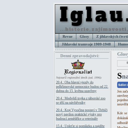
Revue
Glosy
Z jihlavských čtvrtí
Jihlavské tramvaje 1909-1948
Humor
Glos
Denní zpravodajství:
S
na
Nejstarší regionální deník (zal. 1996):
20.4.: Oba hlavní vjezdy do
Sdílet
pelhřimovské nemocnice budou od 22.
dubna do 15. května uzavřeny
Jen zača
otevřeny
20.4.: Medvědí trojka z táborské zoo
pojedno
se těší na návštěvníky
neuvěřit
20.4.: Kraj Vysočina postaví v Třebíči
Kde se 
nový pavilon praktické výuky pro
dokázal
budoucí zemědělce a veterináře
odborář
15.4.: Upleťte si pomlázku a najděte
Myslím,