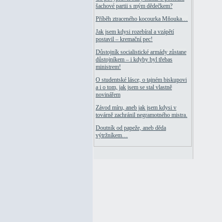
šachové partii s mým dědečkem?
Příběh ztraceného kocourka Mňouka…
Jak jsem kdysi rozebíral a vzápětí
postavil – kremační pec!
Důstojník socialistické armády zůstane
důstojníkem – i kdyby byl třebas
ministrem!
O studentské lásce, o tajném biskupovi
a i o tom, jak jsem se stal vlastně
novinářem
Závod míru, aneb jak jsem kdysi v
továrně zachránil negramotného mistra.
Doutník od papeže, aneb děda
výtržníkem…