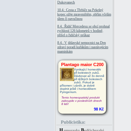
Dukovanech
10.4.: Cesta z Třebíče na Pekelný
kopec ožije mraveništěm, obřím včelím
úlem či pavučinou
8.4.: Řidič Mercedesu se obcí prohnal
rychlostí 126 kilometrů v hodině,
přišel o řidičský průkaz
8.4.: V jihlavské nemocnici na Den
zdraví poradí kuřákům i nastávajícím
maminkám
Plantago maior C200
Vynikající homeolék
při bolestech zubů.
Dávkovat až 3x denně
při těžkých bolestech
zubů. Pokud je
přítomen i zánět, je dobré
doplnit ještě i homeolékem
Pyrogenium.
Tento homeopatický produkt
zakoupilo v posledních dnech
8 lidí!
98 Kč
Publicistika:
H
B
umoresky
edřichovské