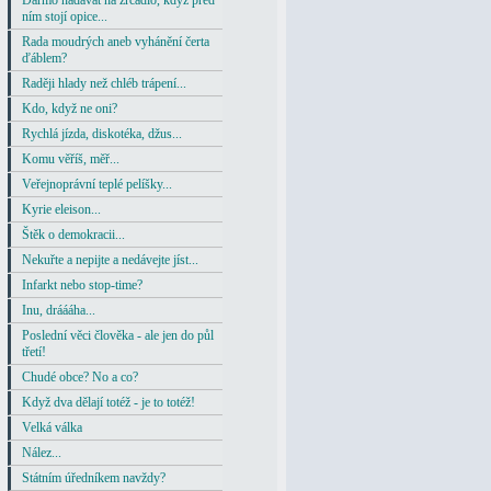
Darmo nadávat na zrcadlo, když před
ním stojí opice...
Rada moudrých aneb vyhánění čerta
ďáblem?
Raději hlady než chléb trápení...
Kdo, když ne oni?
Rychlá jízda, diskotéka, džus...
Komu věříš, měř...
Veřejnoprávní teplé pelíšky...
Kyrie eleison...
Štěk o demokracii...
Nekuřte a nepijte a nedávejte jíst...
Infarkt nebo stop-time?
Inu, dráááha...
Poslední věci člověka - ale jen do půl
třetí!
Chudé obce? No a co?
Když dva dělají totéž - je to totéž!
Velká válka
Nález...
Státním úředníkem navždy?