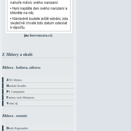
(na leosvancara.cz)
Z Jihlavy a okolí:
Jihlava - kultura, zábava:
ZOO Jihlava
Horácké divadlo
PS Campanula
Fantasy rock Metanoon
Vodní ráj
Jihlava - ostatní:
Deník Regionalist