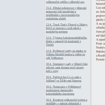
velikonoční vajíčko v táborské zoo
histori
Cosi zde
15.4.: Dětská pohotovost v jihlavské
nemocnici čelí zneužívání a
na česk
problémům s nerovnoměrným
projevov
rozložením služeb
jakoby n
A na je
13.4.: Truck Trial v Pístově u Jihlavy:
věčného 
Když se monstra z oceli utkají s
nezdolným terénem
Jsem př
teď klid
12.4.: Výstava Leteckomodelářského
A zejmé
klubu v zámeckých konírnách v
Proto n
Třebíči
Nezbýv
12.4.: Květinové vazby na zámku ve
Habsbur
Velkém Meziříčí budou k vidění po
a Rozdě
celé Velikonoce
Protože
10.4.: Smetanovy sady v Jihlavě čeká
oživení: park dostane nové stromy,
keře i cesty
10.4.: Pašijová hra Co se stalo s
Ježíšem? ve Žďáře nad Sázavou
10.4.: Nemocnice v Pelhřimově
modernizuje diagnostiky
kolorektálního karcinomu
10.4.: Kreativní velikonoční tvoření a
prohlídky v jaderné elektrárně v