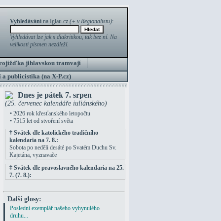
Vyhledávání
na Iglau.cz
(+ v Regionalistu)
:
Vyhledávat lze jak s diakritikou, tak bez ní. Na
velikosti písmen nezáleží.
rojížďka jihlavskou tramvají
 a publicistika (na X-P.cz)
Dnes je pátek 7. srpen
(25. červenec kalendáře iuliánského)
• 2026 rok křesťanského letopočtu
• 7515 let od stvoření světa
† Svátek dle katolického tradičního
kalendaria na 7. 8.:
Sobota po neděli desáté po Svatém Duchu Sv.
Kajetána, vyznavače
‡ Svátek dle pravoslavného kalendaria na 25.
7. (7. 8.):
Další glosy:
Poslední exemplář našeho vyhynulého
druhu...