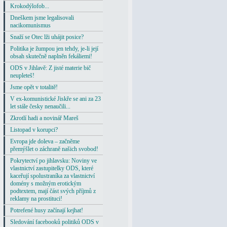
Krokodýlofob...
Dneškem jsme legalisovali
nacikomunismus
Snaží se Otec lži uhájit posice?
Politika je žumpou jen tehdy, je-li její
obsah skutečně naplněn fekáliemi!
ODS v Jihlavě: Z jisté materie bič
neupleteš!
Jsme opět v totalitě!
V ex-komunistické Jiskře se ani za 23
let stále česky nenaučili...
Zkrotlí hadi a novinář Mareš
Listopad v korupci?
Evropa jde doleva – začněme
přemýšlet o záchraně našich svobod!
Pokrytectví po jihlavsku: Noviny ve
vlastnictví zastupitelky ODS, které
kaceřují spolustraníka za vlastnictví
domény s možným erotickým
podtextem, mají část svých příjmů z
reklamy na prostituci!
Potrefené husy začínají kejhat!
Sledování facebooků politiků ODS v