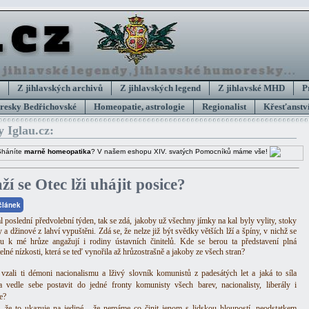
Z jihlavských archivů
Z jihlavských legend
Z jihlavské MHD
P
esky Bedřichovské
Homeopatie, astrologie
Regionalist
Křesťanství
y Iglau.cz:
Sháníte
marně homeopatika
? V našem eshopu XIV. svatých Pomocníků máme vše!
ží se Otec lži uhájit posice?
 článek
l poslední předvolební týden, tak se zdá, jakoby už všechny jímky na kal byly vylity, stoky
 a džinové z lahví vypuštěni. Zdá se, že nelze již být svědky větších lží a špíny, v nichž se
u k mé hrůze angažují i rodiny ústavních činitelů. Kde se berou ta představení plná
elné nízkosti, která se teď vynořila až hrůzostrašně a jakoby ze všech stran?
vzali ti démoni nacionalismu a lživý slovník komunistů z padesátých let a jaká to síla
a vedle sebe postavit do jedné fronty komunisty všech barev, nacionalisty, liberály i
e?
 že to ukazuje na jediné - že nemáme co činit jenom s lidskou hloupostí, neodstatkem