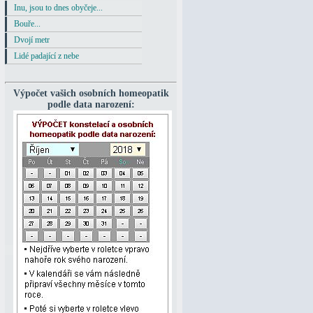
Inu, jsou to dnes obyčeje...
Bouře...
Dvojí metr
Lidé padající z nebe
Výpočet vašich osobních homeopatik
podle data narození: