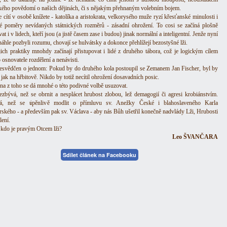
ckého povědomí o našich dějinách, či s nějakým přehnaným volebním bojem.
 cítí v osobě knížete - katolíka a aristokrata, velkorysého muže ryzí křesťanské minulosti i
é poměry nevídaných státnických rozměrů - zásadní ohrožení. To cosi se začíná plošně
at i v lidech, kteří jsou (a jistě časem zase i budou) jinak normální a inteligentní. Jenže nyní
áhle pozbyli rozumu, chovají se hulvátsky a dokonce přehlížejí bezostyšné lži.
jich praktiky mnohdy začínají přistupovat i lidé z druhého tábora, což je logickým cílem
osnovatele rozdělení a nenávisti.
esvědčen o jednom: Pokud by do druhého kola postoupil se Zemanem Jan Fischer, byl by
 jak na hřbitově. Nikdo by totiž necítil ohrožení dosavadních posic.
na z toho se dá mnohé o této podivné volbě usuzovat.
ezbývá, než se obrnit a nesplácet hrubost zlobou, lež demagogií či agresi krobiánstvím.
á, než se úpěnlivě modlit o přímluvu sv. Anežky České i blahoslaveného Karla
ského - a především pak sv. Václava - aby nás Bůh ušetřil konečně nadvlády Lži, Hrubosti
lení.
 kdo je pravým Otcem lži?
Leo ŠVANČARA
Sdílet článek na Facebooku