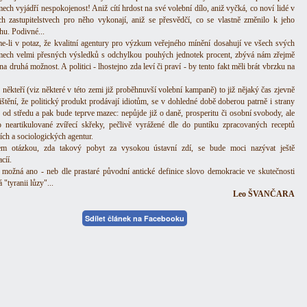
ech vyjádří nespokojenost! Aniž cítí hrdost na své volební dílo, aniž vyčká, co noví lidé v
ch zastupitelstvech pro něho vykonají, aniž se přesvědčí, co se vlastně změnilo k jeho
hu. Podivné...
-li v potaz, že kvalitní agentury pro výzkum veřejného mínění dosahují ve všech svých
ech velmi přesných výsledků s odchylkou pouhých jednotek procent, zbývá nám zřejmě
a druhá možnost. A politici - lhostejno zda leví či praví - by tento fakt měli brát vbrzku na
 někteří (viz některé v této zemi již proběhnuvší volební kampaně) to již nějaký čas zjevně
jištění, že politický produkt prodávají idiotům, se v dohledné době doberou patrně i strany
 od středu a pak bude teprve mazec: nepůjde již o daně, prosperitu či osobní svobody, ale
 neartikulované zvířecí skřeky, pečlivě vyrážené dle do puntíku zpracovaných receptů
ích a sociologických agentur.
em otázkou, zda takový pobyt za vysokou ústavní zdí, se bude moci nazývat ještě
cíí.
 možná ano - neb dle prastaré původní antické definice slovo demokracie ve skutečnosti
"tyranii lůzy"...
Leo ŠVANČARA
Sdílet článek na Facebooku