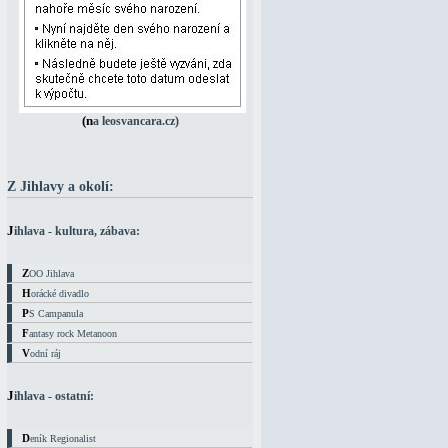
(na leosvancara.cz)
Z Jihlavy a okolí:
Jihlava - kultura, zábava:
ZOO Jihlava
Horácké divadlo
PS Campanula
Fantasy rock Metanoon
Vodní ráj
Jihlava - ostatní:
Deník Regionalist