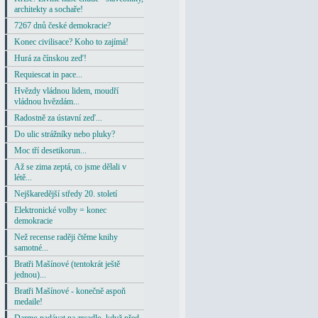
architekty a sochaře!
7267 dnů české demokracie?
Konec civilisace? Koho to zajímá!
Hurá za čínskou zeď!
Requiescat in pace...
Hvězdy vládnou lidem, moudří
vládnou hvězdám...
Radostně za ústavní zeď...
Do ulic strážníky nebo pluky?
Moc tří desetikorun...
Až se zima zeptá, co jsme dělali v
létě...
Nejškaredější středy 20. století
Elektronické volby = konec
demokracie
Než recense raději čtěme knihy
samotné...
Bratři Mašínové (tentokrát ještě
jednou)...
Bratři Mašínové - konečně aspoň
medaile!