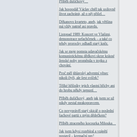
Příběh dušičkový…
Jak hospodář Václav chtěl tak usilovně
život zachránit, až o něj přišel…
Děkanovo kvarteto, aneb, jak většina
má vždy patrně asi pravdu.
Listopad 1989: Koncert ve Vlašimi,
demonstrace nefachčenek – a také co
tehdy prorocky odhadl starý kněz.
Jak se moje pomsta udavačskému
komunistickému dědkovi skrze krásné
ženské nohy proměnila v trojku z
chování.
Proč měl jihlavský adventní věnec
nikoli čtyři, ale šest svíček?
Těžké hříšníky jejich vlastní hříchy ani
do hrobu někdy nepustí…
Příběh dušičkový, aneb jak jsem se už
nikdy nestal mrakopravcem.
Co povyprávěl starý skicář o poslední
šachové partii s mým dědečkem?
Příběh ztraceného kocourka Mňouka…
Jak jsem kdysi rozebíral a vzápětí
postavil – kremační pec!