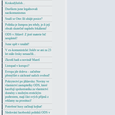
Krokodýlofob...
Dneškem jsme legalisovali
nacikomunismus
Snaží se Otec lži uhájit posice?
Politika je žumpou jen tehdy, je-li její
obsah skutečně naplněn fekáliemi!
ODS v Jihlavě: Z jisté materie bič
neupleteš!
Jsme opět v totalitě!
V ex-komunistické Jiskře se ani za 23
let stále česky nenaučili...
Zkrotlí hadi a novinář Mareš
Listopad v korupci?
Evropa jde doleva – začněme
přemýšlet o záchraně našich svobod!
Pokrytectví po jihlavsku: Noviny ve
vlastnictví zastupitelky ODS, které
kaceřují spolustraníka za vlastnictví
domény s možným erotickým
podtextem, mají část svých příjmů z
reklamy na prostituci!
Potrefené husy začínají kejhat!
Sledování facebooků politiků ODS v