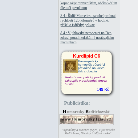
kopec ožije mraveništěm, obřím včelím
úlem či pavučinou
8.4.: Řidič Mercedesu se obcí prohnal
rychlostí 126 kilometrů v hodině,
přišel o řidičský průkaz
8.4.: V jihlavské nemocnici na Den
zdraví poradí kuřákům i nastávajícím
maminkám
Kurdlipid C6
Homeopatický
homeolék působící
převážně na krevní
tlak a obezitu
Tento homeopatický produkt
zakoupilo v posledních dnech
50 lidí!
149 Kč
Publicistika:
H
B
umoresky
edřichovské
Vzpomínky a sekvence (nejen) z jihlavského
Bedřichova, Dřevěných Mlýnů a okolí: