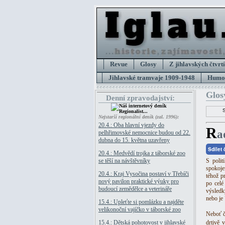
Revue
Glosy
Z jihlavských čtvrtí
Jihlavské tramvaje 1909-1948
Humor
Glos
Denní zpravodajství:
Nejstarší regionální deník (zal. 1996):
20.4.: Oba hlavní vjezdy do
R
a
pelhřimovské nemocnice budou od 22.
dubna do 15. května uzavřeny
Sdílet
20.4.: Medvědí trojka z táborské zoo
se těší na návštěvníky
S poli
spokoje
20.4.: Kraj Vysočina postaví v Třebíči
téhož p
nový pavilon praktické výuky pro
po celé
budoucí zemědělce a veterináře
výsledk
nebo je
15.4.: Upleťte si pomlázku a najděte
velikonoční vajíčko v táborské zoo
Neboť čí
15.4.: Dětská pohotovost v jihlavské
drtivě 