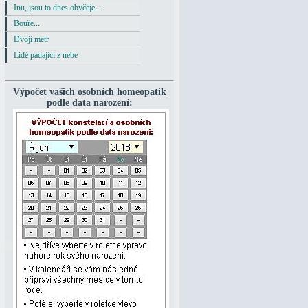
Inu, jsou to dnes obyčeje...
Bouře...
Dvojí metr
Lidé padající z nebe
Výpočet vašich osobních homeopatik
podle data narození: