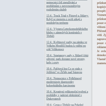
nemocnici čelí zneužívání a
průzkum
problémům s nerovnoměrným
krajský
rozložením služeb
prospěc
Vezmeme
13.4.: Truck Trial v Pístově u Jihlavy:
průzkum
Když se monstra z oceli utkají s
nezdolným terénem
pouze on
vědomí.
12.4.: Výstava Leteckomodelářského
Přičemž
klubu v zámeckých konírnách v
vědí. Z
Třebíči
napravo
12.4.: Květinové vazby na zámku ve
pouze o
Velkém Meziříčí budou k vidění po
reklamn
celé Velikonoce
Je ovš
demokra
10.4.: Smetanovy sady v Jihlavě čeká
oživení: park dostane nové stromy,
Vlastně
keře i cesty
znamená 
10.4.: Pašijová hra Co se stalo s
Ježíšem? ve Žďáře nad Sázavou
10.4.: Nemocnice v Pelhřimově
modernizuje diagnostiky
kolorektálního karcinomu
10.4.: Kreativní velikonoční tvoření a
prohlídky v jaderné elektrárně v
Dukovanech
10.4.: Cesta z Třebíče na Pekelný