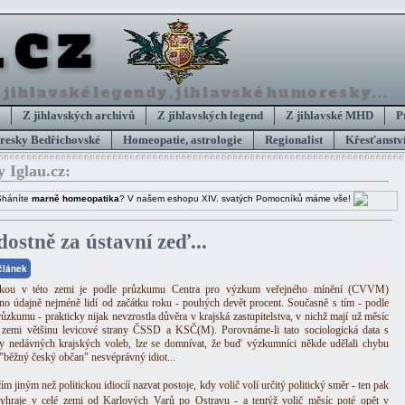
Z jihlavských archivů
Z jihlavských legend
Z jihlavské MHD
P
esky Bedřichovské
Homeopatie, astrologie
Regionalist
Křesťanství
y Iglau.cz:
Sháníte
marně homeopatika
? V našem eshopu XIV. svatých Pomocníků máme vše!
dostně za ústavní zeď...
 článek
tikou v této zemi je podle průzkumu Centra pro výzkum veřejného mínění (CVVM)
no údajně nejméně lidí od začátku roku - pouhých devět procent. Současně s tím - podle
růzkumu - prakticky nijak nevzrostla důvěra v krajská zastupitelstva, v nichž mají už měsíc
 zemi většinu levicové strany ČSSD a KSČ(M). Porovnáme-li tato sociologická data s
y nedávných krajských voleb, lze se domnívat, že buď výzkumníci někde udělali chybu
 "běžný český občan" nesvéprávný idiot...
m jiným než politickou idiocíí nazvat postoje, kdy volič volí určitý politický směr - ten pak
vyhraje v celé zemi od Karlových Varů po Ostravu - a tentýž volič měsíc poté opět v