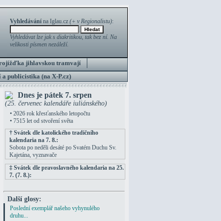
Vyhledávání
na Iglau.cz
(+ v Regionalistu)
:
Vyhledávat lze jak s diakritikou, tak bez ní. Na
velikosti písmen nezáleží.
rojížďka jihlavskou tramvají
 a publicistika (na X-P.cz)
Dnes je pátek 7. srpen
(25. červenec kalendáře iuliánského)
• 2026 rok křesťanského letopočtu
• 7515 let od stvoření světa
† Svátek dle katolického tradičního
kalendaria na 7. 8.:
Sobota po neděli desáté po Svatém Duchu Sv.
Kajetána, vyznavače
‡ Svátek dle pravoslavného kalendaria na 25.
7. (7. 8.):
Další glosy:
Poslední exemplář našeho vyhynulého
druhu...