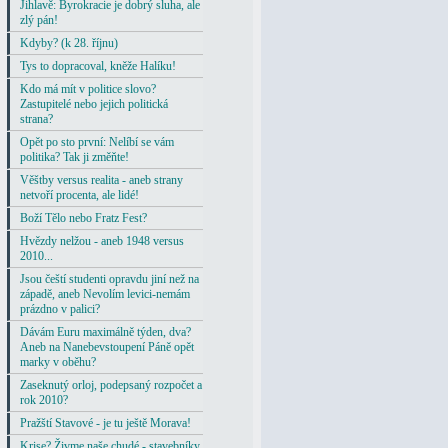
Jihlavě: Byrokracie je dobrý sluha, ale
zlý pán!
Kdyby? (k 28. říjnu)
Tys to dopracoval, kněže Halíku!
Kdo má mít v politice slovo?
Zastupitelé nebo jejich politická
strana?
Opět po sto první: Nelíbí se vám
politika? Tak ji změňte!
Věštby versus realita - aneb strany
netvoří procenta, ale lidé!
Boží Tělo nebo Fratz Fest?
Hvězdy nelžou - aneb 1948 versus
2010...
Jsou čeští studenti opravdu jiní než na
západě, aneb Nevolím levici-nemám
prázdno v palici?
Dávám Euru maximálně týden, dva?
Aneb na Nanebevstoupení Páně opět
marky v oběhu?
Zaseknutý orloj, podepsaný rozpočet a
rok 2010?
Pražští Stavové - je tu ještě Morava!
Krise? Živme naše chudé - stavebníky,