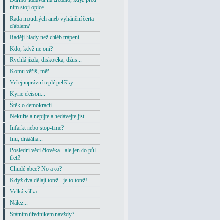
Darmo nadávat na zrcadlo, když před
ním stojí opice...
Rada moudrých aneb vyhánění čerta
ďáblem?
Raději hlady než chléb trápení...
Kdo, když ne oni?
Rychlá jízda, diskotéka, džus...
Komu věříš, měř...
Veřejnoprávní teplé pelíšky...
Kyrie eleison...
Štěk o demokracii...
Nekuřte a nepijte a nedávejte jíst...
Infarkt nebo stop-time?
Inu, dráááha...
Poslední věci člověka - ale jen do půl
třetí!
Chudé obce? No a co?
Když dva dělají totéž - je to totéž!
Velká válka
Nález...
Státním úředníkem navždy?