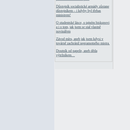
Důstojník socialistické armády zůstane
důstojníkem – i kdyby byl třebas
ministrem!
O studentské lásce, o tajném biskupovi
a i o tom, jak jsem se stal vlastně
novinářem
Závod míru, aneb jak jsem kdysi v
továrně zachránil negramotného mistra.
Doutník od papeže, aneb děda
výtržníkem…