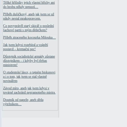
Těžké hříšníky jejich vlastní hříchy ani
do hrobu někdy nepustí…
Příběh dušičkový, aneb jak jsem se už
nikdy nestal mrakopravcem.
Co povyprávěl starý skicář o poslední
šachové partii s mým dědečkem?
Příběh ztraceného kocourka Mňouka…
Jak jsem kdysi rozebíral a vzápětí
postavil – kremační pec!
Důstojník socialistické armády zůstane
důstojníkem – i kdyby byl třebas
ministrem!
O studentské lásce, o tajném biskupovi
a i o tom, jak jsem se stal vlastně
novinářem
Závod míru, aneb jak jsem kdysi v
továrně zachránil negramotného mistra.
Doutník od papeže, aneb děda
výtržníkem…