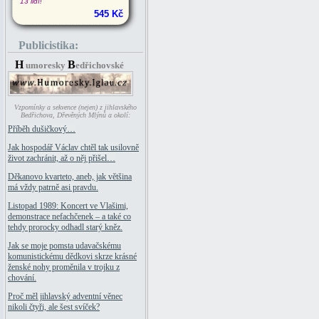
13 lidí!
545 Kč
Publicistika:
H
B
umoresky
edřichovské
Vzpomínky a sekvence (nejen) z jihlavského
Bedřichova, Dřevěných Mlýnů a okolí:
Příběh dušičkový…
Jak hospodář Václav chtěl tak usilovně
život zachránit, až o něj přišel…
Děkanovo kvarteto, aneb, jak většina
má vždy patrně asi pravdu.
Listopad 1989: Koncert ve Vlašimi,
demonstrace nefachčenek – a také co
tehdy prorocky odhadl starý kněz.
Jak se moje pomsta udavačskému
komunistickému dědkovi skrze krásné
ženské nohy proměnila v trojku z
chování.
Proč měl jihlavský adventní věnec
nikoli čtyři, ale šest svíček?