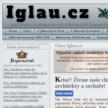
Revue
Glosy
Z jihlavských čtvrtí
Z jihlavských archivů
Z
Jihlavské tramvaje 1909-1948
Humoresky Bedřichovské
Homeopa
Glosy Iglau.cz:
Denní zpravodajství:
Výpočet vašich osobních h
Unikátní script na Leosvancara.cz v
konstelace, vyhledá k nim statisticky 
vám vybere vaš
Nejstarší regionální deník (zal. 1996):
Zde zadejte své
datum narození
20.4.: Oba hlavní vjezdy do
pelhřimovské nemocnice budou od 22.
dubna do 15. května uzavřeny
K
rise? Živme naše ch
20.4.: Medvědí trojka z táborské zoo
architekty a sochaře!
se těší na návštěvníky
20.4.: Kraj Vysočina postaví v Třebíči
Sdílet článek
nový pavilon praktické výuky pro
Tak Jihlava bude mít po komunisti
budoucí zemědělce a veterináře
populárním Prioru, zničivším svého ča
15.4.: Upleťte si pomlázku a najděte
velkodušnosti svých obyvatel. Stane 