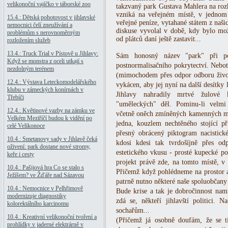
velikonoční vajíčko v táborské zoo
takzvaný park Gustava Mahlera na rozh
vzniká na veřejném místě, v jednom z
15.4.: Dětská pohotovost v jihlavské
veřejné peníze, vytahané státem z naši
nemocnici čelí zneužívání a
diskuse vyvolal v době, kdy bylo mo
problémům s nerovnoměrným
od plátců daní ještě zastavit...
rozložením služeb
13.4.: Truck Trial v Pístově u Jihlavy:
Sám honosný název "park" při po
Když se monstra z oceli utkají s
postnormalisačního pokrytectví. Neb
nezdolným terénem
(mimochodem přes odpor odboru životn
12.4.: Výstava Leteckomodelářského
vykácen, aby jej nyní na další desítky
klubu v zámeckých konírnách v
Jihlavy nahradily mrtvé žulové 
Třebíči
"uměleckých" děl. Pominu-li velmi 
12.4.: Květinové vazby na zámku ve
včetně oněch zmíněných kamenných me
Velkém Meziříčí budou k vidění po
jedna, kouzlem nechtěného stojící 
celé Velikonoce
přesný obrácený piktogram nacistické
10.4.: Smetanovy sady v Jihlavě čeká
kdosi kdesi tak tvrdošíjně přes od
oživení: park dostane nové stromy,
estetického vkusu - prosté kupecké poč
keře i cesty
projekt právě zde, na tomto místě, v 
10.4.: Pašijová hra Co se stalo s
Přičemž když pohlédneme na prostor a
Ježíšem? ve Žďáře nad Sázavou
patrně nutno některé naše spoluobčany v
10.4.: Nemocnice v Pelhřimově
Bude krise a tak je dobročinnost nam
modernizuje diagnostiky
zdá se, někteří jihlavští politici. 
kolorektálního karcinomu
sochařům...
10.4.: Kreativní velikonoční tvoření a
(Přičemž já osobně doufám, že se ti
prohlídky v jaderné elektrárně v