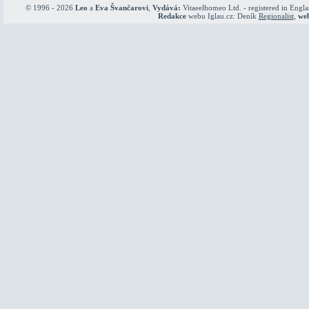
© 1996 - 2026
Leo
a
Eva Švančarovi
,
Vydává:
Vitaeelhomeo Ltd. - registered in Engl
Redakce
webu Iglau.cz: Deník
Regionalist
,
we