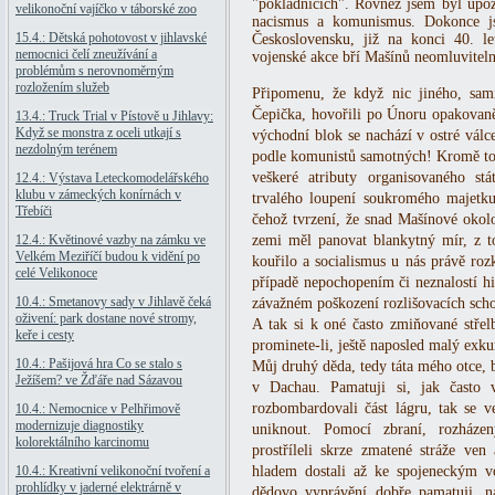
"pokladnících". Rovněž jsem byl upoz
velikonoční vajíčko v táborské zoo
nacismus a komunismus. Dokonce js
15.4.: Dětská pohotovost v jihlavské
Československu, již na konci 40. l
nemocnici čelí zneužívání a
vojenské akce bří Mašínů neomluviteln
problémům s nerovnoměrným
rozložením služeb
Připomenu, že když nic jiného, sami
Čepička, hovořili po Únoru opakovaně
13.4.: Truck Trial v Pístově u Jihlavy:
Když se monstra z oceli utkají s
východní blok se nachází v ostré válc
nezdolným terénem
podle komunistů samotných! Kromě to
veškeré atributy organisovaného stá
12.4.: Výstava Leteckomodelářského
klubu v zámeckých konírnách v
trvalého loupení soukromého majetku
Třebíči
čehož tvrzení, že snad Mašínové okolo 
12.4.: Květinové vazby na zámku ve
zemi měl panovat blankytný mír, z to
Velkém Meziříčí budou k vidění po
kouřilo a socialismus u nás právě roz
celé Velikonoce
případě nepochopením či neznalostí h
10.4.: Smetanovy sady v Jihlavě čeká
závažném poškození rozlišovacích sch
oživení: park dostane nové stromy,
A tak si k oné často zmiňované střel
keře i cesty
prominete-li, ještě naposled malý exkur
10.4.: Pašijová hra Co se stalo s
Můj druhý děda, tedy táta mého otce, b
Ježíšem? ve Žďáře nad Sázavou
v Dachau. Pamatuji si, jak často 
rozbombardovali část lágru, tak se v
10.4.: Nemocnice v Pelhřimově
modernizuje diagnostiky
uniknout. Pomocí zbraní, rozházen
kolorektálního karcinomu
prostříleli skrze zmatené stráže v
10.4.: Kreativní velikonoční tvoření a
hladem dostali až ke spojeneckým vo
prohlídky v jaderné elektrárně v
dědovo vyprávění dobře pamatuji, na