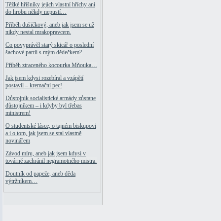
Těžké hříšníky jejich vlastní hříchy ani
do hrobu někdy nepustí…
Příběh dušičkový, aneb jak jsem se už
nikdy nestal mrakopravcem.
Co povyprávěl starý skicář o poslední
šachové partii s mým dědečkem?
Příběh ztraceného kocourka Mňouka…
Jak jsem kdysi rozebíral a vzápětí
postavil – kremační pec!
Důstojník socialistické armády zůstane
důstojníkem – i kdyby byl třebas
ministrem!
O studentské lásce, o tajném biskupovi
a i o tom, jak jsem se stal vlastně
novinářem
Závod míru, aneb jak jsem kdysi v
továrně zachránil negramotného mistra.
Doutník od papeže, aneb děda
výtržníkem…