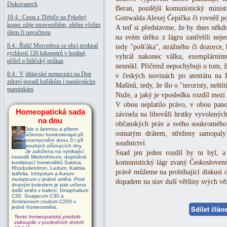
Dukovanech
Beran, pozdější komunistický minist
10.4.: Cesta z Třebíče na Pekelný
Gottwalda Alexej Čepička či rovněž po
kopec ožije mraveništěm, obřím včelím
A teď si představme, že by dnes někdo t
úlem či pavučinou
na svém útěku z lágru zastřelili ne
8.4.: Řidič Mercedesu se obcí prohnal
tedy "pošťáka", strážného či dozorce, 
rychlostí 126 kilometrů v hodině,
vyhrál nakonec válku, exemplární
přišel o řidičský průkaz
neunikl. Přičemž nepochybuji o tom, že
8.4.: V jihlavské nemocnici na Den
v českých novinách po atentátu na R
zdraví poradí kuřákům i nastávajícím
Mašínů, tedy, že šlo o "teroristy, neštít
maminkám
Nuže, a jaký je vposledku rozdíl mez
V obou neplatilo právo, v obou pano
Homeopatická sada
závisela na libovůli hrstky vyvolenýc
na dnu
občanských práv a svého soukromého
Jde o šetrnou a přitom
ostnatým drátem, střeženy samopaly
účinnou homeoterapii při
onemocnění dnou či i při
soudnictví.
pouhých příznacích dny.
Je založena na vynikající
Snad jen jeden rozdíl by tu byl, a
nosodě Medorrhinum, doplněné
komunistický lágr zvaný Československo
kombinací homeoléků Sabina,
Rhododendron, Ledum, Kalmia
právě můžeme na probíhající diskusi 
latifolia, Ichtyolum a Aurum
muriaticum v jediné směsi. Proti
dopadem na stav duší většiny svých v
dnavým bolestem je pak určena
další směs v balení, Gnaphalium
C30, Guajacum C30 a
Antimonium crudum C200 v
jedné homeosměsi.
Sdílet člá
Tento homeopatický produkt
zakoupilo v posledních dnech