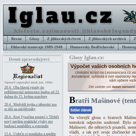
Revue
Glosy
Z jihlavských čtvrtí
Z jihlavských archivů
Z
Jihlavské tramvaje 1909-1948
Humoresky Bedřichovské
Homeopa
Glosy Iglau.cz:
Denní zpravodajství:
Výpočet vašich osobních h
Unikátní script na Leosvancara.cz v
konstelace, vyhledá k nim statisticky 
vám vybere vaš
Nejstarší regionální deník (zal. 1996):
Zde zadejte své
datum narození
20.4.: Oba hlavní vjezdy do
pelhřimovské nemocnice budou od 22.
dubna do 15. května uzavřeny
B
ratři Mašínové (tent
20.4.: Medvědí trojka z táborské zoo
se těší na návštěvníky
Sdílet článek
20.4.: Kraj Vysočina postaví v Třebíči
Na včerejší glosu o bratrech Mašíne
nový pavilon praktické výuky pro
tentokrát odpovím souhrnně. Bylo m
budoucí zemědělce a veterináře
Mašínové, dle některých pisatelů, neměl
vládli, a tak prý svoje zločinecké s
15.4.: Upleťte si pomlázku a najděte