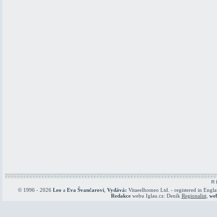
R 
© 1996 - 2026
Leo
a
Eva Švančarovi
,
Vydává:
Vitaeelhomeo Ltd. - registered in Engl
Redakce
webu Iglau.cz: Deník
Regionalist
,
we