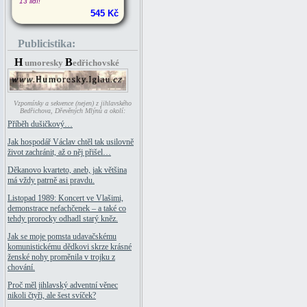
13 lidí!
545 Kč
Publicistika:
H
B
umoresky
edřichovské
Vzpomínky a sekvence (nejen) z jihlavského
Bedřichova, Dřevěných Mlýnů a okolí:
Příběh dušičkový…
Jak hospodář Václav chtěl tak usilovně
život zachránit, až o něj přišel…
Děkanovo kvarteto, aneb, jak většina
má vždy patrně asi pravdu.
Listopad 1989: Koncert ve Vlašimi,
demonstrace nefachčenek – a také co
tehdy prorocky odhadl starý kněz.
Jak se moje pomsta udavačskému
komunistickému dědkovi skrze krásné
ženské nohy proměnila v trojku z
chování.
Proč měl jihlavský adventní věnec
nikoli čtyři, ale šest svíček?