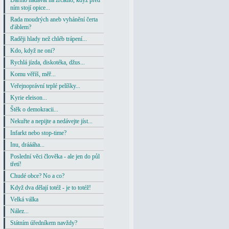
Darmo nadávat na zrcadlo, když před
ním stojí opice...
Rada moudrých aneb vyhánění čerta
ďáblem?
Raději hlady než chléb trápení...
Kdo, když ne oni?
Rychlá jízda, diskotéka, džus...
Komu věříš, měř...
Veřejnoprávní teplé pelíšky...
Kyrie eleison...
Štěk o demokracii...
Nekuřte a nepijte a nedávejte jíst...
Infarkt nebo stop-time?
Inu, dráááha...
Poslední věci člověka - ale jen do půl
třetí!
Chudé obce? No a co?
Když dva dělají totéž - je to totéž!
Velká válka
Nález...
Státním úředníkem navždy?