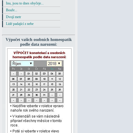
Inu, jsou to dnes obyčeje...
Bouře...
Dvojí metr
Lidé padající z nebe
Výpočet vašich osobních homeopatik
podle data narození: