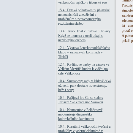
harmonu
velikonoční vajíčko v táborské zoo
Protože
15.4.: Dětská pohotovost v jihlavské
atmosfé
nemocnici čelí zneužívání a
zaměstn
problémům s nerovnoměrným
zde konk
rozložením služeb
let - a 
prostě r
13.4.: Truck Trial v Pístově u Jihlavy:
Když se monstra z oceli utkají s
A pokud
nezdolným terénem
pekaři 
12.4.: Výstava Leteckomodelářského
klubu v zámeckých konírnách v
Třebíči
12.4.: Květinové vazby na zámku ve
Velkém Meziříčí budou k vidění po
celé Velikonoce
10.4.: Smetanovy sady v Jihlavě čeká
oživení: park dostane nové stromy,
keře i cesty
10.4.: Pašijová hra Co se stalo s
Ježíšem? ve Žďáře nad Sázavou
10.4.: Nemocnice v Pelhřimově
modernizuje diagnostiky
kolorektálního karcinomu
10.4.: Kreativní velikonoční tvoření a
prohlídky v jaderné elektrárně v