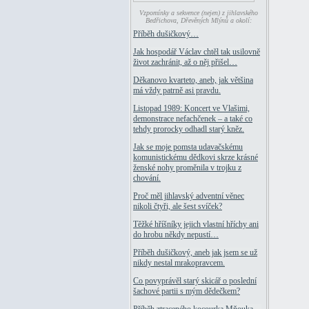
Vzpomínky a sekvence (nejen) z jihlavského
Bedřichova, Dřevěných Mlýnů a okolí:
Příběh dušičkový…
Jak hospodář Václav chtěl tak usilovně
život zachránit, až o něj přišel…
Děkanovo kvarteto, aneb, jak většina
má vždy patrně asi pravdu.
Listopad 1989: Koncert ve Vlašimi,
demonstrace nefachčenek – a také co
tehdy prorocky odhadl starý kněz.
Jak se moje pomsta udavačskému
komunistickému dědkovi skrze krásné
ženské nohy proměnila v trojku z
chování.
Proč měl jihlavský adventní věnec
nikoli čtyři, ale šest svíček?
Těžké hříšníky jejich vlastní hříchy ani
do hrobu někdy nepustí…
Příběh dušičkový, aneb jak jsem se už
nikdy nestal mrakopravcem.
Co povyprávěl starý skicář o poslední
šachové partii s mým dědečkem?