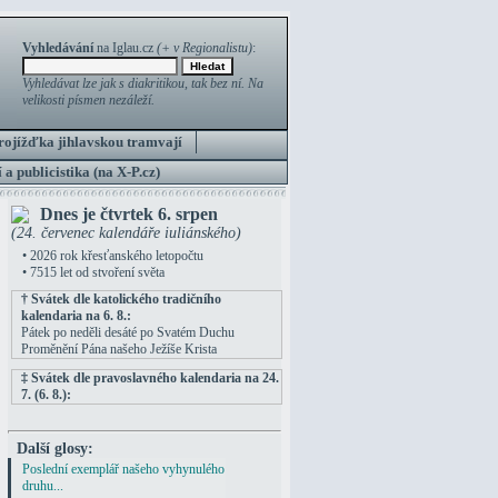
Vyhledávání
na Iglau.cz
(+ v Regionalistu)
:
Vyhledávat lze jak s diakritikou, tak bez ní. Na
velikosti písmen nezáleží.
rojížďka jihlavskou tramvají
 a publicistika (na X-P.cz)
Dnes je čtvrtek 6. srpen
(24. červenec kalendáře iuliánského)
• 2026 rok křesťanského letopočtu
• 7515 let od stvoření světa
† Svátek dle katolického tradičního
kalendaria na 6. 8.:
Pátek po neděli desáté po Svatém Duchu
Proměnění Pána našeho Ježíše Krista
‡ Svátek dle pravoslavného kalendaria na 24.
7. (6. 8.):
Další glosy:
Poslední exemplář našeho vyhynulého
druhu...