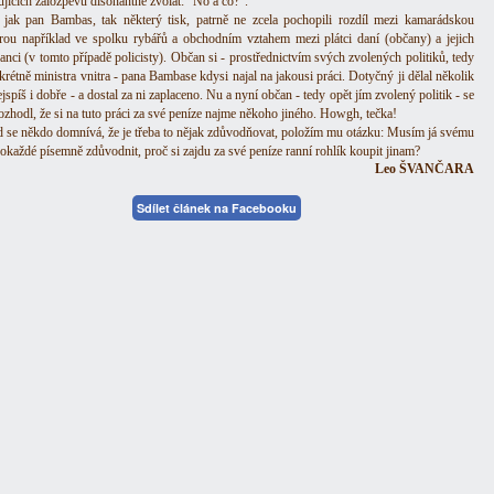
jících žalozpěvů disonantně zvolat: "No a co?".
 jak pan Bambas, tak některý tisk, patrně ne zcela pochopili rozdíl mezi kamarádskou
rou například ve spolku rybářů a obchodním vztahem mezi plátci daní (občany) a jejich
anci (v tomto případě policisty). Občan si - prostřednictvím svých zvolených politiků, tedy
rétně ministra vnitra - pana Bambase kdysi najal na jakousi práci. Dotyčný ji dělal několik
nejspíš i dobře - a dostal za ni zaplaceno. Nu a nyní občan - tedy opět jím zvolený politik - se
ozhodl, že si na tuto práci za své peníze najme někoho jiného. Howgh, tečka!
 se někdo domnívá, že je třeba to nějak zdůvodňovat, položím mu otázku: Musím já svému
pokaždé písemně zdůvodnit, proč si zajdu za své peníze ranní rohlík koupit jinam?
Leo ŠVANČARA
Sdílet článek na Facebooku