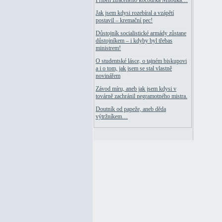
Příběh ztraceného kocourka Mňouka…
Jak jsem kdysi rozebíral a vzápětí
postavil – kremační pec!
Důstojník socialistické armády zůstane
důstojníkem – i kdyby byl třebas
ministrem!
O studentské lásce, o tajném biskupovi
a i o tom, jak jsem se stal vlastně
novinářem
Závod míru, aneb jak jsem kdysi v
továrně zachránil negramotného mistra.
Doutník od papeže, aneb děda
výtržníkem…