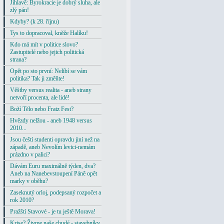
Jihlavě: Byrokracie je dobrý sluha, ale
zlý pán!
Kdyby? (k 28. říjnu)
Tys to dopracoval, kněže Halíku!
Kdo má mít v politice slovo?
Zastupitelé nebo jejich politická
strana?
Opět po sto první: Nelíbí se vám
politika? Tak ji změňte!
Věštby versus realita - aneb strany
netvoří procenta, ale lidé!
Boží Tělo nebo Fratz Fest?
Hvězdy nelžou - aneb 1948 versus
2010...
Jsou čeští studenti opravdu jiní než na
západě, aneb Nevolím levici-nemám
prázdno v palici?
Dávám Euru maximálně týden, dva?
Aneb na Nanebevstoupení Páně opět
marky v oběhu?
Zaseknutý orloj, podepsaný rozpočet a
rok 2010?
Pražští Stavové - je tu ještě Morava!
Krise? Živme naše chudé - stavebníky,