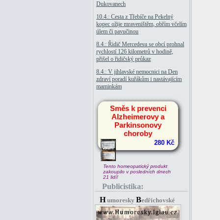
Dukovanech
10.4.: Cesta z Třebíče na Pekelný
kopec ožije mraveništěm, obřím včelím
úlem či pavučinou
8.4.: Řidič Mercedesu se obcí prohnal
rychlostí 126 kilometrů v hodině,
přišel o řidičský průkaz
8.4.: V jihlavské nemocnici na Den
zdraví poradí kuřákům i nastávajícím
maminkám
Směs k prevenci
Alzheimerovy a
Parkinsonovy
choroby
280 Kč
Tento homeopatický produkt
zakoupilo v posledních dnech
21 lidí!
Publicistika:
H
B
umoresky
edřichovské