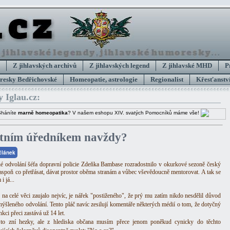
Z jihlavských archivů
Z jihlavských legend
Z jihlavské MHD
P
esky Bedřichovské
Homeopatie, astrologie
Regionalist
Křesťanství
y Iglau.cz:
Sháníte
marně homeopatika
? V našem eshopu XIV. svatých Pomocníků máme vše!
átním úředníkem navždy?
 článek
é odvolání šéfa dopravní policie Zdeňka Bambase rozradostnilo v okurkové sezoně český
e aspoň co přetřásat, dávat prostor oběma stranám a vůbec vševědoucně mentorovat. A tak se
i já...
na celé věci zaujalo nejvíc, je nářek "postiženého", že prý mu zatím nikdo nesdělil důvod
mýšleného odvolání. Tento pláč navíc zesilují komentáře některých médií o tom, že dotyčný
nkci přeci zastává už 14 let.
 to zní hezky, ale z hlediska občana musím přece jenom poněkud cynicky do těchto