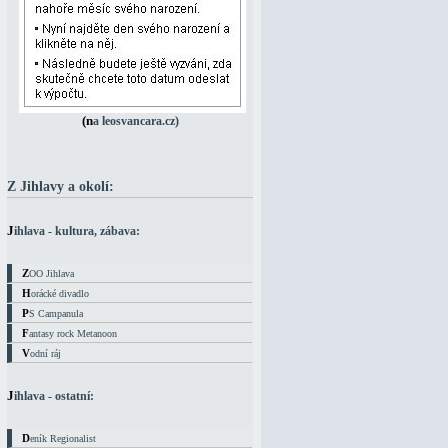
(na leosvancara.cz)
Z Jihlavy a okolí:
Jihlava - kultura, zábava:
ZOO Jihlava
Horácké divadlo
PS Campanula
Fantasy rock Metanoon
Vodní ráj
Jihlava - ostatní:
Deník Regionalist