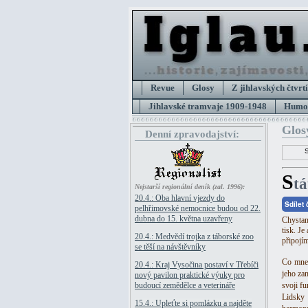
Revue
Glosy
Z jihlavských čtvrtí
Jihlavské tramvaje 1909-1948
Humor
Glos
Denní zpravodajství:
S
t
Nejstarší regionální deník (zal. 1996):
20.4.: Oba hlavní vjezdy do
Sdílet
pelhřimovské nemocnice budou od 22.
dubna do 15. května uzavřeny
Chystan
tisk. J
20.4.: Medvědí trojka z táborské zoo
připojím 
se těší na návštěvníky
Co mne 
20.4.: Kraj Vysočina postaví v Třebíči
jeho za
nový pavilon praktické výuky pro
budoucí zemědělce a veterináře
svoji fu
Lidsky
15.4.: Upleťte si pomlázku a najděte