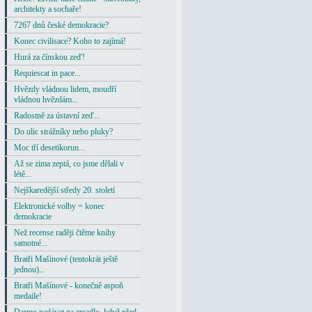
architekty a sochaře!
7267 dnů české demokracie?
Konec civilisace? Koho to zajímá!
Hurá za čínskou zeď!
Requiescat in pace...
Hvězdy vládnou lidem, moudří
vládnou hvězdám...
Radostně za ústavní zeď...
Do ulic strážníky nebo pluky?
Moc tří desetikorun...
Až se zima zeptá, co jsme dělali v
létě...
Nejškaredější středy 20. století
Elektronické volby = konec
demokracie
Než recense raději čtěme knihy
samotné...
Bratři Mašínové (tentokrát ještě
jednou)...
Bratři Mašínové - konečně aspoň
medaile!