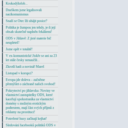
Krokodýlofob...
Dneškem jsme legalisovali
nacikomunismus
Snaží se Otec lži uhájit posice?
Politika je žumpou jen tehdy, je-li její
obsah skutečně naplněn fekáliemi!
ODS v Jihlavě: Z jisté materie bič
neupleteš!
Jsme opět v totalitě!
V ex-komunistické Jiskře se ani za 23
let stále česky nenaučili...
Zkrotlí hadi a novinář Mareš
Listopad v korupci?
Evropa jde doleva – začněme
přemýšlet o záchraně našich svobod!
Pokrytectví po jihlavsku: Noviny ve
vlastnictví zastupitelky ODS, které
kaceřují spolustraníka za vlastnictví
domény s možným erotickým
podtextem, mají část svých příjmů z
reklamy na prostituci!
Potrefené husy začínají kejhat!
Sledování facebooků politiků ODS v