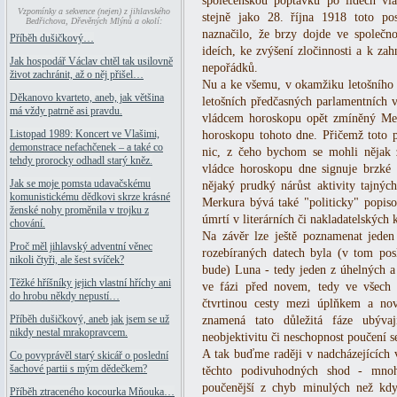
společenskou poptávku po lidech v
Vzpomínky a sekvence (nejen) z jihlavského
stejně jako 28. října 1918 toto po
Bedřichova, Dřevěných Mlýnů a okolí:
naznačilo, že brzy dojde ve společ
Příběh dušičkový…
ideích, ke zvýšení zločinnosti a k za
Jak hospodář Václav chtěl tak usilovně
nepořádků.
život zachránit, až o něj přišel…
Nu a ke všemu, v okamžiku letošního u
Děkanovo kvarteto, aneb, jak většina
letošních předčasných parlamentních 
má vždy patrně asi pravdu.
vládcem horoskopu opět zmíněný Mer
Listopad 1989: Koncert ve Vlašimi,
horoskopu tohoto dne. Přičemž toto 
demonstrace nefachčenek – a také co
nic, z čeho bychom se mohli nějak z
tehdy prorocky odhadl starý kněz.
vládce horoskopu dne signuje brzké 
Jak se moje pomsta udavačskému
nějaký prudký nárůst aktivity tajnýc
komunistickému dědkovi skrze krásné
Merkura bývá také "politicky" popis
ženské nohy proměnila v trojku z
úmrtí v literárních či nakladatelských 
chování.
Na závěr lze ještě poznamenat jeden 
Proč měl jihlavský adventní věnec
rozebíraných datech byla (v tom pos
nikoli čtyři, ale šest svíček?
bude) Luna - tedy jeden z úhelných a
Těžké hříšníky jejich vlastní hříchy ani
ve fázi před novem, tedy ve všech 
do hrobu někdy nepustí…
čtvrtinou cesty mezi úplňkem a nov
Příběh dušičkový, aneb jak jsem se už
znamená tato důležitá fáze ubýva
nikdy nestal mrakopravcem.
neobjektivitu či neschopnost poučení 
A tak buďme raději v nadcházejících 
Co povyprávěl starý skicář o poslední
šachové partii s mým dědečkem?
těchto podivuhodných shod - mnoh
poučenější z chyb minulých než kd
Příběh ztraceného kocourka Mňouka…