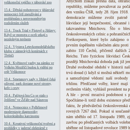
Abychom získali přesná data, ohrani
velikonoční vajíčko v táborské zoo
republiky, můžeme považovat za počát
15.4.: Dětská pohotovost v jihlavské
den vzniku ČSR, tedy 28. říjen 1918
nemocnici čelí zneužívání a
demokracie můžeme zvolit patrně 
problémům s nerovnoměrným
rozložením služeb
likvidace její bezpečnostní, obranné i
takzvanému Mnichovu. Šlo o bles
13.4.: Truck Trial v Pístově u Jihlavy:
československých celnic a pohraniční
Když se monstra z oceli utkají s
nezdolným terénem
Freikorpsem, které bylo zahájeno o
prvním úspěšném válečném aktu proti rep
12.4.: Výstava Leteckomodelářského
zabito 110 Čechů, přičemž dalších 
klubu v zámeckých konírnách v
Třebíči
Reichu. Tuto fyzickou likvidaci Česk
později Mnichovská dohoda pak již jen
12.4.: Květinové vazby na zámku ve
Druhé svobodné období v historii na
Velkém Meziříčí budou k vidění po
celé Velikonoce
trvá dosud (i když si možná někteří m
a samozřejmé vědomí naší svobody p
10.4.: Smetanovy sady v Jihlavě čeká
oživení: park dostane nové stromy,
trhlinu. Předčasné volby, které mají
keře i cesty
svržením vlády, vyhlásil president na p
A hle - první mrazivá podobnost s p
10.4.: Pašijová hra Co se stalo s
Ježíšem? ve Žďáře nad Sázavou
Spočítáme-li totiž dobu existence př
faktu, že předválečná československ
10.4.: Nemocnice v Pelhřimově
rovných 7267 dnů. Pokud si současně 
modernizuje diagnostiky
kolorektálního karcinomu
nám uběhlo od 17. listopadu 1989, zji
zavřou po předčasných volbách volební
10.4.: Kreativní velikonoční tvoření a
uběhne od listopadové revoluce 1989 h
prohlídky v jaderné elektrárně v