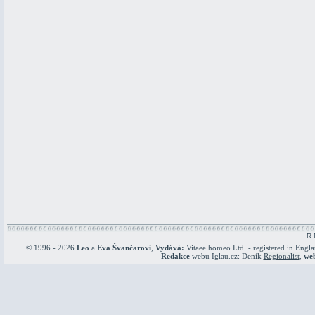
R 
© 1996 - 2026
Leo
a
Eva Švančarovi
,
Vydává:
Vitaeelhomeo Ltd. - registered in Engl
Redakce
webu Iglau.cz: Deník
Regionalist
,
we