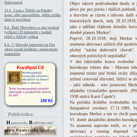
Dukovanech
Objev takové podivuhodné shody si ji
přece jen pro jistotu i dalších pohled
10.4.: Cesta z Třebíče na Pekelný
kopec ožije mraveništěm, obřím včelím
a dozvíme se rázem s údivem další 
úlem či pavučinou
historických dnech, tedy 28.10.1918
jako z udělání vládcem denního horo
8.4.: Řidič Mercedesu se obcí prohnal
rychlostí 126 kilometrů v hodině,
shodně planeta Merkur!
přišel o řidičský průkaz
Poprvé, 28.10.1918, stojí Merkur 
znamená aktivisaci nižších tříd společ
8.4.: V jihlavské nemocnici na Den
zdraví poradí kuřákům i nastávajícím
plošný "nárůst duševních chorob",
maminkám
obecných politických nepořádků".
V den faktického konce svobodné r
Kurdlipid C6
horoskopu tohoto dne - Marsem teh
Homeopatický
znamená mimo jiné brzké ztráty díky
homeolék působící
ztížení cestování obyvatel, blížící se 
převážně na krevní
tlak a obezitu
- jaká náhoda - toto postavení Mer
Tento homeopatický produkt
nějakého význačného spisovatele. (P
zakoupilo v posledních dnech
50 lidí!
1938 umírá Karel Čapek!)
149 Kč
Na počátku druhého svobodného dvac
listopadové revoluce 17.11.1989, b
Publicistika:
horoskopu Merkur a ten ve chvíli pamá
VI. domě aktuálního denního horoskopu
H
B
umoresky
edřichovské
To znamená naprosto totéž, co v př
aktivisaci a vzestup doposud "n