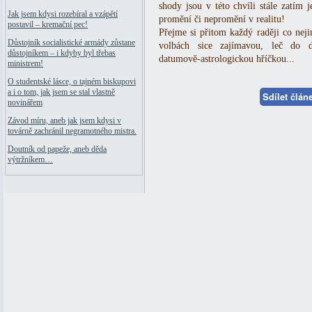
shody jsou v této chvíli stále zatím 
Jak jsem kdysi rozebíral a vzápětí
promění či nepromění v realitu!
postavil – kremační pec!
Přejme si přitom každý raději co nejin
Důstojník socialistické armády zůstane
volbách sice zajímavou, leč do d
důstojníkem – i kdyby byl třebas
datumově-astrologickou hříčkou...
ministrem!
O studentské lásce, o tajném biskupovi
a i o tom, jak jsem se stal vlastně
Sdílet člá
novinářem
Závod míru, aneb jak jsem kdysi v
továrně zachránil negramotného mistra.
Doutník od papeže, aneb děda
výtržníkem…