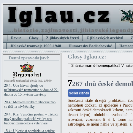
Revue
Glosy
Z jihlavských čtvrtí
Z jihlavských archivů
Z
Jihlavské tramvaje 1909-1948
Humoresky Bedřichovské
Homeopa
Glosy Iglau.cz:
Denní zpravodajství:
Sháníte
marně homeopatika
? V naše
7
Nejstarší regionální deník (zal. 1996):
267 dnů české demo
20.4.: Oba hlavní vjezdy do
pelhřimovské nemocnice budou od 22.
Sdílet článek
dubna do 15. května uzavřeny
Současná stále drzejší prohlášení če
20.4.: Medvědí trojka z táborské zoo
nemohou dočkat, až společně s Paro
se těší na návštěvníky
zakroutí české demokracii krkem, nem
20.4.: Kraj Vysočina postaví v Třebíči
dvacetiletým) obdobím svobodné "p
nový pavilon praktické výuky pro
srovnání, vezmeme-li si k tomu na
budoucí zemědělce a veterináře
astrologie, se mění náhle ve zjištění, z
15.4.: Upleťte si pomlázku a najděte