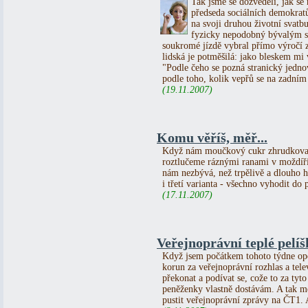
Tak jsme se dozvěděli, jak se
předseda sociálních demokratů 
na svoji druhou životní svatbu
fyzicky nepodobný bývalým s
soukromé jízdě vybral přímo výročí z
lidská je potměšilá: jako bleskem mi 
"Podle čeho se pozná stranický jednov
podle toho, kolik vepřů se na zadním 
(19.11.2007)
Komu věříš, měř...
Když nám moučkový cukr zhrudkovatí 
roztlučeme ráznými ranami v moždíři
nám nezbývá, než trpělivě a dlouho hr
i třetí varianta - všechno vyhodit do 
(17.11.2007)
Veřejnoprávní teplé pelíšk
Když jsem počátkem tohoto týdne opě
korun za veřejnoprávní rozhlas a tel
překonat a podívat se, cože to za ty
peněženky vlastně dostávám. A tak 
pustit veřejnoprávní zprávy na ČT1. A 