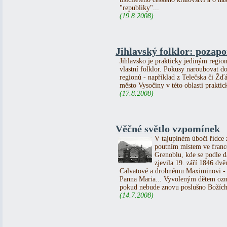
"republiky"...
(19.8.2008)
Jihlavský folklor: pozap
Jihlavsko je prakticky jediným regi
vlastní folklor. Pokusy naroubovat do
regionů - například z Telečska či Žďá
město Vysočiny v této oblasti praktic
(17.8.2008)
Věčné světlo vzpomínek
V tajuplném úbočí řídce 
poutním místem ve franc
Grenoblu, kde se podle dá
zjevila 19. září 1846 d
Calvatové a drobnému Maximinovi - 
Panna Maria... Vyvoleným dětem oznám
pokud nebude znovu poslušno Božích 
(14.7.2008)