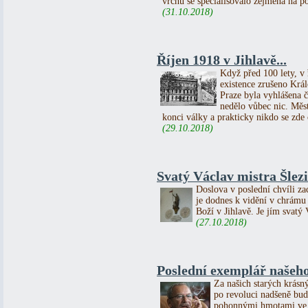
vrchu se specialisovalo zejména na p
(31.10.2018)
Říjen 1918 v Jihlavě...
Když před 100 lety, v ř
existence zrušeno Král
Praze byla vyhlášena č
nedělo vůbec nic. Měs
konci války a prakticky nikdo se zde o
(29.10.2018)
Svatý Václav mistra Šlezi
Doslova v poslední chvíli za
je dodnes k vidění v chrámu
Boží v Jihlavě. Je jím svatý 
(27.10.2018)
Poslední exemplář našeho
Za našich starých krásný
po revoluci nadšeně bud
pohonnými hmotami ve v