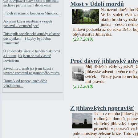
Co povyprávěl starý skicář o poslední
Most v Údolí mordů
šachové partii s mým dědečkem?
Na území dnešního Ra
Příběh ztraceného kocourka Mňouka…
Ve 13. století však z
okolo brodu vyrostla
Jak jsem kdysi rozebíral a vzápětí
jména - české i něme
postavil – kremační pec!
Jihlavu podržela až do roku 1945, kd
Důstojník socialistické armády zůstane
obyvatelstva Jihlavska.
důstojníkem – i kdyby byl třebas
(29.7.2019)
ministrem!
O studentské lásce, o tajném biskupovi
a i o tom, jak jsem se stal vlastně
Proč dávný jihlavský adve
novinářem
Můj dědeček vždy vyprávěl, ž
Závod míru, aneb jak jsem kdysi v
jihlavské adventní věnce měly
továrně zachránil negramotného mistra.
svíček... Nikdy jsem to necháp
Doutník od papeže, aneb děda
mít pravdu.
výtržníkem…
(2.12.2018)
Z jihlavských popravišť
Jedno z mnoha jihlavskýc
rodinných domků, poprav
viditelný jihlavský kopec
proměnil v popravčí vrch
pole umístěny železné kříže. Toto vý