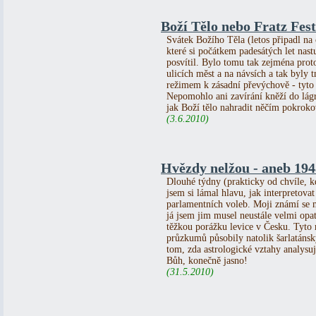
Boží Tělo nebo Fratz Fes
Svátek Božího Těla (letos připadl na 
které si počátkem padesátých let nas
posvítil. Bylo tomu tak zejména proto
ulicích měst a na návsích a tak byl
režimem k zásadní převýchově - tyto i
Nepomohlo ani zavírání kněží do lágr
jak Boží tělo nahradit něčím pokroko
(3.6.2010)
Hvězdy nelžou - aneb 1948
Dlouhé týdny (prakticky od chvíle, k
jsem si lámal hlavu, jak interpretovat
parlamentních voleb. Moji známí se m
já jsem jim musel neustále velmi opa
těžkou porážku levice v Česku. Tyto
průzkumů působily natolik šarlatáns
tom, zda astrologické vztahy analysuj
Bůh, konečně jasno!
(31.5.2010)