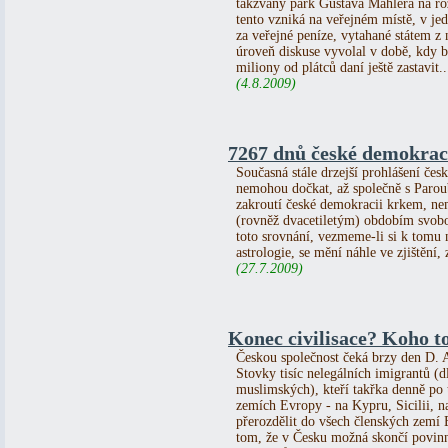
takzvaný park Gustava Mahlera na ro
tento vzniká na veřejném místě, v jed
za veřejné peníze, vytahané státem z 
úroveň diskuse vyvolal v době, kdy 
miliony od plátců daní ještě zastavit..
(4.8.2009)
7267 dnů české demokrac
Současná stále drzejší prohlášení čes
nemohou dočkat, až společně s Paro
zakroutí české demokracii krkem, ne
(rovněž dvacetiletým) obdobím svobo
toto srovnání, vezmeme-li si k tomu 
astrologie, se mění náhle ve zjištění,
(27.7.2009)
Konec civilisace? Koho t
Českou společnost čeká brzy den D. A
Stovky tisíc nelegálních imigrantů (d
muslimských), kteří takřka denně po t
zemích Evropy - na Kypru, Sicilii, na 
přerozdělit do všech členských zemí 
tom, že v Česku možná skončí povinn