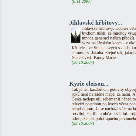
(8.11.2007)
Jihlavské hřbitovy...
Jihlavské hřbitovy. Dodnes větš
bychom tušili, že mnohdy vstu
mnoha generací našich předků.
skryt na Jánském kopci - v okol
Křtitele - ve Smetanových sadech, k
chrámu sv. Jakuba. Stejně tak, jako 
Nanebevzetí Panny Marie.
(30.10.2007)
Kyrie eleison...
Tak je ten každoroční podivný obyčej
roků není na žádné mapě, za námi. A a
Česka nedopustili sebemenší nápaditos
televizi pojednou po letech včera poh
nabyl dojmu, že se nachází stále na k
servilní, sterilní a občas i senilní 
odér jakéhosi polotrapného povinného
(29.10.2007)