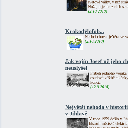
světové války, v níž strá
Nuže, o jeden z nich se 
(2.10.2018)
Krokodýlofob...
Nechci chovat ještěra ve v
(2.10.2018)
Jak vojín Josef už jeho 
neuslyšel
Příběh jednoho vojáka z
osudové věštbě cikánky
konci...
(12.9.2018)
Největší nehoda v histori
v Jihlavě
V roce 1959 došlo v Jih
historii městské elektri