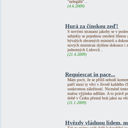
"nelegálů"...
(4.6.2009)
Hurá za čínskou zeď!
S novými stranami jakoby se v posled
subjekty se pojednou ostošest líhnou
bývalých zhrzených ministrů a dokon
nových ministran slyšíme dokonce i 
jednotných Lidovců...
(21.4.2009)
Requiescat in pace...
Mám pocit, že se příliš nehodí koment
patří mezi ty věci v životě každého čl
soukromou záležitostí. Nicméně tento
malou výjimku udělám. A to právě pr
době v Česku přestal brát jaksi na vě
(11.1.2009)
Hvězdy vládnou lidem, m