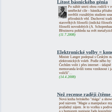
Lítost básnického génia
Po náhlé smrti obou rodičů v 
umělecké cíle - básníka přitaho
osvětlit rozsáhlým studiem soud
přírodních věd. Duchovní trad
starověkých filosofů (indická filosof
filosofů novodobých (A. Schopenhauer
Březinovu pohledu na svět metafyzic
(11.7.2008)
Elektronické volby = ko
Ministr Langer podepsal s Českým s
elektronických voleb. Podle něho by
Čechům volit i přes internet - údajn
memoranda kvůli tomu vzniknout i jak
voličů"...
(14.4.2008)
Než recense raději čtěme 
Nová kniha britského "mága" a showm
pod názvem "Magie a manipulace mysl
pražádný zájem. Je to vcelku s podi
a s humorem popisuje řadu kouzelnick