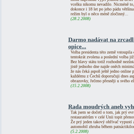
vcelku nikomu nevadilo. Nicméně to, 
dokonce i 18 let po jeho pádu většina
režim byl o něco méně zločinný...
(28.2.2008)
Darmo nadávat na zrcadlo
opice...
Volba presidenta této země vstoupila 
tentokrát zvolena a poslední volba j
Bez hlavy státu totiž rozhodně nezůs
jistě jednoho dne najde oněch minimáln
že nás čeká aspoň ještě jedno online
každému z Čechů doporučuji dnes aspo
obrazovky, řečeno přesněji u svého el
(15.2.2008)
Rada moudrých aneb vyh
Tak jsem se dočetl o tom, jak prý evr
restauratérům v celé Unii topit přen
Že prý jeden takový ohřívač vypustí 
automobil zhruba během patnáctikilo
(5.2.2008)