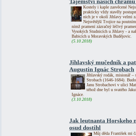
Tajemství našich chrámů 
Kostely i kaple zasvěcené Nejs
prakticky vždy stavěly postupn
nich je v okolí Jihlavy velmi
Nejsvětější Trojice na poutn
nímž pramení zázračný léčivý pramen
Vysokých Studnicích u Jihlavy - a n
Babicích u Moravských Budějovic.
(5.10.2018)
Jihlavský mučedník a pa
Augustin Ignác Strobach
Jihlavský rodák, misionář – 
Strobach (1646-1684). Budou
Janu Strobachovi v ulici Ma
téhož dne byl u svatého Jak
Ignáce.
(3.10.2018)
Jak leutnanta Horskeho n
osud dostihl
Můj děda František mi ča