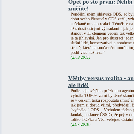
Opět po sto první: Nelíbí
změňte!
Pondělní sněm jihlavské ODS, ač byl 
dobu svého členství v ODS zažil, vz
nečekaně mnoho reakcí. Téměř se na m
až s dosti ostrými výhradami - jak j
stanout v 11 členném vedení tak vel
je ta jihlavská. Jen pro ilustraci je
slušní lidé, konservativci a notabene
straně, která na současném morální
podíl více než lví..."
(27.9.2011)
Věštby versus realita - a
ale lidé!
Podle nejnovějšího průzkumu agentu
vyhrála TOP09, za ní by těsně skon
se v českém tisku rozpoutala smršť an
jak jsem si dosud všiml, předvídají,
"vyčpělou" ODS... Vrcholem těchto p
Jandák, poslanec ČSSD), že prý v d
toliko TOPka a Věci veřejné. Ostatní s
(21.7.2010)