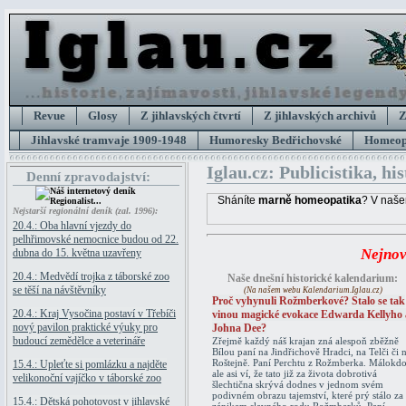
Revue
Glosy
Z jihlavských čtvrtí
Z jihlavských archivů
Z
Jihlavské tramvaje 1909-1948
Humoresky Bedřichovské
Homeopa
Iglau.cz: Publicistika, hi
Denní zpravodajství:
Sháníte
marně homeopatika
? V naše
Nejstarší regionální deník (zal. 1996):
20.4.: Oba hlavní vjezdy do
pelhřimovské nemocnice budou od 22.
Nejnov
dubna do 15. května uzavřeny
20.4.: Medvědí trojka z táborské zoo
Naše dnešní historické kalendarium:
se těší na návštěvníky
(Na našem webu Kalendarium.Iglau.cz)
Proč vyhynuli Rožmberkové? Stalo se tak
20.4.: Kraj Vysočina postaví v Třebíči
vinou magické evokace Edwarda Kellyho 
nový pavilon praktické výuky pro
Johna Dee?
budoucí zemědělce a veterináře
Zřejmě každý náš krajan zná alespoň zběžně
Bílou paní na Jindřichově Hradci, na Telči či 
Roštejně. Paní Perchtu z Rožmberka. Málokd
15.4.: Upleťte si pomlázku a najděte
ale asi ví, že tato již za života dobrotivá
velikonoční vajíčko v táborské zoo
šlechtična skrývá dodnes v jednom svém
podivném obrazu tajemství, které prý stálo za
15.4.: Dětská pohotovost v jihlavské