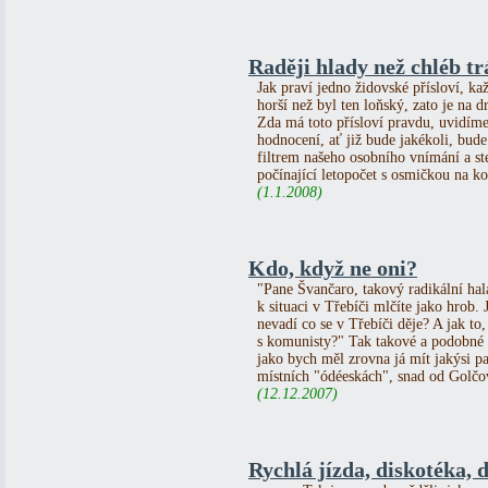
Raději hlady než chléb trá
Jak praví jedno židovské přísloví, ka
horší než byl ten loňský, zato je na d
Zda má toto přísloví pravdu, uvidíme
hodnocení, ať již bude jakékoli, bud
filtrem našeho osobního vnímání a st
počínající letopočet s osmičkou na ko
(1.1.2008)
Kdo, když ne oni?
"Pane Švančaro, takový radikální ha
k situaci v Třebíči mlčíte jako hrob. 
nevadí co se v Třebíči děje? A jak to,
s komunisty?" Tak takové a podobné 
jako bych měl zrovna já mít jakýsi pa
místních "ódéeskách", snad od Golčov
(12.12.2007)
Rychlá jízda, diskotéka, d