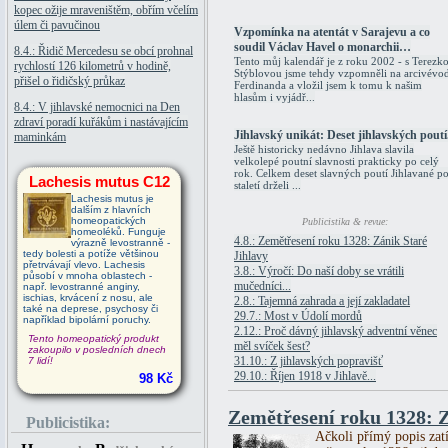
kopec ožije mraveništěm, obřím včelím
úlem či pavučinou
Vzpomínka na atentát v Sarajevu a co
soudil Václav Havel o monarchii…
8.4.: Řidič Mercedesu se obcí prohnal
Tento můj kalendář je z roku 2002 - s Terezk
rychlostí 126 kilometrů v hodině,
Stýblovou jsme tehdy vzpomněli na arcivévo
přišel o řidičský průkaz
Ferdinanda a vložil jsem k tomu k našim
hlasům i vyjádř...
8.4.: V jihlavské nemocnici na Den
zdraví poradí kuřákům i nastávajícím
Jihlavský unikát: Deset jihlavských poutí
maminkám
Ještě historicky nedávno Jihlava slavila
velkolepé poutní slavnosti prakticky po celý
rok. Celkem deset slavných poutí Jihlavané p
Lachesis mutus C12
staletí drželi ...
Lachesis mutus je
dalším z hlavních
homeopatických
Publicistika & revue:
homeoléků. Funguje
4.8.: Zemětřesení roku 1328: Zánik Staré
výrazně levostranně -
tedy bolesti a potíže většinou
Jihlavy
přetrvávají vlevo. Lachesis
3.8.: Výročí: Do naší doby se vrátili
působí v mnoha oblastech -
mučedníci...
např. levostranné anginy,
ischias, krvácení z nosu, ale
2.8.: Tajemná zahrada a její zakladatel
také na deprese, psychosy či
29.7.: Most v Údolí mordů
například bipolární poruchy.
2.12.: Proč dávný jihlavský adventní věnec
Tento homeopatický produkt
měl svíček šest?
zakoupilo v posledních dnech
31.10.: Z jihlavských popravišť
7 lidí!
29.10.: Říjen 1918 v Jihlavě...
98 Kč
Zemětřesení roku 1328: Z
Publicistika:
Ačkoli přímý popis zatí