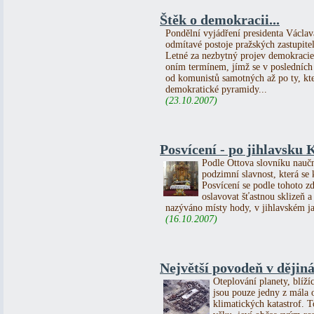
Štěk o demokracii...
Pondělní vyjádření presidenta Václa
odmítavé postoje pražských zastupit
Letné za nezbytný projev demokracie,
oním termínem, jímž se v posledních 
od komunistů samotných až po ty, kte
demokratické pyramidy...
(23.10.2007)
Posvícení - po jihlavsku
Podle Ottova slovníku naučn
podzimní slavnost, která se
Posvícení se podle tohoto z
oslavovat šťastnou sklizeň 
nazýváno místy hody, v jihlavském j
(16.10.2007)
Největší povodeň v dějin
Oteplování planety, blíží
jsou pouze jedny z mála 
klimatických katastrof. 