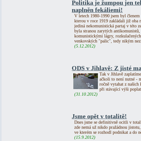
Politika je žumpou jen teh
naplněn fekáliemi!
V letech 1980-1990 jsem byl členem 
kterou v roce 1919 zakládali již oba
jediná nekomunistická partaj v této z
byla stranou zarytých antikomunistů, 
komunistickými lágry, rozkulačených
venkovských "palic", tedy nikým nezl
(5.12.2012)
ODS v Jihlavě: Z jisté ma
Tak v Jihlavě zaplatím
ačkoli to není nutné - 
ročně vytahat z našich 
při stávající výši poplat
(31.10.2012)
Jsme opět v totalitě!
Dnes jsme se definitivně ocitli v tota
zde nemá už nikdo pražádnou jistotu, 
ve kterém se rozhodl podnikat a do ně
(15.9.2012)