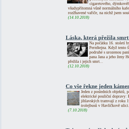
cigaretového, dýmkovéh
všudypřítomná vůně normálního kafe
rozžhavené vařiče, na nichž jsem souč
(14.10.2018)
Láska, která přežila smrt 
Na počátku 16. století b
Pernštejna. Když tento 
podruhé s urozenou paní
pana Jana a jeho ženy He
přežila i jejich smrt...
(12.10.2018)
Co vše řekne jeden kámen
Jeden z posledních objektů, p
elektrické pouliční dopravy
jihlavských tramvají z roku 1
trolejbusů v Havlíčkově ulici.
(7.10.2018)