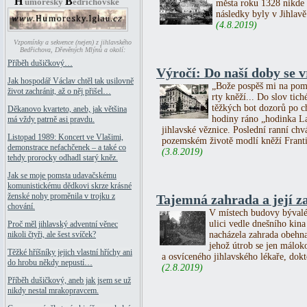
H
B
umoresky
edřichovské
města roku 1328 nikde 
následky byly v Jihlavě
(4.8.2019)
Vzpomínky a sekvence (nejen) z jihlavského
Bedřichova, Dřevěných Mlýnů a okolí:
Příběh dušičkový…
Výročí: Do naší doby se vr
Jak hospodář Václav chtěl tak usilovně
„Bože pospěš mi na pomo
život zachránit, až o něj přišel…
rty kněží... Do slov tic
těžkých bot dozorů po c
Děkanovo kvarteto, aneb, jak většina
hodiny ráno „hodinka La
má vždy patrně asi pravdu.
jihlavské věznice. Poslední ranní chv
Listopad 1989: Koncert ve Vlašimi,
pozemském životě modlí kněží Franti
demonstrace nefachčenek – a také co
(3.8.2019)
tehdy prorocky odhadl starý kněz.
Jak se moje pomsta udavačskému
komunistickému dědkovi skrze krásné
ženské nohy proměnila v trojku z
Tajemná zahrada a její z
chování.
V místech budovy bývaléh
ulici vedle dnešního kina 
Proč měl jihlavský adventní věnec
nacházela zahrada obehna
nikoli čtyři, ale šest svíček?
jehož útrob se jen málok
Těžké hříšníky jejich vlastní hříchy ani
a osvíceného jihlavského lékaře, dok
do hrobu někdy nepustí…
(2.8.2019)
Příběh dušičkový, aneb jak jsem se už
nikdy nestal mrakopravcem.