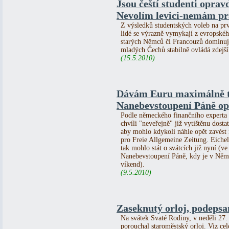
Jsou čeští studenti oprav
Nevolím levici-nemám prá
Z výsledků studentských voleb na prv
lidé se výrazně vymykají z evropské
starých Němců či Francouzů dominují
mladých Čechů stabilně ovládá zdejší
(15.5.2010)
Dávám Euru maximálně t
Nanebevstoupení Páně op
Podle německého finančního experta
chvíli "neveřejně" již vytištěnu dos
aby mohlo kdykoli náhle opět zavést 
pro Freie Allgemeine Zeitung. Eichel
tak mohlo stát o svátcích již nyní (ve
Nanebevstoupení Páně, kdy je v Něm
víkend).
(9.5.2010)
Zaseknutý orloj, podepsa
Na svátek Svaté Rodiny, v neděli 27.
porouchal staroměstský orloj. Viz ce