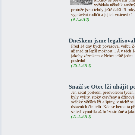
Modety se převrátil pln
vyžádala několik raněn
protože jsem tehdy ještě další tři ro
vyprávění rodičů a jejich vrstenvíků..
(9.7.2018)
Dneškem jsme legalisova
Před 14 dny bych považoval volbu Ze
až snad tu lepší možnost... A v těch 
jakoby zázrakem z Nebes ještě jednu š
poslední.
(26.1.2013)
Snaží se Otec lži uhájit p
Jen začal poslední předvolební týden,
byly vylity, stoky otevřeny a džinové 
svědky větších lží a špíny, v nichž s
ústavních činitelů. Kde se berou ta př
se teď vynořila až hrůzostrašně a jak
(21.1.2013)