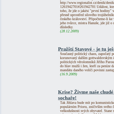
http://www.regionalist.cz/denik/den
1261942701#261942701 Událost, kter
toho, že jde o jakési "první hodiny"
přesně uprostřed silového trojúhelní
českého království. Připočteme-li ke 
jeho tvůrce, mistra Hanuše, jde již 
důsledky.
(28.12.2009)
Pražští Stavové - je tu j
Současný politický chaos, započatý 
korunovaný dalším gottwaldovským 
politických věrolomníků Jiřího Parou
do hlav mužů i žen, kteří za peníze 
mandátu daného voliči povinni zastupi
(16.9.2009)
Krise? Živme naše chudé -
sochaře!
Tak Jihlava bude mít po komunistické
populárním Prioru, zničivším svého č
velkodušnosti svých obyvatel. Stane se