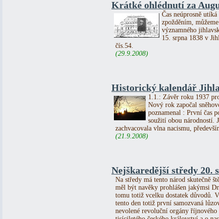
Krátké ohlédnutí za Au
Čas neúprosně utíká 
zpožděním, můžeme s
významného jihlavsk
15. srpna 1838 v Ji
čís.54.
(29.9.2008)
Historický kalendář Jihla
1.1.: Závěr roku 1937 pr
Nový rok započal sněhov
poznamenal : První čas p
soužití obou národností.
zachvacovala vlna nacismu, předevší
(21.9.2008)
Nejškaredější středy 20. s
Na středy má tento národ skutečně ště
měl být navěky prohlášen jakýmsi Dn
tomu totiž vcelku dostatek důvodů. V
tento den totiž první samozvaná lůzo
nevolené revoluční orgány říjnového 
tisíciletého českého království a o na