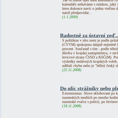
Tak tu máme opět další kalendářní ro
kalendáře setkáváme s otázkou, jaký 
letos dokonce navíc o jednu vteřinu 
natož předpovídat...
(1.1.2009)
Radostně za ústavní zeď..
S politikou v této zemi je podle pr
(CVVM) spokojeno údajně nejméně li
procent. Současně s tím - podle tého
důvěra v krajská zastupitelstva, v ni
levicové strany ČSSD a KSČ(M). Poro
výsledky nedávných krajských voleb,
udělali chybu nebo je "běžný český o
(25.11.2008)
Do ulic strážníky nebo p
Extremismus. Slovo skloňované po ka
tuzemských mediích po mnoho hodin. 
tuzemské rvačce s policií, po litvíno
(18.11.2008)