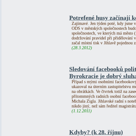
Potrefené husy začínají k
Zajímavé. Jen týden poté, kdy jsme v
ODS v městských společnostech budou
společnostech, ve kterých má město (
dodržování pravidel při přidělování 
začal místní tisk v Jihlavě pojednou 
(28.3.2012)
Sledování facebooků poli
Byrokracie je dobrý sluha
Případ s mými osobními facebookovým
ukazoval na úterním zastupitelstvu m
na obrátkách. Ve čtvrtek totiž na zas
přítommných radních osobní facebook
Michala Zigla. Jihlavské radní s not
nikdo jiný, než sám ředitel magistrát
(1.12.2011)
Kdyby? (k 28. říjnu)