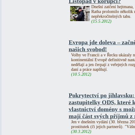
Listopad v korupci?
Dnešní zatčení hejtmana, 
Ratha prolomilo několik m
nepřekročitelných tabu.
(15.5.2012)
Evropa jde doleva – začn
našich svobod!
Volby ve Francii a v Řecku ukázaly na
kontinentální Evropě definitivně nast
nedělají a jen čerpají z veřejných roz
daní a práce naplňují.
(10.5.2012)
Pokrytectví po jihlavsku:
zastupitelky ODS, které k
vlastnictví domény s mo
mají část svých příjmů z 
Jen v dnešním vydání (30. března 2012
prostitutek (či jejich partnerů). "Váš
(30.3.2012)