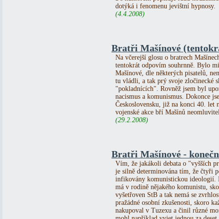
dotýká i fenomenu jevištní hypnosy.
(4.4.2008)
Bratři Mašínové (tentokrá
Na včerejší glosu o bratrech Mašínech
tentokrát odpovím souhrnně. Bylo mi
Mašínové, dle některých pisatelů, nemě
tu vládli, a tak prý svoje zločinecké
"pokladnících". Rovněž jsem byl upoz
nacismus a komunismus. Dokonce jsem
Československu, již na konci 40. let 
vojenské akce bří Mašínů neomluvite
(29.2.2008)
Bratři Mašínové - konečn
Vím, že jakákoli debata o "vyšších pr
je silně determinována tím, že čtyři 
infikovány komunistickou ideologií.
má v rodině nějakého komunistu, skor
vyšetřoven StB a tak nemá se zvrhlos
pražádné osobní zkušenosti, skoro kaž
nakupoval v Tuzexu a činil různé mor
mohl například vyjet jednou za deset 