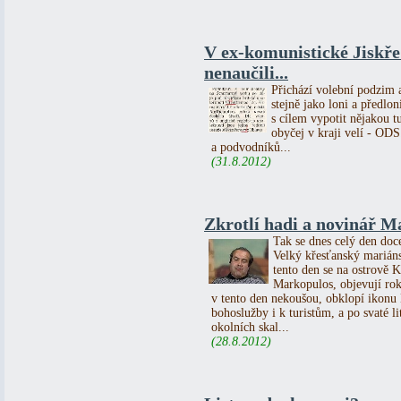
V ex-komunistické Jiskře s
nenaučili...
Přichází volební podzim a
stejně jako loni a předlon
s cílem vypotit nějakou t
obyčej v kraji velí - ODS
a podvodníků...
(31.8.2012)
Zkrotlí hadi a novinář M
Tak se dnes celý den doce
Velký křesťanský marián
tento den se na ostrově 
Markopulos, objevují rok 
v tento den nekoušou, obklopí ikonu 
bohoslužby i k turistům, a po svaté li
okolních skal...
(28.8.2012)