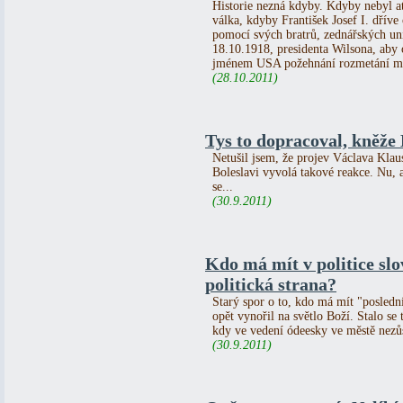
Historie nezná kdyby. Kdyby nebyl at
válka, kdyby František Josef I. dřív
pomocí svých bratrů, zednářských uni
18.10.1918, presidenta Wilsona, aby 
jménem USA požehnání rozmetání mo
(28.10.2011)
Tys to dopracoval, kněže
Netušil jsem, že projev Václava Klaus
Boleslavi vyvolá takové reakce. Nu, 
se...
(30.9.2011)
Kdo má mít v politice slo
politická strana?
Starý spor o to, kdo má mít "poslední
opět vynořil na světlo Boží. Stalo s
kdy ve vedení ódeesky ve městě nezů
(30.9.2011)