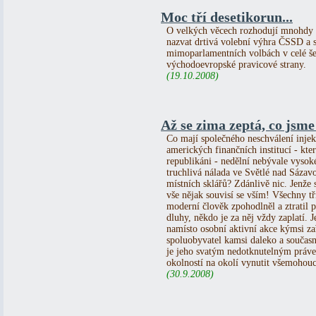
Moc tří desetikorun...
O velkých věcech rozhodují mnohdy n
nazvat drtivá volební výhra ČSSD a 
mimoparlamentních volbách v celé šest
východoevropské pravicové strany.
(19.10.2008)
Až se zima zeptá, co jsme d
Co mají společného neschválení injek
amerických finančních institucí - kt
republikáni - nedělní nebývale vysok
truchlivá nálada ve Světlé nad Sázav
místních sklářů? Zdánlivě nic. Jenže
vše nějak souvisí se vším! Všechny tři
moderní člověk zpohodlněl a ztratil 
dluhy, někdo je za něj vždy zaplatí. J
namísto osobní aktivní akce kýmsi z
spoluobyvatel kamsi daleko a současn
je jeho svatým nedotknutelným práve
okolností na okolí vynutit všemohoucí 
(30.9.2008)