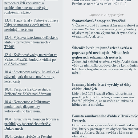
zánikem slavného rodu Rožmberků. Paní
nemocnici čelí zneužívání a
Perchta se narodila asi roku 1424 […]
problémům s nerovnoměrným
rozložením služeb
Zajímavosti & tipy na výlet:
13.4.: Truck Trial v Pístově u Jihlavy:
Svatováclavské stopy na Vysočině.
Když se monstra z oceli utkají s
V České koruně i v moravském markrabství s
svatému Václavovi zasvěcovaly vždy kostely
nezdolným terénem
nějakým způsobem výjimečné či symbolicky
významné. A tak se ...
12.4.: Výstava Leteckomodelářského
klubu v zámeckých konírnách v
Třebíči
Šibeniční vrch, tajemné zelené světlo a
poprava pěti nevinných: Místa třech
12.4.: Květinové vazby na zámku ve
nejhorších železničních neštěstí.
Velkém Meziříčí budou k vidění po
Železniční neštěstí se stávala vždy. A také skor
celé Velikonoce
vždy za nimi stála osudová chyba konkrétníc
lidí. Jenže tragedie se velmi často na určitých
10.4.: Smetanovy sady v Jihlavě čeká
míst...
oživení: park dostane nové stromy,
keře i cesty
Prameny hladu, které vyschly až díky
chlebu chudých.
10.4.: Pašijová hra Co se stalo s
Lidé v létě 1771 padali přímo při práci na
Ježíšem? ve Žďáře nad Sázavou
provlhlých polích hladem, zimou a únavou.
Pohřbů přibývalo, až nestačila ani místa na
10.4.: Nemocnice v Pelhřimově
hřbitovech a mnohd...
modernizuje diagnostiky
kolorektálního karcinomu
Pomsta zamilovaného ďábla v Hruškový
10.4.: Kreativní velikonoční tvoření a
Dvorech.
prohlídky v jaderné elektrárně v
Do rozverné selky se nešťastně zamiloval sám
Dukovanech
čert, který v přestrojení za obyčejného studen
mířil do Jihlavy. Selka, nevěda s kým se to
10.4.: Cesta z Třebíče na Pekelný
vlastně s...