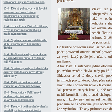
pak Kirmes...
velikonoční vajíčko v táborské zoo
15.4.: Dětská pohotovost v jihlavské
Vlastní ráz 
nemocnici čelí zneužívání a
odnepaměti o
problémům s nerovnoměrným
také v oběte
rozložením služeb
kohouta a sha
13.4.: Truck Trial v Pístově u Jihlavy:
venkované do 
Když se monstra z oceli utkají s
neděli. Tento 
nezdolným terénem
krásnou či pě
12.4.: Výstava Leteckomodelářského
po posvícení.
klubu v zámeckých konírnách v
Do tradice posvícení zasáhl až neblaze 
Třebíči
počet posvícení omezit, neboť posvíce
12.4.: Květinové vazby na zámku ve
za zvyk, který podle jeho názoru odv
Velkém Meziříčí budou k vidění po
myšlenek.
celé Velikonoce
A tak Josef II. ustanovil jediné oficiá
10.4.: Smetanovy sady v Jihlavě čeká
po svátku svatého Havla, tedy po 16.
oživení: park dostane nové stromy,
Jihlavska se od té doby slavila pos
keře i cesty
termínech pro tu kterou obec přes zákaz
10.4.: Pašijová hra Co se stalo s
slavit ještě i posvícení nové - takzvané
Ježíšem? ve Žďáře nad Sázavou
Jak patrno ze starých kronik, obě tat
10.4.: Nemocnice v Pelhřimově
uvádí kronikář: nebylo snad chalupy,
modernizuje diagnostiky
masa, i kdyby prý ani na sůl neměli.
kolorektálního karcinomu
před ním se na Vysočině ještě obcházel
10.4.: Kreativní velikonoční tvoření a
že s výslužkou. To aby příbuzenstvo d
prohlídky v jaderné elektrárně v