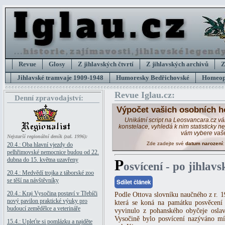
Revue
Glosy
Z jihlavských čtvrtí
Z jihlavských archivů
Z
Jihlavské tramvaje 1909-1948
Humoresky Bedřichovské
Homeopa
Revue Iglau.cz:
Denní zpravodajství:
Výpočet vašich osobních h
Unikátní script na Leosvancara.cz v
konstelace, vyhledá k nim statisticky 
vám vybere vaš
Nejstarší regionální deník (zal. 1996):
Zde zadejte své
datum narození
20.4.: Oba hlavní vjezdy do
pelhřimovské nemocnice budou od 22.
dubna do 15. května uzavřeny
P
osvícení - po jihlav
20.4.: Medvědí trojka z táborské zoo
se těší na návštěvníky
Sdílet článek
20.4.: Kraj Vysočina postaví v Třebíči
Podle Ottova slovníku naučného z r. 1
nový pavilon praktické výuky pro
která se koná na památku posvěcení 
budoucí zemědělce a veterináře
vyvinulo z pohanského obyčeje oslav
Vysočině bylo posvícení nazýváno mí
15.4.: Upleťte si pomlázku a najděte