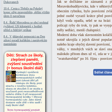
Jak se dočítáme ze záznamů z př
Dukovanech
Moravskobudějovicku, kde v některých
10.4.: Cesta z Třebíče na Pekelný
obecním rybníku, bylo posvícení zvláš
kopec ožije mraveništěm, obřím včelím
jedné osobě vyrazil krátce před posv
úlem či pavučinou
když voda opadla, sešel se na hrázi
8.4.: Řidič Mercedesu se obcí prohnal
policajt ryby do trok, ty pak se vysyp
rychlostí 126 kilometrů v hodině,
přišel o řidičský průkaz
měly sedláci, menší chalupníci.
Moderní doba však slavnostním kolá
8.4.: V jihlavské nemocnici na Den
notně ukrojila z jejich dávné popula
zdraví poradí kuřákům i nastávajícím
maminkám
našeho kraje obyčej slavení posvícení,
války, v mnohých vsích se slaví on
málokdo přitom dnes už ví, zda se v j
Děti: Strach ze školy,
"svatohavelské" po 16. říjnu - posvícení
zlepšení paměti,
zvýšení soustředění
(+ bonus školní diář)
Sdílet člá
Vynikající vyvážená
kombinace dvou
homeopatických směsí
proti úzkosti dětí při
nástupu do školy, proti
strachu z nového kolektivu,
obavy ze zkoušek či ze studia a
současně proti nesoustředěnosti
vašeho dítěte či při nespavosti!
Homeopatické lentilky + třtinový
homeopatický cukr. Jako dárek
dostane vaše dítě v této sadě i
malý školní diář!
Tento homeopatický produkt