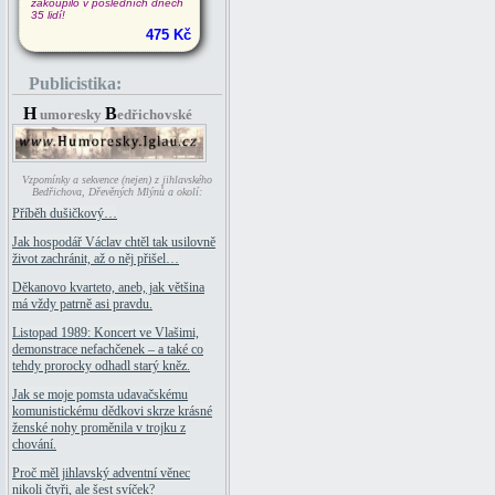
zakoupilo v posledních dnech
35 lidí!
475 Kč
Publicistika:
H
B
umoresky
edřichovské
Vzpomínky a sekvence (nejen) z jihlavského
Bedřichova, Dřevěných Mlýnů a okolí:
Příběh dušičkový…
Jak hospodář Václav chtěl tak usilovně
život zachránit, až o něj přišel…
Děkanovo kvarteto, aneb, jak většina
má vždy patrně asi pravdu.
Listopad 1989: Koncert ve Vlašimi,
demonstrace nefachčenek – a také co
tehdy prorocky odhadl starý kněz.
Jak se moje pomsta udavačskému
komunistickému dědkovi skrze krásné
ženské nohy proměnila v trojku z
chování.
Proč měl jihlavský adventní věnec
nikoli čtyři, ale šest svíček?