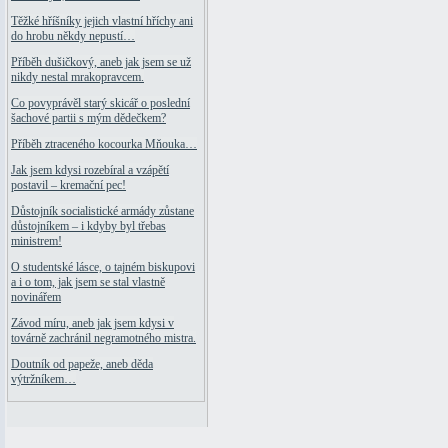
Těžké hříšníky jejich vlastní hříchy ani
do hrobu někdy nepustí…
Příběh dušičkový, aneb jak jsem se už
nikdy nestal mrakopravcem.
Co povyprávěl starý skicář o poslední
šachové partii s mým dědečkem?
Příběh ztraceného kocourka Mňouka…
Jak jsem kdysi rozebíral a vzápětí
postavil – kremační pec!
Důstojník socialistické armády zůstane
důstojníkem – i kdyby byl třebas
ministrem!
O studentské lásce, o tajném biskupovi
a i o tom, jak jsem se stal vlastně
novinářem
Závod míru, aneb jak jsem kdysi v
továrně zachránil negramotného mistra.
Doutník od papeže, aneb děda
výtržníkem…