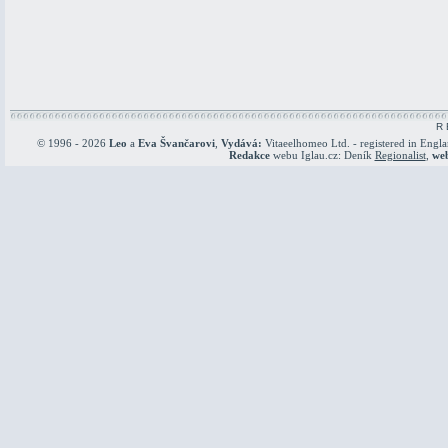
R 
© 1996 - 2026
Leo
a
Eva Švančarovi
,
Vydává:
Vitaeelhomeo Ltd. - registered in Engl
Redakce
webu Iglau.cz: Deník
Regionalist
,
we