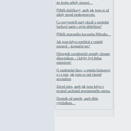
do hrobu někdy nepustí…
Příběh dušičkový, aneb jak jsem se už
nikdy nestal mrakopravcem.
Co povyprávěl starý skicář o poslední
šachové partii s mým dědečkem?
Příběh ztraceného kocourka Mňouka…
Jak jsem kdysi rozebíral a vzápětí
postavil – kremační pec!
Důstojník socialistické armády zůstane
důstojníkem – i kdyby byl třebas
ministrem!
O studentské lásce, o tajném biskupovi
a i o tom, jak jsem se stal vlastně
novinářem
Závod míru, aneb jak jsem kdysi v
továrně zachránil negramotného mistra.
Doutník od papeže, aneb děda
výtržníkem…