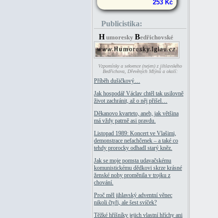
253 Kč
Publicistika:
H
B
umoresky
edřichovské
Vzpomínky a sekvence (nejen) z jihlavského
Bedřichova, Dřevěných Mlýnů a okolí:
Příběh dušičkový…
Jak hospodář Václav chtěl tak usilovně
život zachránit, až o něj přišel…
Děkanovo kvarteto, aneb, jak většina
má vždy patrně asi pravdu.
Listopad 1989: Koncert ve Vlašimi,
demonstrace nefachčenek – a také co
tehdy prorocky odhadl starý kněz.
Jak se moje pomsta udavačskému
komunistickému dědkovi skrze krásné
ženské nohy proměnila v trojku z
chování.
Proč měl jihlavský adventní věnec
nikoli čtyři, ale šest svíček?
Těžké hříšníky jejich vlastní hříchy ani