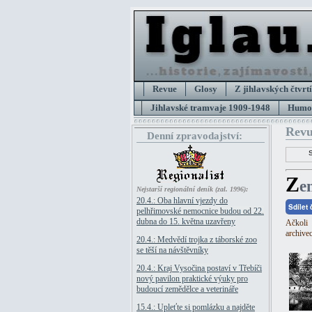
Revue
Glosy
Z jihlavských čtvrtí
Jihlavské tramvaje 1909-1948
Humor
Revu
Denní zpravodajství:
Z
e
Nejstarší regionální deník (zal. 1996):
20.4.: Oba hlavní vjezdy do
Sdílet
pelhřimovské nemocnice budou od 22.
dubna do 15. května uzavřeny
Ačkoli 
archivec
20.4.: Medvědí trojka z táborské zoo
se těší na návštěvníky
20.4.: Kraj Vysočina postaví v Třebíči
nový pavilon praktické výuky pro
budoucí zemědělce a veterináře
15.4.: Upleťte si pomlázku a najděte