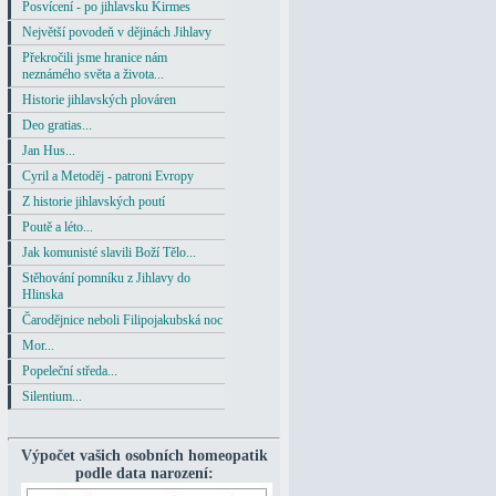
Posvícení - po jihlavsku Kirmes
Největší povodeň v dějinách Jihlavy
Překročili jsme hranice nám
neznámého světa a života...
Historie jihlavských plováren
Deo gratias...
Jan Hus...
Cyril a Metoděj - patroni Evropy
Z historie jihlavských poutí
Poutě a léto...
Jak komunisté slavili Boží Tělo...
Stěhování pomníku z Jihlavy do
Hlinska
Čarodějnice neboli Filipojakubská noc
Mor...
Popeleční středa...
Silentium...
Výpočet vašich osobních homeopatik
podle data narození: