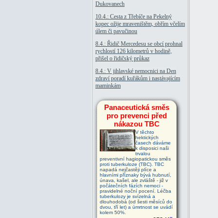
Dukovanech
10.4.: Cesta z Třebíče na Pekelný
kopec ožije mraveništěm, obřím včelím
úlem či pavučinou
8.4.: Řidič Mercedesu se obcí prohnal
rychlostí 126 kilometrů v hodině,
přišel o řidičský průkaz
8.4.: V jihlavské nemocnici na Den
zdraví poradí kuřákům i nastávajícím
maminkám
Panaceutická směs
pro prevenci před
nákazou TBC
V těchto
hektických
časech dáváme
k disposici naši
trvalou
preventivní hagiopatickou směs
proti tuberkuloze (TBC). TBC
napadá nejčastěji plíce a
hlavními příznaky bývá hubnutí,
únava, kašel, ale zvláště - již v
počátečních fázích nemoci -
pravidelné noční pocení. Léčba
tuberkulozy je svízelná a
dlouhodobá (od šesti měsíců do
dvou, tří let) a úmrtnost se uvádí
kolem 50%.