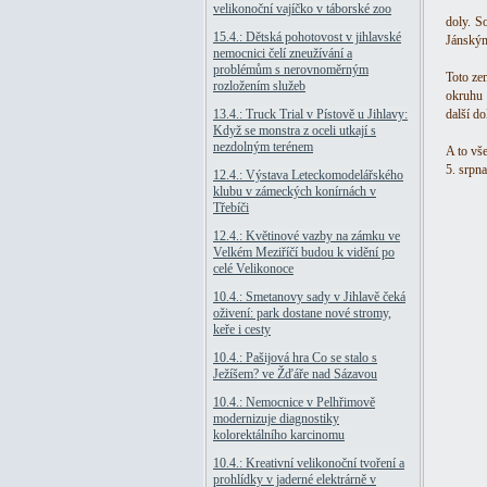
velikonoční vajíčko v táborské zoo
doly. S
15.4.: Dětská pohotovost v jihlavské
Jánským
nemocnici čelí zneužívání a
problémům s nerovnoměrným
Toto zem
rozložením služeb
okruhu 
13.4.: Truck Trial v Pístově u Jihlavy:
další do
Když se monstra z oceli utkají s
nezdolným terénem
A to vše
5. srpn
12.4.: Výstava Leteckomodelářského
klubu v zámeckých konírnách v
Třebíči
12.4.: Květinové vazby na zámku ve
Velkém Meziříčí budou k vidění po
celé Velikonoce
10.4.: Smetanovy sady v Jihlavě čeká
oživení: park dostane nové stromy,
keře i cesty
10.4.: Pašijová hra Co se stalo s
Ježíšem? ve Žďáře nad Sázavou
10.4.: Nemocnice v Pelhřimově
modernizuje diagnostiky
kolorektálního karcinomu
10.4.: Kreativní velikonoční tvoření a
prohlídky v jaderné elektrárně v