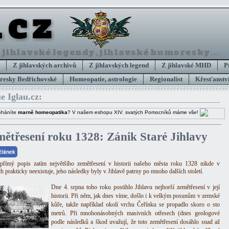
Z jihlavských archivů
Z jihlavských legend
Z jihlavské MHD
P
esky Bedřichovské
Homeopatie, astrologie
Regionalist
Křesťanství
e Iglau.cz:
Sháníte
marně homeopatika
? V našem eshopu XIV. svatých Pomocníků máme vše!
mětřesení roku 1328: Zánik Staré Jihlavy
 článek
přímý popis zatím největšího zemětřesení v historii našeho města roku 1328 nikde v
h prakticky neexistuje, jeho následky byly v Jihlavě patrny po mnoho dalších století.
Dne 4. srpna toho roku postihlo Jihlavu nejhorší zemětřesení v její
historii. Při něm, jak dnes víme, došlo i k velkým posunům v zemské
kůře, takže například okolí vrchu Čeřínku se propadlo skoro o sto
metrů. Při mnohonásobných masivních otřesech (dnes geologové
podle následků a škod uvažují, že toto zemětřesení dosáhlo snad až