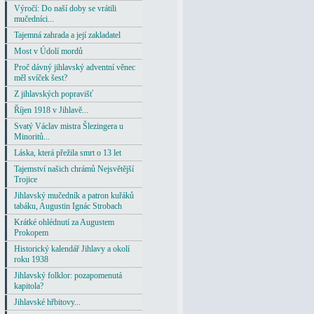
Výročí: Do naší doby se vrátili
mučedníci...
Tajemná zahrada a její zakladatel
Most v Údolí mordů
Proč dávný jihlavský adventní věnec
měl svíček šest?
Z jihlavských popravišť
Říjen 1918 v Jihlavě...
Svatý Václav mistra Šlezingera u
Minoritů...
Láska, která přežila smrt o 13 let
Tajemství našich chrámů Nejsvětější
Trojice
Jihlavský mučedník a patron kuřáků
tabáku, Augustin Ignác Strobach
Krátké ohlédnutí za Augustem
Prokopem
Historický kalendář Jihlavy a okolí
roku 1938
Jihlavský folklor: pozapomenutá
kapitola?
Jihlavské hřbitovy...