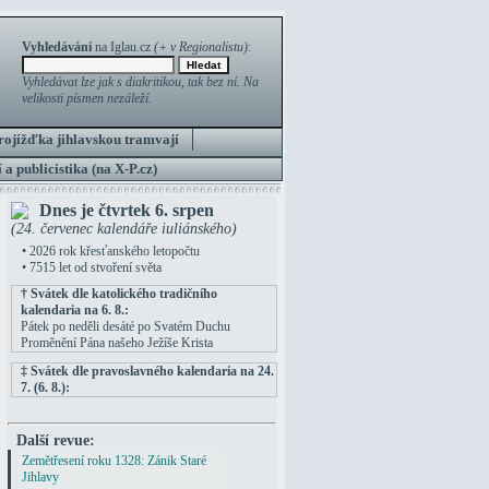
Vyhledávání
na Iglau.cz
(+ v Regionalistu)
:
Vyhledávat lze jak s diakritikou, tak bez ní. Na
velikosti písmen nezáleží.
rojížďka jihlavskou tramvají
 a publicistika (na X-P.cz)
Dnes je čtvrtek 6. srpen
(24. červenec kalendáře iuliánského)
• 2026 rok křesťanského letopočtu
• 7515 let od stvoření světa
† Svátek dle katolického tradičního
kalendaria na 6. 8.:
Pátek po neděli desáté po Svatém Duchu
Proměnění Pána našeho Ježíše Krista
‡ Svátek dle pravoslavného kalendaria na 24.
7. (6. 8.):
Další revue:
Zemětřesení roku 1328: Zánik Staré
Jihlavy