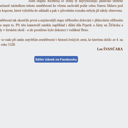
osmi stupňů Richtera) se zřítily ty nejvýnosnější jihlavské stříbrné
oučasně následkem tohoto zemětřesení ke všemu zachvátil požár celou Starou Jihlavu pod
 kopcem, která vyhořela do základů a pak v původním rozsahu nebyla již nikdy obnovena.
ětřesení tak ukončilo první a nejslavnější etapu stříbrného dolování v jihlavském stříbrném
a nejen to. Při této katastrofě zanikla například i důlní díla Peperk a Jámy na Žďársku a
ly v širokém okolí - a zle postiženo bylo dokonce i vzdálené Brno.
 se stalo při zatím největším zemětřesení v historii českých zemí, ke kterému došlo ze 4. na
a roku 1328.
Leo ŠVANČARA
Sdílet článek na Facebooku