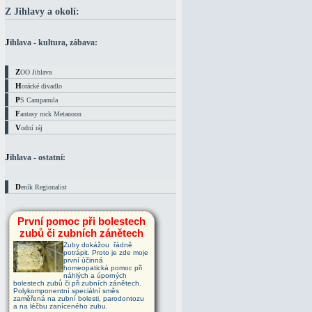
Z Jihlavy a okolí:
Jihlava - kultura, zábava:
ZOO Jihlava
Horácké divadlo
PS Campanula
Fantasy rock Metanoon
Vodní ráj
Jihlava - ostatní:
Deník Regionalist
První pomoc při bolestech
zubů či zubních zánětech
Zuby dokážou řádně
potrápit. Proto je zde moje
první účinná
homeopatická pomoc při
náhlých a úporných
bolestech zubů či při zubních zánětech.
Polykomponentní speciální směs
zaměřená na zubní bolesti, parodontozu
a na léčbu zaníceného zubu.