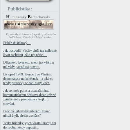
Publicistika:
H
B
umoresky
edřichovské
Vzpomínky a sekvence (nejen) z jihlavského
Bedřichova, Dřevěných Mlýnů a okolí:
Příběh dušičkový…
Jak hospodář Václav chtěl tak usilovně
život zachránit, až o něj přišel…
Děkanovo kvarteto, aneb, jak většina
má vždy patrně asi pravdu.
Listopad 1989: Koncert ve Vlašimi,
demonstrace nefachčenek – a také co
tehdy prorocky odhadl starý kněz.
Jak se moje pomsta udavačskému
komunistickému dědkovi skrze krásné
ženské nohy proměnila v trojku z
chování.
Proč měl jihlavský adventní věnec
nikoli čtyři, ale šest svíček?
Těžké hříšníky jejich vlastní hříchy ani
do hrobu někdy nepustí…