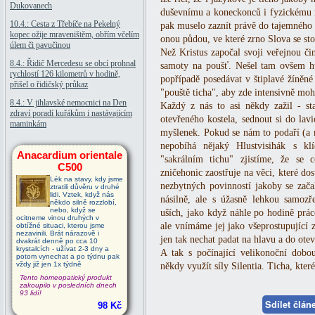
Dukovanech
duševnímu a koneckonců i fyzickému rů
10.4.: Cesta z Třebíče na Pekelný
pak muselo zaznít právě do tajemného 
kopec ožije mraveništěm, obřím včelím
onou půdou, ve které zrno Slova se st
úlem či pavučinou
Než Kristus započal svoji veřejnou čin
8.4.: Řidič Mercedesu se obcí prohnal
samoty na poušť. Nešel tam ovšem hu
rychlostí 126 kilometrů v hodině,
popřípadě posedávat v štiplavé žíněn
přišel o řidičský průkaz
"pouště ticha", aby zde intensivně m
8.4.: V jihlavské nemocnici na Den
Každý z nás to asi někdy zažil - st
zdraví poradí kuřákům i nastávajícím
otevřeného kostela, sednout si do lavi
maminkám
myšlenek. Pokud se nám to podaří (a m
nepobíhá nějaký Hlustvisihák s kl
Anacardium orientale
"sakrálním tichu" zjistíme, že se
C500
zničehonic zaostřuje na věci, které do
Lék na stavy, kdy jsme
nezbytných povinností jakoby se zača
ztratili důvěru v druhé
lidi. Vztek, když nás
násilně, ale s úžasně lehkou samozř
někdo silně rozzlobí,
nebo, když se
uších, jako když náhle po hodině práce
ocitneme vinou druhých v
ale vnímáme jej jako všeprostupující z
obtížné situaci, kterou jsme
nezavinili. Brát nárazově i
jen tak nechat padat na hlavu a do otev
dvakrát denně po cca 10
krystalcích - užívat 2-3 dny a
A tak s počínající velikonoční dobo
potom vynechat a po týdnu pak
vždy již jen 1x týdně
někdy využít síly Silentia. Ticha, kt
Tento homeopatický produkt
zakoupilo v posledních dnech
93 lidí!
Sdílet člá
98 Kč