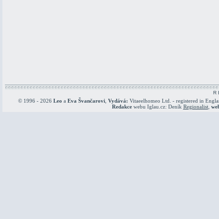
R 
© 1996 - 2026
Leo
a
Eva Švančarovi
,
Vydává:
Vitaeelhomeo Ltd. - registered in Engl
Redakce
webu Iglau.cz: Deník
Regionalist
,
we