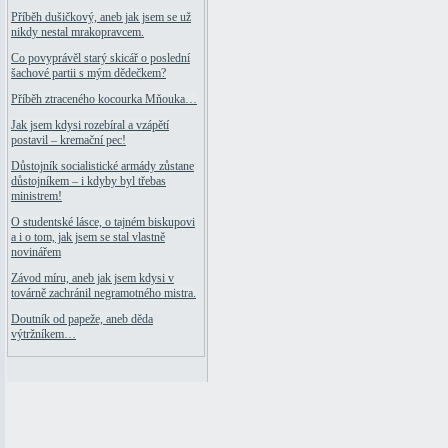
Příběh dušičkový, aneb jak jsem se už
nikdy nestal mrakopravcem.
Co povyprávěl starý skicář o poslední
šachové partii s mým dědečkem?
Příběh ztraceného kocourka Mňouka…
Jak jsem kdysi rozebíral a vzápětí
postavil – kremační pec!
Důstojník socialistické armády zůstane
důstojníkem – i kdyby byl třebas
ministrem!
O studentské lásce, o tajném biskupovi
a i o tom, jak jsem se stal vlastně
novinářem
Závod míru, aneb jak jsem kdysi v
továrně zachránil negramotného mistra.
Doutník od papeže, aneb děda
výtržníkem…