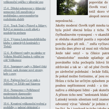
velikonoční vajíčko v táborské zoo
popovídat do
člověk vrací
15.4.: Dětská pohotovost v jihlavské
totiž skoro 
nemocnici čelí zneužívání a
problémům s nerovnoměrným
alespoň nesroz
rozložením služeb
neposlouchá...
Jakoby moderní člověk trpěl mnoha taj
13.4.: Truck Trial v Pístově u Jihlavy:
Když se monstra z oceli utkají s
byla právě obecná hrůza z ticha. 
nezdolným terénem
čtyřhodinovém vystoupení - v okamžiku
12.4.: Výstava Leteckomodelářského
si obsluha okamžitě pustila z reprodu
klubu v zámeckých konírnách v
potichu jako při mši..." zněla vyčíta
Třebíči
kraválu dnes přece už musí mít všichni
12.4.: Květinové vazby na zámku ve
Jenže také omyl - ta číšnice patr
Velkém Meziříčí budou k vidění po
"silentiofobie" mnohde uplatňuje až 
celé Velikonoce
posvátného ticha pochopila lidová li
10.4.: Smetanovy sady v Jihlavě čeká
zdržování a tak se - už od plné čtvrt
oživení: park dostane nové stromy,
po závěrečné požehnání - leckde fidlá,
keře i cesty
že pokud možno fortissimo, ať jsou svá
10.4.: Pašijová hra Co se stalo s
Hrůzu z ticha lze určitým způsobem po
Ježíšem? ve Žďáře nad Sázavou
pouhou nepřítomnost zvuků - a tím o
10.4.: Nemocnice v Pelhřimově
naživu a obklopeni lidmi - pak skutečn
modernizuje diagnostiky
A přitom ticho není "nedostatek hluku
kolorektálního karcinomu
Latinský termín silentium totiž zname
10.4.: Kreativní velikonoční tvoření a
odvozený výraz "silenda" je jedním z 
prohlídky v jaderné elektrárně v
lze říci, že i jazykově je ticho jako