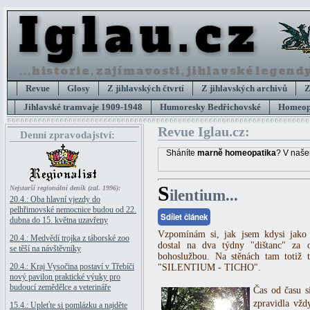
Revue
Glosy
Z jihlavských čtvrtí
Z jihlavských archivů
Z
Jihlavské tramvaje 1909-1948
Humoresky Bedřichovské
Homeopa
Revue Iglau.cz:
Denní zpravodajství:
Sháníte
marně homeopatika
? V naše
S
Nejstarší regionální deník (zal. 1996):
ilentium...
20.4.: Oba hlavní vjezdy do
pelhřimovské nemocnice budou od 22.
Sdílet článek
dubna do 15. května uzavřeny
Vzpomínám si, jak jsem kdysi jako 
20.4.: Medvědí trojka z táborské zoo
dostal na dva týdny "dištanc" za o
se těší na návštěvníky
bohoslužbou. Na stěnách tam totiž t
20.4.: Kraj Vysočina postaví v Třebíči
"SILENTIUM - TICHO".
nový pavilon praktické výuky pro
budoucí zemědělce a veterináře
Čas od času s
zpravidla vžd
15.4.: Upleťte si pomlázku a najděte