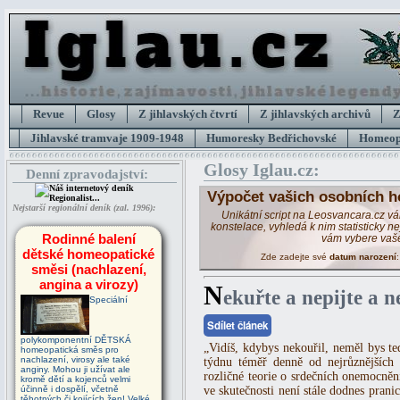
Revue
Glosy
Z jihlavských čtvrtí
Z jihlavských archivů
Z
Jihlavské tramvaje 1909-1948
Humoresky Bedřichovské
Homeopa
Glosy Iglau.cz:
Denní zpravodajství:
Výpočet vašich osobních h
Nejstarší regionální deník (zal. 1996):
Unikátní script na Leosvancara.cz v
konstelace, vyhledá k nim statisticky 
Rodinné balení
vám vybere vaš
dětské homeopatické
Zde zadejte své
datum narození
směsi (nachlazení,
angina a virozy)
N
ekuřte a nepijte a ne
Speciální
Sdílet článek
polykomponentní DĚTSKÁ
„Vidíš, kdybys nekouřil, neměl bys t
homeopatická směs pro
nachlazení, virosy ale také
týdnu téměř denně od nejrůznějších
anginy. Mohou ji užívat ale
rozličné teorie o srdečních onemocněn
kromě dětí a kojenců velmi
účinně i dospělí, včetně
ve skutečnosti není stále dodnes prani
těhotných či kojících žen! Velké