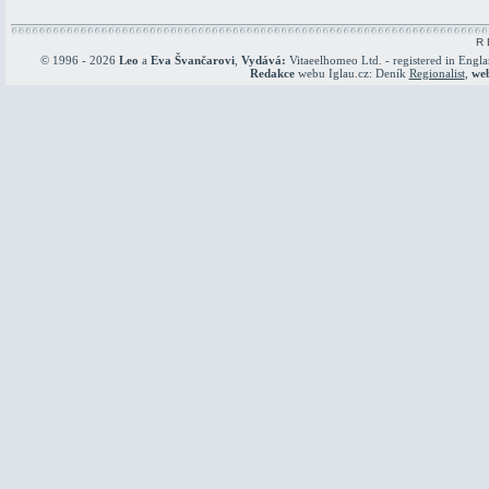
R 
© 1996 - 2026
Leo
a
Eva Švančarovi
,
Vydává:
Vitaeelhomeo Ltd. - registered in Engl
Redakce
webu Iglau.cz: Deník
Regionalist
,
we