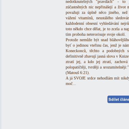
nedotknutelných "pravdách" - to
zúčastněných nic nepřinášejí a život
považuji za úplně něco jiného, ne
vážení vitamínů, neustálého sledován
každodenní obsesní vyhledávání nejr
toto někdo chce dělat, je to zcela a na
tím proboha neterorisuje svoje okolí.
Protože nemůže být snad bláhovějšíh
byť o jedinou vteřinu čas, jenž je ná
Koneckonců, těchto a podobných st
definitivně zbavují jasná slova v Knize
ztratí jej, a kdo jej ztratí, zachová
polopatičtěji, tvrději a srozumitelněji
(Matouš 6:21).
A já SVOJE srdce nehodlám mít nikdy
moč...
Sdílet člá