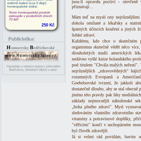
jsou-li opravdu poctiví - otevřeně
rodinné balení (cca 5 dkg!)
přiznávají...
homeopatické směsi.
Tento homeopatický produkt
zakoupilo v posledních dnech
Mám teď na mysli ony nejrůznějšími t
70 lidí!
dokola omílané a lékařsky a stati
250 Kč
špatných účincích kouření a jiných ži
lidské zdraví.
Publicistika:
Každému, kdo chce o skutečném p
H
B
organismus skutečně vědět něco více,
umoresky
edřichovské
dlouholetých studií amerických lé
nedávno vyšlé knize holandského prof
pod titulem "Chvála malých neřestí".
Vzpomínky a sekvence (nejen) z jihlavského
Bedřichova, Dřevěných Mlýnů a okolí:
nejrůznějších „zdravovědných“ bájí
rozumných Evropanů a Američanů
Goebelsovské tvrzení, že jakkoli ab
dostatečně dlouho, aby se stal obecně 
jménu této pravdy pak šiky mediálních 
základy nejmocnější náboženské sek
„boha plného zdraví“. Mysl vyznava
sledováním vlastního zdravotního sta
vitamíny a potravinové doplňky, přič
"věřícími" končí v suchopárném mono
byl člověk zdravější.
Já si velmi rád povídám, bavím se